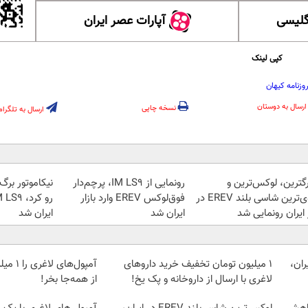
گلیسی
آپارات عصر ایران
کپی لینک
وزنامه کیهان
ارسال به دوستان
نسخه چاپی
ارسال به تلگرام
رگترین، لوکس‌ترین و
رونمایی از IM LS9، پرچم‌دار
نیکاموتور برگ
قوی‌ترین شاسی بلند EREV در
فوق‌لوکس EREV وارد بازار
ایران رونمایی شد
ایران شد
ایران شد
ان،
1 میلیون تومان تخفیف خرید داروهای
آمپول‌ها
لاغری با ارسال از داروخانه و پک یخ!
از همه‌جا بخر!