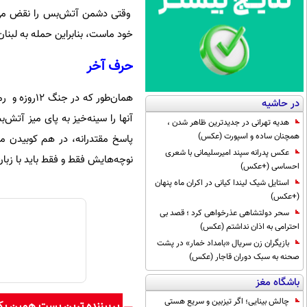
وقتی دشمن آتش‌بس را نقض می‌کند
خود ماست، بنابراین حمله به لبنان
حرف آخر
همان‌طور ک
در حاشیه
آنها را سینه‌خیز به پای میز آتش‌
هدیه تهرانی در جدیدترین ظاهر شدن ،
همچنان ساده و اسپورت (عکس)
پاسخ مقتدرانه، در هم کوبیدن م
عکس پدرانه سپند امیرسلیمانی با شعری
نوچه‌هایش فقط و فقط باید با زب
احساسی (+عکس)
استایل شیک لیندا کیانی در اکران ماه پنهان
(+عکس)
سحر دولتشاهی عذرخواهی کرد ؛ قصد بی
احترامی به اذان نداشتم (عکس)
بازیگران زن سریال «بامداد خمار» در پشت
صحنه به سبک دوران قاجار (عکس)
باشگاه مغز
چالش بینایی؛ اگر تیزبین و سریع هستی
پربیننده ترین پست همین ی