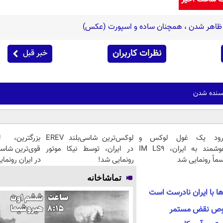
ن ظاهر شدن ، همچنان ساده و اسپورت (عکس)
نظرات کاربران
خبر قبل
یسنده شدن
رود یک غول لوکس و
لوکس‌ترین شاسی‌بلند EREV
بزرگترین، 
هوشمند به ایران، IM LS9
در ایران، توسط نیکا موتور
ماً رونمایی شد
رونمایی شد!
در ایران رونما
تماشاخانه
ا با ایران نادرست است
خصوص نقض مستمر