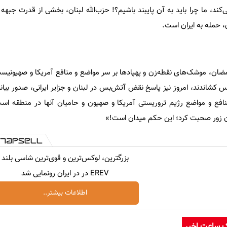
، ما چرا باید به آن پایبند باشیم؟! حزب‌الله لبنان، بخشی از قدرت جبهه
، حمله به ایران است.
ه در جنگ 12روزه و رمضان، موشک‌های نقطه‌زن و پهپادها بر سر مواضع و منافع آمریکا و صهیون
بس کشاندند، امروز نیز پاسخ نقض آتش‌بس در لبنان و جزایر ایرانی، صدور بیان
نافع و مواضع رژیم تروریستی آمریکا و صهیون و حامیان آنها در منطقه اس
ان زور صحبت کرد؛ این حکم میدان است!»
بزرگترین، لوکس‌ترین و قوی‌ترین شاسی بلند
EREV در در ایران رونمایی شد
اطلاعات بیشتر..
ک ساعت اخیر