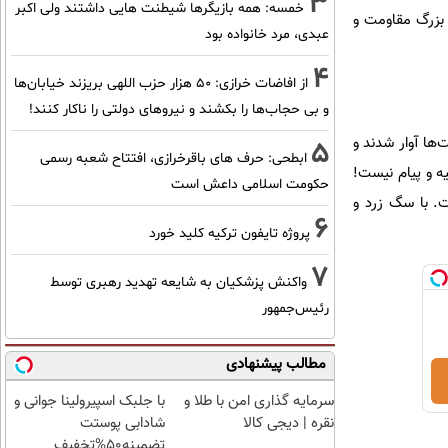
3
خمسه: همه بازیگرها شیطنت هایی داشتند ولی اکبر
 بزرگ مقاومت و
عبدی، مرد خانواده بود
4
از افاضات خرازی: ۵۰ هزار حزب اللهی بریزند خیابان‌ها
و بی حجاب‌ها را بکشند و نیرو‌های دولتی را ناکار کنند!
یست‌ها آوار شدند و
5
ابطحی: حرف های باقرخرازی، افتتاح شعبه رسمی
یه و پیام نیست!
حکومت اسلامی داعش است
ت. با سگ زرد و
6
پروژه تایفون ترکیه کلید خورد
7
واکنش پزشکیان به شایعه تهدید رهبری توسط
رئیس‌جمهور
مطالب پیشنهادی
سرمایه گذاری امن با طلا و
با جلبک اسپیرولینا جوانی و
نقره | دیجی کالا
شادابی پوستت
تضمینه50%تخفیف