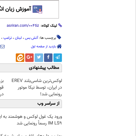
آموزش زبان ان
لینک کوتاه:
برچسب ها:
آتش بس
،
لبنان
،
ترامپ
،
ر
بازدید از صفحه اول
مطالب پیشنهادی
لوکس‌ترین شاسی‌بلند EREV
بز
در ایران، توسط نیکا موتور
رونمایی شد!
در 
از سراسر وب
ورود یک غول لوکس و هوشمند به ایر
IM LS9 رسماً رونمایی شد