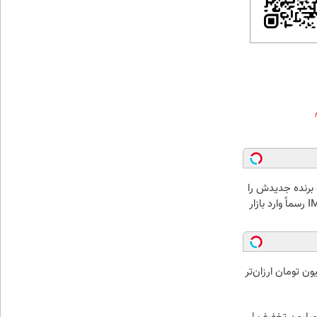
 برنده جدیدش را
رو کرد، IM LS9 رسماً وارد بازار
ی لاغری را ۱ میلیون تومان ارزان‌تر