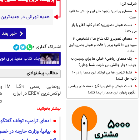
شرکت کن!
معمای ریاضی؛ رکورد حل این چالش 10 ثانیه
هدیه تهرانی در جدیدتری
است
تست هوش تصویری: کدام کلید قفل را باز
می کند؟
خبر بعد
معمای تصویری تک شاخ ها / تشخیص 3
مورد زیر 10 ثانیه برابر با دقت و هوش بصری فوق
اشتراک گذاری :
العاده
چند کتاب مفید برای نو
یک معمای ریاضی/ خیلی ها برای رسیدن به
جواب دچار چالش می شوند، شما چطور؟
مطالب پیشنهادی
فقط تیزبین ها می توانند این معما را در 10
ثانیه حل کنند!
رونمایی رسمی IM LS9
و
تست هوش چالش برانگیز: نابغه های ریاضی
الگوی پنهان این معما را پیدا کنند!
لوکس‌ترین EREV در ایران
رس
بیشتر بخوانید:
ادعای ترامپ: توقف گفتگوه
بیانیهٔ وزارت خارجه در 