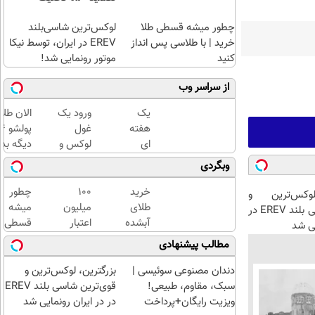
چطور میشه قسطی طلا
لوکس‌ترین شاسی‌بلند
خرید | با طلاسی پس انداز
EREV در ایران، توسط نیکا
کنید
موتور رونمایی شد!
از سراسر وب
یک
ورود یک
الان طلا
هفته
غول
ای
لوکس و
دیگه بده
کتابت
هوشمند
سرمایه‌گ
وبگردی
را با
به ایران،
طلا با ا
مجوز
IM LS9
بی‌بهره
خرید
100
چطور
لوکس‌ترین و
رسمی
رسماً
طلای
میلیون
میشه
قوی‌ترین شاسی بلند EREV در
چاپ
رونمایی
آبشده
اعتبار
قسطی
یی شد
کن !
شد
حتی با
خرید
طلا
مطالب پیشنهادی
کلیک
۱۰۰هزارتومان
طلای
خرید |
کن تا
آب
با
دندان مصنوعی سوئیسی |
بزرگترین، لوکس‌ترین و
فرصت
شده
طلاسی
سبک، مقاوم، طبیعی!
قوی‌ترین شاسی بلند EREV
هست
بگیر
پس
ویزیت رایگان+پرداخت
در در ایران رونمایی شد
!