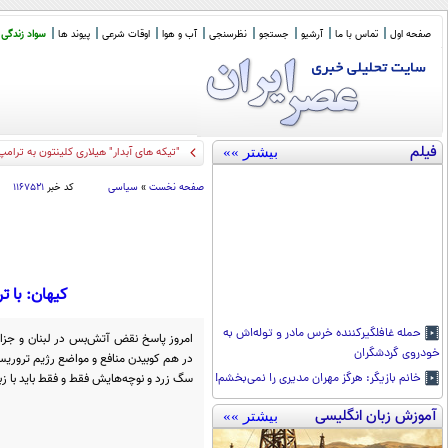
صفحه اول
تماس با ما
آرشیو
جستجو
نظرسنجی
آب و هوا
اوقات شرعی
پیوند ها
سواد زندگی
فیلم
بیشتر »»
"تیکه های آبدار" هیلاری کلینتون به ترامپ
صفحه نخست
»
سیاسی
کد خبر
۱۱۶۷۵۲۱
کیهان: با 
حمله غافلگیرکننده خرس مادر و توله‌اش به
امروز پاسخ نقض آتش‌بس در لبنان و جزایر 
خودروی گردشگران
در هم کوبیدن منافع و مواضع رژیم تروریست
سگ زرد و نوچه‌هایش فقط و فقط باید با 
خانم بازیگر: هرگز مهران مدیری را نمی‌بخشم!
آموزش زبان انگلیسی
بیشتر »»