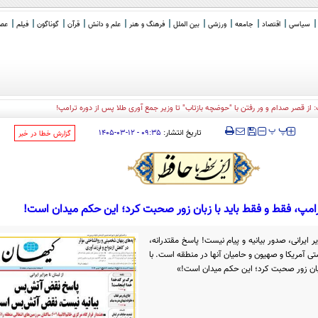
سیاسی
اقتصاد
جامعه
ورزشی
بین الملل
فرهنگ و هنر
علم و دانش
قرآن
گوناگون
فیلم
عصر 
: از قصر صدام و ور رفتن با "حوضچه بازتاب" تا وزیر جمع آوری طلا پس از دوره ترامپ!
‍‍‍ پ
پ
تاریخ انتشار:
۰۹:۳۵ - ۱۲-۰۳-۱۴۰۵
‌گزارش خطا در خبر
ترامپ، فقط و فقط باید با زبان زور صحبت کرد؛ این حکم میدان است!
ایرانی، صدور بیانیه و پیام نیست! پاسخ مقتدرانه،
ی آمریکا و صهیون و حامیان آنها در منطقه است. با
زبان زور صحبت کرد؛ این حکم میدان است!»