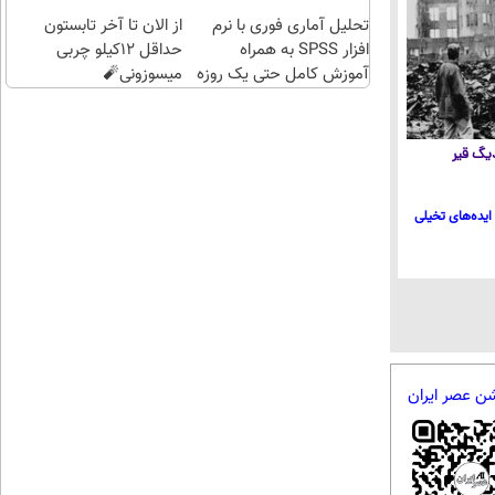
انداز
اقساطی😍
تحلیل آماری فوری با نرم
از الان تا آخر تابستون
کنید
افزار SPSS به همراه
حداقل 12کیلو چربی
آموزش کامل حتی یک روزه
میسوزونی🧨
!!
 دیگ قیر
ایده‌های تخیلی
شن عصر ایران