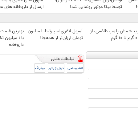
کاهش
لوکس‌ترین شاسی‌بلند EREV در ایران،
آمپول های لاغری با یک 
!
توسط نیکا موتور رونمایی شد!
ارسال از داروخانه های مع
ید شمش پلمپ طلاسی، از
آمپول لاغری اسپارتینا، ا میلیون
بهترین قیمت 
 ۱۰ گرم
تومان ارزان‌تر از همه‌جا!
با ۱ میلیون 
داروخانه‌
اعتبارسنجی
دیزل ژنراتور
بوکینگ