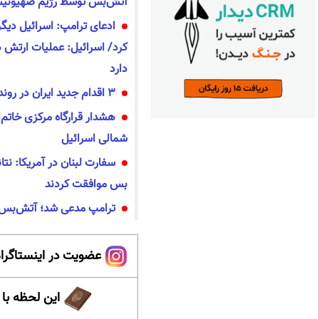
آتش‌بس توسط رژیم صهیونیست
ادعای ترامپ: اسرائیل دیگر
کرد/ اسرائیل: عملیات ارتش د
دارد
۳ اقدام جدید ایران در روند مذاکرات با آمریکا
هشدار قرارگاه مرکزی خاتم‌
شمالی اسرائیل
سفارت لبنان در آمریکا: نتان
بس موافقت کردند
ترامپ مدعی شد؛ آتش‌بس ۱۰ روزه در لبنان برقرار ش
عضویت در اینستاگرام
این لحظه با