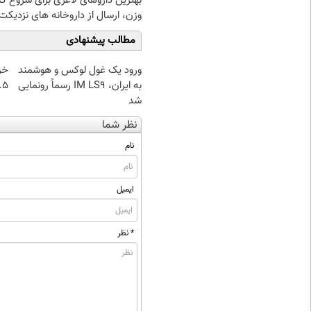
بهترین داروهای لاغری برای شروع 
وزن، ارسال از داروخانه های نزدیکت
مطالب پیشنهادی
ورود یک غول لوکس و هوشمند
خر
به ایران، IM LS9 رسماً رونمایی
۰.۵ گرم تا
شد
نظر شما
نام
ایمیل
* نظر