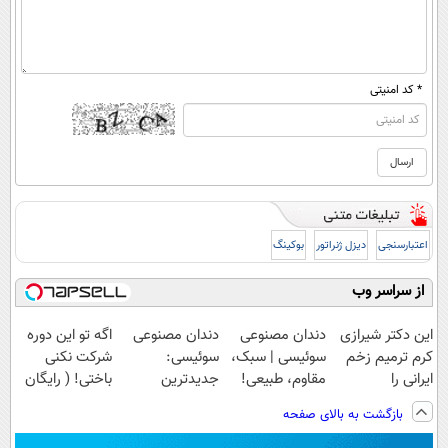
* کد امنیتی
اعتبارسنجی
دیزل ژنراتور
بوکینگ
از سراسر وب
این دکتر شیرازی
دندان مصنوعی
دندان مصنوعی
اگه تو این دوره
کرم ترمیم زخم
سوئیسی | سبک،
سوئیسی:
شرکت نکنی
ایرانی را
مقاوم، طبیعی!
جدیدترین
باختی! ( رایگان
ساخت!!!
ویزیت
فناوری اروپا،
آموزش ببین
بازگشت به بالای صفحه
رایگان+پرداخت
سبک و مقاوم |
پولدار شی)
اقساطی😍
پرداخت قسطی