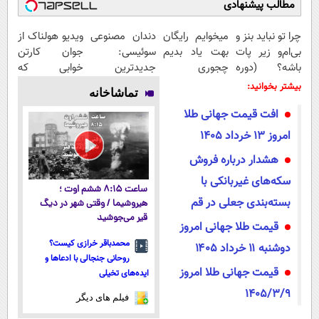
مطالب پیشنهادی
چرا تو نباید بنز و
میخوایم رایگان
دندان مصنوعی
ویدیو هولناک از
بی‌ام‌و زیر پات
بهت یاد بدیم
سوئیسی:
جوان کارتن
باشه؟ (دوره
چجوری
جدیدترین
خوابی که
رایگان درآمد
پولدارشی! باور
فناوری اروپا،
میلیاردر شد.
بیشتر بخوانید:
تماشاخانه
میلیاردی)
نداری امتحانش
سبک و مقاوم |
آموزش رایگان
افت قیمت جهانی طلا
مجانیه
پرداخت قسطی
امروز 13 خرداد 1405
هشدار درباره فروش
سکه‌های غیربانکی با
ساعت ۸:۱۵ ششم اوت ؛
بسته‌بندی جعلی در قم
هیروشیما / وقتی شهر در دیگ
قیر می‌جوشید
قیمت طلا جهانی امروز
محمدباقر خرازی کیست؟
دوشنبه ۱۱ خرداد ۱۴۰۵
روحانی جنجالی با ادعاها و
قیمت جهانی طلا امروز
ایده‌های تخیلی
1405/3/9
فیلم های دیگر