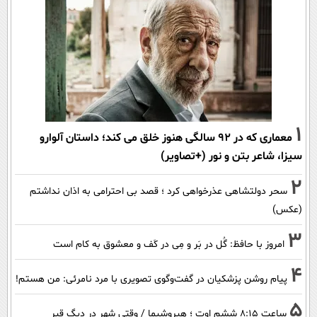
1
معماری که در 92 سالگی هنوز خلق می کند؛ داستان آلوارو
سیزا، شاعر بتن و نور (+تصاویر)
2
سحر دولتشاهی عذرخواهی کرد ؛ قصد بی احترامی به اذان نداشتم
(عکس)
3
امروز با حافظ: گُل در بَر و مِی در کَف و معشوق به کام است
4
پیام روشن پزشکیان در گفت‌و‌گوی تصویری با مرد نامرئی: من هستم!
5
ساعت ۸:۱۵ ششم اوت ؛ هیروشیما / وقتی شهر در دیگ قیر