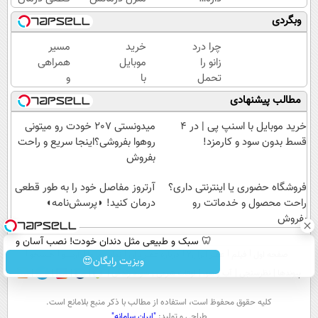
چرا
کن
کنید!
وبگردی
هنوز
(◀پرسش‌نامه)
◗پرسش‌نامه◖
داری
چرا درد
خرید
مسیر
بهش
زانو را
موبایل
همراهی
ظلم
تحمل
با
و
می‌کنی؟
می‌کنی؟
اسنپ
گزارش
مطالب پیشنهادی
خیلی
پی | در
عملکرد
ساده
۴
گروه
خرید موبایل با اسنپ پی | در ۴
میدونستی 207 خودت رو میتونی
درمنزل
قسط
اسنپ
قسط بدون سود و کارمزد!
روهوا بفروشی؟اینجا سریع و راحت
درمانش
بدون
در
بفروش
کن
سود و
۱۴۰۴
فروشگاه حضوری یا اینترنتی داری؟
کارمزد!
آرتروز مفاصل خود را به طور قطعی
راحت محصول و خدماتت رو
درمان کنید! ◗پرسش‌نامه◖
بفروش
🦷 سبک و طبیعی مثل دندان خودت! نصب آسان و
صفحه اول
فیلم
عصر ایران۲
درباره عصرایران
تماس با ما
آرشیو
جستجو
پرداخت اقساطی 💳 📍 تهران
ویزیت رایگان😍
پیوندها
نظرسنجی
آب و هوا
اوقات شرعی
سواد زندگی
كليه حقوق محفوظ است، استفاده از مطالب با ذكر منبع بلامانع است.
طراحی و تولید:
"ایران سامانه"