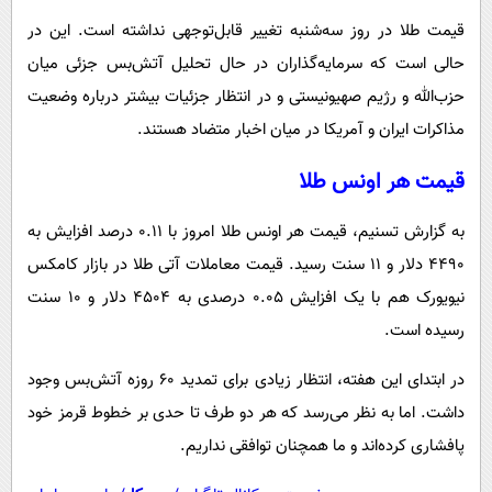
پیامک
سرگرمی
قیمت طلا در روز سه‌شنبه تغییر قابل‌توجهی نداشته است. این در
روانشناسی
فناوری
حالی است که سرمایه‌گذاران در حال تحلیل آتش‌بس جزئی میان
آشپزی
گوناگون
حزب‌الله و رژیم صهیونیستی و در انتظار جزئیات بیشتر درباره وضعیت
مذاکرات ایران و آمریکا در میان اخبار متضاد هستند.
دانلود
حوادث
محیط زیست
قیمت هر اونس طلا
سلامت
به گزارش تسنیم، قیمت هر اونس طلا امروز با 0.11 درصد افزایش به
فرهنگی
4490 دلار و 11 سنت رسید. قیمت معاملات آتی طلا در بازار کامکس
بین الملل
نیویورک هم با یک افزایش 0.05 درصدی به 4504 دلار و 10 سنت
رسیده است.
اجتماعی
حیات وحش
در ابتدای این هفته، انتظار زیادی برای تمدید 60 روزه آتش‌بس وجود
داشت. اما به نظر می‌رسد که هر دو طرف تا حدی بر خطوط قرمز خود
سیاست خارجی
پافشاری کرده‌اند و ما همچنان توافقی نداریم.