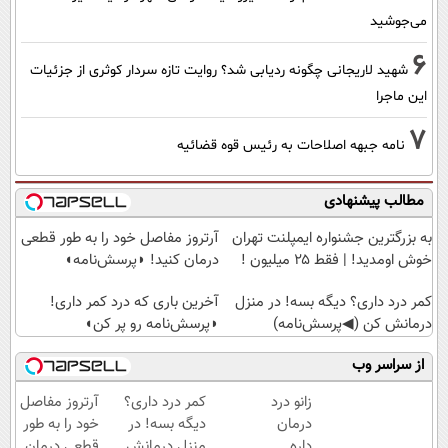
می‌جوشید
6
شهید لاریجانی چگونه ردیابی شد؟ روایت تازه سردار کوثری از جزئیات
این ماجرا
7
نامه جبهه اصلاحات به رئیس قوه قضائیه
مطالب پیشنهادی
به بزرگترین جشنواره ایمپلنت تهران
آرتروز مفاصل خود را به طور قطعی
خوش اومدید! | فقط ۲۵ میلیون !
درمان کنید! ◗پرسش‌نامه◖
کمر درد داری؟ دیگه بسه! در منزل
آخرین باری که درد کمر داری!
درمانش کن (◀پرسش‌نامه)
◗پرسش‌نامه رو پر کن◖
از سراسر وب
زانو درد
کمر درد داری؟
آرتروز مفاصل
درمان
دیگه بسه! در
خود را به طور
داره…
منزل درمانش
قطعی درمان