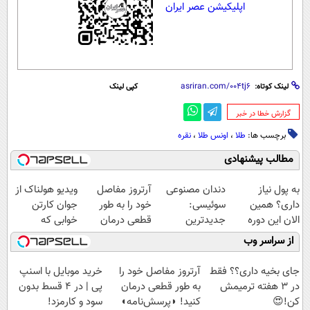
اپلیکیشن عصر ایران
لینک کوتاه:
کپی لینک
‌گزارش خطا در خبر
برچسب ها:
طلا
،
اونس طلا
،
نقره
مطالب پیشنهادی
به پول نیاز
دندان مصنوعی
آرتروز مفاصل
ویدیو هولناک از
داری؟ همین
سوئیسی:
خود را به طور
جوان کارتن
الان این دوره
جدیدترین
قطعی درمان
خوابی که
رایگان رو شرکت
فناوری اروپا،
کنید!
میلیاردر شد.
از سراسر وب
کن تا دیر نشده!
سبک و مقاوم |
◗پرسش‌نامه◖
آموزش رایگان
پرداخت قسطی
جای بخیه داری؟؟ فقط
آرتروز مفاصل خود را
خرید موبایل با اسنپ
در 3 هفته ترمیمش
به طور قطعی درمان
پی | در ۴ قسط بدون
کن!😍
کنید! ◗پرسش‌نامه◖
سود و کارمزد!