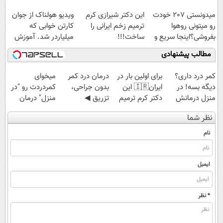
میدونستی 207 خودت
این دکتر شیرازی کرم
ویدیو هولناک از جوان
رو میتونی روهوا
ترمیم زخم ایرانی را
کارتن خوابی که
بفروشی؟اینجا سریع و
ساخت!!!
میلیاردر شد. آموزش
راحت بفروش
رایگان
مطالب پیشنهادی
کمر درد داری؟
برای اولین بار در
درمان درد کمر
میخوای
دیگه بسه! در
ایران🇮🇷 این
بدون جراحی،
کمردردت رو "در
منزل درمانش
دکتر کرم ترمیم
تزریق ◀
منزل" درمان
کن
کننده 23 روزه
پرسش‌نامه رو پر
کنی؟ (◂فیلم +
نظر شما
(◀پرسش‌نامه)
ساخت!
کن ▶
◂پرسش‌نامه)
نام
ایمیل
* نظر