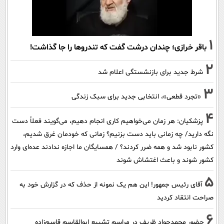
1
باقر خرازی؛ چندان درشت گفت که تندروها را جا گذاشت!
2
شرط جدید برای بازنشستگی اعلام شد
3
«تجرد قطعی»، انتخابی جدید برای سبک زندگی
4
پزشکیان: هر زمان می‌خواهیم کاری انجام دهیم، می‌گویند فعلاً دست
نگه دارید/ چه زمانی باید دست بزنیم؟ زمانی که خودمان غرق شدیم،
کشور نابود شد و همه ضرر کردند؟ / همسایگان ما اجازه ندادند عده‌ای وارد
کشور شوند و باعث اغتشاش شوند
5
آقای رئیس جمهور! این هم یک نمونه از حذف که در گزارش خود به
صراحت انتقاد کردید
6
حضور محمدجواد ظریف در مراسم تشییع ابوالقاسم قاسم‌زاده