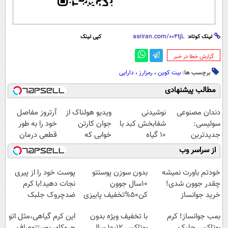
لینک کوتاه:
کپی لینک
‌گزارش خطا در خبر
برچسب ها:
بیت کوین
،
رمزارز
،
دارایی
مطالب پیشنهادی
دندان مصنوعی
نوشیدنی
ویدیو هولناک از
آرتروز مفاصل
سوئیسی:
شفابخش کبد با
جوان کارتن
خود را به طور
جدیدترین
10 گیاه
خوابی که
قطعی درمان
فناوری اروپا،
موثر(تخفیف تا
میلیاردر شد.
کنید!
از سراسر وب
سبک و مقاوم |
امشب)
آموزش رایگان
◗پرسش‌نامه◖
پرداخت قسطی
خودتم باورت نمیشه
بدون سوزن پوستتو
پوست خود را از پیری
چقدر جوون شدی!
10سال جوون
نجات دهید!با کرم
خرید جوانساز
کن50%تخفیف پاییزی
ضدچروک جلبک
اسپیرولینا با تخفیف
بمب جوانساز! کرم
با تخفیف ویژه بدون
این کرم گیاهی،مثل اتو
ویژه
بوتاکس جلبک
بوتاکس ۱۰،۱۲ سال
چروکای پوستتوصاف