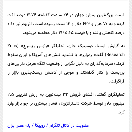
پیامک
سرگرمی
روانشناسی
فناوری
قیمت بزرگ‌ترین رمزارز جهان در ۲۴ ساعت گذشته ۳.۷۴ درصد افت
کرده و به ۷۰ هزار و ۶۲۳ دلار و ۱۲ سنت رسیده است، اتریوم نیز ۰.۱۰
آشپزی
گوناگون
درصد کاهش یافته و با قیمت ۱۹۹۵.۲۵ دلار معامله می‌شود.
دانلود
حوادث
به گزارش ایسنا، دومینیک جان، تحلیلگر «زئوس ریسرچ» (Zeus
محیط زیست
Research) گفت: رمزارزها با تشدید تنش‌های آمریکا و ایران سقوط
سلامت
کردند؛ سرمایه‌گذاران به دلیل نگرانی از وضعیت تنگه هرمز، دارایی‌های
فرهنگی
پرریسک را کنار گذاشتند و موجی از کاهش ریسک‌پذیری بازار را
بین الملل
فراگرفت.
اجتماعی
تحلیلگران گفتند: افشای فروش ۳۲ بیت‌کوین به ارزش تقریبی ۲.۵
حیات وحش
میلیون دلار توسط شرکت «استراتژی»، فشار بیشتری بر جو بازار وارد
کرد.
سیاست خارجی
عضویت در کانال تلگرام
/
روبیکا
/
بله عصر ایران