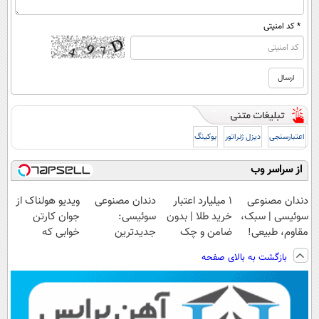
* کد امنیتی
اعتبارسنجی
دیزل ژنراتور
بوکینگ
از سراسر وب
دندان مصنوعی
۱ میلیارد اعتبار
دندان مصنوعی
ویدیو هولناک از
سوئیسی | سبک،
خرید طلا | بدون
سوئیسی:
جوان کارتن
مقاوم، طبیعی!
ضامن و چک
جدیدترین
خوابی که
ویزیت
فناوری اروپا،
میلیاردر شد.
بازگشت به بالای صفحه
رایگان+پرداخت
سبک و مقاوم |
آموزش رایگان
اقساطی😍
پرداخت قسطی