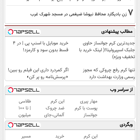
7
زنِ بادیگارد محافظ نیوشا ضیغمی در مسجد شهرک غرب
مطالب پیشنهادی
جدیدترین کرم جوانساز حاوی
خرید موبایل با اسنپ پی | در ۴
جلبک اسپیرولینا!( لینک خرید با
قسط بدون سود و کارمزد!
تخفیف ویژه)
تنها کرم رفع چروکی که مجوز
اگر کمردرد داری این فیلم رو ببین!
رسمی وزارت بهداشت دارد
◗پرسش‌نامه رو پر کن◖
از سراسر وب
مهار پیری
این کرم
طلاسی
پوست با کرم
ضد چروک
| تا 100
جوانساز
آلمانی،جای
میلیون
پوست
بوتاکس رو
وام
وبگردی
آلمانی(تخفیف
برات پر
آنی
ویژه تا
میکنه!
خرید
این کرم
خرید
مسیر