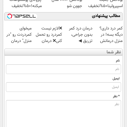
اسپیرولینا50%تخفیف
جوون شو
میکنه!50%تخفیف
مطالب پیشنهادی
کمر درد داری؟
درمان درد کمر
❌لازم نیست
میخوای
دیگه بسه! در
بدون جراحی،
کمردرد رو تحمل
کمردردت رو "در
منزل درمانش
تزریق ◀
کنی❌ درمان
منزل" درمان
کن
پرسش‌نامه رو پر
بدون جراحی و
کنی؟ (◂فیلم +
نظر شما
(◀پرسش‌نامه)
کن ▶
قرص
◂پرسش‌نامه)
(پرسشنامه)
نام
ایمیل
* نظر