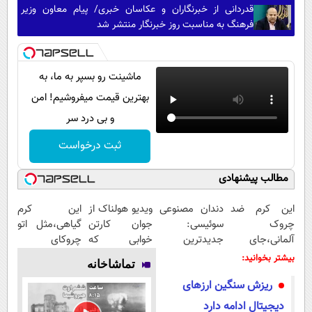
قدردانی از خبرنگاران و عکاسان خبری/ پیام معاون وزیر
فرهنگ به مناسبت روز خبرنگار منتشر شد
ماشینت رو بسپر به ما، به
بهترین قیمت میفروشیم! امن
و بی درد سر
ثبت درخواست
مطالب پیشنهادی
این کرم ضد
دندان مصنوعی
ویدیو هولناک از
این کرم
چروک
سوئیسی:
جوان کارتن
گیاهی،مثل اتو
آلمانی،جای
جدیدترین
خوابی که
چروکای
بوتاکس رو برات
فناوری اروپا،
میلیاردر شد.
پوستتوصاف
بیشتر بخوانید:
تماشاخانه
پر میکنه!
سبک و مقاوم |
آموزش رایگان
میکنه!50%تخفیف
ریزش سنگین ارزهای
تخفیف تا
پرداخت قسطی
امشب
دیجیتال ادامه دارد