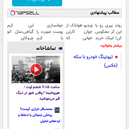
مطالب پیشنهادی
روند پیری رو با
ویدیو هولناک از
جوانسازی
این کرم
این کر معکوس
جوان کارتن
پوست صورت را
گیاهی،مثل اتو
کن! لینک خرید
خوابی که
با کرم
چروکای
محصول
میلیاردر شد.
ضدچروک
پوستتوصاف
بیشتر بخوانید:
تماشاخانه
آموزش رایگان
آلمانی تجربه
میکنه!50%تخفیف
تیونینگ خودرو با سکه
کنید!
(عکس)
ساعت ۸:۱۵ ششم اوت ؛
هیروشیما / وقتی شهر در دیگ
قیر می‌جوشید
محمدباقر خرازی کیست؟
روحانی جنجالی با ادعاها و
ایده‌های تخیلی