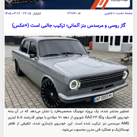
سیاسی
اقتصاد
صفحه نخست
»
فناوری
کد
۱۱۶۷۵۶۰
انتشار:
۲۲:۰۵ - ۱۲-۰۳-۱۴۰۵
جامعه
اقتصادی
گاز روسی و مرسدس بنز آلمانی؛ ترکیب جالبی است (+عکس)
ورزشی
اجتماعی
خودرو
بین الملل
حوادث
فرهنگ و هنر
سیاست خارجی
سلامت
علم و دانش
یک برش دانایی
قرآن
فناوری و It
محیط زیست
گوناگون
علمی
سفر و تفریح
فیلم
سرگرمی
اخبار کریپتو
عصر ایران 2
اقتصاد
باشگاه مغز
تصاویر منتشر شده، یک پروژه تیونینگ منحصر‌به‌فرد را نشان می‌دهد که در آن بدنه
آموزش زبان
خواندنی ها و دیدنی ها
خودروی کلاسیک ولگا GAZ-24 شوروی از دهه 70 میلادی با موتور قدرتمند ۵.۵ لیتری
ورزش
مجله تصویری سلاح
AMG مرسدس بنز ترکیب شده است. این خودروی بازسازی شده، تلفیقی از ظاهر
داستان کوتاه
سیاست
نوستالژیک و عملکرد فنی مدرن محسوب می‌شود.