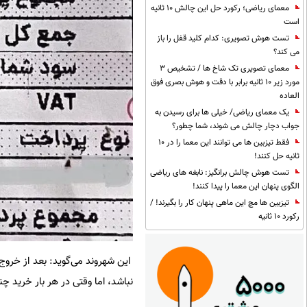
معمای ریاضی؛ رکورد حل این چالش 10 ثانیه
است
تست هوش تصویری: کدام کلید قفل را باز
می کند؟
معمای تصویری تک شاخ ها / تشخیص 3
مورد زیر 10 ثانیه برابر با دقت و هوش بصری فوق
العاده
یک معمای ریاضی/ خیلی ها برای رسیدن به
جواب دچار چالش می شوند، شما چطور؟
فقط تیزبین ها می توانند این معما را در 10
ثانیه حل کنند!
تست هوش چالش برانگیز: نابغه های ریاضی
الگوی پنهان این معما را پیدا کنند!
تیزبین ها مچ این ماهی پنهان کار را بگیرند! /
رکورد 10 ثانیه
این شهروند می‌گوید: بعد از خروج
نباشد، اما وقتی در هر بار خرید 