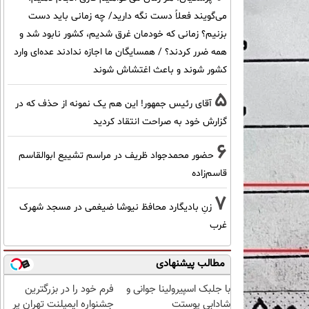
می‌گویند فعلاً دست نگه دارید/ چه زمانی باید دست
بزنیم؟ زمانی که خودمان غرق شدیم، کشور نابود شد و
همه ضرر کردند؟ / همسایگان ما اجازه ندادند عده‌ای وارد
کشور شوند و باعث اغتشاش شوند
5
آقای رئیس جمهور! این هم یک نمونه از حذف که در
گزارش خود به صراحت انتقاد کردید
6
حضور محمدجواد ظریف در مراسم تشییع ابوالقاسم
قاسم‌زاده
7
زنِ بادیگارد محافظ نیوشا ضیغمی در مسجد شهرک
غرب
مطالب پیشنهادی
با جلبک اسپیرولینا جوانی و
فرم خود را در بزرگترین
شادابی پوستت
جشنواره ایمپلنت تهران پر