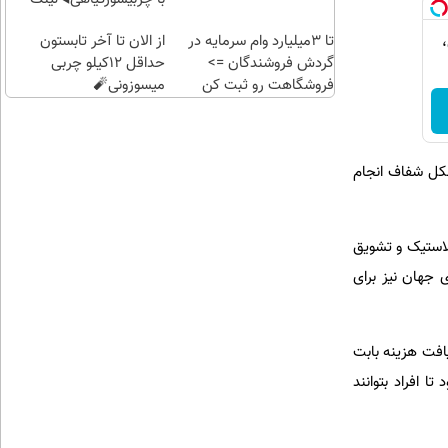
خرید
تا 3میلیارد وام سرمایه در
از الان تا آخر تابستون
،
گردش فروشندگان =>
حداقل 12کیلو چربی
فروشگاهت رو ثبت کن
میسوزونی🧨
شکل شفاف انجام
لاستیک و تشویق
 جهان نیز برای
افت هزینه بابت
 افراد بتوانند