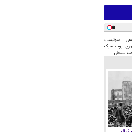
عی سوئیسی:
وری اروپا، سبک
اخت قسطی
 دیگ قیر