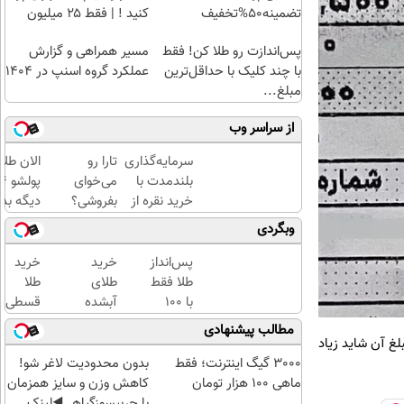
تضمینه50%تخفیف
کنید ! | فقط ۲۵ میلیون
پس‌اندازت رو طلا کن! فقط
مسیر همراهی و گزارش
با چند کلیک با حداقل‌ترین
عملکرد گروه اسنپ در ۱۴۰۴
مبلغ...
از سراسر وب
سرمایه‌گذاری
تارا رو
الان طلا
بلندمدت با
می‌خوای
خرید نقره از
بفروشی؟
دیگه بده
دیجی‌کالا
با
سرمایه‌گ
وبگردی
خودرو۴۵
طلا با ا
یک‌روزه
بی‌بهره
پس‌انداز
خرید
خرید
بفروشش
طلا فقط
طلای
طلا
با ۱۰۰
آبشده
قسطی
هزارتومان
حتی با
شد!!!!!!
مطالب پیشنهادی
(امن و
۱۰۰هزارتومان
غ آن شاید زیاد
راحت)
3000 گیگ اینترنت؛ فقط
بدون محدودیت لاغر شو!
ماهی 100 هزار تومان
کاهش وزن و سایز همزمان
با چربیسوزگیاهی◀️لینک