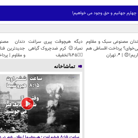
 و حق وجود می خواهیم!
ندان مصنوعی سبک و مقاوم
دیگه هیچوقت پیری سراغت
دندان مصنو
ی‌خوای؟ پرداخت اقساطی هم
نمیاد😉 کرم ضدچروک گیاهی
جدیدترین فنا
ریم!😍 | 📍تهران
👈🏻45%تخفیف
و مقاوم | پرد
تماشاخانه
ساعت ۸:۱۵ ششم اوت ؛ هیروشیما / وقتی شهر در