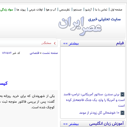
صفحه اول
تماس با ما
آرشیو
جستجو
نظرسنجی
آب و هوا
اوقات شرعی
پیوند ها
سواد زندگی
فیلم
بیشتر »»
سخنگوی کمیسیون امنیت: چارچوب
_
صفحه نخست
»
اقتصادی
کد خبر
۱۱۶۷۵۷۶
کیسه
برنی سندرز، سناتور آمریکایی: ترامپ فاسد
یکی از شهروندان که برای خرید روزانه به
است و آمریکا را وارد یک جنگ فاجعه‌بار کرده
است
کوچک شده است.
۱۰ خوشحالی گل زودتر از موعد
آموزش زبان انگلیسی
بیشتر »»