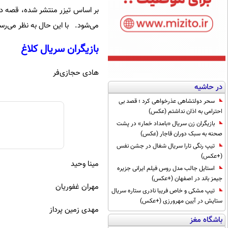
بر اساس تیزر منتشر شده، قصه در
می‌شود. با این حال به نظر می‌رس
بازیگران سریال کلاغ
هادی حجازی‌فر
در حاشیه
سحر دولتشاهی عذرخواهی کرد ؛ قصد بی
احترامی به اذان نداشتم (عکس)
بازیگران زن سریال «بامداد خمار» در پشت
صحنه به سبک دوران قاجار (عکس)
تیپ رنگی تارا سریال شغال در جشن نفس
(+عکس)
مینا وحید
استایل جالب مدل روس فیلم ایرانی جزیره
جیمز باند در اصفهان (+عکس)
مهران غفوریان
تیپ مشکی و خاص فریبا نادری ستاره سریال
ستایش در آیین مهرورزی (+عکس)
مهدی زمین پرداز
باشگاه مغز