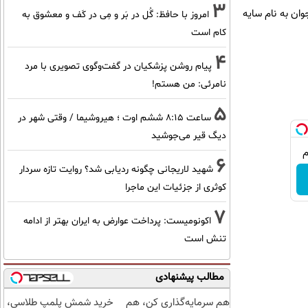
3
ان به نام سایه
امروز با حافظ: گُل در بَر و مِی در کَف و معشوق به
کام است
4
پیام روشن پزشکیان در گفت‌و‌گوی تصویری با مرد
نامرئی: من هستم!
5
ساعت ۸:۱۵ ششم اوت ؛ هیروشیما / وقتی شهر در
دیگ قیر می‌جوشید
6
شهید لاریجانی چگونه ردیابی شد؟ روایت تازه سردار
کوثری از جزئیات این ماجرا
7
اکونومیست: پرداخت عوارض به ایران بهتر از ادامه
تنش است
مطالب پیشنهادی
هم سرمایه‌گذاری کن، هم
خرید شمش پلمپ طلاسی،