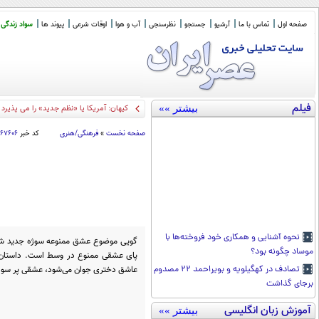
صفحه اول
تماس با ما
آرشیو
جستجو
نظرسنجی
آب و هوا
اوقات شرعی
پیوند ها
سواد زندگی
فیلم
بیشتر »»
کیهان: آمریکا یا «نظم جدید» را می پذیرد 
صفحه نخست
»
فرهنگی/هنری
کد خبر
۱۶۷۶۰۶
نحوه آشنایی و همکاری خود فروخته‌ها با
گویی موضوع عشق ممنوعه سوژه جدید شبکه
موساد چگونه بود؟
پای عشقی ممنوع در وسط است. داستان 
عاشق دختری جوان می‌شود، عشقی پر سوز و گ
تصادف در کهگیلویه و بویراحمد ۲۲ مصدوم
برجای گذاشت
آموزش زبان انگلیسی
بیشتر »»