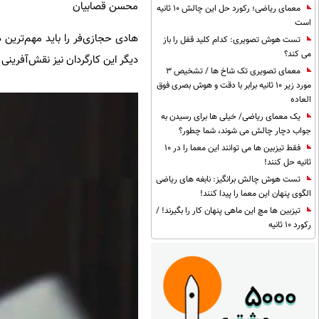
محسن قصابیان
معمای ریاضی؛ رکورد حل این چالش 10 ثانیه
است
هادی حجازی‌فر را باید مهم‌ترین 
تست هوش تصویری: کدام کلید قفل را باز
می کند؟
دیگر این کارگردان نیز نقش‌آفرینی
معمای تصویری تک شاخ ها / تشخیص 3
مورد زیر 10 ثانیه برابر با دقت و هوش بصری فوق
العاده
یک معمای ریاضی/ خیلی ها برای رسیدن به
جواب دچار چالش می شوند، شما چطور؟
فقط تیزبین ها می توانند این معما را در 10
ثانیه حل کنند!
تست هوش چالش برانگیز: نابغه های ریاضی
الگوی پنهان این معما را پیدا کنند!
تیزبین ها مچ این ماهی پنهان کار را بگیرند! /
رکورد 10 ثانیه