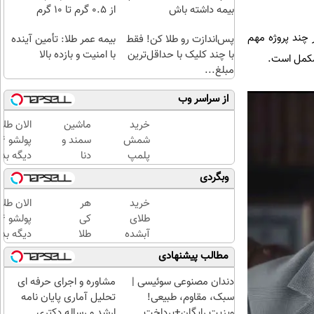
بیمه داشته باش
از ۰.۵ گرم تا ۱۰ گرم
 چند پروژه مهم
پس‌اندازت رو طلا کن! فقط
بیمه عمر طلا: تأمین آینده
با چند کلیک با حداقل‌ترین
با امنیت و بازده بالا
 مکمل است.
مبلغ...
از سراسر وب
خرید
ماشین
الان طلا
شمش
سمند و
پلمپ
دنا
دیگه بده
طلاسی،
گذاشتی
سرمایه‌گ
وبگردی
از ۰.۵
برای
طلا با ا
گرم تا
فروش
بی‌بهره
خرید
هر
الان طلا
۱۰ گرم
؟ اینجا
طلای
کی
سریع و
آبشده
طلا
دیگه بده
راحت
حتی با
داره،
سرمایه‌گ
مطالب پیشنهادی
بفروش
۱۰۰هزارتومان
غم
طلا با ا
نداره!
بی‌بهره
دندان مصنوعی سوئیسی |
مشاوره و اجرای حرفه ای
😊💎
سبک، مقاوم، طبیعی!
تحلیل آماری پایان نامه
(خرید
ویزیت رایگان+پرداخت
ارشد و رساله دکتری