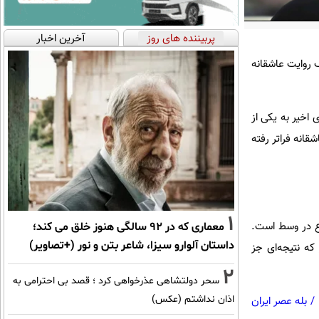
پربیننده های روز
آخرین اخبار
 اثری که در ظاهر یک روایت عاشقانه
 اخیر به یکی از
قانه فراتر رفته
1
ع در وسط است.
معماری که در 92 سالگی هنوز خلق می کند؛
داستان آلوارو سیزا، شاعر بتن و نور (+تصاویر)
ه نتیجه‌ای جز
2
سحر دولتشاهی عذرخواهی کرد ؛ قصد بی احترامی به
اذان نداشتم (عکس)
/
بله عصر ایران