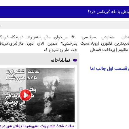
باطی با تقه گیربکس دارد؟
ندان مصنوعی سوئیسی:
🌟 می‌خوای مثل رتبه‌برترها
دوره کاملا رای
دیدترین فناوری اروپا، سبک
بدرخشی؟ همین الان دوره
ماز (برای دریا
مقاوم | پرداخت قسطی
جت ماز رو شروع ک
تماشاخانه
ی قسمت اول جالب اما
ساعت ۸:۱۵ ششم اوت ؛ هیروشیما / وقتی شهر در