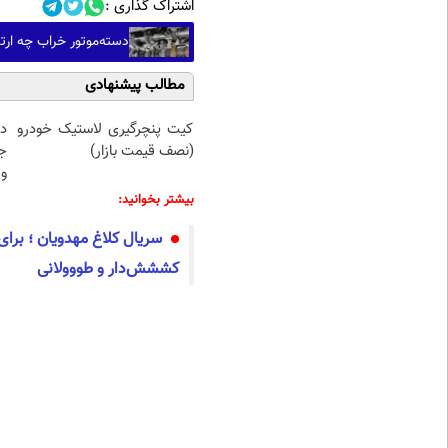
اشتراک گذاری :
دسته‌موتور خراب چه ارت
مطالب پیشنهادی
کیت پنچرگیری لاستیک خودرو
د
(نصف قیمت بازار)
ج
و 
بیشتر بخوانید:
سریال کلاغ مهدویان ؛ برا
کششش‌دار و طووولانی