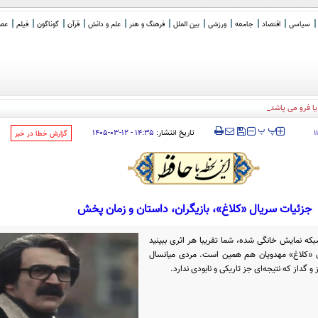
سیاسی
اقتصاد
جامعه
ورزشی
بین الملل
فرهنگ و هنر
علم و دانش
قرآن
گوناگون
فیلم
عصر 
یا فرو می پاشد / تفاهم با عمان بی ار
_
‍‍‍ پ
پ
تاریخ انتشار:
۱۴:۳۵ - ۱۲-۰۳-۱۴۰۵
۱
‌گزارش خطا در خبر
جزئیات سریال «کلاغ»، بازیگران، داستان و زمان پخش
 نمایش خانگی شده، شما تقریبا هر اثری ببینید
«کلاغ» مهدویان هم همین است. مردی میانسال
داز که نتیجه‌ای جز تاریکی و نابودی ندارد.