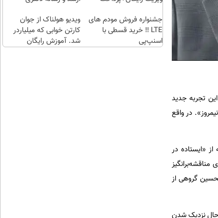
طلا با
اقساطی😍
جشنواره فروش مودم های
چند
ویدیو هولناک از جوان
LTE ‼️ خرید قسطی با
کلیک)
کارتن خوابی که میلیاردر
اسنپ‌پی
شد. آموزش رایگان
این تجربه جدید
مروز». در واقع
ز «ایستاده در
مناقشه‌برانگیز
تحسین گروهی از
 حال نزدیک شدن