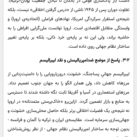
داشت (از پاک‌سازی قومی در بالکان تا تبادل جمعیت یونان-ترکیه).
تفاوت دوران پس از ۱۹۴۵ ناشی از «درس گرفتن اخلاقی» نیست، بلکه
نتیجه‌ی استقرار سرکردگی امریکا، نهادهای فراملی (اتحادیه‌ی اروپا) و
وابستگی متقابل اقتصادی است. اروپا توانست ملی‌گرایی افراطی را به
حاشیه براند، ولی این نه بر پایه‌ی خرد ذاتی، بلکه بر پایه‌ی تغییر
ساختار نظام جهانی روی داده است.
3-۲. پاسخ از موضع ضدامپریالیستی و نقد لیبرالیسم
لیبرالیسم جهانیِ پساجنگ، خشونت درون‌اروپایی را با «امنیت‌زدایی از
مرزها» کاهش داد، ولی همان الگو را به جهان جنوب تعمیم نداد.
مرزهای استعماری در آسیا و آفریقا ثابت نگه داشته شدند تا دسترسی
به منابع و بازار تضمین گردد. ازاین‌رو «خاک‌پرستی متمدنانه» در اروپا
نه نتیجه‌ی یک فضیلت اخلاقی برتر بلکه حاصل محلی‌سازی خشونت و
جهانی‌سازی سرمایه است. مقایسه‌ی ایران و ترکیه با آلمان و فرانسه -
بدون توجه به ساختار امپریالیستی نظام جهانی - از نظر روش‌شناختی