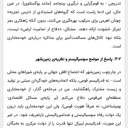
تدریجی - به قوم‌گرایی و درگیری بینجامد (مانند یوگسلاوی). در عین
حال، این ادعا راست است که گروه‌های استبدادی از «ترس تجزیه»
چونان اهرمی برای سرکوب بهره‌گیری می‌کنند، بدون آنکه راهکاری بجز
تمرکز خشونت ارائه دهند. مشکل، «دفاع از تمامیت ارضی» نیست،
بلکه نبود کانال‌های مسالمت‌آمیز برای مذاکره درباره‌ی خودمختاری
است.
4-۲. پاسخ از موضع سوسیالیسم و نظریه‌ی زمین‌شهر
در چارچوب زمین‌شهر که اجتماع افقی جهانی بر پایه‌ی شوراهای محلی
است - نه فدرالیسم قومی، بلکه اتحادیه‌های خودگردانِ مبتنی بر تولید
و زیست مشترک راهگشایند. من در مرحله‌ی گذار، از خودمختاری
منطقه‌ایِ غیرقومی دفاع می‌کنم (بر پایه‌ی مسائل اقتصادی-
بوم‌شناختی، نه صرفاً هویت قومی). ولی این خودمختاری باید درون
یک دولت رفاه سوسیالیستی و ضدامپریالیستی بازتعریف شود. در غیر
این صورت، فدرالیسم لیبرال تنها قدرت را از دولت مرکزی به نخبگان