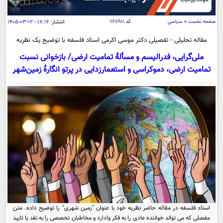
سیاسی
اقتصاد
صفحه نخست
»
سیاسی
کد
۱۱۶۷۶۸۱
انتشار:
۱۸:۱۶ - ۱۲-۰۳-۱۴۰۵
جامعه
اقتصادی
مقاله تحلیلی - تفصیلی دکتر موسی اکرمی استاد فلسفه با توضیح یک نظریه
ورزشی
اجتماعی
ملی‌گرایی، فدرالیسم و مسألۀ تمامیت ارضی/ بازخوانی نسبت
خودرو
تمامیت ارضی، دموکراسی و استعمارزدایی در پرتو انگارۀ زمین‌شهر
بین الملل
حوادث
فرهنگ و هنر
سیاست خارجی
سلامت
علم و دانش
یک برش دانایی
قرآن
فناوری و It
محیط زیست
گوناگون
علمی
سفر و تفریح
فیلم
سرگرمی
اخبار کریپتو
عصر ایران 2
اقتصاد
باشگاه مغز
آموزش زبان
خواندنی ها و دیدنی ها
ورزش
مجله تصویری سلاح
داستان کوتاه
استاد فلسفه در مقاله حاضر نظریه خود با عنوان "زمین شهری" را توضیح داده‌. متن
سیاست
مفصلی که می تواند خواننده عادی را به فکر وادارد و مخاطبان تخصصی را به نقد یا تایید