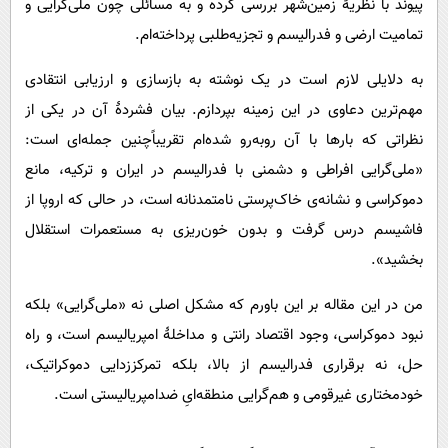
پیوند با نظریۀ زمین‌شهر بررسی کرده و به مسائلی چون ملی‌گرایی و
تمامیت ارضی و فدرالیسم و تجزیه‌طلبی پرداخته‌ام.
به دلایلی لازم است در یک نوشته به بازسازی و ارزیابی انتقادی
مهم‌ترین دعاوی در این زمینه بپردازم. بیان فشردۀ آن در یکی از
نظراتی که بارها با آن روبه‌رو شده‌ام تقریباًچنین جمله‌ای است:
«ملی‌گرایی افراطی و دشمنی با فدرالیسم در ایران و ترکیه، مانع
دموکراسی و نشانه‌ی خاک‌پرستی نامتمدنانه است، در حالی که اروپا از
فاشیسم درس گرفت و بدون خون‌ریزی به مستعمرات استقلال
بخشید».
من در این مقاله بر این باورم که مشکل اصلی نه «ملی‌گرایی» بلکه
نبود دموکراسی، وجود اقتصاد رانتی و مداخلۀ امپریالیسم است، و راه
حل، نه برقراری فدرالیسم از بالا، بلکه تمرکززدایی دموکراتیک،
خودمختاری غیرقومی و هم‌گرایی منطقه‌ایِ ضدامپریالیستی است.