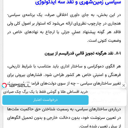
سیاسی زمین‌شهری و نقد سه ایدئولوژی
در این بخش، به جای داوری اخلاقی صرف، یک برنامه‌ی سیاسی-
هنجاری در چارچوب نظری‌ای ارائه می‌شود که استوار بر اصول کلی ولی
فاقد هر گونه پیشنهاد عملیِ جزئی یا ارجاع به نهادهای خاص در
وضعیت کنونی است.
۸-۱. نقد هرگونه تجویزِ قالبیِ فدرالیسم از بیرون
هر الگوی دموکراسی و ساختار اداری باید متناسب با شرایط تاریخی،
فرهنگی و امنیتیِ خاص هر کشور طراحی شود. فشارهای بیرونی برای
تغییر ساختارهای سیاسی – چه از سوی دولت‌های فرامنطقه‌ای و چه از
خرید اقساطی طلا و گوشی فقط با یک برگ چک صیادی
سوی نهادهای بین‌المللی – معمولاً نه به دموکراسی پایدار، بلکه به
درخواست اعتبار
بی‌ثباتی و وابستگی می‌انجامد. شرط نخست هرگونه گفت‌وگوی سازنده
درباره‌ی ساختارهای سیاسی، به رسمیت شناختن حق حاکمیت ملت‌ها
در تعیین سرنوشت خود، بدون دخالت خارجی و بدون تحمیل الگوهای
از پیش تعیین شده است.