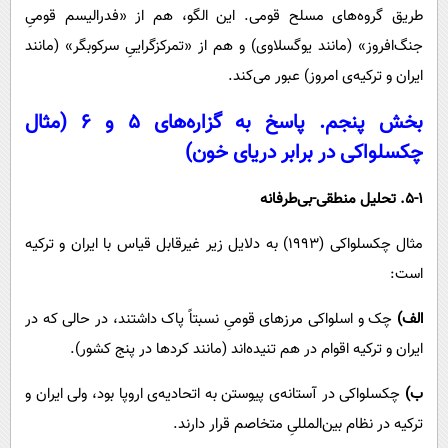
طریق گروه‌های مسلح قومی. این الگو، هم از «فدرالیسم قومیِ
جنگ‌افروز» (مانند یوگسلاوی) و هم از «تمرکزگراییِ سرکوبگر» (مانند
ایران و ترکیه‌ی امروز) عبور می‌کند.
بخش پنجم. پاسخ به گزاره‌های ۵ و ۶ (مثال
چکسلواکی در برابر دریای خون)
5-۱. تحلیل منطقی-بی‌طرفانه
مثال چکسلواکی (۱۹۹۳) به دلایل زیر غیرقابل قیاس با ایران و ترکیه
است:
الف)
چک و اسلواکی مرزهای قومیِ نسبتاً پاک داشتند، در حالی که در
ایران و ترکیه اقوام در هم تنیده‌اند (مانند کردها در پنج کشور).
ب)
چکسلواکی در آستانه‌ی پیوستن به اتحادیه‌ی اروپا بود، ولی ایران و
ترکیه در نظام بین‌المللیِ متخاصم قرار دارند.