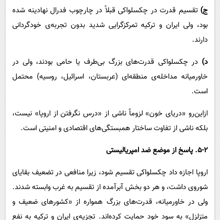
ج)
تقسیم قدرت در چکسلواکی قبلاً در چارچوب فدرال نهادینه شده
بود، ولی ایران و ترکیه تمرکزگرایی شدید بدون تجربه‌ی خودگردانی
دارند.
د)
در چکسلواکی قدرت‌های بزرگ بی‌طرف یا حامی بودند، ولی در
خاورمیانه مداخله‌ی منطقه‌ای (عربستان، اسرائیل، روسیه) محتمل
است.
ازاین‌رو «دریای خون» لزوماً ناشی از «درس نگرفتن از اروپا» نیست،
بلکه ناشی از تفاوت ساختار همبستگی‌های اقتصادی و امنیتی است.
5-۲. پاسخ از موضع ضد امپریالیستی
اروپا اجازه داد چکسلواکی تقسیم شود، زیرا منافعی در تضعیف بقایای
شوروی داشت، و هر دو بخش آبرآمده از تقسیم به غرب وابسته شدند.
ولی در خاورمیانه، قدرت‌های بزرگ همواره از «کشورهای ضعیف و
متزلزل» به سود خود حمایت کرده‌اند. تجزیه‌ی ایران و ترکیه به نفع