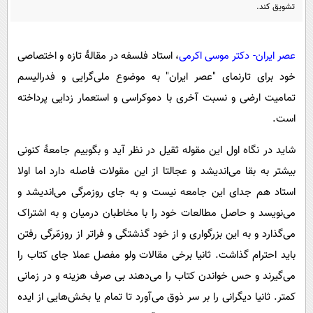
پیامک
سرگرمی
تشویق کند.
روانشناسی
فناوری
عصر ایران- دکتر موسی اکرمی
، استاد فلسفه در مقالۀ تازه و اختصاصی
آشپزی
گوناگون
خود برای تارنمای "عصر ایران" به موضوع ملی‌گرایی و فدرالیسم
دانلود
حوادث
تمامیت ارضی و نسبت آخری با دموکراسی و استعمار زدایی پرداخته
محیط زیست
است.
سلامت
شاید در نگاه اول این مقوله ثقیل در نظر آید و بگوییم جامعۀ کنونی
فرهنگی
بیشتر به بقا می‌اندیشد و عجالتا از این مقولات فاصله دارد اما اولا
بین الملل
استاد هم جدای این جامعه نیست و به جای روزمرگی می‌اندیشد و
می‌نویسد و حاصل مطالعات خود را با مخاطبان درمیان و به اشتراک
اجتماعی
می‌گذارد و به این بزرگواری و از خود گذشتگی و فراتر از روزمّرگی رفتن
حیات وحش
باید احترام گذاشت. ثانیا برخی مقالات ولو مفصل عملا جای کتاب را
سیاست خارجی
می‌گیرند و حس خواندن کتاب را می‌دهند بی صرف هزینه و در زمانی
کمتر. ثانیا دیگرانی را بر سر ذوق می‌آورد تا تمام یا بخش‌هایی از ایده