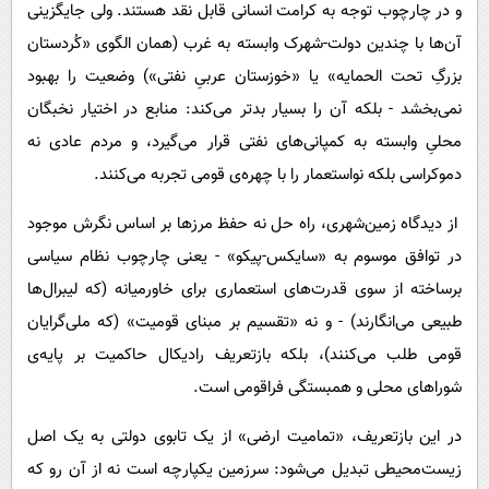
و در چارچوب توجه به کرامت انسانی قابل نقد هستند. ولی جایگزینی
آن‌ها با چندین دولت-شهرک وابسته به غرب (همان الگوی «کُردستان
بزرگِ تحت الحمایه» یا «خوزستان عربیِ نفتی») وضعیت را بهبود
نمی‌بخشد - بلکه آن را بسیار بدتر می‌کند: منابع در اختیار نخبگان
محلیِ وابسته به کمپانی‌های نفتی قرار می‌گیرد، و مردم عادی نه
دموکراسی بلکه نواستعمار را با چهره‌ی قومی تجربه می‌کنند.
از دیدگاه زمین‌شهری، راه حل نه حفظ مرزها بر اساس نگرش موجود
در توافق موسوم به «سایکس-پیکو» - یعنی چارچوب نظام سیاسی
برساخته از سوی قدرت‌های استعماری برای خاورمیانه (که لیبرال‌ها
طبیعی می‌انگارند) - و نه «تقسیم بر مبنای قومیت» (که ملی‌گرایان
قومی طلب می‌کنند)، بلکه بازتعریف رادیکال حاکمیت بر پایه‌ی
شوراهای محلی و همبستگی فراقومی است.
در این بازتعریف، «تمامیت ارضی» از یک تابوی دولتی به یک اصل
زیست‌محیطی تبدیل می‌شود: سرزمین یکپارچه است نه از آن رو که