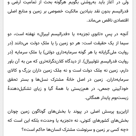
ولی در آغاز باید به‌روشنی بگویم هرگونه بحث از تمامیت ارضی و
فدرالیسم بدون نقد بنیادین مالکیت خصوصی بر زمین و منابع اصلی
اقتصادی ناقص می‌ماند.
آنچه در پسِ «تابوی تجزیه» یا «فدرالیسم لیبرال» نهفته است، دو
سیما از یک حقیقت است: هر دو زمین را یا ملکِ دولت می‌دانند (در
روایت ملی‌گرایانه یا هر گونه سرمایه‌داری دولتی) یا ملکِ سرمایه (در
روایت فدرالیسمِ نئولیبرال). از دیدگاه کلان‌نگرانه‌تری که من به آن باور
دارم، زمین نه مِلک دولت است و نه مِلک زمین داران بزرگ و کالای
سرمایه‌داران. زمین در اصل خانۀ مشترک نسل‌ها و بستر تحقق
خودآیینی جمعی، در هم‌زیستی با همۀ‌ گیا و زیای تشکیل‌دهندۀ
زیست‌بوم پایدار همگانی.
ازاین‌رو پرسش اصلی در پیوند با بخش‌های گوناگون زمین چونان
بخش‌های کشورهای کنونی، نه «تجزیه یا وحدت» بلکه این است که
«چه کسی بر زمین و سرنوشت مشترک انسان‌ها حاکم است»؟