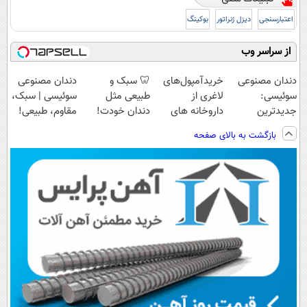
اعتبارسنجی
دیزل ژنراتور
بوکینگ
از سراسر وب
دندان مصنوعی
خریدآمپول‌های
🦷 سبک و
دندان مصنوعی
سوئیسی:
لاغری از
طبیعی مثل
سوئیسی | سبک،
جدیدترین
داروخانه های
دندان خودت!
مقاوم، طبیعی!
فناوری اروپا،
اطرافت، ارسال
نصب آسان و
ویزیت
بازگشت به بالای صفحه
سبک و مقاوم |
فوری همراه با
پرداخت اقساطی
رایگان+پرداخت
پرداخت قسطی
پک یخ!
💳 📍 تهران
اقساطی😍