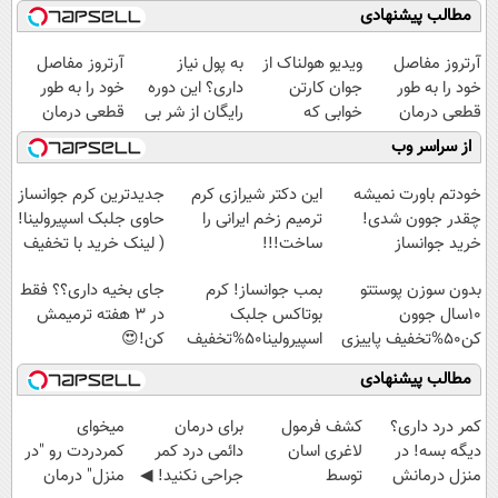
مطالب پیشنهادی
آرتروز مفاصل
ویدیو هولناک از
به پول نیاز
آرتروز مفاصل
خود را به طور
جوان کارتن
داری؟ این دوره
خود را به طور
قطعی درمان
خوابی که
رایگان از شر بی
قطعی درمان
کنید!
میلیاردر شد.
پولی خلاصت
کنید!
از سراسر وب
◗پرسش‌نامه◖
آموزش رایگان
میکنه
◂پرسش‌نامه▸
خودتم باورت نمیشه
این دکتر شیرازی کرم
جدیدترین کرم جوانساز
چقدر جوون شدی!
ترمیم زخم ایرانی را
حاوی جلبک اسپیرولینا!
خرید جوانساز
ساخت!!!
( لینک خرید با تخفیف
اسپیرولینا با تخفیف
ویژه)
بدون سوزن پوستتو
بمب جوانساز! کرم
جای بخیه داری؟؟ فقط
ویژه
10سال جوون
بوتاکس جلبک
در 3 هفته ترمیمش
کن50%تخفیف پاییزی
اسپیرولینا50%تخفیف
کن!😍
مطالب پیشنهادی
کمر درد داری؟
کشف فرمول
برای درمان
میخوای
دیگه بسه! در
لاغری اسان
دائمی درد کمر
کمردردت رو "در
منزل درمانش
توسط
جراحی نکنید! ◀
منزل" درمان