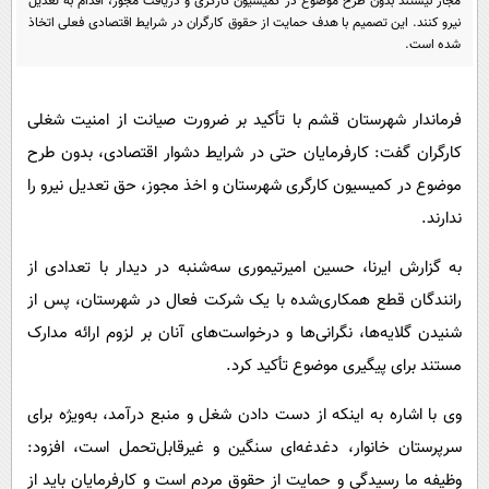
مجاز نیستند بدون طرح موضوع در کمیسیون کارگری و دریافت مجوز، اقدام به تعدیل
پیامک
سرگرمی
نیرو کنند. این تصمیم با هدف حمایت از حقوق کارگران در شرایط اقتصادی فعلی اتخاذ
شده است.
روانشناسی
فناوری
آشپزی
گوناگون
فرماندار شهرستان قشم با تأکید بر ضرورت صیانت از امنیت شغلی
دانلود
حوادث
کارگران گفت: کارفرمایان حتی در شرایط دشوار اقتصادی، بدون طرح
محیط زیست
موضوع در کمیسیون کارگری شهرستان و اخذ مجوز، حق تعدیل نیرو را
سلامت
ندارند.
فرهنگی
به گزارش ایرنا، حسین امیرتیموری سه‌شنبه در دیدار با تعدادی از
بین الملل
رانندگان قطع همکاری‌شده با یک شرکت فعال در شهرستان، پس از
شنیدن گلایه‌ها، نگرانی‌ها و درخواست‌های آنان بر لزوم ارائه مدارک
اجتماعی
مستند برای پیگیری موضوع تأکید کرد.
حیات وحش
وی با اشاره به اینکه از دست دادن شغل و منبع درآمد، به‌ویژه برای
سیاست خارجی
سرپرستان خانوار، دغدغه‌ای سنگین و غیرقابل‌تحمل است، افزود:
وظیفه ما رسیدگی و حمایت از حقوق مردم است و کارفرمایان باید از