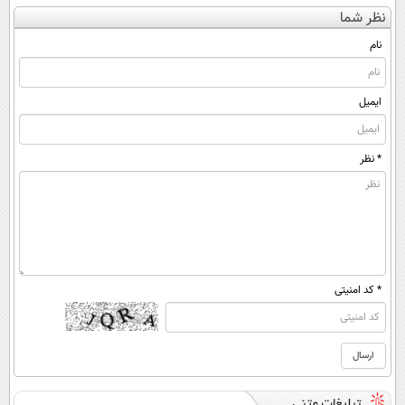
کن
متخصصان ایرانی
پرسش‌نامه رو پر
کنی؟ (◂فیلم +
نظر شما
(◀پرسش‌نامه)
کن ▶
◂پرسش‌نامه)
نام
ایمیل
* نظر
* کد امنیتی