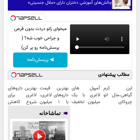
چالش‌های آموزشی دختران دارای «ملال جنسیتی»
میخوای زانو دردت بدون قرص
و جراحی خوب شه؟ (
پرسش‌نامه رو پر کن)
◀ پرسش‌نامه
مطالب پیشنهادی
این کرم
آمپول های
بهترین قیمت
بهترین داروهای
گیاهی،مثل اتو
لاغری با یک
داروهای لاغری،
لاغری برای
چروکای
میلیون تخفیف
با ۱ میلیون
شروع کاهش
پوستتوصاف
| ارسال از
تخفیف و ارسال
وزن، ارسال از
تماشاخانه
میکنه!50%تخفیف
داروخانه های
از داروخانه‌
داروخانه های
معتبر
نزدیکت!