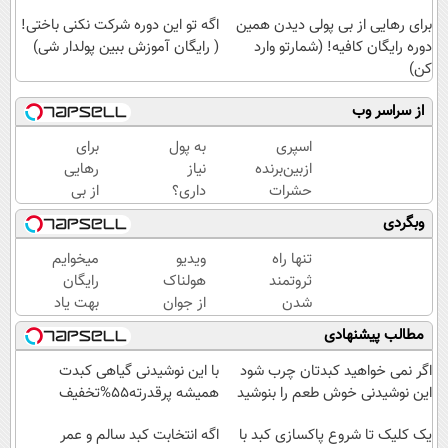
برای رهایی از بی پولی دیدن همین
اگه تو این دوره شرکت نکنی باختی!
دوره رایگان کافیه! (شمارتو وارد
( رایگان آموزش ببین پولدار شی)
کن)
از سراسر وب
اسپری
به پول
برای
ازبین‌برنده
نیاز
رهایی
حشرات
داری؟
از بی
رختخواب،
این
پولی
وبگردی
مناسب
دوره
دیدن
برای
رایگان
همین
تنها راه
ویدیو
میخوایم
مقابله با
از شر
دوره
ثروتمند
هولناک
رایگان
انواع
بی پولی
رایگان
شدن
از جوان
بهت یاد
ساس
خلاصت
کافیه!
واقعی❗❗
کارتن
بدیم
مطالب پیشنهادی
میکنه
(شمارتو
بعد از
خوابی
چجوری
وارد
این
که
پولدارشی!
اگر نمی خواهید کبدتان چرب شود
با این نوشیدنی گیاهی کبدت
کن)
دوره تو
میلیاردر
باور نداری
این نوشیدنی خوش طعم را بنوشید
همیشه پرقدرته55%تخفیف
خواب
شد.
امتحانش
هم
یک کلیک تا شروع پاکسازی کبد با
آموزش
مجانیه
اگه انتخابت کبد سالم و عمر