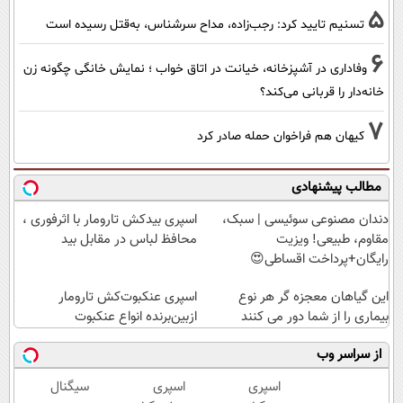
5
تسنیم تایید کرد: رجب‌زاده، مداح سرشناس، به‌قتل رسیده است
6
وفاداری در آشپزخانه، خیانت در اتاق خواب ؛ نمایش خانگی چگونه زن
خانه‌دار را قربانی می‌کند؟
7
کیهان هم فراخوان حمله صادر کرد
مطالب پیشنهادی
دندان مصنوعی سوئیسی | سبک،
اسپری بیدکش تارومار با اثرفوری ،
مقاوم، طبیعی! ویزیت
محافظ لباس در مقابل بید
رایگان+پرداخت اقساطی😍
این گیاهان معجزه گر هر نوع
اسپری عنکبوت‌‌کش تارومار
بیماری را از شما دور می کنند
ازبین‌برنده انواع عنکبوت
از سراسر وب
اسپری
اسپری
سیگنال