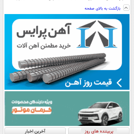
ویزیت
ارسال از
فناوری اروپا،
تخفیف و ارسال
بازگشت به بالای صفحه
رایگان+پرداخت
داروخانه نزدیکت
سبک و مقاوم |
از داروخانه‌
اقساطی😍
پرداخت قسطی
پربیننده های روز
آخرین اخبار