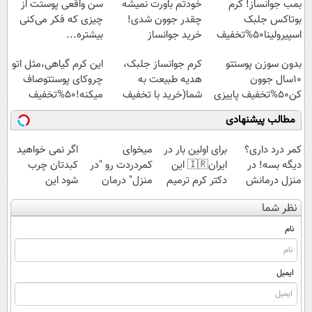
بمب جوانساز! کرم
خودتم باورت نمیشه
سن واقعی پوستت از
بوتاکس جلبک
چقدر جوون شدی!
چیزی که فکر می‌کنی
اسپیرولینا50%تخفیف
خرید جوانساز
بیشتره...
اسپیرولینا با تخفیف
بدون سوزن پوستتو
کرم جوانساز جلبک،
این کرم گیاهی،مثل اتو
ویژه
10سال جوون
هدیه طبیعت به
چروکای پوستتوصاف
کن50%تخفیف پاییزی
شما(خرید با تخفیف
میکنه!50%تخفیف
ویژه)
مطالب پیشنهادی
کمر درد داری؟
برای اولین بار در
میخوای
اگر نمی خواهید
دیگه بسه! در
ایران🇮🇷 این
کمردردت رو "در
کبدتان چرب
منزل درمانش
دکتر کرم ترمیم
منزل" درمان
شود این
کن
کننده 23 روزه
کنی؟ (◂فیلم +
نوشیدنی خوش
نظر شما
(◀پرسش‌نامه)
ساخت!
◂پرسش‌نامه)
طعم را بنوشید
نام
ایمیل