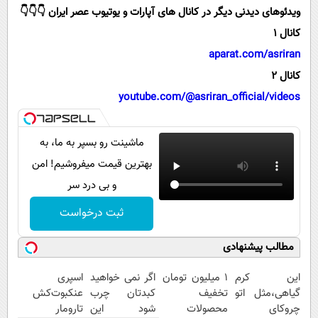
پیامک
سرگرمی
ویدئوهای دیدنی دیگر در کانال های آپارات و یوتیوب عصر ایران 👇👇👇
روانشناسی
کانال 1
فناوری
aparat.com/asriran
آشپزی
گوناگون
کانال 2
دانلود
حوادث
youtube.com/@asriran_official/videos
محیط زیست
سلامت
ماشینت رو بسپر به ما، به
بهترین قیمت میفروشیم! امن
فرهنگی
و بی درد سر
بین الملل
ثبت درخواست
اجتماعی
حیات وحش
مطالب پیشنهادی
سیاست خارجی
این کرم
۱ میلیون تومان
اگر نمی خواهید
اسپری
گیاهی،مثل اتو
تخفیف
کبدتان چرب
عنکبوت‌‌کش
چروکای
محصولات
شود این
تارومار