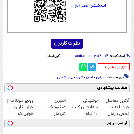
اپلیکیشن عصر ایران
نظرات کاربران
لینک کوتاه:
کپی لینک
‌گزارش خطا در خبر
برچسب ها:
اسرائیل
،
لبنان
،
شهرک برج‌الشمالی
مطالب پیشنهادی
آرتروز مفاصل
نوشیدنی
اسپری
ویدیو هولناک از
خود را به طور
شفابخش کبد با
عنکبوت‌‌کش
جوان کارتن
قطعی درمان
10 گیاه
تارومار
خوابی که
کنید!
موثر(تخفیف تا
ازبین‌برنده انواع
میلیاردر شد.
از سراسر وب
◗پرسش‌نامه◖
امشب)
عنکبوت
آموزش رایگان