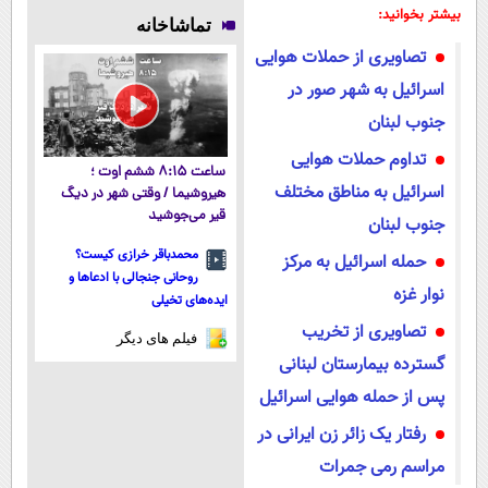
پوستتوصاف
لاغری؛ یک قدم
نوشیدنی خوش
ازبین‌برنده انواع
بیشتر بخوانید:
تماشاخانه
میکنه!50%تخفیف
نزدیک‌تر به
طعم را بنوشید
عنکبوت
تصاویری از حملات هوایی
شروع کاهش
وزن
اسرائیل به شهر صور در
جنوب لبنان
تداوم حملات هوایی
ساعت ۸:۱۵ ششم اوت ؛
اسرائیل به مناطق مختلف
هیروشیما / وقتی شهر در دیگ
قیر می‌جوشید
جنوب لبنان
محمدباقر خرازی کیست؟
حمله اسرائیل به مرکز
روحانی جنجالی با ادعاها و
نوار غزه
ایده‌های تخیلی
تصاویری از تخریب
فیلم های دیگر
گسترده بیمارستان لبنانی
پس از حمله هوایی اسرائیل
رفتار یک زائر زن ایرانی در
مراسم رمی جمرات