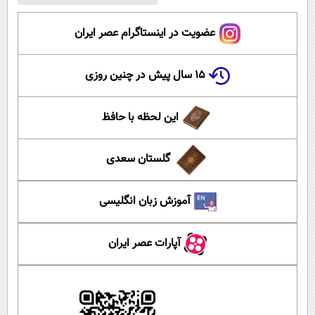
عضویت در اینستاگرام عصر ایران
۱۵ سال پیش در چنین روزی
این لحظه با حافظ
گلستان سعدی
آموزش زبان انگلیسی
آپارات عصر ایران