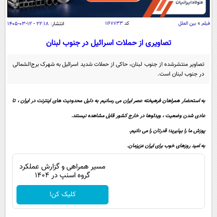
سیاسی
اقتصاد
فیلم
»
بین الملل
کد
۱۱۶۷۷۳۳
انتشار:
۲۲:۱۸ - ۱۲-۰۳-۱۴۰۵
جامعه
اقتصادی
تصاویری از حملات اسرائیل در جنوب لبنان
ورزشی
اجتماعی
خودرو
تصاویر منتشرشده از جنوب لبنان، حاکی از حملات شدید اسرائیل به شهرک برج‌الشمالی
بین الملل
حوادث
در جنوب لبنان است.
فرهنگ و هنر
سیاست خارجی
سلامت
به استحضار همراهان فرهیخته عصر ایران می رسانیم به دلیل محدودیت های اینترنت در ایران ، تا
علم و دانش
یک برش دانایی
عادی شدن وضعیت ، ویدئوها در خارج کشور قابل مشاهده نیستند.
قرآن
فناوری و It
محیط زیست
پوزش ما را بپذیرید؛ قدرتان را می دانیم.
گوناگون
علمی
سفر و تفریح
به امید روزهای خوب برای ایران عزیزمان.
فیلم
سرگرمی
اخبار کریپتو
مسیر همراهی و گزارش عملکرد
عصر ایران 2
اقتصاد
باشگاه مغز
گروه اسنپ در ۱۴۰۴
آموزش زبان
خواندنی ها و دیدنی ها
ورزش
مجله تصویری سلاح
کلیک کن!
داستان کوتاه
سیاست