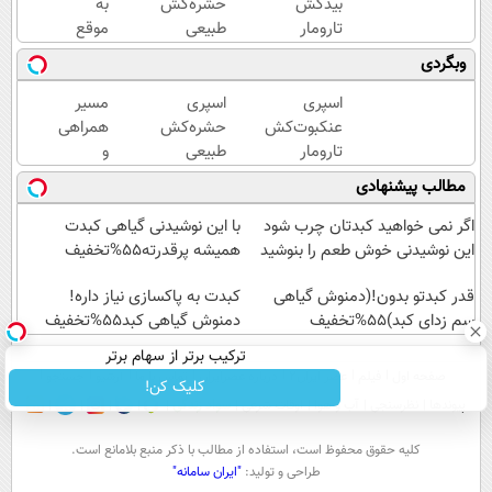
بیدکش
حشره‌کش
به
تارومار
طبیعی
موقع
با
تارومار
سرمایه
وبگردی
اثرفوری
سازگار با
گذاری
،
محیط
(رایگان
اسپری
اسپری
مسیر
محافظ
زیست و با
به
عنکبوت‌‌کش
حشره‌کش
همراهی
لباس
محافظت
مدت
تارومار
طبیعی
و
در
طبیعی
محدود)
ازبین‌برنده
تارومار
گزارش
مطالب پیشنهادی
مقابل
انواع
سازگار با
عملکرد
بید
عنکبوت
محیط
گروه
اگر نمی خواهید کبدتان چرب شود
با این نوشیدنی گیاهی کبدت
زیست و با
اسنپ
این نوشیدنی خوش طعم را بنوشید
همیشه پرقدرته55%تخفیف
محافظت
در
قدر کبدتو بدون!(دمنوش گیاهی
طبیعی
۱۴۰۴
کبدت به پاکسازی نیاز داره!
سم زدای کبد)55%تخفیف
دمنوش گیاهی کبد55%تخفیف
ترکیب برتر از سهام برتر
صفحه اول
فیلم
عصر ایران۲
درباره عصرایران
تماس با ما
آرشیو
جستجو
کلیک کن!
پیوندها
نظرسنجی
آب و هوا
اوقات شرعی
سواد زندگی
كليه حقوق محفوظ است، استفاده از مطالب با ذكر منبع بلامانع است.
طراحی و تولید:
"ایران سامانه"