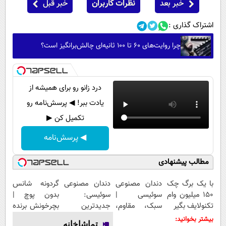
خبر بعد
نظرات کاربران
خبر قبل
اشتراک گذاری :
چرا روایت‌های ۶۰ تا ۱۰۰ ثانیه‌ای چالش‌برانگیز است؟
درد زانو رو برای همیشه از
یادت ببر! ◀ پرسش‌نامه رو
تکمیل کن ▶
◀ پرسش‌نامه
مطالب پیشنهادی
با یک برگ چک
دندان مصنوعی
دندان مصنوعی
گردونه شانس
150 میلیون وام
سوئیسی |
سوئیسی:
بدون پوچ |
تکنولایف بگیر
سبک، مقاوم،
جدیدترین
بچرخونش برنده
طبیعی! ویزیت
فناوری اروپا،
شو! 🔥😍
بیشتر بخوانید:
تماشاخانه