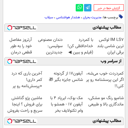
‌گزارش خطا در خبر
برچسب ها:
مدیریت بحران
،
هشدار هواشناسی
،
سیلاب
مطالب پیشنهادی
IM LS7 لوکس
با کمردرد
دندان مصنوعی
آرتروز مفاصل
ترین شاسی بلند
خداحافظی کن!
سوئیسی:
خود را به طور
برقی ایران
(فیلم و ببین ◀
جدیدترین
قطعی درمان
پرسش‌نامه رو
فناوری اروپا،
کنید!
از سراسر وب
پرکن)
سبک و مقاوم |
◗پرسش‌نامه◖
پرداخت قسطی
کمردردت خوب می‌شه،
آیفون17 از گردونه
آخرین باری که درد
اگر این پرسشنامه رو پر
شانس جایزه بگیر 🎁
کمر داری!
کنی!!
◗پرسش‌نامه رو پر
کن◖
Image failed to load
شامپو رنگ مو مشکی،
مک بوک، ایرپاد 4 با
ماشین پژو گذاشتی
ماندگاری بالا و طبیعی
آیفون 17 - همشو با
برای فروش ؟ اینجا
وام تکنولایف بخر
سریع و راحت بفروش
مطالب پیشنهادی