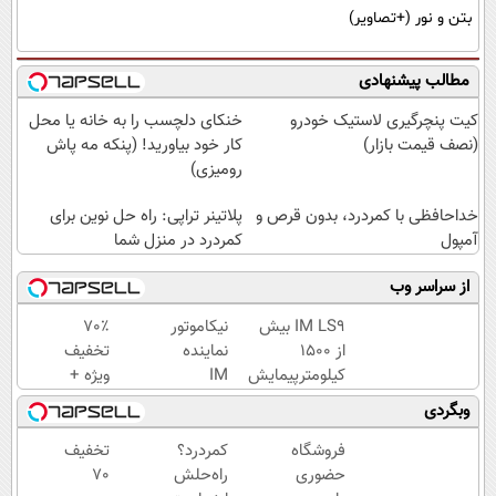
بتن و نور (+تصاویر)
مطالب پیشنهادی
کیت پنچرگیری لاستیک خودرو
خنکای دلچسب را به خانه یا محل
(نصف قیمت بازار)
کار خود بیاورید! (پنکه مه پاش
رومیزی)
خداحافظی با کمردرد، بدون قرص و
پلاتینر تراپی: راه حل نوین برای
آمپول
کمردرد در منزل شما
از سراسر وب
IM LS9 بیش
نیکاموتور
70٪
از 1500
نماینده
تخفیف
کیلومترپیمایش
IM
ویژه +
با یکبار شارژ
Motor و
خرید
وبگردی
Lynk&Co
اقساطی
در ایران
با
فروشگاه
کمردرد؟
تخفیف
اسنپ‌پی
حضوری
راه‌حلش
70