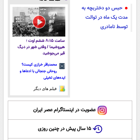
رایگان+پرداخت
سبک و مقاوم |
حبس دو دختربچه به
اقساطی😍
پرداخت قسطی
مدت یک ماه در توالت
توسط نامادری
ساعت ۸:۱۵ ششم اوت ؛
هیروشیما / وقتی شهر در دیگ
قیر می‌جوشید
محمدباقر خرازی کیست؟
روحانی جنجالی با ادعاها و
ایده‌های تخیلی
فیلم های دیگر
عضویت در اینستاگرام عصر ایران
۱۵ سال پیش در چنین روزی