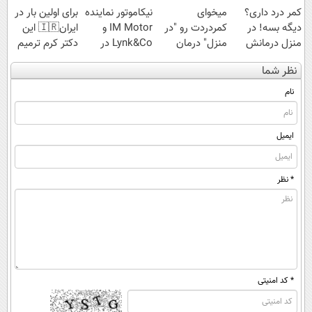
کمر درد داری؟
میخوای
نیکاموتور نماینده
برای اولین بار در
دیگه بسه! در
کمردردت رو "در
IM Motor و
ایران🇮🇷 این
منزل درمانش
منزل" درمان
Lynk&Co در
دکتر کرم ترمیم
کن
کنی؟ (◂فیلم +
ایران
کننده 23 روزه
نظر شما
(◀پرسش‌نامه)
◂پرسش‌نامه)
ساخت!
نام
ایمیل
* نظر
* کد امنیتی