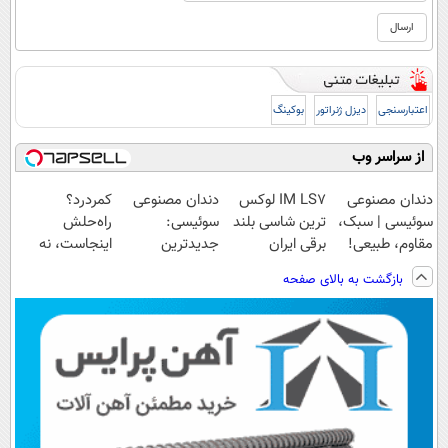
اعتبارسنجی
دیزل ژنراتور
بوکینگ
از سراسر وب
دندان مصنوعی
IM LS7 لوکس
دندان مصنوعی
کمردرد؟
سوئیسی | سبک،
ترین شاسی بلند
سوئیسی:
راه‌حلش
مقاوم، طبیعی!
برقی ایران
جدیدترین
اینجاست، نه
ویزیت
فناوری اروپا،
توی داروخونه
بازگشت به بالای صفحه
رایگان+پرداخت
سبک و مقاوم |
اقساطی😍
پرداخت قسطی