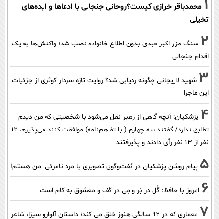
1
محمدباقر خرازی کیست؟روحانی جنجالی با ادعاها و ایده‌های
تخیلی
2
سنگ مزار اکبر عبدی بدون اطلاع خانواده نصب شد؛ واکنش‌ها به یک
اقدام جنجالی
3
شهید لاریجانی چگونه ردیابی شد؟ روایت تازه سردار کوثری از جزئیات
این ماجرا
4
پزشکیان‌: آنچه گاهی از رهبر نقل می‌شود با شخصیتی که من دیدم
تطابق ندارد/ گفتند سه چهارم ( با تفاهم‌نامه) موافقت کنند می‌پذیرم، 12
نفر از 13 نفر رأی دادند و پذیرفتند
5
پیام روشن پزشکیان در گفت‌و‌گوی تصویری با مرد نامرئی: من هستم!
6
امروز با حافظ: گُل در بَر و مِی در کَف و معشوق به کام است
7
معماری که در 92 سالگی هنوز خلق می کند؛ داستان آلوارو سیزا، شاعر