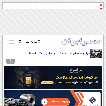
باز
نسخه اصلی
و
صفحه اول
چرا روایت‌های ۶۰ تا ۱۰۰ ثانیه‌ای چالش‌برانگیز است؟
بسته
تماس با ما
کردن
آرشیو
منو
جستجو
نظرسنجی
آب و هوا
اوقات شرعی
پیوند ها
سواد زندگی