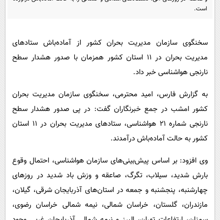
پیامک
سرگرمی
است.
روانشناسی
فناوری
آشپزی
گوناگون
سخنگوی سازمان مدیریت بحران کشور از آماده‌باش ستادهای
مدیریت بحران در ۱۱ استان کشور همزمان با صدور هشدار سطح
دانلود
حوادث
نارنجی هواشناسی خبر داد.
محیط زیست
به گزارش فارس، امید محترمی، سخنگوی سازمان مدیریت بحران
سلامت
کشور امشب در جمع خبرنگاران گفت: در پی صدور هشدار سطح
فرهنگی
نارنجی شماره ۲۱ هواشناسی، ستادهای مدیریت بحران در ۱۱ استان
بین الملل
کشور به حالت آماده‌باش درآمدند.
اجتماعی
وی افزود: بر اساس پیش‌بینی‌های سازمان هواشناسی، احتمال وقوع
حیات وحش
بارش شدید، سیلاب، تگرگ، صاعقه و وزش باد شدید در روزهای
سیاست خارجی
چهارشنبه، پنجشنبه و جمعه در استان‌های آذربایجان شرقی، گیلان،
مازندران، گلستان، خراسان شمالی، نیمه شمالی خراسان رضوی،
سمنان، ارتفاعات تهران، البرز و نیمه شمالی آذربایجان غربی وجود