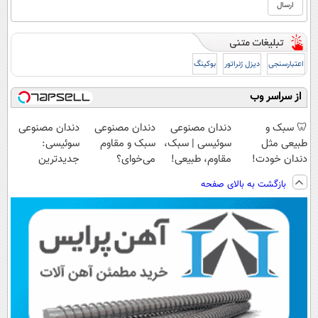
اعتبارسنجی
دیزل ژنراتور
بوکینگ
از سراسر وب
🦷 سبک و
دندان مصنوعی
دندان مصنوعی
دندان مصنوعی
طبیعی مثل
سوئیسی | سبک،
سبک و مقاوم
سوئیسی:
دندان خودت!
مقاوم، طبیعی!
می‌خوای؟
جدیدترین
نصب آسان و
ویزیت
پرداخت اقساطی
فناوری اروپا،
بازگشت به بالای صفحه
پرداخت اقساطی
رایگان+پرداخت
هم داریم!😍 |
سبک و مقاوم |
💳 📍 تهران
اقساطی😍
📍تهران
پرداخت قسطی