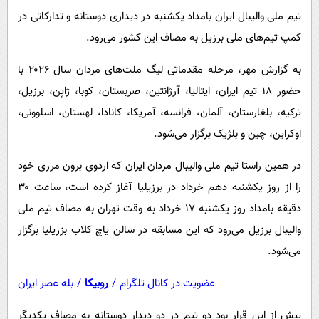
پیامک
سرگرمی
تیم ملی والیبال ایران بامداد یکشنبه در دیداری دوستانه و تدارکاتی در
روانشناسی
فناوری
کمپ تیم‌های ملی برزیل به مصاف این کشور می‌رود.
آشپزی
گوناگون
به گزارش مهر، مرحله مقدماتی لیگ ملت‌های مردان سال ۲۰۲۶ با
دانلود
حوادث
حضور ۱۸ تیم ایران، ایتالیا، آرژانتین، صربستان، کوبا، ژاپن، برزیل،
ترکیه، بلغارستان، آلمان، فرانسه، آمریکا، کانادا، لهستان، اسلوونی،
محیط زیست
اوکراین، چین و بلژیک برگزار می‌شود.
سلامت
در همین راستا تیم ملی والیبال مردان ایران که اردوی برون مرزی خود
فرهنگی
را از روز یکشنبه دهم خرداد در برزیلیا آغاز کرده است، ساعت ۳۰
بین الملل
دقیقه بامداد روز یکشنبه ۱۷ خرداد به وقت تهران به مصاف تیم ملی
اجتماعی
والیبال برزیل می‌رود که این مسابقه در سالن یاچ کلاب بزریلیا برگزار
حیات وحش
می‌شود.
سیاست خارجی
عضویت در کانال تلگرام
/
روبیکا
/
بله عصر ایران
پیش از این قرار بود دو تیم در دو دیدار دوستانه به مصاف یکدیگر