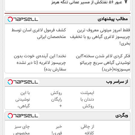
7
عبور ۵۶ نفتکش از مسیر عمانی تنگه هرمز
مطالب پیشنهادی
فقط امروز میتونی معروف ترین
کشف فرمول لاغری اسان توسط
چربیسوز لاغری گیاهی رو با تخفیف
متخصصان ایرانی
بخری!
فکر کردی لاغر شدن سخته؟این
نخند! این آینده‌ی خودت بدون
نوشیدنی گیاهی سریع چربیاتو
چربیسوز لاغریه (تا دیر نشده
میسوزونه(خرید)
سفارش بده)
از سراسر وب
ایمپلنت
روکش
با این
دندان با
رایگان
نوشیدنی
روکش
+
گیاهی،
رایگان
اقساط
سالم و
وبگردی
✅ 25
۱۲
بی
میلیون
ماهه
عوارض
از چاقی
خبر
چای سبز
با
ایمپلنت
لاغر
کلافه
فوری!
مخصوص