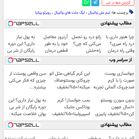
‌گزارش خطا در خبر
برچسب ها:
تیم ملی والیبال
،
لیگ ملت های والیبال
،
روبرتو پیاتزا
مطالب پیشنهادی
چرا هنوز داری با
زانو درد رو تحمل
آرتروز مفاصل
به پول نیاز
درد راه میری؟
می‌کنی که چی؟
خود را به طور
داری؟ این دوره
وقتی راه درمان
راه‌حلش
قطعی درمان
رایگان از شر بی
جلو پاته!
همین‌جاست!
کنید!
پولی خلاصت
از سراسر وب
◗پرسش‌نامه◖
میکنه
جوانسازی پوست
این کرم گیاهی،مثل اتو
سن واقعی پوستت از
صورت را با کرم
چروکای پوستتوصاف
چیزی که فکر می‌کنی
ضدچروک آلمانی تجربه
میکنه!50%تخفیف
بیشتره...
کنید!
بدون سوزن پوستتو
بمب جوانساز! کرم
به پول نیاز داری؟ این
10سال جوون
بوتاکس جلبک
دوره رایگان از شر بی
کن50%تخفیف پاییزی
اسپیرولینا50%تخفیف
پولی خلاصت میکنه
مطالب پیشنهادی
کمر درد داری؟
میخوای
برای درمان
اسپری ازبین‌برنده