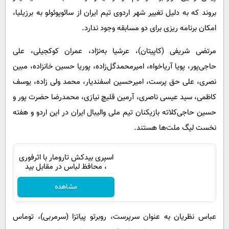
بروند که به دلیل تغییر شهر اردوی تیم ایران از سائوپوئولو به برزیلیا،
امکان برنامه ریزی برای دو مسابقه وجود ندارد.
مرتضی شریفی (کاپیتان)، عرشیا به‌نژاد، عمران کوکجیلی، علی
حاجی‌پور، پویا آریاخواه، امیرمحمدگل‌زاده، پوریا حسین خانزاده، مبین
نصری، علی حق پرست، امیرحسین اسفندیار، محمد ولی زاده، یوسف
کاظمی، سید عیسی ناصری، آرمین قلیچ نیازی، محمدرضا حضرت پور و
حسین حاجی‌کلاته بازیکنان تیم ملی والیبال ایران در این اردو و هفته
نخست لیگ ملت‌ها هستند.
اسپری بیدکش تارومار با اثرفوری
، محافظ لباس در مقابل بید
مشاهده
عباس نظریان به عنوان سرپرست، روبرتو پیاتزا (سرمربی)، توماس