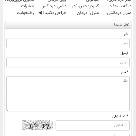
دیگه بسه! در
کمردردت رو "در
دائمی درد کمر
حشرات
منزل درمانش
منزل" درمان
جراحی نکنید! ◀
رختخواب،
کن
کنی؟ (◂فیلم +
پرسش‌نامه رو پر
مناسب برای
نظر شما
(◀پرسش‌نامه)
◂پرسش‌نامه)
کن ▶
مقابله با انواع
ساس
نام
ایمیل
* نظر
* کد امنیتی