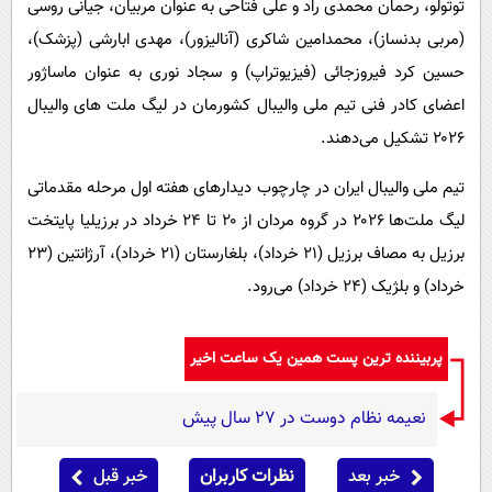
توتولو، رحمان محمدی راد ‌و علی فتاحی به عنوان مربیان، جیانی روسی
(مربی بدنساز)، محمدامین شاکری (آنالیزور)، مهدی ابارشی (پزشک)،
حسین کرد فیروزجائی (فیزیوتراپ) و سجاد نوری به عنوان ماساژور
اعضای کادر فنی تیم ملی والیبال کشورمان در لیگ ملت های والیبال
۲۰۲۶ تشکیل می‌دهند.
تیم ملی والیبال ایران در چارچوب دیدارهای هفته اول مرحله مقدماتی
لیگ ملت‌ها ۲۰۲۶ در گروه مردان از ۲۰ تا ۲۴ خرداد در برزیلیا پایتخت
برزیل به مصاف برزیل (۲۱ خرداد)، بلغارستان (۲۱ خرداد)، آرژانتین (۲۳
خرداد) و بلژیک (۲۴ خرداد) می‌رود.
پربیننده ترین پست همین یک ساعت اخیر
نعیمه نظام دوست در 27 سال پیش
خبر بعد
نظرات کاربران
خبر قبل