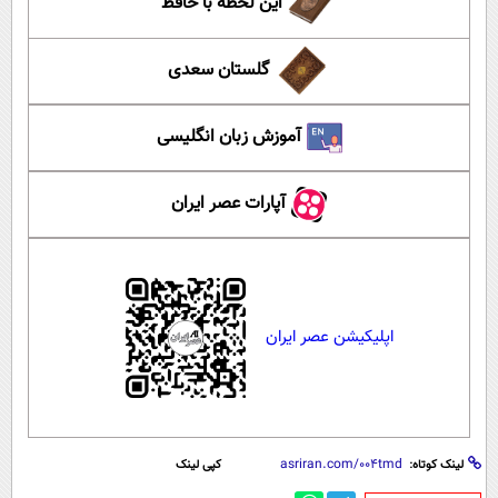
این لحظه با حافظ
گلستان سعدی
آموزش زبان انگلیسی
آپارات عصر ایران
اپلیکیشن عصر ایران
لینک کوتاه:
کپی لینک