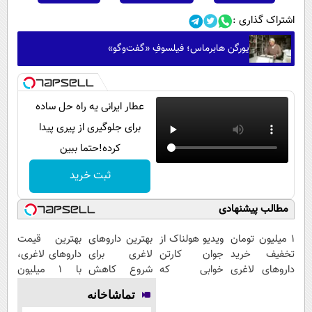
اشتراک گذاری :
یورگن هابرماس؛ فیلسوفِ «گفت‌وگو»
عطار ایرانی یه راه حل ساده
برای جلوگیری از پیری پیدا
کرده!حتما ببین
ثبت خرید
مطالب پیشنهادی
1 میلیون تومان
ویدیو هولناک از
بهترین داروهای
بهترین قیمت
تخفیف خرید
جوان کارتن
لاغری برای
داروهای لاغری،
داروهای لاغری
خوابی که
شروع کاهش
با ۱ میلیون
با ارسال از
میلیاردر شد.
وزن، ارسال از
تخفیف و ارسال
تماشاخانه
داروخانه و پک
آموزش رایگان
داروخانه های
از داروخانه‌