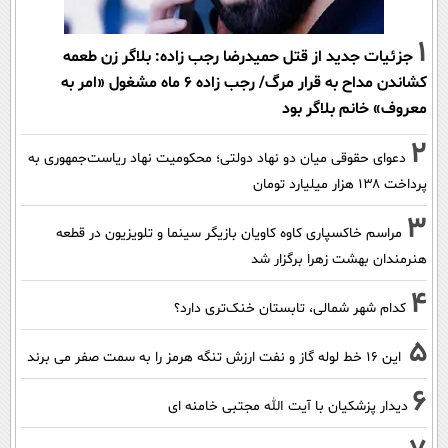
1
جزئیات جدید از قتل حمیدرضا رجب زاده: بلاگر زن طعمه
کشاندن مداح به قرار مرگ/ رجب زاده 6 ماه مشغول «امر به
معروف» خانم بلاگر بود
2
دعوای حقوقی میان دو نهاد دولتی؛ محکومیت نهاد ریاست‌جمهوری به
پرداخت ۱۳۸ هزار میلیارد تومان
3
مراسم خاکسپاری کاوه کاویان بازیگر سینما و تلویزیون در قطعه
هنرمندان بهشت زهرا برگزار شد
4
کدام شهر شمالی، تابستان خنک‌تری دارد؟
5
این 16 خط لوله گاز و نفت ارزش تنگه هرمز را به سمت صفر می برند
6
دیدار پزشکیان با آیت الله مجتبی خامنه ای