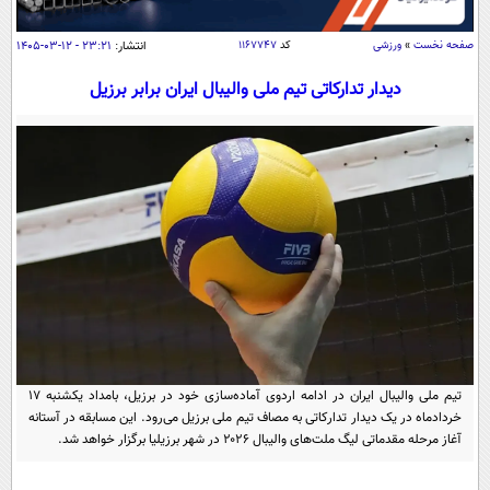
سیاسی
اقتصاد
صفحه نخست
»
ورزشی
کد
۱۱۶۷۷۴۷
انتشار:
۲۳:۲۱ - ۱۲-۰۳-۱۴۰۵
جامعه
اقتصادی
دیدار تدارکاتی تیم ملی والیبال ایران برابر برزیل
ورزشی
اجتماعی
خودرو
بین الملل
حوادث
فرهنگ و هنر
سیاست خارجی
سلامت
علم و دانش
یک برش دانایی
قرآن
فناوری و It
محیط زیست
گوناگون
علمی
سفر و تفریح
فیلم
سرگرمی
اخبار کریپتو
عصر ایران 2
اقتصاد
باشگاه مغز
تیم ملی والیبال ایران در ادامه اردوی آماده‌سازی خود در برزیل، بامداد یکشنبه ۱۷
آموزش زبان
خواندنی ها و دیدنی ها
خردادماه در یک دیدار تدارکاتی به مصاف تیم ملی برزیل می‌رود. این مسابقه در آستانه
ورزش
مجله تصویری سلاح
آغاز مرحله مقدماتی لیگ ملت‌های والیبال ۲۰۲۶ در شهر برزیلیا برگزار خواهد شد.
داستان کوتاه
سیاست