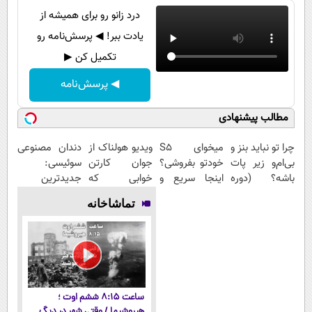
درد زانو رو برای همیشه از
یادت ببر! ◀ پرسش‌نامه رو
تکمیل کن ▶
◀ پرسش‌نامه
مطالب پیشنهادی
چرا تو نباید بنز و
میخوای S5
ویدیو هولناک از
دندان مصنوعی
بی‌ام‌و زیر پات
خودتو بفروشی؟
جوان کارتن
سوئیسی:
باشه؟ (دوره
اینجا سریع و
خوابی که
جدیدترین
رایگان درآمد
منصفانه تر
میلیاردر شد.
فناوری اروپا،
تماشاخانه
میلیاردی)
بفروش
آموزش رایگان
سبک و مقاوم |
پرداخت قسطی
ساعت ۸:۱۵ ششم اوت ؛
هیروشیما / وقتی شهر در دیگ