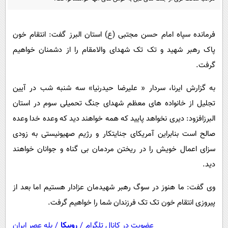
پیامک
سرگرمی
روانشناسی
فناوری
فرمانده سپاه امام حسن مجتبی (ع) استان البرز گفت: انتقام خون
آشپزی
گوناگون
پاک رهبر شهید و تک تک شهدای والامقام را از دشمنان خواهیم
دانلود
حوادث
گرفت.
محیط زیست
به گزارش ایرنا، سردار « علیرضا حیدرنیا» سه شنبه شب در آیین
سلامت
تجلیل از خانواده های معظم شهدای جنگ تحمیلی سوم در استان
البرزافزود: دیری نخواهد پایید که همه خواهند دید که وعده خدا وعده
فرهنگی
صالح است بنابراین آمریکای جنایتکار و رژیم صهیونیستی به زودی
بین الملل
سزای اعمال خویش را در ریختن مردمان بی گناه و جوانان خواهند
اجتماعی
دید.
حیات وحش
وی گفت: ما هنوز در سوگ رهبر شهیدمان عزادار هستیم اما بعد از
سیاست خارجی
پیروزی انتقام خون تک تک فرزندان شما را خواهیم گرفت.
عضویت در کانال تلگرام
/
روبیکا
/
بله عصر ایران