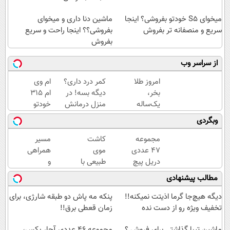
میخوای S5 خودتو بفروشی؟ اینجا
ماشین دنا داری و میخوای
سریع و منصفانه تر بفروش
بفروشی؟؟ اینجا راحت و سریع
بفروش
از سراسر وب
امروز طلا
کمر درد داری؟
ام وی
بخر،
دیگه بسه! در
ام 315
یک‌ساله
منزل درمانش
خودتو
پرداختش
کن
رو
وبگردی
کن!
(◀پرسش‌نامه)
راحت
(دریافت
و سریع
مجموعه
کاشت
مسیر
آنی وام)
بفروش
47 عددی
موی
همراهی
دریل پیچ
طبیعی با
و
گوشتی
جدیدترین
گزارش
مطالب پیشنهادی
شارژی‌ (با
متدها و
عملکرد
قیمت
قیمت
گروه
دیگه هیچ‌جا گرما اذیتت نمیکنه!!
پنکه مه پاش دو طبقه شارژی، برای
فوق‌العاده)
عالی
اسنپ
تخفیف ویژه رو از دست نده
زمان قعطی برق!!
در
ماشین تیبا گذاشتی برای فروش ؟
۱۴۰۴
مجموعه ۴۶ عددی آچار بکس،