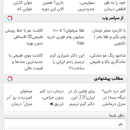
خود را به طور
سوئیسی:
داری؟ همین
جوان کارتن
قطعی درمان
جدیدترین
الان این دوره
خوابی که
کنید!
فناوری اروپا،
رایگان رو شرکت
میلیاردر شد.
از سراسر وب
◗پرسش‌نامه◖
سبک و مقاوم |
کن تا دیر نشده!
آموزش رایگان
پرداخت قسطی
با کارمزد صفر تومان
طلا میخوای؟ تا 100
کاشت مو با خط رویش
وام بگیر و طلا بخر |
میلیون وام فوری خرید
طبیعی😍 اقساطی
تکنوپی
طلا‼️
بدون بهره
شامپو رنگ مو مشکی،
این دکتر شیرازی کرم
کاشت موی طبیعی با
ماندگاری بالا و طبیعی
ترمیم زخم ایرانی را
جدیدترین متدها و
ساخت!!!
قیمت عالی
مطالب پیشنهادی
کمر درد داری؟
برای اولین بار در
درمان درد کمر
میخوای
دیگه بسه! در
ایران🇮🇷 این
بدون جراحی،
کمردردت رو "در
منزل درمانش
دکتر کرم ترمیم
تزریق ◀
منزل" درمان
کن
کننده 23 روزه
پرسش‌نامه رو پر
کنی؟ (◂فیلم +
نظر شما
(◀پرسش‌نامه)
ساخت!
کن ▶
◂پرسش‌نامه)
نام