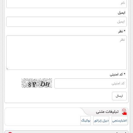
ایمیل
* نظر
* کد امنیتی
اعتبارسنجی
دیزل ژنراتور
بوکینگ