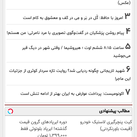
(عکس)
3
امروز با حافظ: گُل در بَر و مِی در کَف و معشوق به کام است
4
پیام روشن پزشکیان در گفت‌و‌گوی تصویری با مرد نامرئی: من هستم!
5
ساعت ۸:۱۵ ششم اوت ؛ هیروشیما / وقتی شهر در دیگ قیر
می‌جوشید
6
شهید لاریجانی چگونه ردیابی شد؟ روایت تازه سردار کوثری از جزئیات
این ماجرا
7
اکونومیست: پرداخت عوارض به ایران بهتر از ادامه تنش است
مطالب پیشنهادی
کیت پنچرگیری لاستیک خودرو
دوره ایرپاد‌های گرون قیمت
(قیمت باورنکردنی)
گذشته! ایرپاد بلوتوثی فقط
1,399,000 تومان