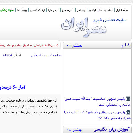
صفحه اول
تماس با ما
آرشیو
جستجو
نظرسنجی
آب و هوا
اوقات شرعی
پیوند ها
سواد زندگی
فیلم
بیشتر »»
روزنامه خراسان: صندوق اعتباری هنر پاسخ
صفحه نخست
»
اجتماعی
کد خبر
۱۱۶۷۷۸۹
آمار ۶۰ درصدی «سزارین» در ایران/ چرا مادران کمتر زایمان طبیعی را انتخاب می‌کنند؟
رئیس‌جمهور: شخصیت آیت‌الله سیدمجتبی
این فوق‌تخصص نوزادان درباره جزئیات میزا
خامنه‌ای استثنائی است
که این وضعیت در برخی‌ها شهرها به ۸۵ درصد نیز می‌رسد.
رئیس‌جمهور وقتی خبر شهادت ۱۲۰ کودک را
شنید چه حسی داشت؟
آموزش زبان انگلیسی
بیشتر »»