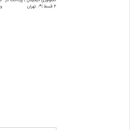
تکنولوژی دیجیتال | پرداخت در
ج
4 قسط |📍 تهران
و 