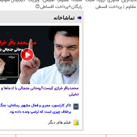
دیدترین فناوری اروپا، سبک
سبک، مقاوم، طبیعی! ویزیت
دیجیتال سوئیسی🇭
مقاوم | پرداخت قسطی
رایگان+پرداخت اقساطی😍
تماشاخانه
محمدباقر خرازی کیست؟روحانی جنجالی با ادعاها و ا
تخیلی
تاکر کارلسون، مجری و فعال مشهور رسانه‌ای: جنگ 
برخلاف چیزی است که ترامپ وعده داده بود
فیلم های دیگر