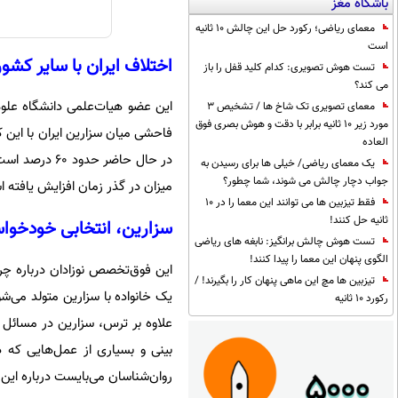
باشگاه مغز
معمای ریاضی؛ رکورد حل این چالش 10 ثانیه
است
اختلاف ایران با سایر کشو
تست هوش تصویری: کدام کلید قفل را باز
می کند؟
معمای تصویری تک شاخ ها / تشخیص 3
مورد زیر 10 ثانیه برابر با دقت و هوش بصری فوق
العاده
یک معمای ریاضی/ خیلی ها برای رسیدن به
جواب دچار چالش می شوند، شما چطور؟
میزان در گذر زمان افزایش یافته 
فقط تیزبین ها می توانند این معما را در 10
ثانیه حل کنند!
سزارین، انتخابی خودخوا
تست هوش چالش برانگیز: نابغه های ریاضی
الگوی پنهان این معما را پیدا کنند!
این فوق‌تخصص نوزادان درباره چرا
تیزبین ها مچ این ماهی پنهان کار را بگیرند! /
یک خانواده با سزارین متولد می‌ش
رکورد 10 ثانیه
علاوه بر ترس، سزارین در مسائل فر
روان‌شناسان می‌بایست درباره این 