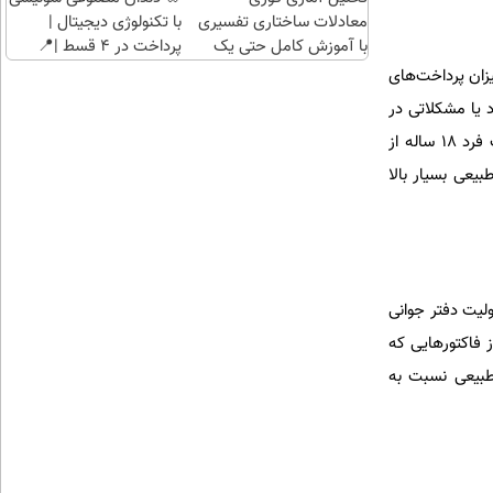
معادلات ساختاری تفسیری
با تکنولوژی دیجیتال |
با آموزش کامل حتی یک
پرداخت در 4 قسط |📍
روزه !!
تهران
یزان پرداخت‌های
 یا مشکلاتی در
پی‌داشته باشد، مشکلات حقوقی برای پزشک به‌وجود می‌آید. به طور مثال، یک پرونده پزشکی مطرح بود و یک فرد ۱۸ ساله از
ریسک زایمان طبیعی بسیار بالا
شکیل شده، گفت: حدود ۷ ماه است که مسئولیت دفتر جوانی
ز فاکتورهایی که
طبیعی نسبت به