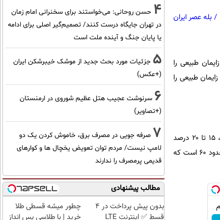
4
حسن روحانی: می‌خواستند برای سخنرانی امام زمان
/
بله عصر ایران
در تهران جایگاه درست کنند/ تصمیم‌گیر اصلی برای ادامه
یا پایان جنگ و آینده ملت است
5
جزئیات مورد بحث جدید از موشک خیبرشکن ایران
ایمان طبیعی را
(+عکس)
ایمان طبیعی را
6
سرنوشت عجیب هتل عظیم شوروی در ارمنستان
(+تصاویر)
7
صرفه جویی در مصرف برق، خاموش کردن یک دو
او با بیان اینکه برخی سزارین‌ها به علت مسائل پزشکی است، گفت: براساس اظهارات سازمان جهانی بهداشت، ۱۵ تا ۲۰ درصد
لامپ نیست/ مردم توان تعویض یخچال ها و کوارهای
زایمان‌ها می‌تواند به صورت سزارین و ۸۰ تا ۸۵ درصد طبیعی باشد. آمار و ارقام بیانگر ان است سزارین کشور حدود ۶۰ است که
قدیمی پرمصرف را ندارند
مطالب پیشنهادی
بدون پیش پرداخت در 4
چطور میشه قسطی طلا
قسط ✅ اینترنت LTE
خرید | با طلاسی پس انداز