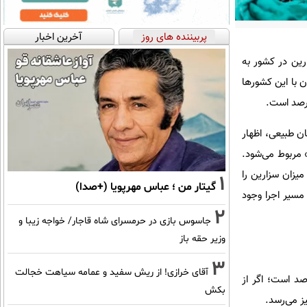
پربیننده های روز
آخرین اخبار
رین در کشور به
ن سزارین ایران با این کشورها
ان طبیعی، اظهار
 مربوط می‌شود.
یزان سزارین را
1
گیتار من ؛ عباس مهرپویا (+صدا)
مسیر اجرا وجود
2
جاسوس بازی در حرمسرای شاه قاجار/ خواجه زیبا و
وزیر حقه باز
3
آقای خرازی! از ریش سفید و عمامه سیاهت خجالت
ن درباره جزئیات میزان سزارین در ایران توضیح داد: میزان سزارین در کل کشور ۵۸ درصد است؛ اگر از
بکش