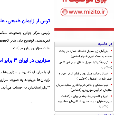
ترس از زایمان طبیعی، عل
رئیس مرکز جوانی جمعیت، سلامت خ
نمی‌دهند، توضیح داد: بنابر تخصص
در حاشیه
علت سزارین بیان‌ می‌کنند.
بازیگران زن سریال «بامداد خمار» در پشت
صحنه به سبک دوران قاجار (عکس)
سزارین در ایران ۳ برابر استاندارد WHO
تیپ رنگی تارا سریال شغال در جشن نفس
(+عکس)
استایل جالب مدل روس فیلم ایرانی جزیره
جیمز باند در اصفهان (+عکس)
تیپ مشکی و خاص فریبا نادری ستاره سریال
۳برابر استاندارد به حساب می‌آید. البته تعداد کشورهای محدودی توانسته‌اند به رقم استاندارد سزارین دست‌یابند.
ستایش در آیین مهرورزی (+عکس)
دریغ و افسوس هنرمندان برای درگذشت
مریم همتیان ؛ از حامد بهداد تا پیمان معادی و
... (عکس)