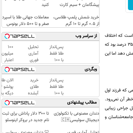
پیشگامان + سیم کارت
کنید
رایگان
خرید شمش پلمپ طلاسی،
معاملات جهانی طلا با اسپرد
از ۰.۵ گرم تا ۱۰ گرم
صفر و تا ۵۰۰ دلار بونوس
شکی شهید بهشتی تصریح کرد: میزان سزارین در اغلب کشورها ۳۰ درصد است که اختلاف
از سراسر وب
فاحشی میان سزارین ایران با این کشورها وجود دارد. طی دو تا سه دهه گذشته، میزان سزارین کشور حدود ۳۰ تا ۳۵ درصد بود که
پس‌انداز
تحلیل
100
طلا فقط
آماری
میلیون
زان سزارین را ۵ درصد در هر سال کاهش دهد اما این
با ۱۰۰
فوری
اعتبار
هزارتومان
معادلات
خرید
وبگردی
(امن و
ساختاری
طلای
راحت)
تفسیری
آب
پس‌انداز
خرید
الان طلا
با
شده
طلا فقط
طلای
ی که فرزند اول
آموزش
بگیر
با ۱۰۰
آبشده
دیگه بده
طر آن نمی‌رود.
کامل
هزارتومان
حتی با
سرمایه‌گ
مطالب پیشنهادی
حتی یک
(امن و
۱۰۰هزارتومان
طلا با ا
مل جراحی زیبایی
روزه !!
راحت)
بی‌بهره
دندان مصنوعی با تکنولوژی
تا ۳۰۰ دلار پاداش برای ثبت
رایی آن نیز جامعه‌شناسان و
دیجیتال سوئیسی🇨🇭
نام جدید در بروکر اینوسلو
تحلیل آماری فوری
🦷 دندان مصنوعی سوئیسی