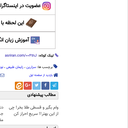
عضویت در اینستاگرام
این لحظه با
آموزش زبان ان
لینک کوتاه:
برچسب ها:
سزارین
،
زایمان طبیعی
،
نوز
بازدید از صفحه اول
مطالب پیشنهادی
وام بگیر و قسطی طلا بخر! چی
دن
از این بهتر!! سریع احراز کن
جد
مق