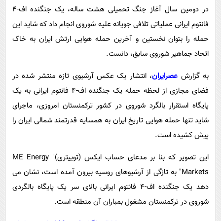
پیامک
سرگرمی
در دومین سال آغاز جنگ تحمیلی هشت ساله، یک جنگنده اف-4
روانشناسی
فناوری
فانتوم ایرانی عملیاتی تلافی جویانه علیه شوروی انجام داد که شاید این
حمله را بتوان نخستین و آخرین حمله هوایی ارتش ایران به خاک
آشپزی
گوناگون
اتحاد جماهیر شوروی سابق، دانست.
دانلود
حوادث
به گزارش
عصرایران
، انتشار یک عکس آرشیوی تازه منتشر شده در
محیط زیست
فضای مجازی از لحظه حمله یک جنگنده اف-4 فانتوم ایرانی به یک
سلامت
پایگاه استقرار بالگرد شوروی در کشور ترکمنستان امروزی، ماجرای
فرهنگی
شاید تنها حمله هوایی تاریخ ایران به همسایه قدرتمند شمالی ایران را
بین الملل
پیش کشیده است.
اجتماعی
این تصویر که بنا بر مدعای حساب ایکس (توییتری)" ME Energy
حیات وحش
Markets" به تازگی از آرشیوهای روسیه بیرون آمده است، نشان می
دهد یک جنگنده اف-4 فانتوم ایرانی بالای سر یک پایگاه بالگردی
سیاست خارجی
شوروی در ترکمنستان مشغول بمباران آن منطقه است.