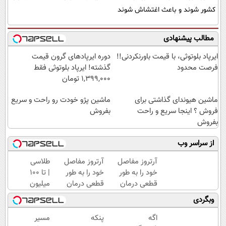
کشور شوند و باعث اغتشاش شوند
مطالب پیشنهادی
ایرپاد بلوتوثی، با قیمت باورنکردنی!!
دوره ایرپاد‌های گرون قیمت
فرصت محدود
گذشته! ایرپاد بلوتوثی فقط
1,399,000 تومان
ماشین هیوندای گذاشتی برای
ماشین پژو خودت رو راحت و سریع
فروش ؟ اینجا سریع و راحت
بفروش
بفروش
از سراسر وب
آرتروز مفاصل
آرتروز مفاصل
طلاسی
خود را به طور
خود را به طور
| تا 100
قطعی درمان
قطعی درمان
میلیون
کنید!
کنید!
وام
وبگردی
◂پرسش‌نامه▸
◗پرسش‌نامه◖
آنی
خرید
اگه
پنکه
مسیر