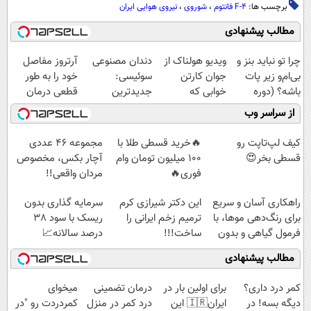
برچسب ها:
F-4 فانتوم
،
شوروی
،
نیروی هوایی ایران
مطالب پیشنهادی
چرا تو نباید بنز و
ویدیو هولناک از
دندان مصنوعی
آرتروز مفاصل
بی‌ام‌و زیر پات
جوان کارتن
سوئیسی:
خود را به طور
باشه؟ (دوره
خوابی که
جدیدترین
قطعی درمان
رایگان درآمد
میلیاردر شد.
فناوری اروپا،
کنید!
از سراسر وب
میلیاردی)
آموزش رایگان
سبک و مقاوم |
◗پرسش‌نامه◖
پرداخت قسطی
کیف لپ‌تاپت رو
🔥خرید قسطی طلا با
مجموعه ۴۶ عددی
قسطی بخر😍
100 میلیون تومان وام
آچار بکس، مخصوص
فوری🔥
مردان واقعی!!
(مشاهده قیمت
راهکاری آسان و سریع
این دکتر شیرازی کرم
سرمایه گذاری بدون
فوق‌العاده)
برای رنگ‌دهی موها، با
ترمیم زخم ایرانی را
ریسک با سود 38
فرمول گیاهی و بدون
ساخت!!!
درصد سالانه📈
آمونیاک
مطالب پیشنهادی
کمر درد داری؟
برای اولین بار در
درمان تضمینی
میخوای
دیگه بسه! در
ایران🇮🇷 این
درد کمر در منزل
کمردردت رو "در