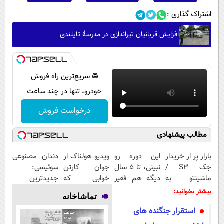
اشتراک گذاری :
افزایش قربانیان تیراندازی در مدرسۀ تایلندی
🚘 سریع‌ترین راه فروش
خودرو، تنها در چند ساعت
درخواست فروش
مطالب پیشنهادی
بازار پر از خریدار
این دوره رو
ویدیو هولناک از
دندان مصنوعی
جک S3 /
نبینی، تا 5 سال
جوان کارتن
سوئیسی:
ماشینتو به
دیگه هم فقیر
خوابی که
جدیدترین
راحتی بفروش
می‌مونی! همین
میلیاردر شد.
فناوری اروپا،
بیشتر بخوانید:
تماشاخانه
الان ثبت نام
آموزش رایگان
سبک و مقاوم |
استقرار جنگنده های
کن
پرداخت قسطی