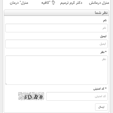
منزل درمانش
دکتر کرم ترمیم
👌 "کافیه
منزل" درمان
کن
کننده 23 روزه
پرسش‌نامه رو پر
کنی؟ (◂فیلم +
نظر شما
(◀پرسش‌نامه)
ساخت!
کنی"
◂پرسش‌نامه)
نام
ایمیل
* نظر
* کد امنیتی