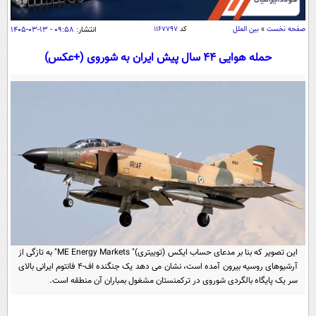
سیاسی
اقتصاد
صفحه نخست
»
بین الملل
کد
۱۱۶۷۷۹۷
انتشار:
۰۹:۵۸ - ۱۳-۰۳-۱۴۰۵
جامعه
اقتصادی
حمله هوایی 44 سال پیش ایران به شوروی (+عکس)
ورزشی
اجتماعی
خودرو
بین الملل
حوادث
فرهنگ و هنر
سیاست خارجی
سلامت
علم و دانش
یک برش دانایی
قرآن
فناوری و It
محیط زیست
گوناگون
علمی
سفر و تفریح
فیلم
سرگرمی
اخبار کریپتو
عصر ایران 2
اقتصاد
باشگاه مغز
این تصویر که بنا بر مدعای حساب ایکس (توییتری)" ME Energy Markets" به تازگی از
آرشیوهای روسیه بیرون آمده است، نشان می دهد یک جنگنده اف-4 فانتوم ایرانی بالای
آموزش زبان
خواندنی ها و دیدنی ها
ورزش
مجله تصویری سلاح
سر یک پایگاه بالگردی شوروی در ترکمنستان مشغول بمباران آن منطقه است.
داستان کوتاه
سیاست