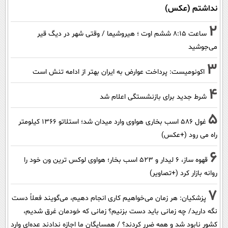
نداشتم (عکس)
2
ساعت ۸:۱۵ ششم اوت ؛ هیروشیما / وقتی شهر در دیگ قیر
می‌جوشید
3
اکونومیست: پرداخت عوارض به ایران بهتر از ادامه تنش است
4
شرط جدید برای بازنشستگی اعلام شد
5
غول 586 اسب بخاری هواوی وارد میدان شد؛ استلاتو 1366 کیلومتر
راه می رود (+عکس)
6
قهوه ساز، 6 لیدار و 523 اسب بخار؛ هواوی لوکس ترین ون خود را
روانه بازار کرد (+تصاویر)
7
پزشکیان: هر زمان می‌خواهیم کاری انجام دهیم، می‌گویند فعلاً دست
نگه دارید/ چه زمانی باید دست بزنیم؟ زمانی که خودمان غرق شدیم،
کشور نابود شد و همه ضرر کردند؟ / همسایگان ما اجازه ندادند عده‌ای وارد