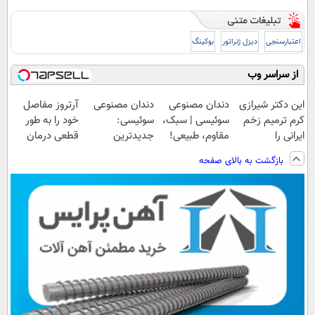
اعتبارسنجی
دیزل ژنراتور
بوکینگ
از سراسر وب
این دکتر شیرازی
دندان مصنوعی
دندان مصنوعی
آرتروز مفاصل
کرم ترمیم زخم
سوئیسی | سبک،
سوئیسی:
خود را به طور
ایرانی را
مقاوم، طبیعی!
جدیدترین
قطعی درمان
ساخت!!!
ویزیت
فناوری اروپا،
کنید!
بازگشت به بالای صفحه
رایگان+پرداخت
سبک و مقاوم |
◗پرسش‌نامه◖
اقساطی😍
پرداخت قسطی