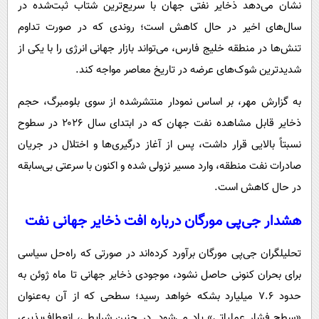
نشان می‌دهد ذخایر نفتی جهان با سریع‌ترین شتاب ثبت‌شده در
پیامک
سرگرمی
سال‌های اخیر در حال کاهش است؛ روندی که در صورت تداوم
روانشناسی
فناوری
تنش‌ها در منطقه خلیج فارس، می‌تواند بازار جهانی انرژی را با یکی از
آشپزی
گوناگون
شدیدترین شوک‌های عرضه در تاریخ معاصر مواجه کند.
دانلود
حوادث
به گزارش مهر، بر اساس نمودار منتشرشده از سوی بلومبرگ، حجم
محیط زیست
ذخایر قابل مشاهده نفت جهان که در ابتدای سال ۲۰۲۶ در سطوح
سلامت
نسبتاً بالایی قرار داشت، پس از آغاز درگیری‌ها و اختلال در جریان
صادرات نفت منطقه، وارد مسیر نزولی شده و اکنون با سرعتی بی‌سابقه
فرهنگی
در حال کاهش است.
بین الملل
هشدار جی‌پی مورگان درباره افت ذخایر جهانی نفت
اجتماعی
حیات وحش
تحلیلگران جی‌پی مورگان برآورد کرده‌اند در صورتی که راه‌حل سیاسی
سیاست خارجی
برای بحران کنونی حاصل نشود، موجودی ذخایر جهانی تا ماه ژوئن به
حدود ۷.۶ میلیارد بشکه خواهد رسید؛ سطحی که از آن به‌عنوان
«سطح فشار عملیاتی» یاد می‌شود. در چنین شرایطی، انعطاف‌پذیری