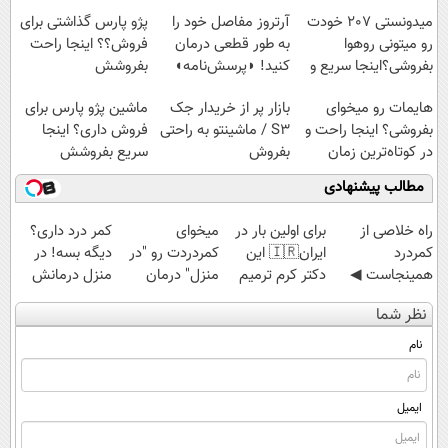
میدونستی 207 خودت
آرتروز مفاصل خود را
پژو پارس گذاشتی برای
رو میتونی روهوا
به طور قطعی درمان
فروش؟؟ اینجا راحت
بفروشی؟اینجا سریع و
کنید! ◗پرسش‌نامه◖
بفروشش
راحت بفروش
هایمات رو میخوای
بازار پر از خریدار جک
ماشین پژو پارس برای
بفروشی؟ اینجا راحت و
S3 / ماشینتو به راحتی
فروش داری؟ اینجا
در کوتاه‌ترین زمان
بفروش
سریع بفروشش
ممکن بفروشش
مطالب پیشنهادی
‌راه خلاصی از
برای اولین بار در
میخوای
کمر درد داری؟
کمردرد
ایران🇮🇷 این
کمردردت رو "در
دیگه بسه! در
همینجاست ◀
دکتر کرم ترمیم
منزل" درمان
منزل درمانش
فقط کافیه فرم
کننده 23 روزه
کنی؟ (◂فیلم +
کن
نظر شما
رو پر کنی!
ساخت!
◂پرسش‌نامه)
(◀پرسش‌نامه)
نام
ایمیل