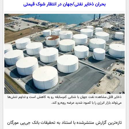
سیاسی
بحران ذخایر نفتی/جهان در انتظار شوک قیمتی
اقتصاد
جامعه
اقتصادی
ورزشی
اجتماعی
خودرو
بین الملل
حوادث
فرهنگ و هنر
سیاست خارجی
سلامت
علم و دانش
یک برش دانایی
قرآن
فناوری و It
محیط زیست
گوناگون
علمی
سفر و تفریح
فیلم
سرگرمی
اخبار کریپتو
ذخایر قابل مشاهده نفت جهان با شتابی کم‌سابقه رو به کاهش است و تداوم تنش‌ها
عصر ایران 2
اقتصاد
باشگاه مغز
می‌تواند بازار انرژی را با کمبود شدید عرضه روبه‌رو کند.
آموزش زبان
خواندنی ها و دیدنی ها
ورزش
مجله تصویری سلاح
داستان کوتاه
سیاست
تازه‌ترین گزارش منتشرشده با استناد به تحقیقات بانک جی‌پی مورگان