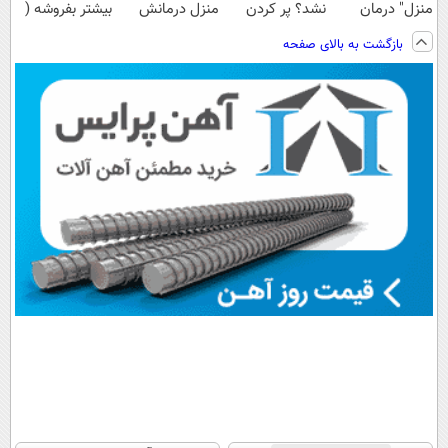
منزل" درمان
نشد؟ پر کردن
منزل درمانش
بیشتر بفروشه (
کنی؟ (◂فیلم +
پرسشنامه و
کن
همین الان ثبت
بازگشت به بالای صفحه
◂پرسش‌نامه)
دریافت راه حل
(◀پرسش‌نامه)
نام کن )