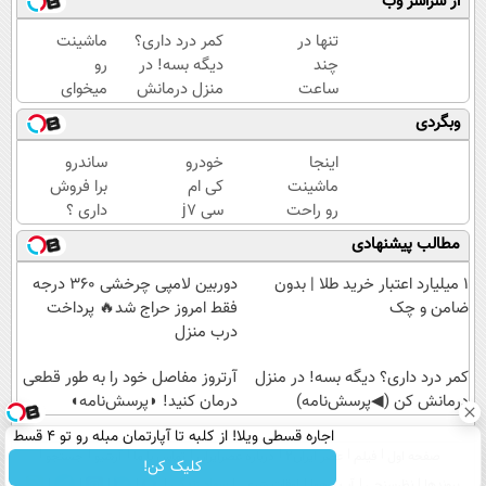
از سراسر وب
تنها در
کمر درد داری؟
ماشینت
چند
دیگه بسه! در
رو
ساعت
منزل درمانش
میخوای
و با
کن
بفروشی؟
وبگردی
یکبار
(◀پرسش‌نامه)
اینجا یک
مراجعه
روزه
اینجا
خودرو
ساندرو
به
برات
ماشینت
کی ام
برا فروش
خودرو45
میفروشه
رو راحت
سی j7
داری ؟
بفروش (
خودتو
ما
مطالب پیشنهادی
ثبت
راحت و
خریداریم
درخواست
سریع
، راحت
۱ میلیارد اعتبار خرید طلا | بدون
دوربین لامپی چرخشی 360 درجه
فروش)
بفروشش
بفروشش
ضامن و چک
فقط امروز حراج شد🔥 پرداخت
درب منزل
کمر درد داری؟ دیگه بسه! در منزل
آرتروز مفاصل خود را به طور قطعی
درمانش کن (◀پرسش‌نامه)
درمان کنید! ◗پرسش‌نامه◖
اجاره‌ قسطی ویلا! از کلبه تا آپارتمان مبله رو تو 4 قسط
صفحه اول
فیلم
عصر ایران۲
درباره عصرایران
تماس با ما
آرشیو
جستجو
اجاره کن.
کلیک کن!
پیوندها
نظرسنجی
آب و هوا
اوقات شرعی
سواد زندگی