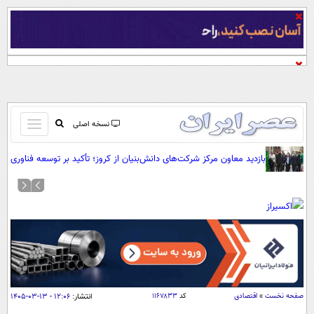
باز
نسخه اصلی
و
صفحه اول
بازدید معاون مرکز شرکت‌های دانش‌بنیان از کروز؛ تأکید بر توسعه فناوری
بسته
و صادرات
تماس با ما
کردن
آرشیو
منو
جستجو
نظرسنجی
آب و هوا
اوقات شرعی
پیوند ها
صفحه نخست
»
اقتصادی
کد
۱۱۶۷۸۳۳
انتشار:
۱۲:۰۶ - ۱۳-۰۳-۱۴۰۵
سواد زندگی