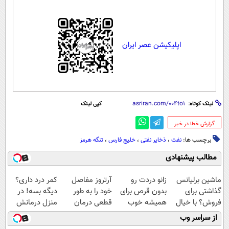
اپلیکیشن عصر ایران
لینک کوتاه:
کپی لینک
‌گزارش خطا در خبر
برچسب ها:
نفت
،
ذخایر نفتی
،
خلیج فارس
،
تنگه هرمز
مطالب پیشنهادی
ماشین برلیانس
زانو دردت رو
آرتروز مفاصل
کمر درد داری؟
گذاشتی برای
بدون قرص برای
خود را به طور
دیگه بسه! در
فروش؟ با خیال
همیشه خوب
قطعی درمان
منزل درمانش
راحت بفروش
کن! (قدم اول،
کنید!
کن
از سراسر وب
پرسش‌نامه)
◗پرسش‌نامه◖
(◀پرسش‌نامه)