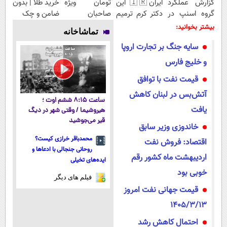
گزارش عملکرد
ایران🇮🇷 این
تومان ویژه
خرید طلا | بدون
گروه اسنپ در
دکتر کرم ترمیم
صاحبان
ضامن و چک
۱۴۰۴
کننده 23 روزه
فروشگاه‌های
بیشتر بخوانید:
تماشاخانه
ساخت!
آنلاین و
سایه جنگ بر تجارت اروپا
حضوری
و خلیج فارس
قیمت نفت با توافق
آتش‌بس در لبنان کاهش
ساعت ۸:۱۵ ششم اوت ؛
یافت
هیروشیما / وقتی شهر در دیگ
قیر می‌جوشید
خاندوزی وزیر سابق
محمدباقر خرازی کیست؟
اقتصاد: فروش نفت
روحانی جنجالی با ادعاها و
اردیبهشت ماه کشور رقم
ایده‌های تخیلی
خوبی بود
فیلم های دیگر
قیمت جهانی نفت امروز
1405/3/13
احتمال کاهش رشد