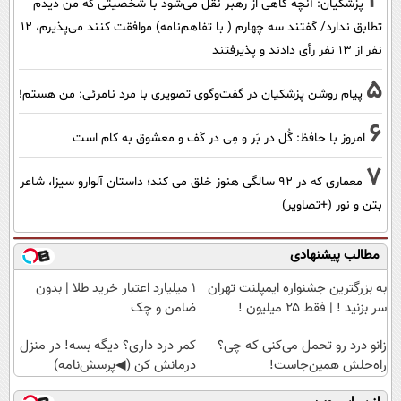
4
پزشکیان‌: آنچه گاهی از رهبر نقل می‌شود با شخصیتی که من دیدم
تطابق ندارد/ گفتند سه چهارم ( با تفاهم‌نامه) موافقت کنند می‌پذیرم، 12
نفر از 13 نفر رأی دادند و پذیرفتند
5
پیام روشن پزشکیان در گفت‌و‌گوی تصویری با مرد نامرئی: من هستم!
6
امروز با حافظ: گُل در بَر و مِی در کَف و معشوق به کام است
7
معماری که در 92 سالگی هنوز خلق می کند؛ داستان آلوارو سیزا، شاعر
بتن و نور (+تصاویر)
مطالب پیشنهادی
به بزرگترین جشنواره ایمپلنت تهران
۱ میلیارد اعتبار خرید طلا | بدون
سر بزنید ! | فقط ۲۵ میلیون !
ضامن و چک
زانو درد رو تحمل می‌کنی که چی؟
کمر درد داری؟ دیگه بسه! در منزل
راه‌حلش همین‌جاست!
درمانش کن (◀پرسش‌نامه)