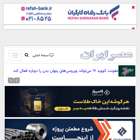
باز
نسخه اصلی
و
صفحه اول
عفونت کووید ۱۹ می‌تواند ویروس‌های پنهان بدن را دوباره فعال کند
بسته
تماس با ما
کردن
آرشیو
منو
جستجو
نظرسنجی
آب و هوا
اوقات شرعی
پیوند ها
سواد زندگی