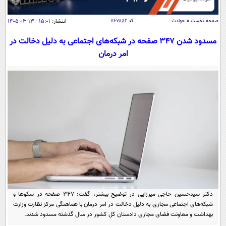
سیاسی
اقتصاد
صفحه نخست
»
حوادث
کد
۱۱۶۷۸۸۲
انتشار:
۱۵:۰۱ - ۱۳-۰۳-۱۴۰۵
جامعه
اقتصادی
مسدود شدن ۳۴۷ صفحه در شبکه‌های اجتماعی به دلیل دخالت در
امر درمان
ورزشی
اجتماعی
خودرو
بین الملل
حوادث
فرهنگ و هنر
سیاست خارجی
سلامت
علم و دانش
یک برش دانایی
قرآن
فناوری و It
محیط زیست
گوناگون
علمی
سفر و تفریح
فیلم
سرگرمی
اخبار کریپتو
عصر ایران 2
اقتصاد
باشگاه مغز
آموزش زبان
خواندنی ها و دیدنی ها
ورزش
دکتر سیدحسین حاجی میرزایی در توضیح بیشتر، گفت: ۳۴۷ صفحه در سکوها و
مجله تصویری سلاح
شبکه‌های اجتماعی مجازی به دلیل دخالت در امر درمان با هماهنگی مرکز نظارت وزارت
داستان کوتاه
سیاست
بهداشت و معاونت فضای مجازی دادستان کل کشور در سال گذشته مسدود شدند.