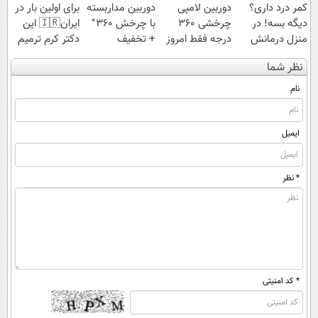
کمر درد داری؟
دوربین لامپی
دوربین مداربسته
برای اولین بار در
دیگه بسه! در
چرخشی 360
با چرخش 360°
ایران🇮🇷 این
منزل درمانش
درجه فقط امروز
+ تخفیف
دکتر کرم ترمیم
کن
حراج شد🔥
(ضمانت تعویض
کننده 23 روزه
نظر شما
(◀پرسش‌نامه)
پرداخت درب
+ پرداخت درب
ساخت!
منزل
منزل)
نام
ایمیل
* نظر
* کد امنیتی