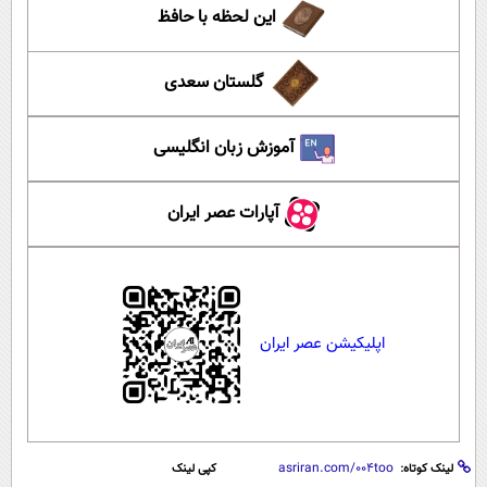
این لحظه با حافظ
گلستان سعدی
آموزش زبان انگلیسی
آپارات عصر ایران
اپلیکیشن عصر ایران
لینک کوتاه:
کپی لینک