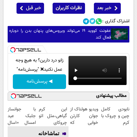
خبر بعد
نظرات کاربران
خبر قبل
اشتراک گذاری :
عفونت کووید ۱۹ می‌تواند ویروس‌های پنهان بدن را دوباره
فعال کند
زانو درد دارین؟ به هیچ وجه
عمل نکنید❌ "پرسش‌نامه"
◀ پرسش‌نامه
مطالب پیشنهادی
نابودی کامل
ویدیو هولناک از
این کرم
با جوانساز
چین و چروک با
جوان کارتن
گیاهی،مثل اتو
جلبک عید
کرم
خوابی که
چروکای
امسال ۱۰سال
آلمانی۴۰٪تخفیف
میلیاردر شد.
پوستتوصاف
جوون تری
تماشاخانه
آموزش رایگان
میکنه!50%تخفیف