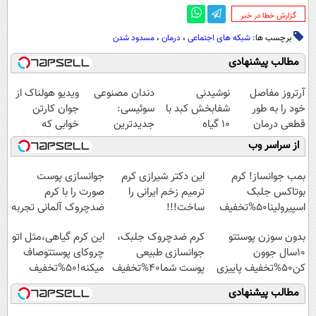
‌گزارش خطا در خبر
برچسب ها:
شبکه های اجتماعی
،
درمان
،
مسدود شدن
مطالب پیشنهادی
آرتروز مفاصل
نوشیدنی
دندان مصنوعی
ویدیو هولناک از
خود را به طور
شفابخش کبد با
سوئیسی:
جوان کارتن
قطعی درمان
10 گیاه
جدیدترین
خوابی که
کنید!
موثر(تخفیف تا
فناوری اروپا،
میلیاردر شد.
از سراسر وب
◗پرسش‌نامه◖
امشب)
سبک و مقاوم |
آموزش رایگان
پرداخت قسطی
بمب جوانساز! کرم
این دکتر شیرازی کرم
جوانسازی پوست
بوتاکس جلبک
ترمیم زخم ایرانی را
صورت را با کرم
اسپیرولینا50%تخفیف
ساخت!!!
ضدچروک آلمانی تجربه
کنید!
بدون سوزن پوستتو
کرم ضدچروک جلبک،
این کرم گیاهی،مثل اتو
10سال جوون
جوانسازی طبیعی
چروکای پوستتوصاف
کن50%تخفیف پاییزی
پوست شما40%تخفیف
میکنه!50%تخفیف
مطالب پیشنهادی