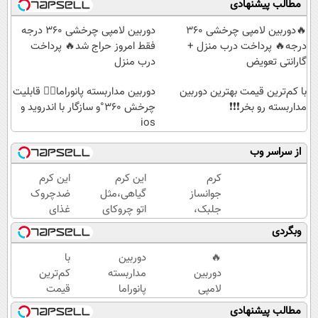
مطالب پیشنهادی
🔥دوربین لامپی چرخشی 360
دوربین لامپی چرخشی 360 درجه
درجه🔥 پرداخت درب منزل +
فقط امروز حراج شد🔥 پرداخت
گارانتی تعویض
درب منزل
با کم‌ترین قیمت بهترین دوربین
دوربین مداربسته پانوراما👈🏻 قابلیت
مداربسته رو بخر❗❗❗
چرخش 360°و سازگار با اندروید و
ios
از سراسر وب
کرم
این کرم
این کرم
جوانساز
گیاهی،مثل
ضدچروک
جلبک،
اتو چروکای
غذای
هدیه
پوستتوصاف
پوستت
وبگردی
طبیعت به
میکنه!50%تخفیف
رو تامین
شما(خرید
میکنه
🔥
دوربین
با
با تخفیف
(خرید با
دوربین
مداربسته
کم‌ترین
ویژه)
40%تخفیف)
لامپی
پانوراما
قیمت
چرخشی
👈🏻
بهترین
مطالب پیشنهادی