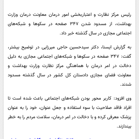
پیامک
سرگرمی
روانشناسی
رئیس مرکز نظارت و اعتباربخشی امور درمان معاونت درمان وزارت
فناوری
بهداشت، از مسدود شدن ۳۴۷ صفحه در سکوها و شبکه‌های
آشپزی
گوناگون
اجتماعی مجازی در سال گذشته خبر داد.
دانلود
حوادث
به گزارش ایسنا، دکتر سیدحسین حاجی میرزایی در توضیح بیشتر،
محیط زیست
گفت: ۳۴۷ صفحه در سکوها و شبکه‌های اجتماعی مجازی به دلیل
سلامت
دخالت در امر درمان با هماهنگی مرکز نظارت وزارت بهداشت و
فرهنگی
معاونت فضای مجازی دادستان کل کشور در سال گذشته مسدود
بین الملل
شدند.
اجتماعی
وی افزود: کاربر محور بودن شبکه‌های اجتماعی باعث شده است تا
حیات وحش
افراد فاقد صلاحیت با سوء استفاده و جعل عنوان، خود را به عنوان
پزشک معرفی کرده و با دخالت در امر درمان، سلامت مردم را به خطر
سیاست خارجی
بیندازند.