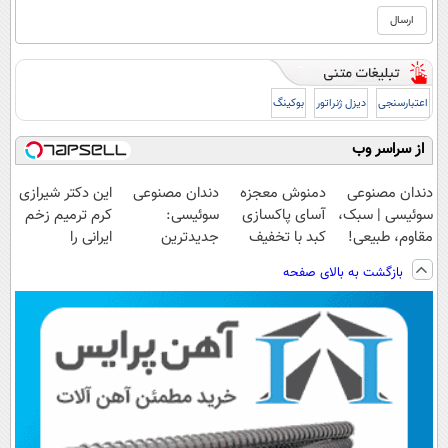
اعتبارسنجی
دیزل ژنراتور
بوکینگ
از سراسر وب
دندان مصنوعی
دمنوش معجزه
دندان مصنوعی
این دکتر شیرازی
سوئیسی | سبک،
آسای پاکسازی
سوئیسی:
کرم ترمیم زخم
مقاوم، طبیعی!
کبد با تخفیف
جدیدترین
ایرانی را
ویزیت
ویژه
فناوری اروپا،
ساخت!!!
بازگشت به بالای صفحه
رایگان+پرداخت
سبک و مقاوم |
اقساطی😍
پرداخت قسطی