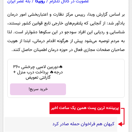
عضویت در کانال تلگرام
/
روبیکا
/
بله عصر ایران
بر اساس گزارش وبدا، رییس مرکز نظارت و اعتباربخشی امور درمان
یادآور شد: از آنجایی که پلتفرم‌های خارجی تابع قوانین کشور نیستند،
شناسایی و ردیابی این افراد سودجو در این سکوها دشوارتر است. لذا
به مردم توصیه می‌شود پیش از هرگونه اقدام درمانی، ابتدا از هویت
صاحبان صفحات مجازی فعال در حوزه درمان اطمینان حاصل کنند.
🔥دوربین لامپی چرخشی 360
درجه🔥 پرداخت درب منزل +
گارانتی تعویض
خرید سریع!
پربیننده ترین پست همین یک ساعت اخیر
کیهان هم فراخوان حمله صادر کرد