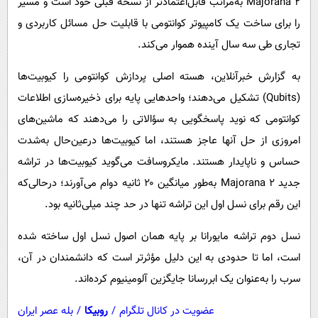
Majorana 2 به‌مراتب قابل‌اعتمادتر از نسخه قبلی خود است و مسیر
پیامک
سرگرمی
را برای ساخت یک کامپیوتر کوانتومی با قابلیت حل مسائل کاربردی و
روانشناسی
فناوری
تجاری طی سه سال آینده هموار می‌کند.
آشپزی
گوناگون
به گزارش خبرآنلاین، هسته اصلی پردازش کوانتومی را کیوبیت‌ها
دانلود
حوادث
(Qubits) تشکیل می‌دهند؛ واحدهایی پایه برای ذخیره‌سازی اطلاعات
محیط زیست
کوانتومی که نوید پاسخگویی به سؤالاتی را می‌دهند که ماشین‌های
سلامت
امروزی از حل آنها عاجز هستند، اما کیوبیت‌ها درعین‌حال به‌شدت
حساس و ناپایدار هستند. مایکروسافت می‌گوید کیوبیت‌ها در تراشه
فرهنگی
جدید Majorana 2 به‌طور میانگین ۲۰ ثانیه دوام می‌آورند؛ درحالی‌که
بین الملل
این رقم برای نسل اول این تراشه تنها در حد چند میلی‌ثانیه بود.
اجتماعی
نسل دوم تراشه مایورانا بر پایه همان اصول نسل اول ساخته شده
حیات وحش
است، اما تا حدودی به این دلیل مؤثرتر است که دانشمندان در آن،
سیاست خارجی
سرب را به‌عنوان یک ابررسانا جایگزین آلومینیوم کرده‌اند.
عضویت در کانال تلگرام
/
روبیکا
/
بله عصر ایران