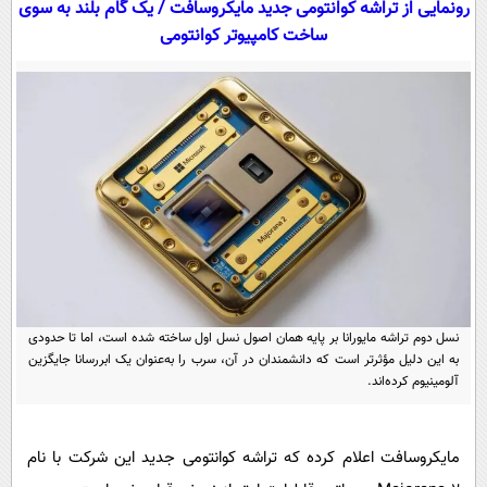
رونمایی از تراشه کوانتومی جدید مایکروسافت / یک گام بلند به سوی
سیاسی
ساخت کامپیوتر کوانتومی
اقتصاد
جامعه
اقتصادی
ورزشی
اجتماعی
خودرو
بین الملل
حوادث
فرهنگ و هنر
سیاست خارجی
سلامت
علم و دانش
یک برش دانایی
قرآن
فناوری و It
محیط زیست
گوناگون
علمی
سفر و تفریح
نسل دوم تراشه مایورانا بر پایه همان اصول نسل اول ساخته شده است، اما تا حدودی
فیلم
سرگرمی
اخبار کریپتو
به این دلیل مؤثرتر است که دانشمندان در آن، سرب را به‌عنوان یک ابررسانا جایگزین
عصر ایران 2
اقتصاد
باشگاه مغز
آلومینیوم کرده‌اند.
آموزش زبان
خواندنی ها و دیدنی ها
ورزش
مجله تصویری سلاح
داستان کوتاه
مایکروسافت اعلام کرده که تراشه کوانتومی جدید این شرکت با نام
سیاست