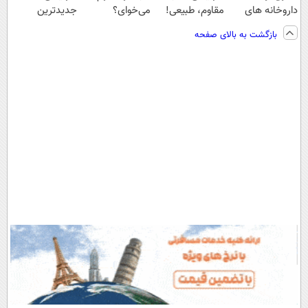
داروخانه های
مقاوم، طبیعی!
می‌خوای؟
جدیدترین
اطرافت، ارسال
ویزیت
پرداخت اقساطی
فناوری اروپا،
بازگشت به بالای صفحه
فوری همراه با
رایگان+پرداخت
هم داریم!😍 |
سبک و مقاوم |
پک یخ!
اقساطی😍
📍تهران
پرداخت قسطی