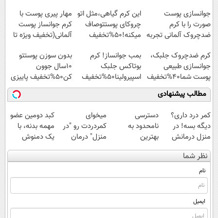
جوانسازی پوست
این کرم گیاهی،مثل اتو
مهار پیری پوست با
صورت را با کرم
چروکای پوستتوصاف
کرم جوانساز پوست
ضدچروک آلمانی تجربه
میکنه!50%تخفیف
آلمانی(تخفیف ویژه تا
کنید!
امشب)
کرم ضدچروک جلبک،
بمب جوانساز! کرم
بدون سوزن پوستتو
جوانسازی طبیعی
بوتاکس جلبک
10سال جوون
پوست شما40%تخفیف
اسپیرولینا50%تخفیف
کن50%تخفیف پاییزی
مطالب پیشنهادی
کمر درد داری؟
دسترسی
میخوای
کبد دومین عضو
دیگه بسه! در
نامحدود به
کمردردت رو "در
مهمه بدنه، با
منزل درمانش
بهترین
منزل" درمان
یک دمنوش
کن
آموزش‌ها تا روز
کنی؟ (◂فیلم +
گیاهی مراقبش
نظر شما
(◀پرسش‌نامه)
کنکور
◂پرسش‌نامه)
باش
نام
ایمیل