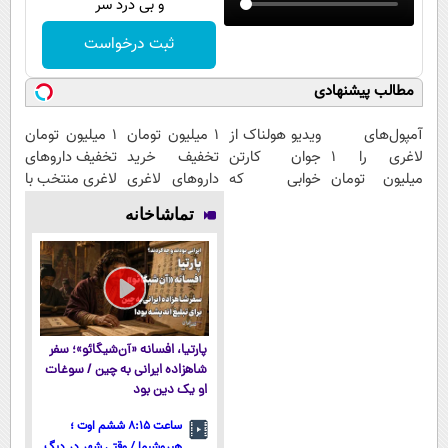
و بی درد سر
ثبت درخواست
مطالب پیشنهادی
آمپول‌های
ویدیو هولناک از
1 میلیون تومان
۱ میلیون تومان
لاغری را ۱
جوان کارتن
تخفیف خرید
تخفیف داروهای
میلیون تومان
خوابی که
داروهای لاغری
لاغری منتخب با
ارزان‌تر از
میلیاردر شد.
با ارسال از
ارسال از
تماشاخانه
همه‌جا بخر!
آموزش رایگان
داروخانه و پک
داروخانه
یخ!
نزدیکت
پارتیا، افسانه «آن‌شیگائو»؛ سفر
شاهزاده ایرانی به چین / سوغات
او یک دین بود
ساعت ۸:۱۵ ششم اوت ؛
هیروشیما / وقتی شهر در دیگ