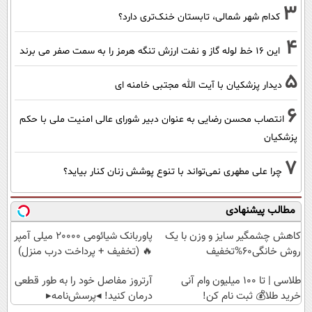
3
کدام شهر شمالی، تابستان خنک‌تری دارد؟
4
این 16 خط لوله گاز و نفت ارزش تنگه هرمز را به سمت صفر می برند
5
دیدار پزشکیان با آیت الله مجتبی خامنه ای
6
انتصاب محسن رضایی به عنوان دبیر شورای عالی امنیت ملی با حکم
پزشکیان
7
چرا علی مطهری نمی‌تواند با تنوع پوشش زنان کنار بیاید؟
مطالب پیشنهادی
کاهش چشمگیر سایز و وزن با یک
پاوربانک شیائومی 2۰۰۰۰ میلی آمپر
روش خانگی60%تخفیف
🔥 (تخفیف + پرداخت درب منزل)
طلاسی | تا 100 میلیون وام آنی
آرتروز مفاصل خود را به طور قطعی
خرید طلا💰 ثبت نام کن!
درمان کنید! ◂پرسش‌نامه▸