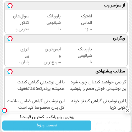
از سراسر وب
اشترک
پاوربانک
سوال‌های
الماس
شیائومی
کنکور
ماز:
با
تجربی و
کامل‌ترین
قابلیت
ریاضی در
وبگردی
خدمات
فست
پکیج ماز
آموزشی
شارژ در
پاوربانک
ایمن‌ترین
انرژی
برای
زمان
شیائومی
و
بی
کنکوری‌ها
های بی
با
سریع‌ترین
پایان،
برقی⚡
تخفیف
راه برای
در هر
مطالب پیشنهادی
ویژه به
شارژ
سفر و
مدت
گوشی😍
هر
اگر نمی خواهید کبدتان چرب شود
با این نوشیدنی گیاهی کبدت
محدود
👌🏻
لحظه😍
این نوشیدنی خوش طعم را بنوشید
همیشه پرقدرته55%تخفیف
🔥
پاوربانک
با این نوشیدنی گیاهی کبدتو خونه
شیائومی
این نوشیدنی گیاهی ضامن سلامت
تکونی کن!
با
کل بدن مخصوصا کبد است
تخفیف
بهترین پاوربانک با کمترین قیمت❗
ویژه🔥
صفحه اول
فیلم
عصر ایران۲
درباره عصرایران
تماس با ما
آرشیو
جستجو
تخفیف ویژه!
پیوندها
نظرسنجی
آب و هوا
اوقات شرعی
سواد زندگی