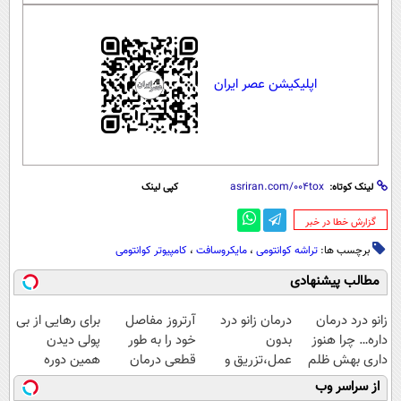
اپلیکیشن عصر ایران
لینک کوتاه:
کپی لینک
‌گزارش خطا در خبر
برچسب ها:
تراشه کوانتومی
،
مایکروسافت
،
کامپیوتر کوانتومی
مطالب پیشنهادی
زانو درد درمان
درمان زانو درد
آرتروز مفاصل
برای رهایی از بی
داره… چرا هنوز
بدون
خود را به طور
پولی دیدن
داری بهش ظلم
عمل،تزریق و
قطعی درمان
همین دوره
می‌کنی؟
دارو
کنید!
رایگان کافیه!
از سراسر وب
(◂پرسش‌نامه)
◗پرسش‌نامه◖
(شمارتو وارد کن)