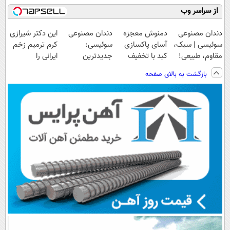
از سراسر وب
دندان مصنوعی
دمنوش معجزه
دندان مصنوعی
این دکتر شیرازی
سوئیسی | سبک،
آسای پاکسازی
سوئیسی:
کرم ترمیم زخم
مقاوم، طبیعی!
کبد با تخفیف
جدیدترین
ایرانی را
ویزیت
ویژه
فناوری اروپا،
ساخت!!!
بازگشت به بالای صفحه
رایگان+پرداخت
سبک و مقاوم |
اقساطی😍
پرداخت قسطی