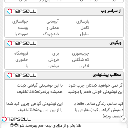
از سراسر وب
بازسازی
آبرسانی
جوانسازی
کامل
عمقی و
پوست
سلول
ضدچروک
صورت را
های
قوی
با کرم
وبگردی
مرده
گیاهی
ضدچروک
پوست،
بدون
آلمانی
چربیسوزی
برای
فروشگاه
با کرم
عوارض!!
تجربه
که شگفتی
فروش
حضوری
جوانساز
(تخفیف
کنید!
لاغری
بیشتر،
یا
جلبک(50%
تا امشب)
آسان را
همین
اینترنتی
مطالب پیشنهادی
تخفیف)
رقم زد!
حالا
داری؟
اقدام
راحت
اگر نمی خواهید کبدتان چرب شود
با این نوشیدنی گیاهی کبدت
کن (
محصول
این نوشیدنی خوش طعم را بنوشید
همیشه پرقدرته55%تخفیف
ثبت
و
کبد سالم، زندگی سالم، فقط با
نام
خدماتت
این نوشیدنی گیاهی چربی کبد شما
دمنوش گیاهی کبد(سفارش با
کن )
را از بین می برد55%تخفیف
رو
تخفیف ویژه)
بفروش
طلا بخر و از مزایای بیمه هم بهره‌مند شو!😍😍