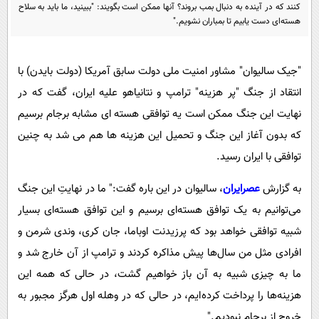
پیامک
سرگرمی
کنند که در آینده به دنبال بمب بروند؟ آنها ممکن است بگویند: "ببینید، ما باید به سلاح
هسته‌ای دست یابیم تا بمباران نشویم."
روانشناسی
فناوری
آشپزی
گوناگون
"جیک سالیوان" مشاور امنیت ملی دولت سابق آمریکا (دولت بایدن) با
دانلود
حوادث
انتقاد از جنگ "پر هزینه" ترامپ و نتانیاهو علیه ایران، گفت که در
نهایت این جنگ ممکن است یه توافقی هسته ای مشابه برجام برسیم
محیط زیست
که بدون آغاز این جنگ و تحمیل این هزینه ها هم می شد به چنین
سلامت
توافقی با ایران رسید.
فرهنگی
به گزارش
عصرایران
، سالیوان در این باره گفت:" ما در نهایتِ این جنگ
بین الملل
می‌توانیم به یک توافق هسته‌ای برسیم و این توافق هسته‌ای بسیار
اجتماعی
شبیه توافقی خواهد بود که پرزیدنت اوباما، جان کری، وندی شرمن و
حیات وحش
افرادی مثل من سال‌ها پیش مذاکره کردند و ترامپ از آن خارج شد و
سیاست خارجی
ما به چیزی شبیه به آن باز خواهیم گشت، در حالی که همه این
هزینه‌ها را پرداخت کرده‌ایم، در حالی که در وهله اول هرگز مجبور به
خروج از برجام نبودیم."