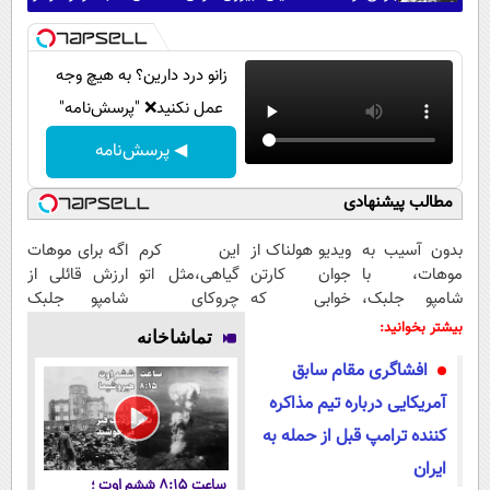
فقط یک بهانه است
زانو درد دارین؟ به هیچ وجه
عمل نکنید❌ "پرسش‌نامه"
◀ پرسش‌نامه
مطالب پیشنهادی
بدون آسیب به
ویدیو هولناک از
این کرم
اگه برای موهات
موهات، با
جوان کارتن
گیاهی،مثل اتو
ارزش قائلی از
شامپو جلبک،
خوابی که
چروکای
شامپو جلبک
جلوی ریزششون
میلیاردر شد.
پوستتوصاف
اسپیرولینا غافل
بیشتر بخوانید:
تماشاخانه
رو بگیر!
آموزش رایگان
میکنه!50%تخفیف
نشو
افشاگری مقام سابق
آمریکایی درباره تیم مذاکره
کننده ترامپ قبل از حمله به
ایران
ساعت ۸:۱۵ ششم اوت ؛