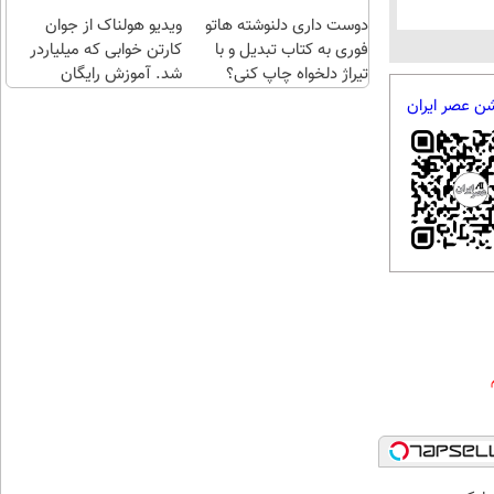
طلا با
اقساطی😍
دوست داری دلنوشته هاتو
چند
ویدیو هولناک از جوان
فوری به کتاب تبدیل و با
کلیک)
کارتن خوابی که میلیاردر
تیراژ دلخواه چاپ کنی؟
شد. آموزش رایگان
شن عصر ایران