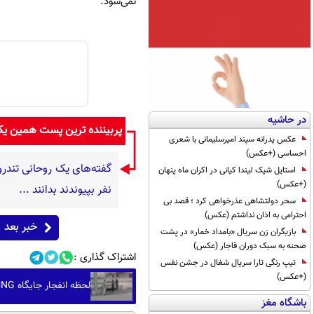
نمی‌شود.
در حاشیه
پربیننده ترین پست همین ی
عکس پدرانه سپند امیرسلیمانی با شعری
احساسی (+عکس)
استایل شیک لیندا کیانی در اکران ماه پنهان
(+عکس)
نفر بپیوندند بدانند ...
سحر دولتشاهی عذرخواهی کرد ؛ قصد بی
احترامی به اذان نداشتم (عکس)
خبر بعد
بازیگران زن سریال «بامداد خمار» در پشت
صحنه به سبک دوران قاجار (عکس)
اشتراک گذاری :
تیپ رنگی تارا سریال شغال در جشن نفس
(+عکس)
لحظه انفجار جایگاه CNG صحنه در دوربین مداربسته
باشگاه مغز