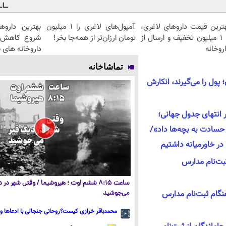
هترین قیمت داروهای لاغری،
آمپول‌های لاغری را ۱ میلیون
بهترین داروه
با ۱ میلیون تخفیف و ارسال از
تومان ارزان‌تر از همه‌جا بخر!
شروع کاهش و
روخانه‌
داروخانه های 
تماشاخانه
 پول را می‌گیرند، انکارش
ران ۲۸ سال در انتهای جدول جهانی؛
حسادت به بچه‌ها داد»/
بت‌نام مدارس
ساعت ۸:۱۵ ششم اوت ؛ هیروشیما / وقتی شهر در
گام ثبت‌نام مدارس
می‌جوشید
محمدباقر خرازی کیست؟روحانی جنجالی با ادعاها و 