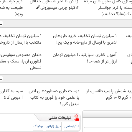
زسازی کامل سلول های مرده
از الان تا آخر تابستون حداقل
کرم جوانساز 
ست، با کرم جوانساز
12کیلو چربی میسوزونی🧨
طبیعت به شما
50% تخفیف)
ویژه)
یف |
1 میلیون تومان تخفیف خرید داروهای
۱ میلیون تومان تخفیف د
لاغری با ارسال از داروخانه و پک یخ!
منتخب با ارسال از داروخ
ای
آمپول لاغری اسپارتینا، ا میلیون تومان
دندان مصنوعی سوئیسی:
!
ارزان‌تر از همه‌جا!
فناوری اروپا، سبک و مقا
قسطی
ید شمش پلمپ طلاسی، از
دوست داری دستاوردهای ادبی
سرمایه گذاری ا
 ۱۰ گرم
یا علمی خود را فوری به کتاب
| دیجی کالا
تبدیل کنی؟
اعتبارسنجی
دیزل ژنراتور
بوکینگ