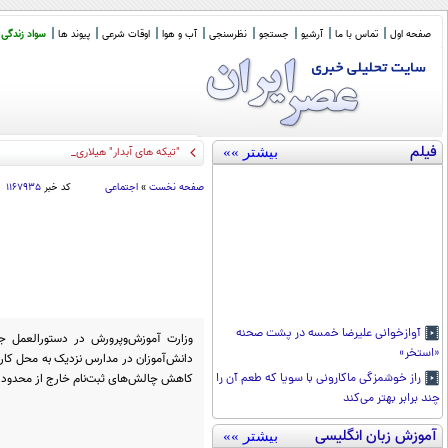
صفحه اول
تماس با ما
آرشیو
جستجو
نظرسنجی
آب و هوا
اوقات شرعی
پیوند ها
سواد زندگی
فیلم
بیشتر »»
"تیکه های آبدار" هیلاری کلینتون به ترام
_
صفحه نخست
»
اجتماعی
کد خبر
۱۱۶۷۹۳۵
آوازخوانی علیرضا خمسه در پشت صحنه
وزارت آموزش‌وپرورش در دستورالعمل جد
«استخر»
دانش‌آموزان در مدارس نزدیک به محل کار پد
کاهش چالش‌های ثبت‌نام خارج از محدوده
راز خوشمزگی ماکارونی با سویا که طعم آن را
چند برابر بهتر می‌کند
آموزش زبان انگلیسی
بیشتر »»