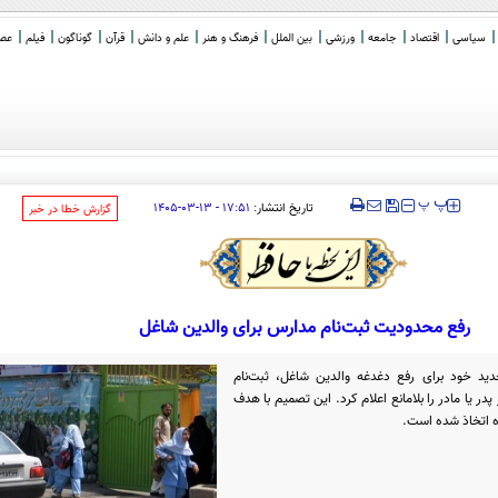
سیاسی
اقتصاد
جامعه
ورزشی
بین الملل
فرهنگ و هنر
علم و دانش
قرآن
گوناگون
فیلم
عصر 
‍‍‍ پ
پ
تاریخ انتشار:
۱۷:۵۱ - ۱۳-۰۳-۱۴۰۵
‌گزارش خطا در خبر
رفع محدودیت ثبت‌نام مدارس برای والدین شاغل
ید خود برای رفع دغدغه والدین شاغل، ثبت‌نام
ر یا مادر را بلامانع اعلام کرد. این تصمیم با هدف
 اتخاذ شده است.