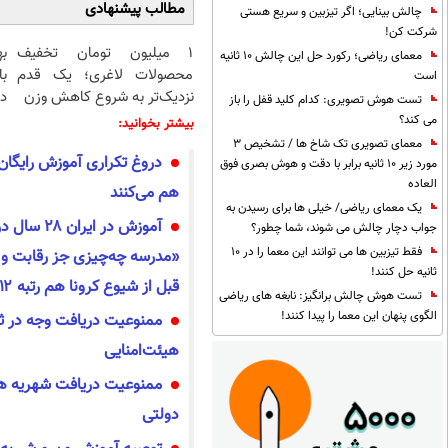
مطالب پیشنهادی
چالش بینایی؛ اگر تیزبین و سریع هستی
شرکت کن!
۱ میلیون تومان تخفیف
ب
معمای ریاضی؛ رکورد حل این چالش 10 ثانیه
محصولات لاغری؛ یک قدم
است
نزدیک‌تر به شروع کاهش وزن
دا
تست هوش تصویری: کدام کلید قفل را باز
می کند؟
بیشتر بخوانید:
معمای تصویری تک شاخ ها / تشخیص 3
دروغ تکراری آموزش رایگان؛
مورد زیر 10 ثانیه برابر با دقت و هوش بصری فوق
العاده
هم می‌کنند
یک معمای ریاضی/ خیلی ها برای رسیدن به
آموزش در ای
جواب دچار چالش می شوند، شما چطور؟
فقط تیزبین ها می توانند این معما را در 10
«مدرسه چه‌چیزی جز رقابت و 
ثانیه حل کنند!
قبل از شیوع کرونا هم رتبه ۱۲ در خاورمیانه داشتیم
تست هوش چالش برانگیز: نابغه های ریاضی
الگوی پنهان این معما را پیدا کنند!
ممنوعیت دریافت وجه در ث
هیئت‌امنایی
ممنوعیت دریافت شهریه هن
دولتی