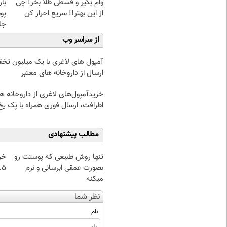
وام بگیر و قسطی طلا بخر! چی
با
از این بهتر!! سریع احراز کن
پو
جلبک(
از سراسر وب
آمپول های لاغری با یک میلیون تخف
ارسال از داروخانه های معتبر
خریدآمپول‌های لاغری از داروخانه ه
اطرافت، ارسال فوری همراه با پک یخ
مطالب پیشنهادی
تنها روش طبیعی که پوستت رو
خر
بصورت عمقی ابرسانی و نرم
۰.۵ گرم تا
میکنه
نظر شما
نام