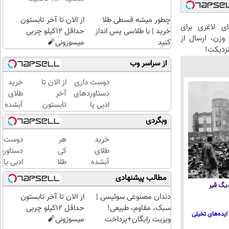
چطور میشه قسطی طلا
از الان تا آخر تابستون
ای لاغری برای
خرید | با طلاسی پس انداز
حداقل 12کیلو چربی
زن، ارسال از
کنید
میسوزونی🧨
نزدیکت!
از سراسر وب
دوست داری
از الان تا
خرید
دستاوردهای
آخر
طلای
ادبی یا
تابستون
آبشده
علمی خود را
حداقل
حتی با
وبگردی
فوری به
12کیلو
۱۰۰هزارتومان
کتاب تبدیل
چربی
خرید
هر
دوست د
کنی؟
میسوزونی
طلای
کی
دستاورد
🧨
آبشده
طلا
ادبی یا
حتی با
داره،
علمی خود
مطالب پیشنهادی
۱۰۰هزارتومان
غم
فوری به
 دیگ قیر
نداره!
کتاب تب
دندان مصنوعی سوئیسی |
از الان تا آخر تابستون
😊💎
کنی؟
سبک، مقاوم، طبیعی!
حداقل 12کیلو چربی
ایده‌های تخیلی
(خرید
ویزیت رایگان+پرداخت
میسوزونی🧨