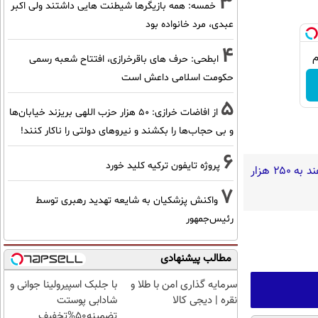
3
خمسه: همه بازیگرها شیطنت هایی داشتند ولی اکبر
عبدی، مرد خانواده بود
4
ابطحی: حرف های باقرخرازی، افتتاح شعبه رسمی
حکومت اسلامی داعش است
5
از افاضات خرازی: ۵۰ هزار حزب اللهی بریزند خیابان‌ها
و بی حجاب‌ها را بکشند و نیرو‌های دولتی را ناکار کنند!
6
پروژه تایفون ترکیه کلید خورد
گفته‌های یک روحانی تندرو و ردپای بیش از ۳ یا ۴ جرم جدی امنیتی و کیفری / آن‌هایی که می‌خواهند به ۲۵۰ هزار
7
واکنش پزشکیان به شایعه تهدید رهبری توسط
رئیس‌جمهور
مطالب پیشنهادی
سرمایه گذاری امن با طلا و
با جلبک اسپیرولینا جوانی و
نقره | دیجی کالا
شادابی پوستت
تضمینه50%تخفیف