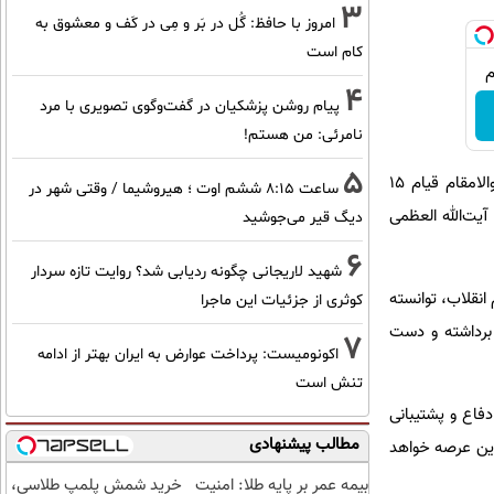
3
امروز با حافظ: گُل در بَر و مِی در کَف و معشوق به
کام است
4
پیام روشن پزشکیان در گفت‌و‌گوی تصویری با مرد
نامرئی: من هستم!
5
وزارت دفاع و پشتیبانی نیروهای مسلح ضمن گرامیداشت یاد و خاطره بنیانگذار کبیر انقلاب اسلامی و شهدای والامقام قیام ۱۵
ساعت ۸:۱۵ ششم اوت ؛ هیروشیما / وقتی شهر در
آیت‌الله العظمی
دیگ قیر می‌جوشید
6
شهید لاریجانی چگونه ردیابی شد؟ روایت تازه سردار
انقلاب، توانسته
کوثری از جزئیات این ماجرا
برداشته و دست
7
اکونومیست: پرداخت عوارض به ایران بهتر از ادامه
تنش است
وزارت دفاع و پشتیبانی
مطالب پیشنهادی
 این عرصه خواهد
بیمه عمر بر پایه طلا: امنیت
خرید شمش پلمپ طلاسی،