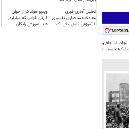
طلا با
اقساطی😍
تحلیل آماری فوری
چند
ویدیو هولناک از جوان
معادلات ساختاری تفسیری
کلیک)
کارتن خوابی که میلیاردر
با آموزش کامل حتی یک
شد. آموزش رایگان
روزه !!
 نجات از چاقی،
 جلبک(تخفیف تا