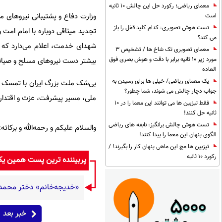
معمای ریاضی؛ رکورد حل این چالش 10 ثانیه
وزارت دفاع و پشتیبانی نیروهای 
است
تست هوش تصویری: کدام کلید قفل را باز
تجدید میثاقی دوباره با امام امت
می کند؟
شهدای خدمت، اعلام می‌دارد که ب
معمای تصویری تک شاخ ها / تشخیص 3
مورد زیر 10 ثانیه برابر با دقت و هوش بصری فوق
بیشتر دست نیروهای مسلح و صیانت
العاده
یک معمای ریاضی/ خیلی ها برای رسیدن به
بی‌شک ملت بزرگ ایران با تمسک ب
جواب دچار چالش می شوند، شما چطور؟
ملی، مسیر پیشرفت، عزت و اقتدار ر
فقط تیزبین ها می توانند این معما را در 10
ثانیه حل کنند!
تست هوش چالش برانگیز: نابغه های ریاضی
والسلام علیکم و رحمه‌الله و برکاته
الگوی پنهان این معما را پیدا کنند!
تیزبین ها مچ این ماهی پنهان کار را بگیرند! /
رکورد 10 ثانیه
پربیننده ترین پست همین ی
«خدیجه‌خانم» دختر محمد علی 
خبر بعد