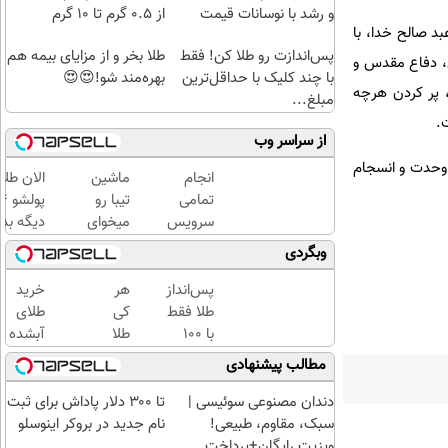
و رشد با نوسانات قیمت
از ۰.۵ گرم تا ۱۰ گرم
د صالح خدا، با
پس‌اندازت رو طلا کن! فقط
طلا بخر و از مزایای بیمه هم
ی، دفاع مقدس و
با چند کلیک با حداقل‌ترین
بهره‌مند شو!😍😍
، پر کردن هرچه
مبلغ...
.
از سراسر وب
 وحدت و انسجام
انجام
ماشین
الان طلا
تمامی
تیبا رو
سرویس
میخوای
دیگه بده
های
بفروشی؟
سرمایه‌گ
وبگردی
ماشین
اینجا
طلا با ا
درمحل
بدون
بی‌بهره
پس‌انداز
هر
خرید
آگهی و
طلا فقط
کی
طلای
در چند
با ۱۰۰
طلا
آبشده
ساعت
هزارتومان
داره،
حتی با
مطالب پیشنهادی
بفروشش
(امن و
غم
۱۰۰هزارتومان
راحت)
نداره!
دندان مصنوعی سوئیسی |
تا ۳۰۰ دلار پاداش برای ثبت
😊💎
سبک، مقاوم، طبیعی!
نام جدید در بروکر اینوسلو
(خرید
ویزیت رایگان+پرداخت