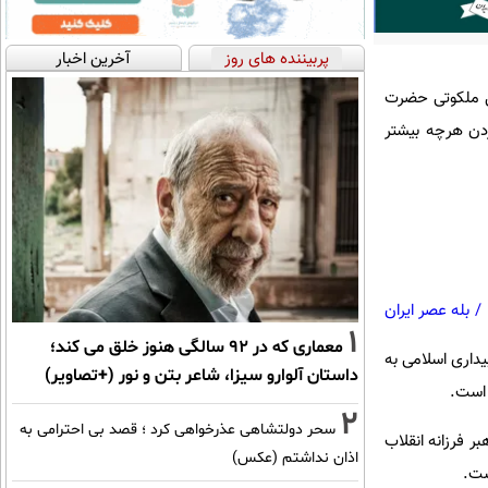
پربیننده های روز
آخرین اخبار
بت فرارسیدن سالگرد قیام تاریخی ۱۵ خرداد و ارتحال ملکوتی حضرت
ردن هرچه بیشتر
/
بله عصر ایران
1
معماری که در 92 سالگی هنوز خلق می کند؛
بیداری اسلامی به
داستان آلوارو سیزا، شاعر بتن و نور (+تصاویر)
 است.
2
سحر دولتشاهی عذرخواهی کرد ؛ قصد بی احترامی به
ر فرزانه انقلاب
اذان نداشتم (عکس)
ست.