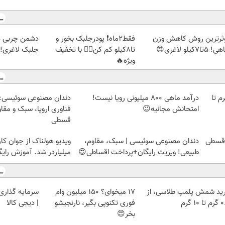
ثرترین روش کاهش وزن
فقط2ماه❗ پودرجلبک بخور و
دشمن چربی ه
5تا۷کیلو لاغری😍
تا8کیلو کم کن👌🏻 با تخفیف
جلبک لاغری!گ
ویژه🔥
لمپ طلاسی، از ۰.۵ گرم تا
درآمد ماهی 800 میلیونی رویا نیست!
دندان مصنوعی سوئیسی:
امتحانش مجانیه😉
فناوری اروپا، سبک و مقا
قسطی
دندان مصنوعی سوئیسی | سبک، مقاوم،
ویدیو هولناک از جوان کا
طبیعی! ویزیت رایگان+پرداخت اقساطی😍
میلیاردر شد. آموزش رایگ
ید شمش پلمپ طلاسی، از
17 میخوای؟ 150 میلیون وام
سرمایه گذاری ا
 ۱۰ گرم
فوری تکنوپی بگیر، نارنجیشو
| دیجی کالا
بخر😍