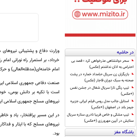
در حاشیه
خرداد، بر استمرار راه نورانی اما
سحر دولتشاهی عذرخواهی کرد ؛ قصد بی
احترامی به اذان نداشتم (عکس)
امام خامنه‌ای(مدظله‌العالی) و حر
بازیگران زن سریال «بامداد خمار» در پشت
صحنه به سبک دوران قاجار (عکس)
صنعت دفاعی جمهوری اسلامی ایران،
تیپ رنگی تارا سریال شغال در جشن نفس
است با تکیه بر دانش بومی، خود
(+عکس)
نیروهای مسلح جمهوری اسلامی ایرا
استایل جالب مدل روس فیلم ایرانی جزیره
جیمز باند در اصفهان (+عکس)
تیپ مشکی و خاص فریبا نادری ستاره سریال
ستایش در آیین مهرورزی (+عکس)
نیروهای مسلح که با ایثار و فداکار
باشگاه مغز
بود.