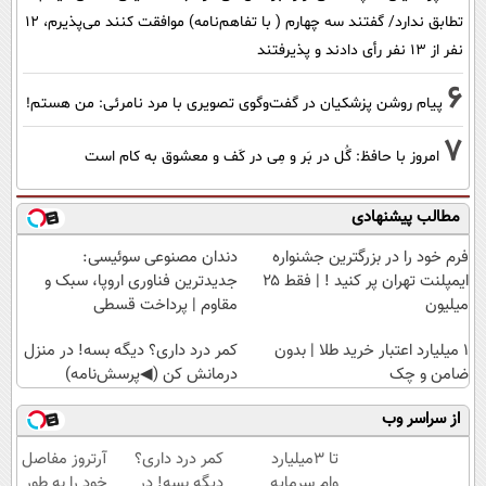
تطابق ندارد/ گفتند سه چهارم ( با تفاهم‌نامه) موافقت کنند می‌پذیرم، 12
نفر از 13 نفر رأی دادند و پذیرفتند
6
پیام روشن پزشکیان در گفت‌و‌گوی تصویری با مرد نامرئی: من هستم!
7
امروز با حافظ: گُل در بَر و مِی در کَف و معشوق به کام است
مطالب پیشنهادی
فرم خود را در بزرگترین جشنواره
دندان مصنوعی سوئیسی:
ایمپلنت تهران پر کنید ! | فقط ۲۵
جدیدترین فناوری اروپا، سبک و
میلیون
مقاوم | پرداخت قسطی
۱ میلیارد اعتبار خرید طلا | بدون
کمر درد داری؟ دیگه بسه! در منزل
ضامن و چک
درمانش کن (◀پرسش‌نامه)
از سراسر وب
تا 3میلیارد
کمر درد داری؟
آرتروز مفاصل
وام سرمایه
دیگه بسه! در
خود را به طور