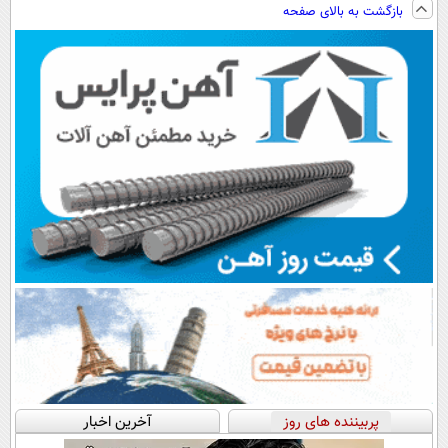
بازگشت به بالای صفحه
هم داریم!😍 |
پرداخت اقساطی
سبک و مقاوم |
رایگان+پرداخت
📍تهران
💳 📍 تهران
پرداخت قسطی
اقساطی😍
پربیننده های روز
آخرین اخبار