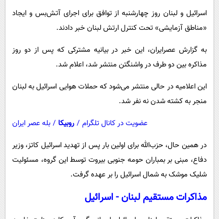
پیامک
سرگرمی
اسرائیل و لبنان روز چهارشنبه از توافق برای اجرای آتش‌بس و ایجاد
روانشناسی
فناوری
«مناطق آزمایشی» تحت کنترل ارتش لبنان خبر دادند.
آشپزی
گوناگون
به گزارش عصرایران، این خبر در بیانیه مشترکی که پس از دو روز
دانلود
حوادث
مذاکره بین دو طرف در واشنگتن منتشر شد، اعلام شد.
محیط زیست
این اعلامیه در حالی منتشر می‌شود که حملات هوایی اسرائیل به لبنان
سلامت
منجر به کشته شدن نه نفر شد.
فرهنگی
عضویت در کانال تلگرام
/
روبیکا
/
بله عصر ایران
بین الملل
در همین حال، حزب‌الله برای اولین بار پس از تهدید اسرائیل کاتز، وزیر
اجتماعی
دفاع، مبنی بر بمباران حومه جنوبی بیروت توسط این گروه، مسئولیت
حیات وحش
شلیک موشک به شمال اسرائیل را بر عهده گرفت.
سیاست خارجی
مذاکرات مستقیم لبنان - اسرائیل