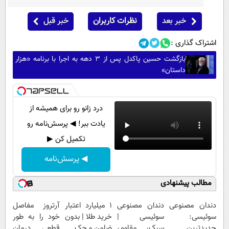
خبر بعد
نظرات کاربران
خبر قبل
اشتراک گذاری :
بازگشت حسین پاکدل پس از ۳ دهه به اجرا با برنامه «هزار
داستان»
درد زانو رو برای همیشه از
یادت ببر! ◀ پرسش‌نامه رو
تکمیل کن ▶
◀ پرسش‌نامه
مطالب پیشنهادی
دندان مصنوعی
دندان مصنوعی
۱ میلیارد اعتبار
آرتروز مفاصل
سوئیسی:
سوئیسی |
خرید طلا | بدون
خود را به طور
جدیدترین
سبک، مقاوم،
ضامن و چک
قطعی درمان