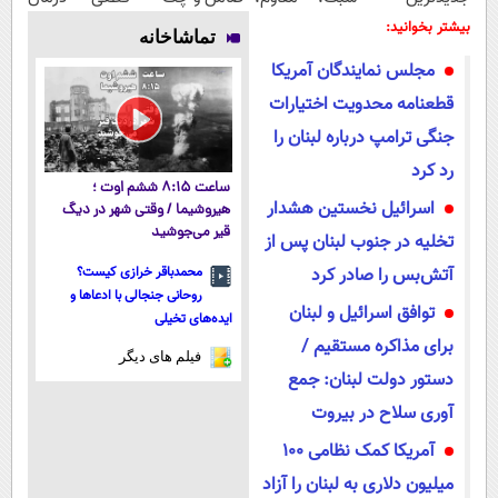
فناوری اروپا،
طبیعی! ویزیت
کنید!
بیشتر بخوانید:
تماشاخانه
سبک و مقاوم |
رایگان+پرداخت
◗پرسش‌نامه◖
مجلس نمایندگان آمریکا
پرداخت قسطی
اقساطی😍
قطعنامه محدویت اختیارات
جنگی ترامپ درباره لبنان را
رد کرد
ساعت ۸:۱۵ ششم اوت ؛
اسرائیل نخستین هشدار
هیروشیما / وقتی شهر در دیگ
قیر می‌جوشید
تخلیه در جنوب لبنان پس از
آتش‌بس را صادر کرد
محمدباقر خرازی کیست؟
روحانی جنجالی با ادعاها و
توافق اسرائیل و لبنان
ایده‌های تخیلی
برای مذاکره مستقیم /
فیلم های دیگر
دستور دولت لبنان: جمع
آوری سلاح در بیروت
آمریکا کمک نظامی 100
میلیون دلاری به لبنان را آزاد