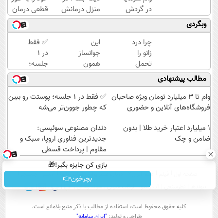
در گردش
منزل درمانش
قطعی درمان
فروشندگان
کن
کنید!
وبگردی
=>
(◀پرسش‌نامه)
◂پرسش‌نامه▸
فروشگاهت
چرا درد
این
✅ فقط
رو ثبت کن
زانو را
جوانساز
در 1
تحمل
همون
جلسه؛
می‌کنی؟
جلسه‌ی
پوستت
مطالب پیشنهادی
خیلی
اول
رو ببین
ساده
پوستتو
که
وام تا ۳ میلیارد تومان ویژه صاحبان
✅ فقط در 1 جلسه؛ پوستت رو ببین
درمنزل
جوونتر
چطور
فروشگاه‌های آنلاین و حضوری
که چطور جوون‌تر می‌شه
درمانش
می‌کنه
جوون‌تر
کن
۱ میلیارد اعتبار خرید طلا | بدون
✨ 2سال
دندان مصنوعی سوئیسی:
می‌شه
ضامن و چک
ماندگاری
جدیدترین فناوری اروپا، سبک و
داره
مقاوم | پرداخت قسطی
بازی کن جایزه بگیر!🎁
صفحه اول
فیلم
عصر ایران۲
درباره عصرایران
تماس با ما
آرشیو
جستجو
بچرخون👉
پیوندها
نظرسنجی
آب و هوا
اوقات شرعی
سواد زندگی
كليه حقوق محفوظ است، استفاده از مطالب با ذكر منبع بلامانع است.
طراحی و تولید:
"ایران سامانه"