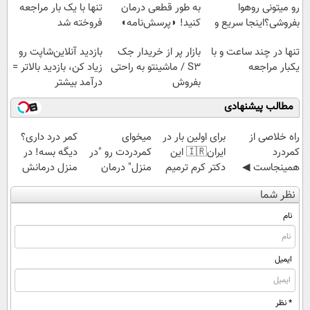
رو میتونی روهوا
به طور قطعی درمان
تنها با یک بار مراجعه
بفروشی؟اینجا سریع و
کنید! ◗پرسش‌نامه◖
فروخته شد
راحت بفروش
تنها در چند ساعت و با
بازار پر از خریدار جک
بازدید آنلاین‌شاپت رو
یکبار مراجعه
S3 / ماشینتو به راحتی
زیاد کن، بازدید بالاتر =
بفروش
درآمد بیشتر
مطالب پیشنهادی
‌راه خلاصی از
برای اولین بار در
میخوای
کمر درد داری؟
کمردرد
ایران🇮🇷 این
کمردردت رو "در
دیگه بسه! در
همینجاست ◀
دکتر کرم ترمیم
منزل" درمان
منزل درمانش
فقط کافیه فرم
کننده 23 روزه
کنی؟ (◂فیلم +
کن
نظر شما
رو پر کنی!
ساخت!
◂پرسش‌نامه)
(◀پرسش‌نامه)
نام
ایمیل
* نظر