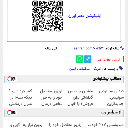
اپلیکیشن عصر ایران
لینک کوتاه:
کپی لینک
‌گزارش خطا در خبر
برچسب ها:
آمریکا
،
اسرائیلت
،
لبنان
مطالب پیشنهادی
دندان مصنوعی
ماشین برلیانس
آرتروز مفاصل
کمر درد داری؟
سوئیسی:
گذاشتی برای
خود را به طور
دیگه بسه! در
جدیدترین
فروش؟ با خیال
قطعی درمان
منزل درمانش
فناوری اروپا،
راحت بفروش
کنید!
کن
از سراسر وب
سبک و مقاوم |
◗پرسش‌نامه◖
(◀پرسش‌نامه)
پرداخت قسطی
میدونستی 207 خودت
آرتروز مفاصل خود را
بدون نیاز به آگهی و