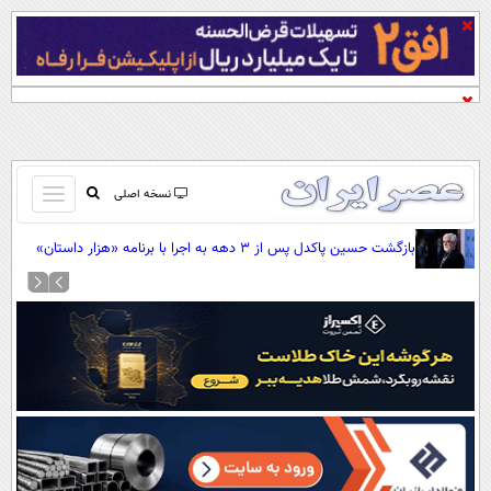
باز
نسخه اصلی
و
صفحه اول
بازگشت حسین پاکدل پس از ۳ دهه به اجرا با برنامه «هزار داستان»
بسته
تماس با ما
کردن
آرشیو
منو
جستجو
نظرسنجی
آب و هوا
اوقات شرعی
پیوند ها
سواد زندگی