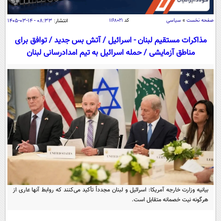
سیاسی
اقتصاد
صفحه نخست
»
سیاسی
کد
۱۱۶۸۰۲۱
انتشار:
۰۸:۳۳ - ۱۴-۰۳-۱۴۰۵
جامعه
اقتصادی
مذاکرات مستقیم لبنان - اسرائیل / آتش بس جدید / توافق برای
مناطق آزمایشی / حمله اسرائیل به تیم امدادرسانی لبنان
ورزشی
اجتماعی
خودرو
بین الملل
حوادث
فرهنگ و هنر
سیاست خارجی
سلامت
علم و دانش
یک برش دانایی
قرآن
فناوری و It
محیط زیست
گوناگون
علمی
سفر و تفریح
فیلم
سرگرمی
اخبار کریپتو
عصر ایران 2
اقتصاد
باشگاه مغز
آموزش زبان
خواندنی ها و دیدنی ها
ورزش
بیانیه وزارت خارجه آمریکا: اسرائیل و لبنان مجدداً تأکید می‌کنند که روابط آنها عاری از
مجله تصویری سلاح
هرگونه نیت خصمانه متقابل است.
داستان کوتاه
سیاست