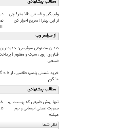
مطالب پیشنهادی
غت
وام بگیر و قسطی طلا بخر! چی
هی
از این بهتر!! سریع احراز کن
45%تخفیف
از سراسر وب
دندان مصنوعی سوئیسی: جدیدترین
فناوری اروپا، سبک و مقاوم | پرداخت
قسطی
۰.۵ گرم تا
۱۰ گرم
مطالب پیشنهادی
از
تنها روش طبیعی که پوستت رو
 تا ۱۰ گرم
بصورت عمقی ابرسانی و نرم
میکنه
نظر شما