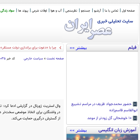
صفحه اول
تماس با ما
آرشیو
جستجو
نظرسنجی
آب و هوا
اوقات شرعی
پیوند ها
سواد زندگی
فیلم
بیشتر »»
چرا با «دعوت برای براندازی دولت مستقر» 
صفحه نخست
»
سیاست خارجی
کد خبر
۸۰۳۵
حضور محمدجواد ظریف در مراسم تشییع
وال استریت ژورنال در گزارشی ادعا کرد: ت
ابوالقاسم قاسم‌زاده
در واشنگتن برای اتخاذ موضعی سخت‌تر د
از گسترش درگیری حمایت می‌کند.
۱۰ خوشحالی گل زودتر از موعد
آموزش زبان انگلیسی
بیشتر »»