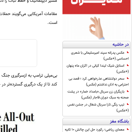
مسیر دیپلماتیک و حفظ ثبات را دنب
مقامات آمریکایی می‌گویند حملات م
است.
در حاشیه
عکس پدرانه سپند امیرسلیمانی با شعری
احساسی (+عکس)
استایل شیک لیندا کیانی در اکران ماه پنهان
(+عکس)
بی‌میلی ترامپ به ازسرگیری جنگ 
سحر دولتشاهی عذرخواهی کرد ؛ قصد بی
کند تا از یک درگیری گسترده‌تر در 
احترامی به اذان نداشتم (عکس)
بازیگران زن سریال «بامداد خمار» در پشت
صحنه به سبک دوران قاجار (عکس)
تیپ رنگی تارا سریال شغال در جشن نفس
(+عکس)
باشگاه مغز
معمای ریاضی؛ رکورد حل این چالش 10 ثانیه