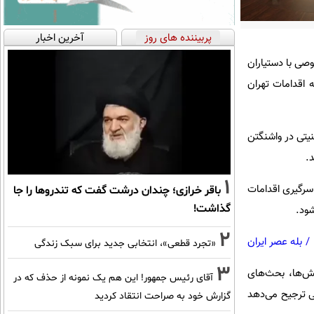
پربیننده های روز
آخرین اخبار
وصی با دستیاران
 اقدامات تهران
نیتی در واشنگتن
.
1
سرگیری اقدامات
باقر خرازی؛ چندان درشت گفت که تندروها را جا
گذاشت!
شود.
2
/
بله عصر ایران
«تجرد قطعی»، انتخابی جدید برای سبک زندگی
3
نش‌ها، بحث‌های
آقای رئیس جمهور! این هم یک نمونه از حذف که در
نی ترجیح می‌دهد
گزارش خود به صراحت انتقاد کردید