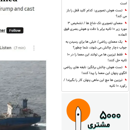
است
تست هوش تصویری: کدام کلید قفل را باز
می کند؟
معمای تصویری تک شاخ ها / تشخیص 3
مورد زیر 10 ثانیه برابر با دقت و هوش بصری فوق
العاده
یک معمای ریاضی/ خیلی ها برای رسیدن به
جواب دچار چالش می شوند، شما چطور؟
فقط تیزبین ها می توانند این معما را در 10
ثانیه حل کنند!
تست هوش چالش برانگیز: نابغه های ریاضی
الگوی پنهان این معما را پیدا کنند!
تیزبین ها مچ این ماهی پنهان کار را بگیرند! /
رکورد 10 ثانیه