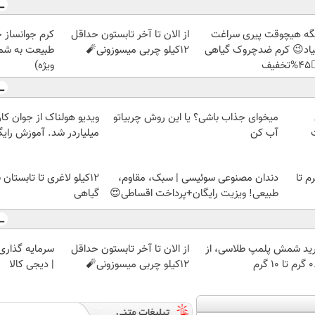
ز جلبک، هدیه
از الان تا آخر تابستون حداقل
دیگه هیچوقت پیری سرا
رید با تخفیف
12کیلو چربی میسوزونی🧨
نمیاد😉 کرم ضدچروک گیا
ویژه)
👈
 از جوان کارتن خوابی که
میخوای جذاب باشی؟ یا این روش چربیاتو
لیاردر شد. آموزش رایگان
آب کن
ا تابستان با این نوشیدنی
دندان مصنوعی سوئیسی | سبک، مقاوم،
خرید شمش پلمپ طلاسی، از 
گیاهی
طبیعی! ویزیت رایگان+پرداخت اقساطی😍
 با طلا و نقره
از الان تا آخر تابستون حداقل
خرید شمش پلمپ طلاسی، 
| دیجی کالا
12کیلو چربی میسوزونی🧨
۰.۵ گرم