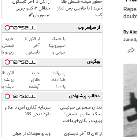
چطور میشه قسطی طلا
از الان تا آخر تابستون
خرید | با طلاسی پس انداز
حداقل 12کیلو چربی
کنید
میسوزونی🧨
از سراسر وب
با جلبک
از الان تا
خرید
اسپیرولینا
آخر
شمش
جوانی و
تابستون
زیوتو 
شادابی
حداقل
گرمی
وبگردی
پوستت
12کیلو
عیار ۵
تضمینه50%تخفیف
چربی
| ضد
پس‌انداز
خرید
الان طلا
میسوزونی
جعل و
طلا فقط
طلای
🧨
پلمپ
با ۱۰۰
آبشده
دیگه بده
مخصوص
هزارتومان
حتی با
سرمایه‌گ
مطالب پیشنهادی
(امن و
۱۰۰هزارتومان
طلا با ا
راحت)
بی‌بهره
دندان مصنوعی سوئیسی |
سرمایه گذاری امن با طلا و
سبک، مقاوم، طبیعی!
نقره دیجی کالا
ویزیت رایگان+پرداخت
اقساطی😍
از الان تا آخر تابستون
ویدیو هولناک از جوان