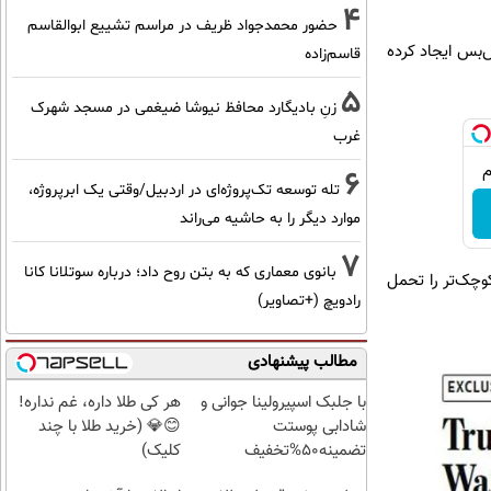
4
حضور محمدجواد ظریف در مراسم تشییع ابوالقاسم
ش‌بس ایجاد کرده
قاسم‌زاده
5
زنِ بادیگارد محافظ نیوشا ضیغمی در مسجد شهرک
غرب
6
تله توسعه تک‌پروژه‌ای در اردبیل/وقتی یک ابرپروژه،
موارد دیگر را به حاشیه می‌راند
7
بانوی معماری که به بتن روح داد؛ درباره سوتلانا کانا
وچک‌تر را تحمل
رادویچ (+تصاویر)
مطالب پیشنهادی
با جلبک اسپیرولینا جوانی و
هر کی طلا داره، غم نداره!
شادابی پوستت
😊💎 (خرید طلا با چند
تضمینه50%تخفیف
کلیک)