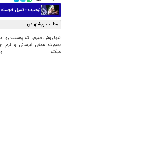
توصیف «کمیل خجسته باق
مطالب پیشنهادی
تنها روش طبیعی که پوستت رو
د
بصورت عمقی ابرسانی و نرم
ج
میکنه
و 