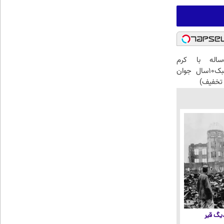
این آقای58ساله با کرم
ضدچروک جلبک10سال جوان
تخفیف)
 دیگ قیر