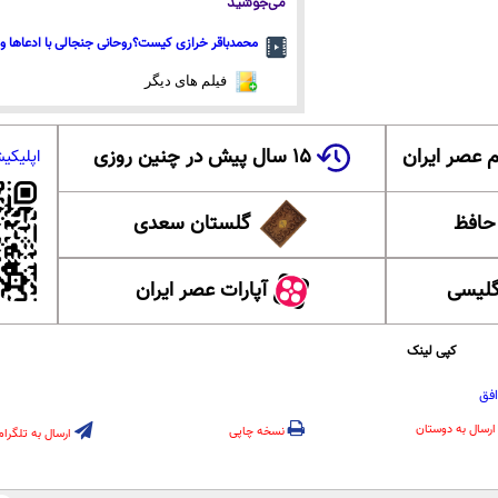
می‌جوشید
محمدباقر خرازی کیست؟روحانی جنجالی با ادعاها و 
فیلم های دیگر
 عصر ایران
۱۵ سال پیش در چنین روزی
اپلیکی
 حافظ
گلستان سعدی
گلیسی
آپارات عصر ایران
کپی لینک
افق
ارسال به دوستان
نسخه چاپی
ارسال به تلگرام