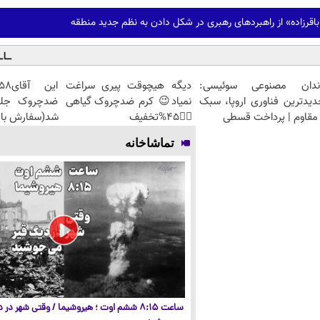
رزاده» از راهبردهای رهبری در شکل دادن به نظم جدید منطقه
ندان مصنوعی سوئیسی:
دیگه هیچوقت پیری سراغت
دیدترین فناوری اروپا، سبک
نمیاد😉 کرم ضدچروک گیاهی
مقاوم | پرداخت قسطی
👈🏻45%تخفیف
شد(سفارش با 
تماشاخانه
ساعت ۸:۱۵ ششم اوت ؛ هیروشیما / وقتی شهر در