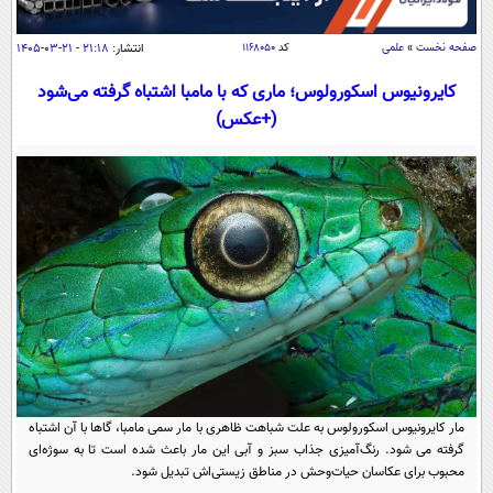
سیاسی
اقتصاد
صفحه نخست
»
علمی
کد
۱۱۶۸۰۵۰
انتشار:
۲۱:۱۸ - ۲۱-۰۳-۱۴۰۵
جامعه
اقتصادی
کایرونیوس اسکورولوس؛ ماری که با مامبا اشتباه گرفته می‌شود
(+عکس)
ورزشی
اجتماعی
خودرو
بین الملل
حوادث
فرهنگ و هنر
سیاست خارجی
سلامت
علم و دانش
یک برش دانایی
قرآن
فناوری و It
محیط زیست
گوناگون
علمی
سفر و تفریح
فیلم
سرگرمی
اخبار کریپتو
عصر ایران 2
اقتصاد
باشگاه مغز
آموزش زبان
خواندنی ها و دیدنی ها
ورزش
مجله تصویری سلاح
مار کایرونیوس اسکورولوس به علت شباهت ظاهری با مار سمی مامبا، گاها با آن اشتباه
گرفته می شود. رنگ‌آمیزی جذاب سبز و آبی این مار باعث شده است تا به سوژه‌ای
داستان کوتاه
سیاست
محبوب برای عکاسان حیات‌وحش در مناطق زیستی‌اش تبدیل شود.