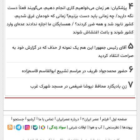
4
پزشکیان: هر زمان می‌خواهیم کاری انجام دهیم، می‌گویند فعلاً دست
نگه دارید/ چه زمانی باید دست بزنیم؟ زمانی که خودمان غرق شدیم،
کشور نابود شد و همه ضرر کردند؟ / همسایگان ما اجازه ندادند عده‌ای وارد
کشور شوند و باعث اغتشاش شوند
5
آقای رئیس جمهور! این هم یک نمونه از حذف که در گزارش خود به
صراحت انتقاد کردید
6
حضور محمدجواد ظریف در مراسم تشییع ابوالقاسم قاسم‌زاده
7
زنِ بادیگارد محافظ نیوشا ضیغمی در مسجد شهرک غرب
صفحه اول
فیلم
عصر ایران۲
درباره عصرایران
تماس با ما
آرشیو
جستجو
پیوندها
نظرسنجی
آب و هوا
اوقات شرعی
سواد زندگی