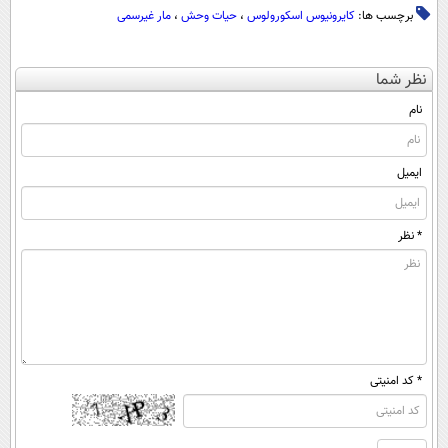
برچسب ها:
کایرونیوس اسکورولوس
،
حیات وحش
،
مار غیرسمی
نظر شما
نام
ایمیل
* نظر
* کد امنیتی