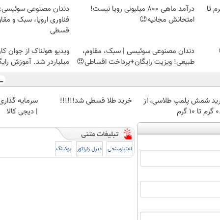
لمپ طلاسی، از ۰.۵ گرم تا
درآمد ماهی 800 میلیونی رویا نیست!
دندان مصنوعی سوئیسی:
امتحانش مجانیه😉
فناوری اروپا، سبک و مقا
قسطی
دندان مصنوعی سوئیسی | سبک، مقاوم،
ویدیو هولناک از جوان کا
طبیعی! ویزیت رایگان+پرداخت اقساطی😍
میلیاردر شد. آموزش رایگ
ید شمش پلمپ طلاسی، از
خرید طلا قسطی شد!!!!!!
سرمایه گذاری ا
 ۱۰ گرم
| دیجی کالا
اعتبارسنجی
دیزل ژنراتور
بوکینگ