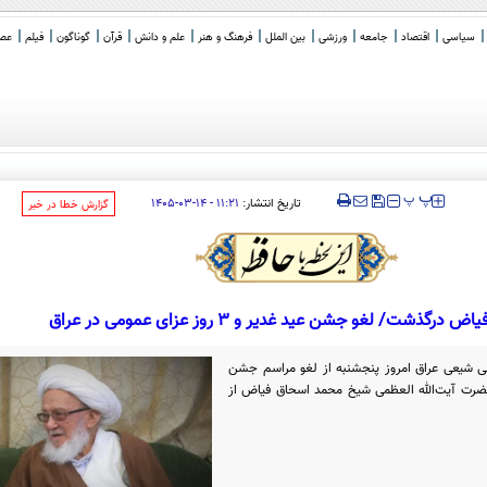
سیاسی
اقتصاد
جامعه
ورزشی
بین الملل
فرهنگ و هنر
علم و دانش
قرآن
گوناگون
فیلم
عصر 
‍‍‍ پ
پ
تاریخ انتشار:
۱۱:۲۱ - ۱۴-۰۳-۱۴۰۵
‌گزارش خطا در خبر
 درگذشت/ لغو جشن عید غدیر و 3 روز عزای عمومی در عراق
ی شیعی عراق امروز پنجشنبه از لغو مراسم جشن
ضرت آیت‌الله العظمی شیخ محمد اسحاق فیاض از