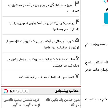
3
امروز با حافظ: گُل در بَر و مِی در کَف و معشوق به
کام است
4
پیام روشن پزشکیان در گفت‌و‌گوی تصویری با مرد
نامرئی: من هستم!
5
شهید لاریجانی چگونه ردیابی شد؟ روایت تازه سردار
 سه روزه اعلام
کوثری از جزئیات این ماجرا
6
ساعت ۸:۱۵ ششم اوت ؛ هیروشیما / وقتی شهر در
لله العظمی شیخ
دیگ قیر می‌جوشید
ندان ملت عزیز
7
نامه جبهه اصلاحات به رئیس قوه قضائیه
مطالب پیشنهادی
 خم به مناسبت
بدون ضامن وام بگیر، طلا
خرید شمش پلمپ طلاسی،
بخر 😍
از ۰.۵ گرم تا ۱۰ گرم