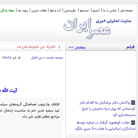
صفحه اول
تماس با ما
آرشیو
جستجو
نظرسنجی
آب و هوا
اوقات شرعی
پیوند ها
سواد زندگی
فیلم
بیشتر »»
پیام ر
_
صفحه نخست
»
بین الملل
کد خبر
۱۱۶۸۰۶۵
آیت الله فیاض
واکنش دکتر پزشکیان به اقدام مادر
ائتلاف چارچوب هماهنگی گروه‌های سیاس
کردستانی که پول دیه دخترش را خرج
عید سعید غدیر خم به مناسبت ارتحال ح
مدرسه‌سازی کرد
مراجع عظام تقلید خبر داد.
نجات کوهنورد گرفتار در صخره توسط
امدادگران ایتالیایی با طناب ۷۰ متری بالگرد