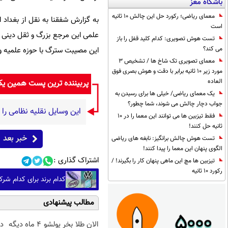
باشگاه مغز
معمای ریاضی؛ رکورد حل این چالش 10 ثانیه
به گزارش شفقنا به نقل از بغداد ا
است
علمی این مرجع بزرگ و ثقل دینی
تست هوش تصویری: کدام کلید قفل را باز
می کند؟
این مصیبت سترگ با حوزه علمیه و 
معمای تصویری تک شاخ ها / تشخیص 3
مورد زیر 10 ثانیه برابر با دقت و هوش بصری فوق
العاده
پربیننده ترین پست همین ی
یک معمای ریاضی/ خیلی ها برای رسیدن به
جواب دچار چالش می شوند، شما چطور؟
این وسایل نقلیه نظامی را
فقط تیزبین ها می توانند این معما را در 10
ثانیه حل کنند!
خبر بعد
تست هوش چالش برانگیز: نابغه های ریاضی
الگوی پنهان این معما را پیدا کنند!
اشتراک گذاری :
تیزبین ها مچ این ماهی پنهان کار را بگیرند! /
رکورد 10 ثانیه
کدام برند برای کدام ش
مطالب پیشنهادی
الان طلا بخر پولشو 4 ماه دیگه
د