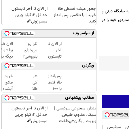
چطور میشه قسطی طلا
از الان تا آخر تابستون
ه جایگاه دینی و
خرید | با طلاسی پس انداز
حداقل 12کیلو چربی
دردی خود را در
کنید
میسوزونی🧨
از سراسر وب
از الان تا
تارا رو
الان طلا
آخر
می‌خوای
تابستون
بفروشی؟
دیگه بده
حداقل
با
سرمایه‌گ
وبگردی
12کیلو
خودرو۴۵
طلا با ا
چربی
یک‌روزه
بی‌بهره
پس‌انداز
هر
خرید
میسوزونی
بفروشش
طلا فقط
کی
طلای
🧨
با ۱۰۰
طلا
آبشده
هزارتومان
داره،
حتی با
مطالب پیشنهادی
(امن و
غم
۱۰۰هزارتومان
راحت)
نداره!
دندان مصنوعی سوئیسی |
از الان تا آخر تابستون
😊💎
سبک، مقاوم، طبیعی!
حداقل 12کیلو چربی
(خرید
ویزیت رایگان+پرداخت
میسوزونی🧨
طلا با
عی سوئیسی |
اقساطی😍