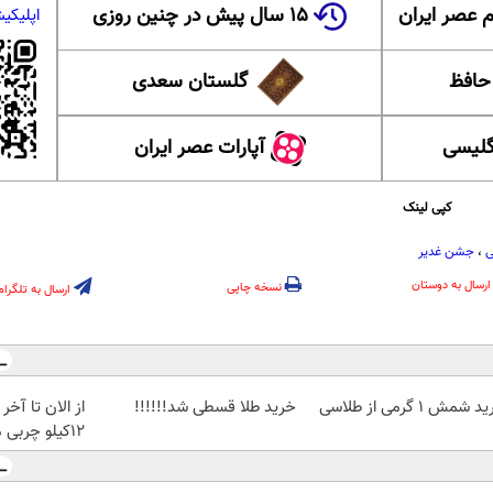
 عصر ایران
۱۵ سال پیش در چنین روزی
اپلیکی
 حافظ
گلستان سعدی
گلیسی
آپارات عصر ایران
کپی لینک
ی
،
جشن غدیر
ارسال به دوستان
نسخه چاپی
ارسال به تلگرام
 شمش 1 گرمی از طلاسی
خرید طلا قسطی شد!!!!!!
از الان تا آخ
12کیلو چربی میسوزونی🧨