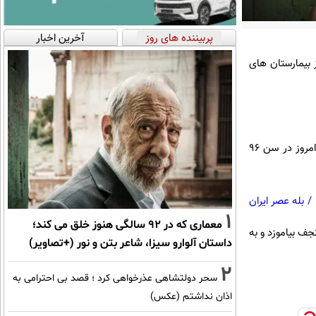
پربیننده های روز
آخرین اخبار
نجف اشرف امروز در سن ۹۶ سالگی در یکی از بیمارستان های
ایرنا به نقل از السومریه نوشت، آیت الله شیخ محمد اسحاق فیاض، از مراجع عالیقدر شیعیان در نجف اشرف امروز در سن ۹۶
/
بله عصر ایران
1
معماری که در 92 سالگی هنوز خلق می کند؛
 نجف بیاموزد و به
داستان آلوارو سیزا، شاعر بتن و نور (+تصاویر)
2
سحر دولتشاهی عذرخواهی کرد ؛ قصد بی احترامی به
اذان نداشتم (عکس)