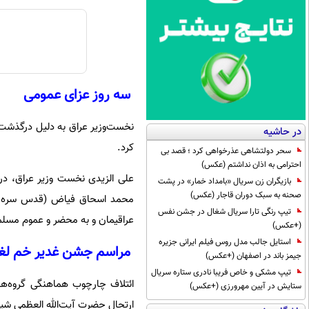
سه روز عزای عمومی
نخست‌وزیر عراق به دلیل درگذشت 
در حاشیه
کرد.
سحر دولتشاهی عذرخواهی کرد ؛ قصد بی
احترامی به اذان نداشتم (عکس)
علی الزیدی نخست وزیر عراق، در 
بازیگران زن سریال «بامداد خمار» در پشت
صحنه به سبک دوران قاجار (عکس)
محمد اسحاق فیاض (قدس سره الش
تیپ رنگی تارا سریال شغال در جشن نفس
عراقیمان و به محضر و عموم مسلما
(+عکس)
استایل جالب مدل روس فیلم ایرانی جزیره
مراسم جشن غدیر خم لغ
جیمز باند در اصفهان (+عکس)
تیپ مشکی و خاص فریبا نادری ستاره سریال
ائتلاف چارچوب هماهنگی گروه‌ه
ستایش در آیین مهرورزی (+عکس)
ارتحال حضرت آیت‌الله العظمی شی