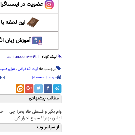
عضویت در اینستاگرام
این لحظه با
آموزش زبان ان
لینک کوتاه:
برچسب ها:
آیت الله فیاض
،
عزای عموم
بازدید از صفحه اول
مطالب پیشنهادی
وام بگیر و قسطی طلا بخر! چی
خرید
از این بهتر!! سریع احراز کن
از سراسر وب