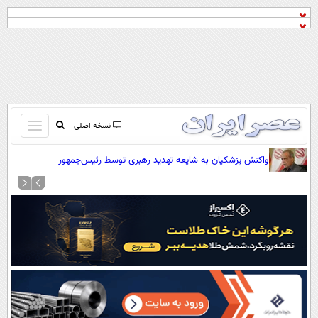
باز
نسخه اصلی
و
صفحه اول
واکنش پزشکیان به شایعه تهدید رهبری توسط رئیس‌جمهور
بسته
تماس با ما
کردن
آرشیو
منو
جستجو
نظرسنجی
آب و هوا
اوقات شرعی
پیوند ها
سواد زندگی