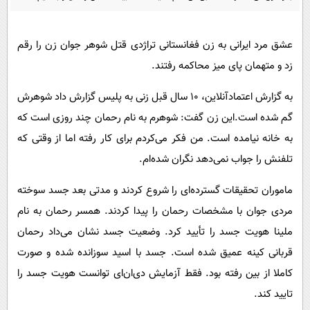
پیامک
سرگرمی
روانشناسی
فناوری
عشق مرد ایرانی به زن فغانستانی تراژدی قتل شوهر جوان زن را رقم
آشپزی
گوناگون
زد و متهمان پای میز محاکمه رفتند.
دانلود
حوادث
به گزارش اعتمادآنلاین، 10 سال قبل زنی به پلیس گزارش داد شوهرش
محیط زیست
گم شده است.این زن گفت: شوهرم به نام رحمان چند روزی است که
سلامت
به خانه نیامده است. من فکر می‌کردم برای کار رفته اما از وقتی که
تلفنش را جواب نمی‌دهد نگران شده‌ام.
فرهنگی
بین الملل
ماموران تحقیقات گسترده‌ای را شروع کردند و مدتی بعد جسد سوخته
مردی جوان با مشخصات رحمان را پیدا کردند. همسر رحمان به نام
اجتماعی
ملینا هویت جسد را تأیید کرد. وضعیت جسد نشان می‌داد رحمان
حیات وحش
قربانی کینه عمیق شده است. جسد با اسید سوزانده شده و صورت
سیاست خارجی
کاملا از بین رفته بود. فقط آزمایش دی‌ان‌ای توانست هویت جسد را
تایید کند.