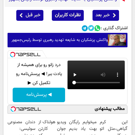
خبر بعد
نظرات کاربران
خبر قبل
اشتراک گذاری :
واکنش پزشکیان به شایعه تهدید رهبری توسط رئیس‌جمهور
درد زانو رو برای همیشه از
یادت ببر! ◀ پرسش‌نامه رو
تکمیل کن ▶
◀ پرسش‌نامه
مطالب پیشنهادی
این کرم
میخوایم رایگان
ویدیو هولناک از
دندان مصنوعی
گیاهی،مثل اتو
بهت یاد بدیم
جوان کارتن
سوئیسی: