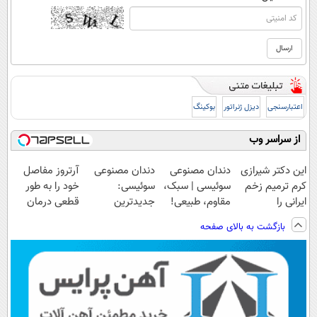
اعتبارسنجی
دیزل ژنراتور
بوکینگ
از سراسر وب
این دکتر شیرازی
دندان مصنوعی
دندان مصنوعی
آرتروز مفاصل
کرم ترمیم زخم
سوئیسی | سبک،
سوئیسی:
خود را به طور
ایرانی را
مقاوم، طبیعی!
جدیدترین
قطعی درمان
ساخت!!!
ویزیت
فناوری اروپا،
کنید!
بازگشت به بالای صفحه
رایگان+پرداخت
سبک و مقاوم |
◗پرسش‌نامه◖
اقساطی😍
پرداخت قسطی