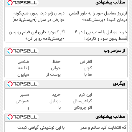
مطالب پیشنهادی
آرتروز مفاصل خود را به طور قطعی
درمان زانو درد، بدون هیچگونه
درمان کنید! ◗پرسش‌نامه◖
عوارض در منزل (◂پرسش‌نامه)
خرید موبایل با اسنپ پی | در ۴
اگر کمردرد داری این فیلم رو ببین!
قسط بدون سود و کارمزد!
◗پرسش‌نامه رو پر کن◖
از سراسر وب
انقراض
حفظ
طلاسی
کچل
جوانی
| تا 100
ها با
پوست از
میلیون
این
اعماق
وام
وبگردی
پک
دریا با
آنی
رویش
جلبک
خرید
این کرم
خرید
مسیر
موی
اسپیرولینا
طلا💰
گیاهی،مثل
موبایل
همراهی
جلبک!
ثبت
اتو چروکای
با
و
نام
پوستتوصاف
اسنپ
گزارش
مطالب پیشنهادی
کن!
میکنه!50%تخفیف
پی | در
عملکرد
۴
گروه
اگه انتخابت کبد سالم و عمر
با این نوشیدنی گیاهی کبدت