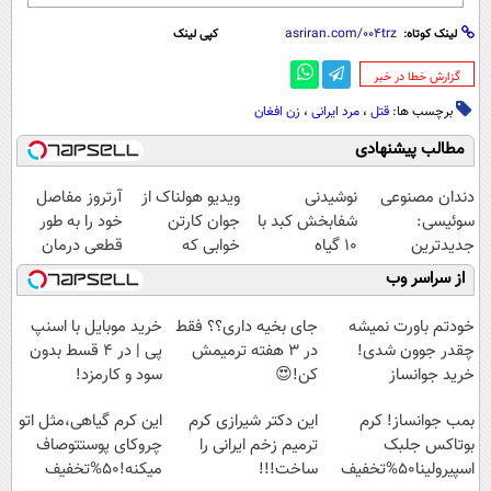
لینک کوتاه:
کپی لینک
‌گزارش خطا در خبر
برچسب ها:
قتل
،
مرد ایرانی
،
زن افغان
مطالب پیشنهادی
دندان مصنوعی
نوشیدنی
ویدیو هولناک از
آرتروز مفاصل
سوئیسی:
شفابخش کبد با
جوان کارتن
خود را به طور
جدیدترین
10 گیاه
خوابی که
قطعی درمان
فناوری اروپا،
موثر(تخفیف تا
میلیاردر شد.
کنید!
از سراسر وب
سبک و مقاوم |
امشب)
آموزش رایگان
◗پرسش‌نامه◖
پرداخت قسطی
خودتم باورت نمیشه
جای بخیه داری؟؟ فقط
خرید موبایل با اسنپ
چقدر جوون شدی!
در 3 هفته ترمیمش
پی | در ۴ قسط بدون
خرید جوانساز
کن!😍
سود و کارمزد!
اسپیرولینا با تخفیف
بمب جوانساز! کرم
این دکتر شیرازی کرم
این کرم گیاهی،مثل اتو
ویژه
بوتاکس جلبک
ترمیم زخم ایرانی را
چروکای پوستتوصاف
اسپیرولینا50%تخفیف
ساخت!!!
میکنه!50%تخفیف