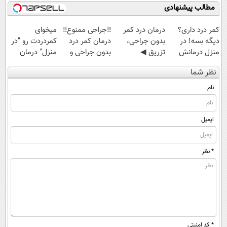
مطالب پیشنهادی
کمر درد داری؟
درمان درد کمر
‼️جراحی ممنوع‼️
میخوای
دیگه بسه! در
بدون جراحی،
درمان کمر درد
کمردردت رو "در
منزل درمانش
تزریق ◀
بدون جراحی و
منزل" درمان
کن
پرسش‌نامه رو پر
دوره نقاهت
کنی؟ (◂فیلم +
نظر شما
(◀پرسش‌نامه)
کن ▶
◂پرسش‌نامه)
نام
ایمیل
* نظر
* کد امنیتی