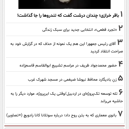
1
باقر خرازی؛ چندان درشت گفت که تندروها را جا گذاشت!
2
«تجرد قطعی»، انتخابی جدید برای سبک زندگی
3
آقای رئیس جمهور! این هم یک نمونه از حذف که در گزارش خود به
صراحت انتقاد کردید
4
حضور محمدجواد ظریف در مراسم تشییع ابوالقاسم قاسم‌زاده
5
زنِ بادیگارد محافظ نیوشا ضیغمی در مسجد شهرک غرب
6
تله توسعه تک‌پروژه‌ای در اردبیل/وقتی یک ابرپروژه، موارد دیگر را به
حاشیه می‌راند
7
بانوی معماری که به بتن روح داد؛ درباره سوتلانا کانا رادویچ (+تصاویر)