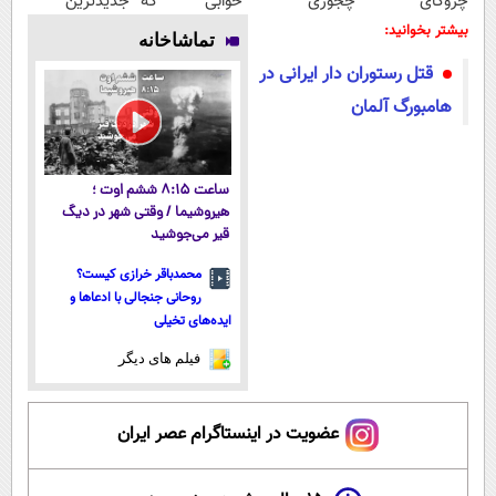
چروکای
چجوری
خوابی که
جدیدترین
پوستتوصاف
پولدارشی! باور
میلیاردر شد.
فناوری اروپا،
بیشتر بخوانید:
تماشاخانه
میکنه!50%تخفیف
نداری امتحانش
آموزش رایگان
سبک و مقاوم |
قتل رستوران دار ایرانی در
مجانیه
پرداخت قسطی
هامبورگ آلمان
ساعت ۸:۱۵ ششم اوت ؛
هیروشیما / وقتی شهر در دیگ
قیر می‌جوشید
محمدباقر خرازی کیست؟
روحانی جنجالی با ادعاها و
ایده‌های تخیلی
فیلم های دیگر
عضویت در اینستاگرام عصر ایران