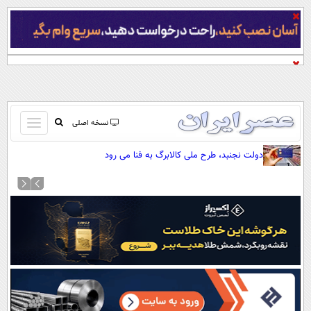
باز
نسخه اصلی
و
صفحه اول
دولت نجنبد، طرح ملی کالابرگ به فنا می رود
بسته
تماس با ما
کردن
آرشیو
منو
جستجو
نظرسنجی
آب و هوا
اوقات شرعی
پیوند ها
سواد زندگی