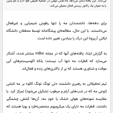
می‌کنند. این یافته نشان می‌دهد مه نقش مهمی در تصفیه طبیعی هوا دارد و جو زمین
پیامک
سرگرمی
را به عنوان یک راکتور زیستی فعال معرفی می‌کند.
روانشناسی
فناوری
آشپزی
گوناگون
برای دهه‌ها، دانشمندان مه را تنها رطوبتی شیمیایی و غیرفعال
دانلود
می‌دانستند. با این حال، مطالعه‌ای پیشگامانه توسط محققان دانشگاه
حوادث
ایالتی آریزونا این درک را بنیادین تغییر داده است.
محیط زیست
سلامت
به گزارش ایتنا، یافته‌های آنها که در مجله mBio منتشر شده، آشکار
فرهنگی
می‌سازد که قطرات مه تنها آب نیستند؛ بلکه اکوسیستم‌های آبی
بین الملل
موقت و شناوری هستند که پر از باکتری‌های زنده و فعال‌اند.
اجتماعی
تیم تحقیقاتی به رهبری دانشمند «تی تونگ تونگ کائو» بر مه تابشی
حیات وحش
(نوعی مه که در شب‌های آرام و مرطوب تشکیل می‌شود) تمرکز کرد. با
سیاست خارجی
مقایسه نمونه‌های هوای خشک با خودِ مه، آن‌ها کشفی چشمگیر
داشتند: قطرات مه دارای یک میکروبیوم منحصربه‌فرد و پویا هستند که