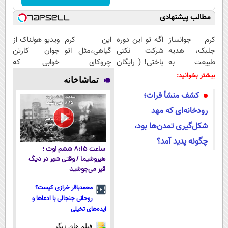
مطالب پیشنهادی
کرم جوانساز
اگه تو این دوره
این کرم
ویدیو هولناک از
جلبک، هدیه
شرکت نکنی
گیاهی،مثل اتو
جوان کارتن
طبیعت به
باختی! ( رایگان
چروکای
خوابی که
شما(خرید با
آموزش ببین
پوستتوصاف
میلیاردر شد.
بیشتر بخوانید:
تماشاخانه
تخفیف ویژه)
پولدار شی)
میکنه!50%تخفیف
آموزش رایگان
کشف منشأ فرات؛
رودخانه‌ای که مهد
شکل‌گیری تمدن‌ها بود،
چگونه پدید آمد؟
ساعت ۸:۱۵ ششم اوت ؛
هیروشیما / وقتی شهر در دیگ
قیر می‌جوشید
محمدباقر خرازی کیست؟
روحانی جنجالی با ادعاها و
ایده‌های تخیلی
فیلم های دیگر