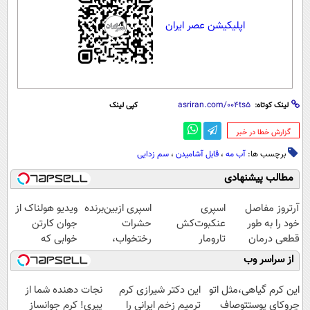
اپلیکیشن عصر ایران
لینک کوتاه:
کپی لینک
‌گزارش خطا در خبر
برچسب ها:
آب مه
،
قابل آشامیدن
،
سم زدایی
مطالب پیشنهادی
آرتروز مفاصل
اسپری
اسپری ازبین‌برنده
ویدیو هولناک از
خود را به طور
عنکبوت‌‌کش
حشرات
جوان کارتن
قطعی درمان
تارومار
رختخواب،
خوابی که
کنید!
ازبین‌برنده انواع
مناسب برای
میلیاردر شد.
از سراسر وب
◗پرسش‌نامه◖
عنکبوت
مقابله با انواع
آموزش رایگان
ساس
این کرم گیاهی،مثل اتو
این دکتر شیرازی کرم
نجات دهنده شما از
چروکای پوستتوصاف
ترمیم زخم ایرانی را
پیری! کرم جوانساز