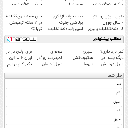
میکنه!50%تخفیف
ساخت!!!
جلبک 50%تخفیف
بدون سوزن پوستتو
بمب جوانساز! کرم
جای بخیه داری؟؟ فقط
10سال جوون
بوتاکس جلبک
در 3 هفته ترمیمش
کن50%تخفیف پاییزی
اسپیرولینا50%تخفیف
کن!😍
مطالب پیشنهادی
کمر درد داری؟
اسپری
میخوای
برای اولین بار در
دیگه بسه! در
عنکبوت‌‌کش
کمردردت رو "در
ایران🇮🇷 این
منزل درمانش
تارومار
منزل" درمان
دکتر کرم ترمیم
کن
ازبین‌برنده انواع
کنی؟ (◂فیلم +
کننده 23 روزه
نظر شما
(◀پرسش‌نامه)
عنکبوت
◂پرسش‌نامه)
ساخت!
نام
ایمیل
* نظر