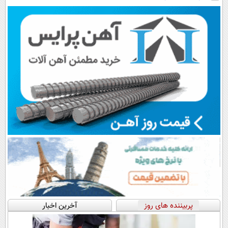
رایگان+پرداخت
پرداخت اقساطی
سبک و مقاوم |
اقساطی😍
💳 📍 تهران
پرداخت قسطی
پربیننده های روز
آخرین اخبار