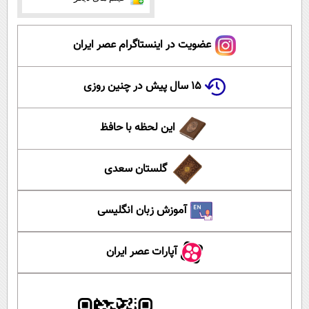
عضویت در اینستاگرام عصر ایران
۱۵ سال پیش در چنین روزی
این لحظه با حافظ
گلستان سعدی
آموزش زبان انگلیسی
آپارات عصر ایران