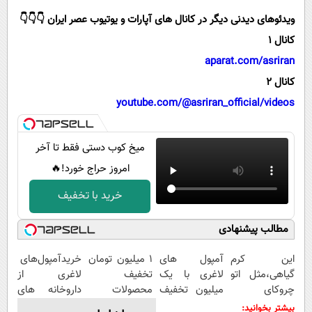
پیامک
سرگرمی
ویدئوهای دیدنی دیگر در کانال های آپارات و یوتیوب عصر ایران 👇👇👇
روانشناسی
فناوری
کانال 1
آشپزی
گوناگون
aparat.com/asriran
کانال 2
دانلود
حوادث
youtube.com/@asriran_official/videos
محیط زیست
سلامت
میخ کوب دستی فقط تا آخر
فرهنگی
امروز حراج خورد!🔥
بین الملل
خرید با تخفیف
اجتماعی
مطالب پیشنهادی
حیات وحش
این کرم
آمپول های
۱ میلیون تومان
خریدآمپول‌های
سیاست خارجی
گیاهی،مثل اتو
لاغری با یک
تخفیف
لاغری از
چروکای
میلیون تخفیف
محصولات
داروخانه های
پوستتوصاف
| ارسال از
لاغری؛ یک قدم
اطرافت، ارسال
بیشتر بخوانید: