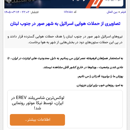
سیاسی
اقتصاد
فیلم
»
بین الملل
کد
۱۱۶۸۱۵۸
انتشار:
۲۲:۰۲ - ۱۴-۰۳-۱۴۰۵
جامعه
اقتصادی
تصاویری از حملات هوایی اسرائیل به شهر صور در جنوب لبنان
ورزشی
اجتماعی
خودرو
نیرو‌های اسرائیل شهر صور در جنوب لبنان را هدف حملات هوایی گسترده قرار دادند و
بین الملل
در پی این حملات ستون‌های دود در بخش‌هایی از شهر به هوا برخاست.
حوادث
فرهنگ و هنر
سیاست خارجی
سلامت
به استحضار همراهان فرهیخته عصر ایران می رسانیم به دلیل محدودیت های اینترنت در ایران ، تا
علم و دانش
یک برش دانایی
عادی شدن وضعیت ، ویدئوها در خارج کشور قابل مشاهده نیستند.
قرآن
فناوری و It
محیط زیست
پوزش ما را بپذیرید؛ قدرتان را می دانیم.
گوناگون
علمی
سفر و تفریح
به امید روزهای خوب برای ایران عزیزمان.
فیلم
سرگرمی
اخبار کریپتو
لوکس‌ترین شاسی‌بلند EREV در
عصر ایران 2
اقتصاد
باشگاه مغز
ایران، توسط نیکا موتور رونمایی
شد!
آموزش زبان
خواندنی ها و دیدنی ها
ورزش
مجله تصویری سلاح
اطلاعات بیشتر..
داستان کوتاه
سیاست