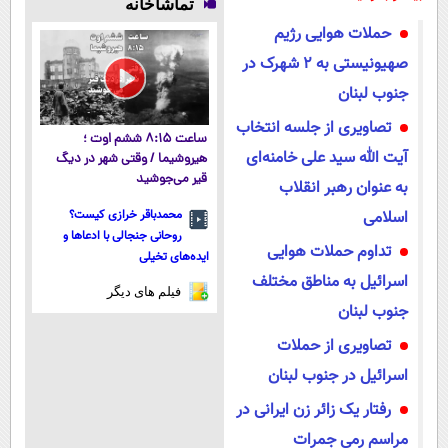
تماشاخانه
میکنه!50%تخفیف
داروخانه های
نزدیک‌تر به
فوری همراه با
حملات هوایی رژیم
معتبر
شروع کاهش
پک یخ!
وزن
صهیونیستی به ۲ شهرک در
جنوب لبنان
تصاویری از جلسه انتخاب
ساعت ۸:۱۵ ششم اوت ؛
آیت الله سید علی خامنه‌ای
هیروشیما / وقتی شهر در دیگ
قیر می‌جوشید
به عنوان رهبر انقلاب
اسلامی
محمدباقر خرازی کیست؟
روحانی جنجالی با ادعاها و
تداوم حملات هوایی
ایده‌های تخیلی
اسرائیل به مناطق مختلف
فیلم های دیگر
جنوب لبنان
تصاویری از حملات
اسرائیل در جنوب لبنان
رفتار یک زائر زن ایرانی در
مراسم رمی جمرات