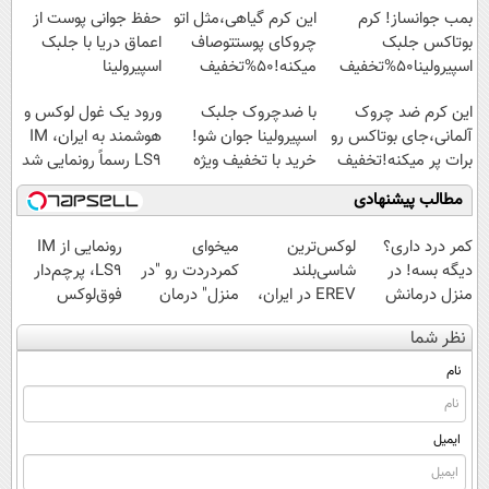
بمب جوانساز! کرم
این کرم گیاهی،مثل اتو
حفظ جوانی پوست از
بوتاکس جلبک
چروکای پوستتوصاف
اعماق دریا با جلبک
اسپیرولینا50%تخفیف
میکنه!50%تخفیف
اسپیرولینا
این کرم ضد چروک
با ضدچروک جلبک
ورود یک غول لوکس و
آلمانی،جای بوتاکس رو
اسپیرولینا جوان شو!
هوشمند به ایران، IM
برات پر میکنه!تخفیف
خرید با تخفیف ویژه
LS9 رسماً رونمایی شد
تا امشب
مطالب پیشنهادی
کمر درد داری؟
لوکس‌ترین
میخوای
رونمایی از IM
دیگه بسه! در
شاسی‌بلند
کمردردت رو "در
LS9، پرچم‌دار
منزل درمانش
EREV در ایران،
منزل" درمان
فوق‌لوکس
کن
توسط نیکا موتور
کنی؟ (◂فیلم +
EREV وارد بازار
نظر شما
(◀پرسش‌نامه)
رونمایی شد!
◂پرسش‌نامه)
ایران شد
نام
ایمیل