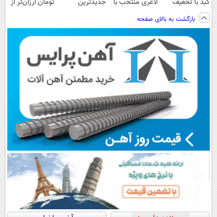
کبد با تخفیف
لاغری منتخب با
جدیدترین
تومان ارزان‌تر از
ویژه
ارسال از
فناوری اروپا،
همه‌جا بخر!
بازگشت به بالای صفحه
داروخانه نزدیکت
سبک و مقاوم |
پرداخت قسطی