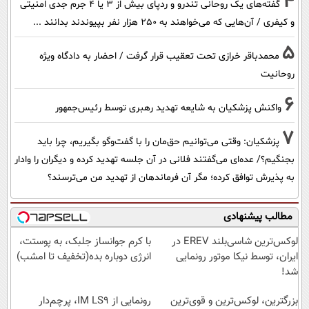
4
گفته‌های یک روحانی تندرو و ردپای بیش از ۳ یا ۴ جرم جدی امنیتی
و کیفری / آن‌هایی که می‌خواهند به ۲۵۰ هزار نفر بپیوندند بدانند ...
5
محمدباقر خرازی تحت تعقیب قرار گرفت / احضار به دادگاه ویژه
روحانیت
6
واکنش پزشکیان به شایعه تهدید رهبری توسط رئیس‌جمهور
7
پزشکیان: وقتی می‌توانیم حق‌مان را با گفت‌وگو بگیریم، چرا باید
بجنگیم؟/ عده‌ای می‌گفتند فلانی در آن جلسه تهدید کرده و دیگران را وادار
به پذیرش توافق کرده؛ مگر آن فرماندهان از تهدید من می‌ترسند؟
مطالب پیشنهادی
لوکس‌ترین شاسی‌بلند EREV در
با کرم جوانساز جلبک، به پوستت،
ایران، توسط نیکا موتور رونمایی
انرژی دوباره بده(تخفیف تا امشب)
شد!
بزرگترین، لوکس‌ترین و قوی‌ترین
رونمایی از IM LS9، پرچم‌دار