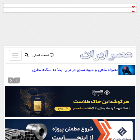
باز
نسخه اصلی
و
صفحه اول
مصرف ماهی و میوه سدی در برابر ابتلا به سکته مغزی
بسته
تماس با ما
کردن
آرشیو
منو
جستجو
نظرسنجی
آب و هوا
اوقات شرعی
پیوند ها
سواد زندگی