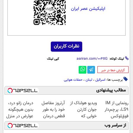
اپلیکیشن عصر ایران
نظرات کاربران
لینک کوتاه:
کپی لینک
‌گزارش خطا در خبر
برچسب ها:
اسرائیل
،
لبنان
،
حملات هوایی
مطالب پیشنهادی
رونمایی از IM
ویدیو هولناک از
آرتروز مفاصل
درمان زانو درد،
LS9، پرچم‌دار
جوان کارتن
خود را به طور
بدون هیچگونه
فوق‌لوکس
خوابی که
قطعی درمان
عوارض در منزل
EREV وارد بازار
میلیاردر شد.
کنید!
(◂پرسش‌نامه)
از سراسر وب
ایران شد
آموزش رایگان
◗پرسش‌نامه◖