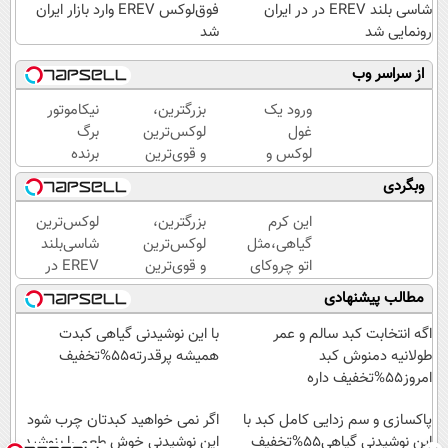
شاسی بلند EREV در در ایران
فوق‌لوکس EREV وارد بازار ایران
رونمایی شد
شد
از سراسر وب
ورود یک
بزرگترین،
نیکاموتور
غول
لوکس‌ترین
برگ
لوکس و
و قوی‌ترین
برنده
هوشمند
شاسی بلند
جدیدش
وبگردی
به ایران،
EREV در
را رو کرد،
IM LS9
در ایران
IM LS9
این کرم
بزرگترین،
لوکس‌ترین
رسماً
رونمایی
رسماً
گیاهی،مثل
لوکس‌ترین
شاسی‌بلند
رونمایی
شد
وارد بازار
اتو چروکای
و قوی‌ترین
EREV در
شد
ایران شد
پوستتوصاف
شاسی بلند
ایران،
مطالب پیشنهادی
میکنه!50%تخفیف
EREV در
توسط نیکا
در ایران
موتور
اگه انتخابت کبد سالم و عمر
با این نوشیدنی گیاهی کبدت
رونمایی
رونمایی
طولانیه دمنوش کبد
همیشه پرقدرته55%تخفیف
شد
شد!
امروز55%تخفیف داره
پاکسازی و سم زدایی کامل کبد با
اگر نمی خواهید کبدتان چرب شود
این نوشیدنی گیاهی55%تخفیف
این نوشیدنی خوش طعم را بنوشید