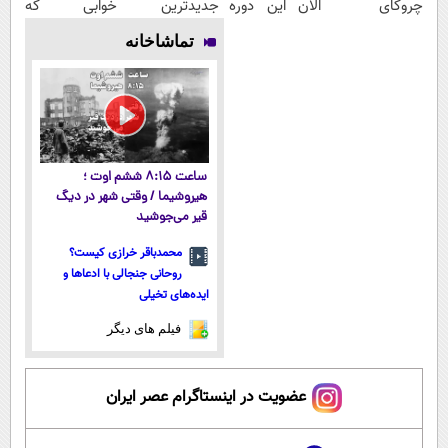
چروکای
الان این دوره
جدیدترین
خوابی که
پوستتوصاف
رایگان رو شرکت
فناوری اروپا،
میلیاردر شد.
تماشاخانه
میکنه!50%تخفیف
کن تا دیر
سبک و مقاوم |
آموزش رایگان
نشده!
پرداخت قسطی
ساعت ۸:۱۵ ششم اوت ؛
هیروشیما / وقتی شهر در دیگ
قیر می‌جوشید
محمدباقر خرازی کیست؟
روحانی جنجالی با ادعاها و
ایده‌های تخیلی
فیلم های دیگر
عضویت در اینستاگرام عصر ایران