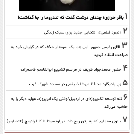
1
باقر خرازی؛ چندان درشت گفت که تندروها را جا گذاشت!
2
«تجرد قطعی»، انتخابی جدید برای سبک زندگی
3
آقای رئیس جمهور! این هم یک نمونه از حذف که در گزارش خود به
صراحت انتقاد کردید
4
حضور محمدجواد ظریف در مراسم تشییع ابوالقاسم قاسم‌زاده
5
زنِ بادیگارد محافظ نیوشا ضیغمی در مسجد شهرک غرب
6
تله توسعه تک‌پروژه‌ای در اردبیل/وقتی یک ابرپروژه، موارد دیگر را به
حاشیه می‌راند
7
بانوی معماری که به بتن روح داد؛ درباره سوتلانا کانا رادویچ (+تصاویر)