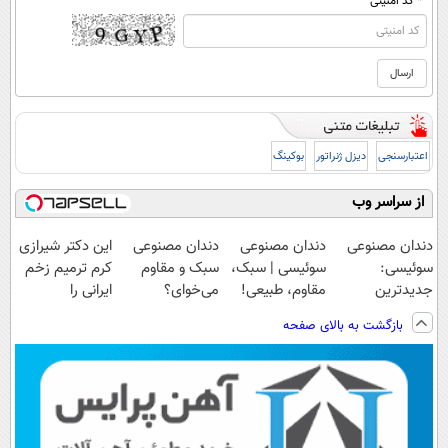
* کد امنیتی
اعتبارسنجی
دیزل ژنراتور
بوکینگ
از سراسر وب
دندان مصنوعی
دندان مصنوعی
دندان مصنوعی
این دکتر شیرازی
سوئیسی:
سوئیسی | سبک،
سبک و مقاوم
کرم ترمیم زخم
جدیدترین
مقاوم، طبیعی!
می‌خوای؟
ایرانی را
فناوری اروپا،
ویزیت
پرداخت اقساطی
ساخت!!!
بازگشت به بالای صفحه
سبک و مقاوم |
رایگان+پرداخت
هم داریم!😍 |
پرداخت قسطی
اقساطی😍
📍تهران