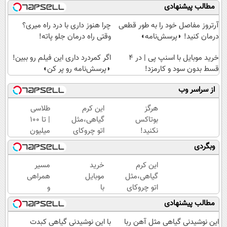
مطالب پیشنهادی
آرتروز مفاصل خود را به طور قطعی
چرا هنوز داری با درد راه میری؟
درمان کنید! ◗پرسش‌نامه◖
وقتی راه درمان جلو پاته!
خرید موبایل با اسنپ پی | در ۴
اگر کمردرد داری این فیلم رو ببین!
قسط بدون سود و کارمزد!
◗پرسش‌نامه رو پر کن◖
از سراسر وب
هرگز
این کرم
طلاسی
بوتاکس
گیاهی،مثل
| تا 100
نکنید!
اتو چروکای
میلیون
جوانساز
پوستتوصاف
وام
وبگردی
جلبک
میکنه!50%تخفیف
آنی
پوست
خرید
این کرم
خرید
مسیر
شمارا
طلا💰
گیاهی،مثل
موبایل
همراهی
۱۰ سال
ثبت
اتو چروکای
با
و
جوان
نام
پوستتوصاف
اسنپ
گزارش
مطالب پیشنهادی
می کند
کن!
میکنه!50%تخفیف
پی | در
عملکرد
۴
گروه
این نوشیدنی گیاهی مثل آهن ربا
با این نوشیدنی گیاهی کبدت