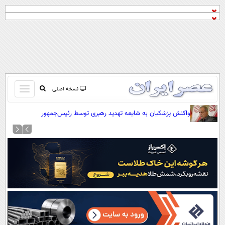
باز
نسخه اصلی
و
صفحه اول
واکنش پزشکیان به شایعه تهدید رهبری توسط رئیس‌جمهور
بسته
تماس با ما
کردن
آرشیو
منو
جستجو
نظرسنجی
آب و هوا
اوقات شرعی
پیوند ها
سواد زندگی