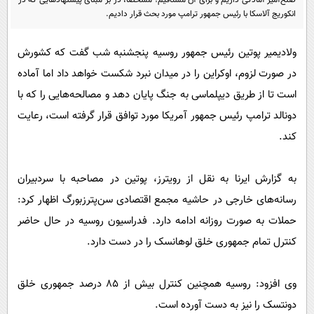
صلح‌آمیز آمادگی داریم و برای آن مشتاقیم؛ مشخصا، در بر مبنای پیشنهادهایی که در
پیامک
سرگرمی
انکوریج آلاسکا با رئیس جمهور ترامپ مورد بحث قرار دادیم.
روانشناسی
فناوری
ولادیمیر پوتین رئیس جمهور روسیه پنجشنبه شب گفت که کشورش
آشپزی
گوناگون
در صورت لزوم، اوکراین را در میدان نبرد شکست خواهد داد اما آماده
دانلود
حوادث
است تا از طریق دیپلماسی به جنگ پایان دهد و مصالحه‌هایی را که با
محیط زیست
دونالد ترامپ رئیس جمهور آمریکا مورد توافق قرار گرفته است، رعایت
کند.
سلامت
فرهنگی
به گزارش ایرنا به نقل از رویترز، پوتین در مصاحبه با سردبیران
بین الملل
رسانه‌های خارجی در حاشیه مجمع اقتصادی سن‌پترزبورگ اظهار کرد:
اجتماعی
حملات به صورت روزانه ادامه دارد. فدراسیون روسیه در حال حاضر
حیات وحش
کنترل تمام جمهوری خلق لوهانسک را در دست دارد.
سیاست خارجی
وی افزود: روسیه همچنین کنترل بیش از ۸۵ درصد جمهوری خلق
دونتسک را نیز به دست آورده است.