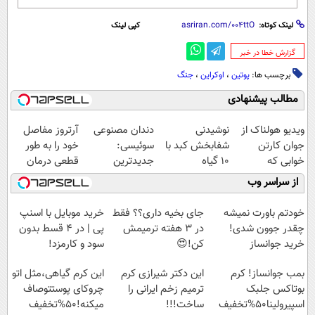
لینک کوتاه:
کپی لینک
‌گزارش خطا در خبر
برچسب ها:
پوتین
،
اوکراین
،
جنگ
مطالب پیشنهادی
ویدیو هولناک از
نوشیدنی
دندان مصنوعی
آرتروز مفاصل
جوان کارتن
شفابخش کبد با
سوئیسی:
خود را به طور
خوابی که
10 گیاه
جدیدترین
قطعی درمان
میلیاردر شد.
موثر(تخفیف تا
فناوری اروپا،
کنید!
از سراسر وب
آموزش رایگان
امشب)
سبک و مقاوم |
◗پرسش‌نامه◖
پرداخت قسطی
خودتم باورت نمیشه
جای بخیه داری؟؟ فقط
خرید موبایل با اسنپ
چقدر جوون شدی!
در 3 هفته ترمیمش
پی | در ۴ قسط بدون
خرید جوانساز
کن!😍
سود و کارمزد!
اسپیرولینا با تخفیف
بمب جوانساز! کرم
این دکتر شیرازی کرم
این کرم گیاهی،مثل اتو
ویژه
بوتاکس جلبک
ترمیم زخم ایرانی را
چروکای پوستتوصاف
اسپیرولینا50%تخفیف
ساخت!!!
میکنه!50%تخفیف