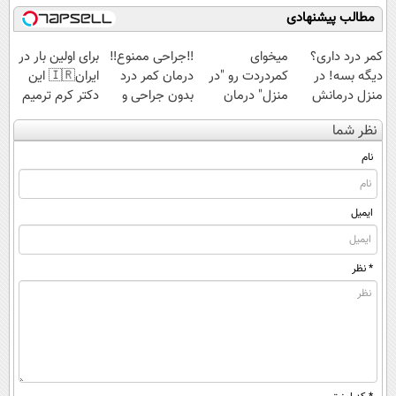
مطالب پیشنهادی
کمر درد داری؟
میخوای
‼️جراحی ممنوع‼️
برای اولین بار در
دیگه بسه! در
کمردردت رو "در
درمان کمر درد
ایران🇮🇷 این
منزل درمانش
منزل" درمان
بدون جراحی و
دکتر کرم ترمیم
کن
کنی؟ (◂فیلم +
دوره نقاهت
کننده 23 روزه
نظر شما
(◀پرسش‌نامه)
◂پرسش‌نامه)
ساخت!
نام
ایمیل
* نظر