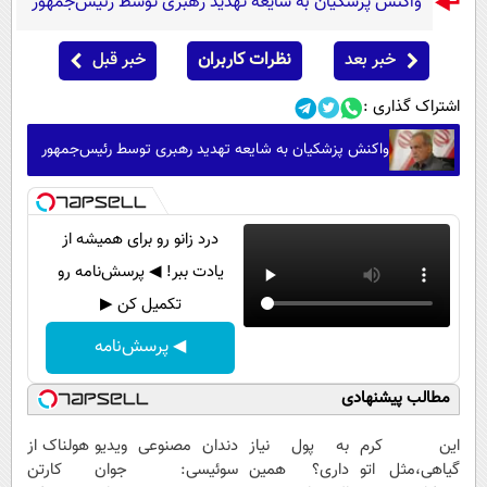
واکنش پزشکیان به شایعه تهدید رهبری توسط رئیس‌جمهور
خبر بعد
نظرات کاربران
خبر قبل
اشتراک گذاری :
واکنش پزشکیان به شایعه تهدید رهبری توسط رئیس‌جمهور
درد زانو رو برای همیشه از
یادت ببر! ◀ پرسش‌نامه رو
تکمیل کن ▶
◀ پرسش‌نامه
مطالب پیشنهادی
این کرم
به پول نیاز
دندان مصنوعی
ویدیو هولناک از
گیاهی،مثل اتو
داری؟ همین
سوئیسی:
جوان کارتن