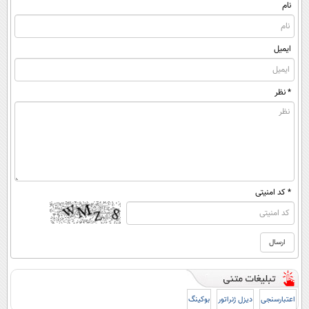
نام
ایمیل
* نظر
* کد امنیتی
اعتبارسنجی
دیزل ژنراتور
بوکینگ