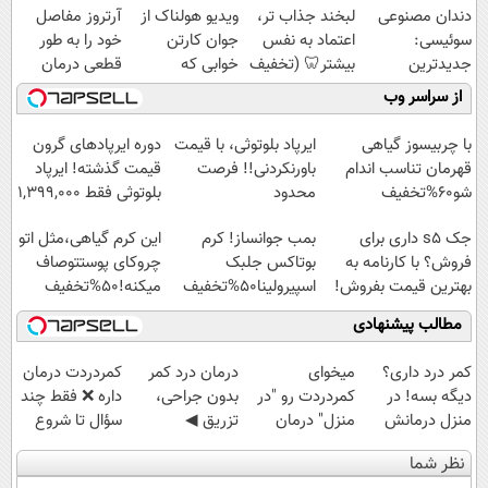
دندان مصنوعی
لبخند جذاب تر،
ویدیو هولناک از
آرتروز مفاصل
سوئیسی:
اعتماد به نفس
جوان کارتن
خود را به طور
جدیدترین
بیشتر🦷 (تخفیف
خوابی که
قطعی درمان
فناوری اروپا،
تا امشب)
میلیاردر شد.
کنید!
از سراسر وب
سبک و مقاوم |
آموزش رایگان
◗پرسش‌نامه◖
پرداخت قسطی
با چربیسوز گیاهی
ایرپاد بلوتوثی، با قیمت
دوره ایرپاد‌های گرون
قهرمان تناسب اندام
باورنکردنی!! فرصت
قیمت گذشته! ایرپاد
شو60%تخفیف
محدود
بلوتوثی فقط 1,399,000
تومان
جک s5 داری برای
بمب جوانساز! کرم
این کرم گیاهی،مثل اتو
فروش؟ با کارنامه به
بوتاکس جلبک
چروکای پوستتوصاف
بهترین قیمت بفروش!
اسپیرولینا50%تخفیف
میکنه!50%تخفیف
مطالب پیشنهادی
کمر درد داری؟
میخوای
درمان درد کمر
‌کمردردت درمان
دیگه بسه! در
کمردردت رو "در
بدون جراحی،
داره ❌ فقط چند
منزل درمانش
منزل" درمان
تزریق ◀
سؤال تا شروع
کن
کنی؟ (◂فیلم +
پرسش‌نامه رو پر
بهبودی فاصله‌
نظر شما
(◀پرسش‌نامه)
◂پرسش‌نامه)
کن ▶
داری!