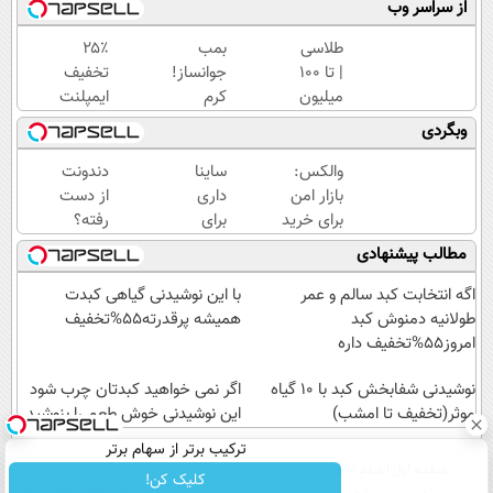
از سراسر وب
طلاسی
بمب
۲۵٪
| تا 100
جوانساز!
تخفیف
میلیون
کرم
ایمپلنت
وام
بوتاکس
تا پایان
وبگردی
آنی
جلبک
جشنواره
خرید
اسپیرولینا50%تخفیف
🎁
والکس:
ساینا
دندونت
طلا💰
بازار امن
داری
از دست
ثبت
برای خرید
برای
رفته؟
نام
و فروش
فروش؟
ایمپلنت
مطالب پیشنهادی
کن!
دارایی‌های
با
با
دیجیتال
کارنامه
اقساط
اگه انتخابت کبد سالم و عمر
با این نوشیدنی گیاهی کبدت
به
۱۲
طولانیه دمنوش کبد
همیشه پرقدرته55%تخفیف
بهترین
ماهه
امروز55%تخفیف داره
قیمت
راه
نوشیدنی شفابخش کبد با 10 گیاه
بفروش!
حلشه
اگر نمی خواهید کبدتان چرب شود
موثر(تخفیف تا امشب)
این نوشیدنی خوش طعم را بنوشید
ترکیب برتر از سهام برتر
صفحه اول
فیلم
عصر ایران۲
درباره عصرایران
تماس با ما
آرشیو
جستجو
کلیک کن!