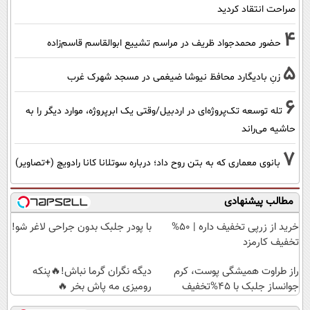
صراحت انتقاد کردید
4
حضور محمدجواد ظریف در مراسم تشییع ابوالقاسم قاسم‌زاده
5
زنِ بادیگارد محافظ نیوشا ضیغمی در مسجد شهرک غرب
6
تله توسعه تک‌پروژه‌ای در اردبیل/وقتی یک ابرپروژه، موارد دیگر را به
حاشیه می‌راند
7
بانوی معماری که به بتن روح داد؛ درباره سوتلانا کانا رادویچ (+تصاویر)
مطالب پیشنهادی
خرید از زرپی تخفیف داره | 50%
با پودر جلبک بدون جراحی لاغر شو!
تخفیف کارمزد
راز طراوت همیشگی پوست، کرم
دیگه نگران گرما نباش!🔥پنکه
جوانساز جلبک با 45%تخفیف
رومیزی مه پاش بخر 🔥