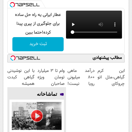
عطار ایرانی یه راه حل ساده
برای جلوگیری از پیری پیدا
کرده!حتما ببین
ثبت خرید
مطالب پیشنهادی
این کرم
درآمد ماهی
وام تا ۳ میلیارد
با این نوشیدنی
گیاهی،مثل اتو
800 میلیونی
تومان ویژه
گیاهی کبدت
چروکای
رویا نیست!
صاحبان
همیشه
پوستتوصاف
امتحانش
فروشگاه‌های
پرقدرته55%تخفیف
تماشاخانه
میکنه!50%تخفیف
مجانیه😉
آنلاین و
حضوری