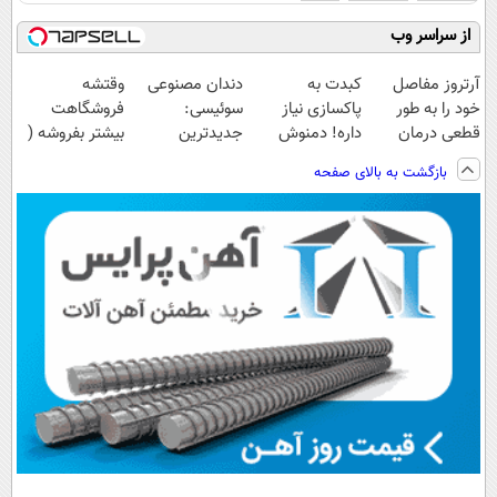
از سراسر وب
آرتروز مفاصل
کبدت به
دندان مصنوعی
وقتشه
خود را به طور
پاکسازی نیاز
سوئیسی:
فروشگاهت
قطعی درمان
داره! دمنوش
جدیدترین
بیشتر بفروشه (
کنید!
گیاهی
فناوری اروپا،
همین الان ثبت
بازگشت به بالای صفحه
◗پرسش‌نامه◖
کبد55%تخفیف
سبک و مقاوم |
نام کن )
پرداخت قسطی