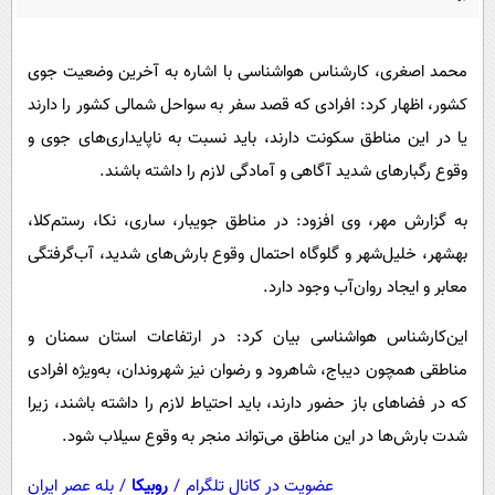
پیامک
سرگرمی
روانشناسی
فناوری
محمد اصغری، کارشناس هواشناسی با اشاره به آخرین وضعیت جوی
آشپزی
گوناگون
کشور، اظهار کرد: افرادی که قصد سفر به سواحل شمالی کشور را دارند
دانلود
حوادث
یا در این مناطق سکونت دارند، باید نسبت به ناپایداری‌های جوی و
وقوع رگبارهای شدید آگاهی و آمادگی لازم را داشته باشند.
محیط زیست
سلامت
به گزارش مهر،
وی افزود: در مناطق جویبار، ساری، نکا، رستم‌کلا،
بهشهر، خلیل‌شهر و گلوگاه احتمال وقوع بارش‌های شدید، آب‌گرفتگی
فرهنگی
معابر و ایجاد روان‌آب وجود دارد.
بین الملل
این‌کارشناس هواشناسی بیان کرد: در ارتفاعات استان سمنان و
اجتماعی
مناطقی همچون دیباج، شاهرود و رضوان نیز شهروندان، به‌ویژه افرادی
حیات وحش
که در فضاهای باز حضور دارند، باید احتیاط لازم را داشته باشند، زیرا
سیاست خارجی
شدت بارش‌ها در این مناطق می‌تواند منجر به وقوع سیلاب شود.
عضویت در کانال تلگرام
/
روبیکا
/
بله عصر ایران