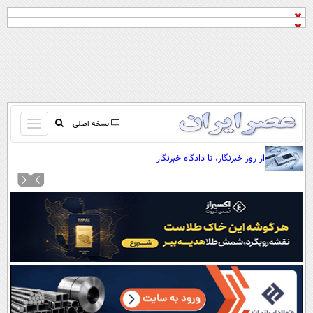
باز
نسخه اصلی
و
صفحه اول
از روز خبرنگار، تا دادگاه خبرنگار
بسته
تماس با ما
کردن
آرشیو
منو
جستجو
نظرسنجی
آب و هوا
اوقات شرعی
پیوند ها
سواد زندگی