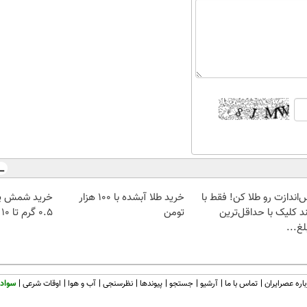
‌اندازت رو طلا کن! فقط با
خرید طلا آبشده با 100 هزار
خرید شمش پل
د کلیک با حداقل‌ترین
تومن
۰.۵ گرم تا ۱۰ گرم
غ...
اره عصرایران
تماس با ما
آرشیو
جستجو
پیوندها
نظرسنجی
آب و هوا
اوقات شرعی
سواد 