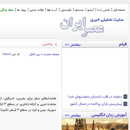
صفحه اول
تماس با ما
آرشیو
جستجو
نظرسنجی
آب و هوا
اوقات شرعی
پیوند ها
سواد زندگی
فیلم
بیشتر »»
واکنش روزنامه جوان ب
_
صفحه نخست
»
بین الملل
کد خبر
۱۱۶۸۲۰۲
دماوند در قلب تابستان سفیدپوش شد!
هشدارهای سفر برای بحرین، اسرائیل، ا
متحده
پیش‌بینی باران پراکنده در شمال کشور
سوریه، یمن و غزه در سطح ۴ (سفر نکنید) قرار دارند.
آموزش زبان انگلیسی
بیشتر »»