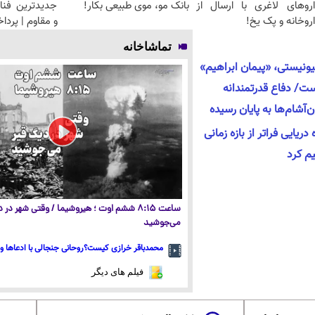
اروهای لاغری با ارسال از
بانک مو، موی طبیعی بکار!
جدیدترین فنا
روخانه و پک یخ!
و مقاوم | پرد
تماشاخانه
ونیستی، «پیمان ابراهیم»
ت/ دفاع قدرتمندانه
آشام‌ها به پایان رسیده
یایی فراتر از بازه زمانی
یم کرد
ساعت ۸:۱۵ ششم اوت ؛ هیروشیما / وقتی شهر در
می‌جوشید
محمدباقر خرازی کیست؟روحانی جنجالی با ادعاها و 
فیلم های دیگر