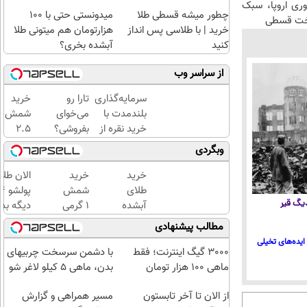
45%تخفیف
وری اروپا، سبک
چطور میشه قسطی طلا
میدونستی حتی با ۱۰۰
اخت قسطی
خرید | با طلاسی پس انداز
هزارتومان هم میتونی طلا
کنید
آبشده بخری؟
از سراسر وب
سرمایه‌گذاری
تارا رو
خرید
بلندمدت با
می‌خوای
شمش
خرید نقره از
بفروشی؟
2.5
دیجی‌کالا
با
گرمی
وبگردی
خودرو۴۵
از
یک‌روزه
طلاسی
خرید
خرید
الان طلا
بفروشش
😍
طلای
شمش
 دیگ قیر
آبشده
1 گرمی
دیگه بده
حتی با
از
سرمایه‌گ
مطالب پیشنهادی
۱۰۰هزارتومان
طلاسی
طلا با ا
ایده‌های تخیلی
بی‌بهره
3000 گیگ اینترنت؛ فقط
با دشمن سرسخت چربیهای
ماهی 100 هزار تومان
بدن، ماهی 5 کیلو لاغر شو
از الان تا آخر تابستون
مسیر همراهی و گزارش