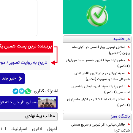
در حاشیه
پربیننده ترین پست همین ی
استایل لیمویی بهار قاسمی در اکران ماه
پنهان (+عکس)
جشن تولد مونا فائزپور همسر احمد مهران‌فر
تاریخ به روایت تصویر/ دوچرخه
(+عکس)
هدیه تهرانی در جدیدترین ظاهر شدن ،
خبر بعد
همچنان ساده و اسپورت (عکس)
عکس پدرانه سپند امیرسلیمانی با شعری
اشتراک گذاری :
احساسی (+عکس)
استایل شیک لیندا کیانی در اکران ماه پنهان
معماری تاریخی خانه فر
(+عکس)
مطالب پیشنهادی
باشگاه مغز
چالش بینایی؛ اگر تیزبین و سریع هستی
آمپول لاغری اسپارتینا، ا
1
شرکت کن!