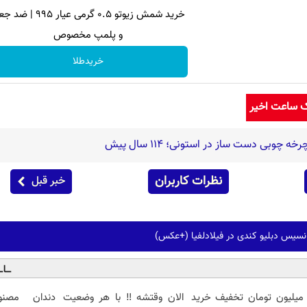
خرید شمش زیوتو ۰.۵ گرمی عیار ۹۹۵ 
و پلمپ مخصوص
خریدطلا
ک ساعت اخیر
 چوبی دست ساز در استونی؛ 114 سال پیش
نظرات کاربران
خبر قبل
انسیس دبلیو کندی در فیلادلفیا (+عکس)
 میلیون تومان تخفیف خرید
الان وقتشه‼️ با هر وضعیت
دندان مصنو