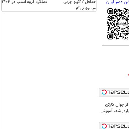
حداقل 12کیلو چربی
عملکرد گروه اسنپ در ۱۴۰۴
شن عصر ایران
میسوزونی🧨
از جوان کارتن
یاردر شد. آموزش