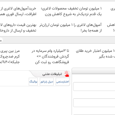
ری
۱ میلیون تومان تخفیف محصولات لاغری؛
خریدآمپول‌های لاغری از 
یک قدم نزدیک‌تر به شروع کاهش وزن
اطرافت، ارسال فوری همرا
کاهش
آمپول‌های لاغری را ۱ میلیون تومان ارزان‌تر
!
از همه‌جا بخر!
تخفیف و ارسال از داروخان
100 میلیون اعتبار خرید طلای
تا 3میلیارد وام سرمایه در
مرز بین پیری
 شده بگیر
گردش فروشندگان =>
کرم ضدچروک
فروشگاهت رو ثبت کن
جلبکه!40%تخفیف
اعتبارسنجی
دیزل ژنراتور
بوکینگ