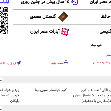
 عصر ایران
۱۵ سال پیش در چنین روزی
اپلیکی
 حافظ
گلستان سعدی
گلیسی
آپارات عصر ایران
کپی لینک
سفر
ارسال به دوستان
نسخه چاپی
ارسال به تلگرام
این آقای58ساله با کرم
کرم جوانساز اسپیرولینا
ویدیو هولناک 
ضدچروک جلبک10سال جوان
خوابی که میل
(سفارش با تخفیف)
رایگان