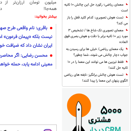
میلیون تومان ارزان‌تر از
د
معمای ریاضی؛ رکورد حل این چالش 10 ثانیه
همه‌جا!
دا
است
بیشتر بخوانید:
تست هوش تصویری: کدام کلید قفل را باز
می کند؟
باقری: نام واقعی طرح صهی
معمای تصویری تک شاخ ها / تشخیص 3
نیست بلکه «پیمان فرعون» اس
مورد زیر 10 ثانیه برابر با دقت و هوش بصری فوق
العاده
ایران نشان داد که ضیافت خون‌
یک معمای ریاضی/ خیلی ها برای رسیدن به
محسن رضایی: اگر محاصره در
جواب دچار چالش می شوند، شما چطور؟
فقط تیزبین ها می توانند این معما را در 10
معینی ادامه یابد، حمله خواه
ثانیه حل کنند!
تست هوش چالش برانگیز: نابغه های ریاضی
الگوی پنهان این معما را پیدا کنند!