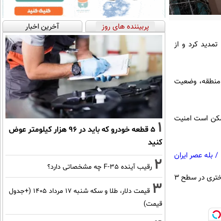
پربیننده های روز
آخرین اخبار
تمدید کرد و از
ر منطقه، وضعیت
ممکن است امنیت
1
۵ قطعه خودرو که باید در ۹۶ هزار کیلومتر عوض
کنید
/
بله عصر ایران
2
رقیب آینده F-35 چه مشخصاتی دارد؟
هشدارهای سفر برای بحرین، اسرائیل، اردن، کویت، عمان، قطر، عربستان سعودی، امارات متحده عربی و کرانه باختری در سطح ۳
3
قیمت دلار، طلا و سکه شنبه ۱۷ مرداد ۱۴۰۵ (+جدول
قیمت)