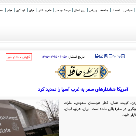
سیاسی
اقتصاد
جامعه
ورزشی
بین الملل
فرهنگ و هنر
علم و دانش
قرآن
گوناگون
فیلم
عصر 
‍‍‍ پ
پ
تاریخ انتشار:
۱۰:۵۰ - ۱۵-۰۳-۱۴۰۵
‌گزارش خطا در خبر
آمریکا هشدارهای سفر به غرب آسیا را تمدید کرد
ردن، کویت، عمان، قطر، عربستان سعودی، امارات
 عربی و کرانه باختری در سطح ۳ (بازنگری در سفر) باقی مانده است. ایران، عراق، لبنان،