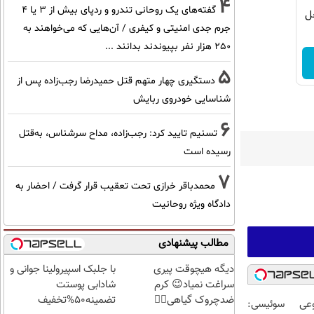
4
گفته‌های یک روحانی تندرو و ردپای بیش از ۳ یا ۴
| ضد جعل
جرم جدی امنیتی و کیفری / آن‌هایی که می‌خواهند به
۲۵۰ هزار نفر بپیوندند بدانند ...
5
دستگیری چهار متهم قتل حمیدرضا رجب‌زاده پس از
شناسایی خودروی ربایش
6
تسنیم تایید کرد: رجب‌زاده، مداح سرشناس، به‌قتل
رسیده است
7
محمدباقر خرازی تحت تعقیب قرار گرفت / احضار به
دادگاه ویژه روحانیت
مطالب پیشنهادی
دیگه هیچوقت پیری
با جلبک اسپیرولینا جوانی و
سراغت نمیاد😉 کرم
شادابی پوستت
ضدچروک گیاهی👈🏻
تضمینه50%تخفیف
عی سوئیسی: