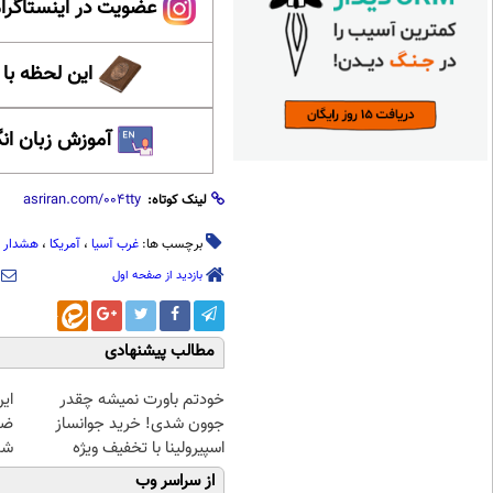
عضویت در اینستاگرام
این لحظه با
آموزش زبان ان
لینک کوتاه:
برچسب ها:
غرب آسیا
،
آمریکا
،
هشدار 
بازدید از صفحه اول
مطالب پیشنهادی
خودتم باورت نمیشه چقدر
جوون شدی! خرید جوانساز
اسپیرولینا با تخفیف ویژه
شد
از سراسر وب