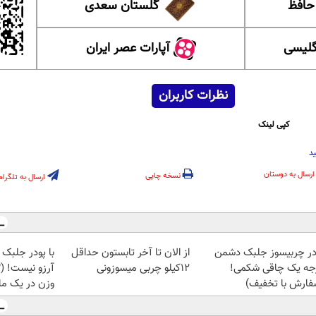
 حافظ
گلستان سعدی
گلیسی
آپارات عصر ایران
نظرات کاربران
کپی لینک
د
ارسال به دوستان
نسخه چاپی
ارسال به تلگرام
در چربیسوز جلبک دشمن
از الان تا آخر تابستون حداقل
با پودر جلبک 
جه یک چاقی شکمی!
12کیلو چربی میسوزونی
فارش با تخفیف)
وزن در یک ما