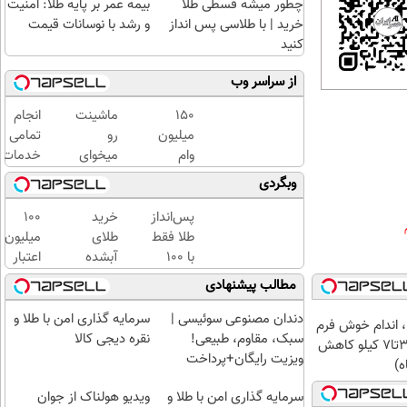
چطور میشه قسطی طلا
بیمه عمر بر پایه طلا: امنیت
خرید | با طلاسی پس انداز
و رشد با نوسانات قیمت
کنید
از سراسر وب
150
ماشینت
انجام
میلیون
رو
تمامی
وام
میخوای
خدمات
بگیر،
بفروشی؟
خودرویی
وبگردی
طلای
اینجا یک
در محل
آب
روزه
با یدک
پس‌انداز
خرید
100
شده و
برات
دات کام
طلا فقط
طلای
میلیون
زینتی
میفروشه
با ۱۰۰
آبشده
اعتبار
بخر
هزارتومان
حتی با
خرید
مطالب پیشنهادی
(امن و
۱۰۰هزارتومان
طلای
راحت)
آب
دندان مصنوعی سوئیسی |
سرمایه گذاری امن با طلا و
، اندام خوش فرم
شده
سبک، مقاوم، طبیعی!
نقره دیجی کالا
آرزو نیست! (3تا7 کیلو کاهش
بگیر
ویزیت رایگان+پرداخت
ه)
اقساطی😍
سرمایه گذاری امن با طلا و
ویدیو هولناک از جوان