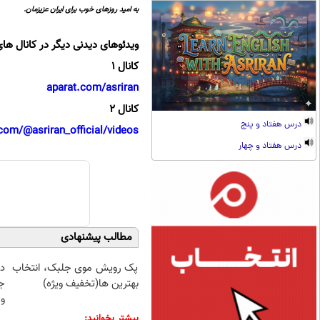
به امید روزهای خوب برای ایران عزیزمان.
ویدئوهای دیدنی دیگر در کانال های
کانال 1
aparat.com/asriran
کانال 2
درس هفتاد و پنج
com/@asriran_official/videos
درس هفتاد و چهار
مطالب پیشنهادی
پک رویش موی جلبک، انتخاب
د
بهترین ها(تخفیف ویژه)
ج
و 
بیشتر بخوانید: