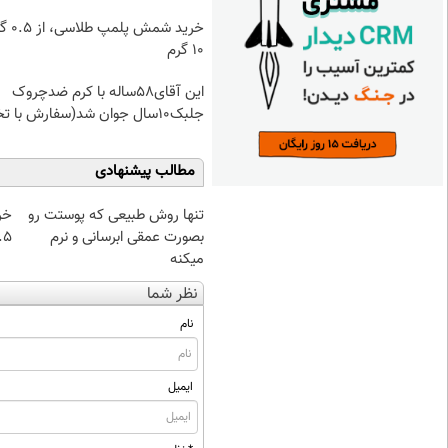
خرید شمش پ
۱۰ گرم
این آقای58ساله با کرم ضدچروک
جلبک10سال جوان شد(سفارش با تخفیف)
مطالب پیشنهادی
تنها روش طبیعی که پوستت رو
خر
بصورت عمقی ابرسانی و نرم
۰.۵ گرم تا
میکنه
نظر شما
نام
ایمیل