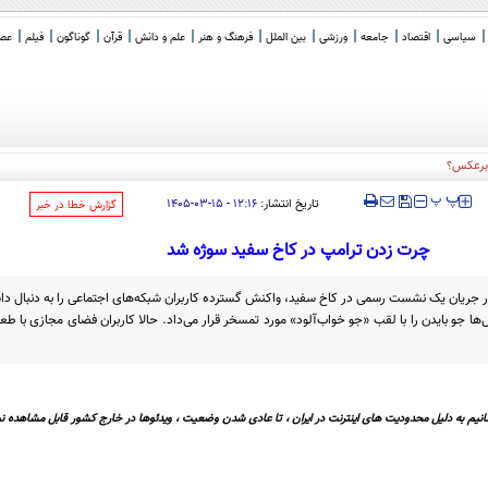
سیاسی
اقتصاد
جامعه
ورزشی
بین الملل
فرهنگ و هنر
علم و دانش
قرآن
گوناگون
فیلم
عصر 
ا برعکس؟
‍‍‍ پ
پ
تاریخ انتشار:
۱۲:۱۶ - ۱۵-۰۳-۱۴۰۵
‌گزارش خطا در خبر
چرت زدن ترامپ در کاخ سفید سوژه شد
ر جریان یک نشست رسمی در کاخ سفید، واکنش گسترده کاربران شبکه‌های اجتماعی را به دنبال دا
 جو بایدن را با لقب «جو خواب‌آلود» مورد تمسخر قرار می‌داد. حالا کاربران فضای مجازی با طعنه
نیم به دلیل محدودیت های اینترنت در ایران ، تا عادی شدن وضعیت ، ویدئوها در خارج کشور قابل مشاهده نی