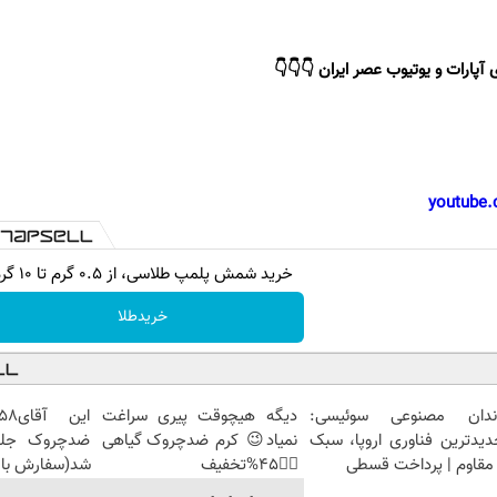
 آپارات و یوتیوب عصر ایران 👇👇👇
youtube.
خرید شمش پلمپ طلاسی، از ۰.۵ گرم تا ۱۰ گرم
خریدطلا
ندان مصنوعی سوئیسی:
دیگه هیچوقت پیری سراغت
دیدترین فناوری اروپا، سبک
نمیاد😉 کرم ضدچروک گیاهی
مقاوم | پرداخت قسطی
👈🏻45%تخفیف
شد(سفارش با 