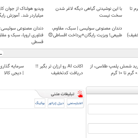
لمپ طلاسی، از ۰.۵ گرم تا
با این نوشیدنی گیاهی دیگه لاغر شدن
ویدیو هولناک از جوان کا
سخت نیست
میلیاردر شد. آموزش رایگ
دندان مصنوعی سوئیسی | سبک، مقاوم،
دندان مصنوعی سوئیسی:
طبیعی! ویزیت رایگان+پرداخت اقساطی😍
فناوری اروپا، سبک و مقا
قسطی
ید شمش پلمپ طلاسی، از
اکانت AI رو ارزان تر بگیر !!
سرمایه گذاری ا
 ۱۰ گرم
دریافت کدتخفیف
| دیجی کالا
اعتبارسنجی
دیزل ژنراتور
بوکینگ