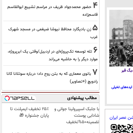
4
حضور محمدجواد ظریف در مراسم تشییع ابوالقاسم
قاسم‌زاده
5
زنِ بادیگارد محافظ نیوشا ضیغمی در مسجد شهرک
غرب
6
تله توسعه تک‌پروژه‌ای در اردبیل/وقتی یک ابرپروژه،
موارد دیگر را به حاشیه می‌راند
7
 دیگ قیر
بانوی معماری که به بتن روح داد؛ درباره سوتلانا کانا
رادویچ (+تصاویر)
ایده‌های تخیلی
مطالب پیشنهادی
با جلبک اسپیرولینا جوانی و
۲۵٪ تخفیف ایمپلنت تا
شادابی پوستت
پایان جشنواره 🎁
شن عصر ایران
تضمینه50%تخفیف