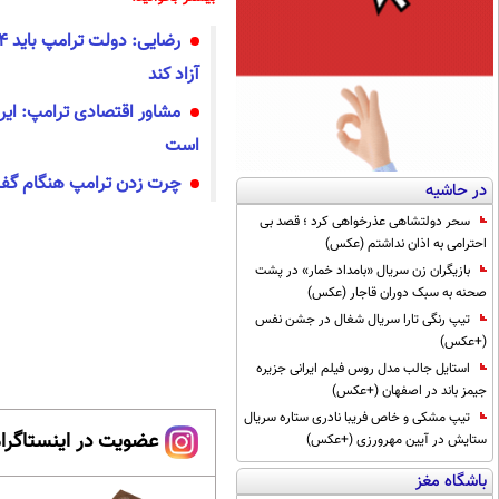
آزاد کند
مشاور اقتصادی ترامپ: ایرا
است
چرت زدن ترامپ هنگام گفت‌و
در حاشیه
سحر دولتشاهی عذرخواهی کرد ؛ قصد بی
احترامی به اذان نداشتم (عکس)
بازیگران زن سریال «بامداد خمار» در پشت
صحنه به سبک دوران قاجار (عکس)
تیپ رنگی تارا سریال شغال در جشن نفس
(+عکس)
استایل جالب مدل روس فیلم ایرانی جزیره
جیمز باند در اصفهان (+عکس)
تیپ مشکی و خاص فریبا نادری ستاره سریال
عضویت در اینستاگرام
ستایش در آیین مهرورزی (+عکس)
باشگاه مغز