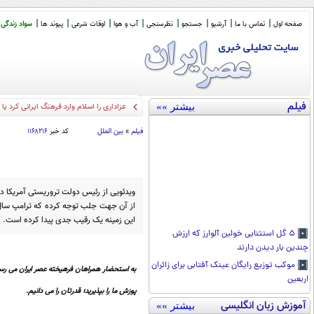
صفحه اول
تماس با ما
آرشیو
جستجو
نظرسنجی
آب و هوا
اوقات شرعی
پیوند ها
سواد زندگی
فیلم
بیشتر »»
عزاداری را اسلام وارد فرهنگ ایرانی کرد ی
فیلم
»
بین الملل
کد خبر
۱۱۶۸۲۱۶
ویدئویی از رئیس دولت تروریستی آمریکا د
از آن جهت جلب توجه کرده که ترامپ سال‌ها
این زمینه یک رقیب جدی پیدا کرده است.
۵ گل استثنایی خولین آلوارز که ارزش
چندین بار دیدن دارند
موکب توزیع رایگان عینک آفتابی برای زائران
به استحضار همراهان فرهیخته عصر ایران می رسا
اربعین
پوزش ما را بپذیرید؛ قدرتان را می دانیم.
آموزش زبان انگلیسی
بیشتر »»