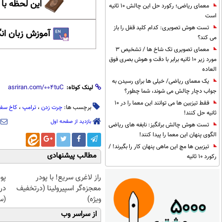
این لحظه با
معمای ریاضی؛ رکورد حل این چالش 10 ثانیه
است
تست هوش تصویری: کدام کلید قفل را باز
آموزش زبان ان
می کند؟
معمای تصویری تک شاخ ها / تشخیص 3
مورد زیر 10 ثانیه برابر با دقت و هوش بصری فوق
العاده
یک معمای ریاضی/ خیلی ها برای رسیدن به
لینک کوتاه:
جواب دچار چالش می شوند، شما چطور؟
فقط تیزبین ها می توانند این معما را در 10
برچسب ها:
چرت زدن
،
ترامپ
،
کاخ سفی
ثانیه حل کنند!
بازدید از صفحه اول
تست هوش چالش برانگیز: نابغه های ریاضی
الگوی پنهان این معما را پیدا کنند!
تیزبین ها مچ این ماهی پنهان کار را بگیرند! /
مطالب پیشنهادی
رکورد 10 ثانیه
راز لاغری سریع! با پودر
پو
معجزه‌گر اسپیرولینا (درتخفیف
در
ویژه)
(س
از سراسر وب