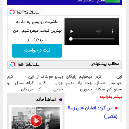
اسنپ ساده‌تر شد
ماشینت رو بسپر به ما، به
بهترین قیمت میفروشیم! امن
و بی درد سر
ثبت درخواست
مطالب پیشنهادی
این کرم
میخوایم رایگان
ویدیو هولناک از
این کرم
جوانساز 10سال
بهت یاد بدیم
جوان کارتن
گیاهی،مثل اتو
سنتو کم میکنه
چجوری
خوابی که
چروکای
(با تخفیف ویژه)
پولدارشی! باور
میلیاردر شد.
پوستتوصاف
بیشتر بخوانید:
تماشاخانه
نداری امتحانش
آموزش رایگان
میکنه!50%تخفیف
این گرده افشان های زیبا!
مجانیه
(عکس)