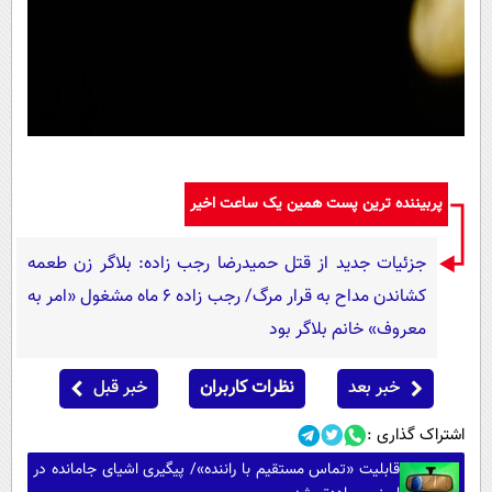
پربیننده ترین پست همین یک ساعت اخیر
جزئیات جدید از قتل حمیدرضا رجب زاده: بلاگر زن طعمه
کشاندن مداح به قرار مرگ/ رجب زاده 6 ماه مشغول «امر به
معروف» خانم بلاگر بود
خبر بعد
نظرات کاربران
خبر قبل
اشتراک گذاری :
قابلیت «تماس مستقیم با راننده»/ پیگیری اشیای جامانده در