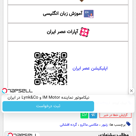
آموزش زبان انگلیسی
آپارات عصر ایران
اپلیکیشن عصر ایران
نیکاموتور نماینده IM Motor و Lynk&Co در ایران
لینک کوتاه:
کپی لینک
ثبت درخواست
‌گزارش خطا در خبر
برچسب ها:
زنبور
،
عکاسی ماکرو
،
گرده افشانی
مطالب پیشنهادی