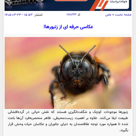
سیاسی
اقتصاد
صفحه نخست
»
علمی
کد
۱۱۶۸۲۲۳
انتشار:
۱۵:۵۳ - ۲۳-۰۳-۱۴۰۵
جامعه
اقتصادی
عکاسی حرفه ای از زنبورها!
ورزشی
اجتماعی
خودرو
بین الملل
حوادث
فرهنگ و هنر
سیاست خارجی
سلامت
علم و دانش
یک برش دانایی
قرآن
فناوری و It
محیط زیست
گوناگون
علمی
سفر و تفریح
فیلم
سرگرمی
اخبار کریپتو
عصر ایران 2
اقتصاد
باشگاه مغز
زنبورها موجودات کوچک و شگفت‌انگیزی هستند که نقش حیاتی در گرده‌افشانی
آموزش زبان
خواندنی ها و دیدنی ها
ورزش
مجله تصویری سلاح
طبیعت ایفا می‌کنند. علاوه بر اهمیت زیست‌محیطی، ظاهر منحصربه‌فرد آن‌ها باعث
شده تا همواره مورد توجه علاقه‌مندان به دنیای جانوران و عکاسان حیات وحش قرار
داستان کوتاه
سیاست
بگیرند.