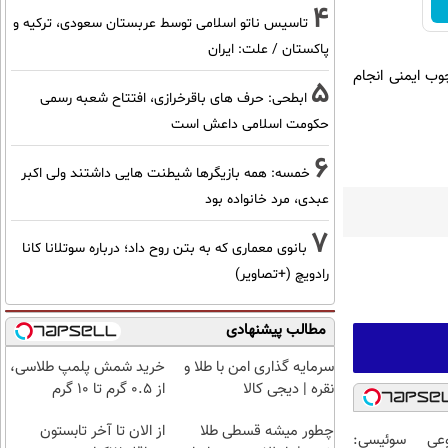
4
تاسیس ناتو اسلامی توسط عربستان سعودی، ترکیه و
پاکستان / علت: ایران
چوب ایمنی انجام
5
ابطحی: حرف های باقرخرازی، افتتاح شعبه رسمی
حکومت اسلامی داعش است
6
خمسه: همه بازیگرها شیطنت هایی داشتند ولی اکبر
عبدی، مرد خانواده بود
7
بانوی معماری که به بتن روح داد؛ درباره سوتلانا کانا
رادویچ (+تصاویر)
مطالب پیشنهادی
سرمایه گذاری امن با طلا و
خرید شمش پلمپ طلاسی،
نقره | دیجی کالا
از ۰.۵ گرم تا ۱۰ گرم
چطور میشه قسطی طلا
از الان تا آخر تابستون
عی سوئیسی: