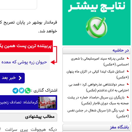
فرماندار بوشهر در پایان تصریح کر
خواهد شد.
پربیننده ترین پست همین ی
در حاشیه
عکس پدرانه سپند امیرسلیمانی با شعری
حیوان زره پوشی که معده 
احساسی (+عکس)
استایل شیک لیندا کیانی در اکران ماه پنهان
خبر بعد
(+عکس)
سحر دولتشاهی عذرخواهی کرد ؛ قصد بی
اشتراک گذاری :
احترامی به اذان نداشتم (عکس)
بازیگران زن سریال «بامداد خمار» در پشت
کرمانشاه: تصادف زنجیره‌ای ۴ خودرو/ ۳
صحنه به سبک دوران قاجار (عکس)
تیپ رنگی تارا سریال شغال در جشن نفس
مطالب پیشنهادی
(+عکس)
باشگاه مغز
دیگه هیچوقت پیری سراغت