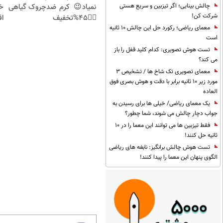
نمیاد😉 کرم ضدچروک گیاهی
خ
چالش بینایی؛ اگر تیزبین و سریع هستی
شرکت کن!
👈🏻45%تخفیف
اق
معمای ریاضی؛ رکورد حل این چالش 10 ثانیه
است
تست هوش تصویری: کدام کلید قفل را باز
می کند؟
معمای تصویری تک شاخ ها / تشخیص 3
مورد زیر 10 ثانیه برابر با دقت و هوش بصری فوق
العاده
یک معمای ریاضی/ خیلی ها برای رسیدن به
جواب دچار چالش می شوند، شما چطور؟
فقط تیزبین ها می توانند این معما را در 10
ثانیه حل کنند!
تست هوش چالش برانگیز: نابغه های ریاضی
الگوی پنهان این معما را پیدا کنند!