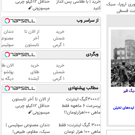
خرید | با طلاسی پس انداز
حداقل 12کیلو چربی
وری اروپا، سبک
کنید
میسوزونی🧨
اخت قسطی
از سراسر وب
خرید
از الان تا
دندان
شمش
آخر
مصنوعی
1 گرمی
تابستون
سوئیسی
از
حداقل
جدیدتری
وبگردی
طلاسی
12کیلو
فناوری
چربی
اروپا،
خرید
خرید
الان طلا
میسوزونی
سبک و
شمش
طلای
🧨
مقاوم |
1 گرمی
آبشده
دیگه بده
پرداخت
از
حتی با
سرمایه‌گ
مطالب پیشنهادی
قسطی
 دیگ قیر
طلاسی
۱۰۰هزارتومان
طلا با ا
بی‌بهره
☄️3000گیگ اینترنت
از الان تا آخر تابستون
پرسرعت 6 ماههه فقط
حداقل 12کیلو چربی
ایده‌های تخیلی
ماهی 100هزارتومان!!
میسوزونی🧨
3000 گیگ اینترنت؛ فقط
دندان مصنوعی سوئیسی |
ماهی 100 هزار تومان
سبک، مقاوم، طبیعی!