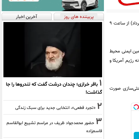
پربیننده های روز
آخرین اخبار
فرماندار بوشهر گفت: عملیات خنثی‌سازی مهمات عمل‌نکرده حملات آمریکا و رژیم صهیونیستی، فردا (شنبه ۱۶ خرداد) از ساعت ۹
زی و تأمین ایمنی محیط
ه رژیم آمریکا و
1
باقر خرازی؛ چندان درشت گفت که تندروها را جا
خنثی‌سازی صورت
گذاشت!
2
«تجرد قطعی»، انتخابی جدید برای سبک زندگی
3
حضور محمدجواد ظریف در مراسم تشییع ابوالقاسم
قاسم‌زاده