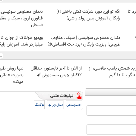
لمپ طلاسی، از ۰.۵ گرم تا
اگه تو این دوره شرکت نکنی باختی! (
دندان مصنوعی سوئیسی:
رایگان آموزش ببین پولدار شی)
فناوری اروپا، سبک و مقا
قسطی
دندان مصنوعی سوئیسی | سبک، مقاوم،
ویدیو هولناک از جوان کا
طبیعی! ویزیت رایگان+پرداخت اقساطی😍
میلیاردر شد. آموزش رایگ
ید شمش پلمپ طلاسی، از
از الان تا آخر تابستون حداقل
تنها روش طبی
 ۱۰ گرم
12کیلو چربی میسوزونی🧨
بصورت عمقی ا
میکنه
اعتبارسنجی
دیزل ژنراتور
بوکینگ