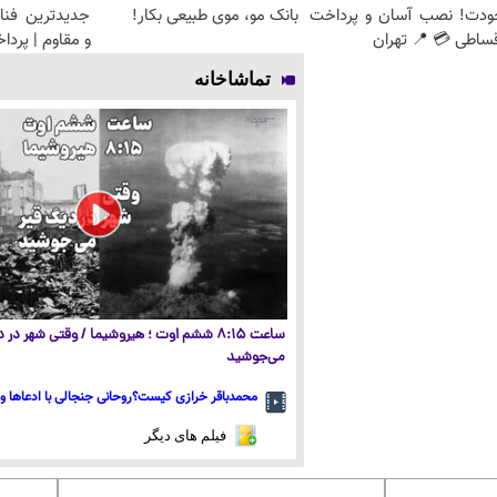
ودت! نصب آسان و پرداخت
بانک مو، موی طبیعی بکار!
جدیدترین فنا
ساطی 💳 📍 تهران
و مقاوم | پرد
تماشاخانه
ساعت ۸:۱۵ ششم اوت ؛ هیروشیما / وقتی شهر در
می‌جوشید
محمدباقر خرازی کیست؟روحانی جنجالی با ادعاها و 
فیلم های دیگر