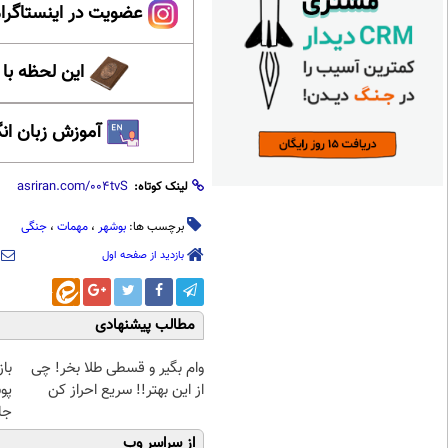
عضویت در اینستاگرام
این لحظه با
آموزش زبان ان
لینک کوتاه:
برچسب ها:
بوشهر
،
مهمات
،
جنگی
بازدید از صفحه اول
مطالب پیشنهادی
وام بگیر و قسطی طلا بخر! چی
با
از این بهتر!! سریع احراز کن
پو
جلبک(
از سراسر وب