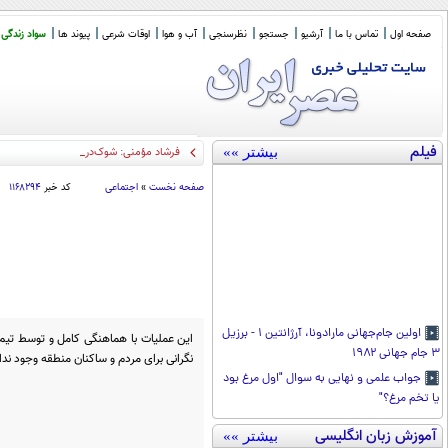
صفحه اول
تماس با ما
آرشیو
جستجو
نظرسنجی
آب و هوا
اوقات شرعی
پیوند ها
سواد زندگی
فیلم
بیشتر »»
فرشاد مؤمنی: شوک‌درمانی، اقتصاد ای
_
صفحه نخست
»
اجتماعی
کد خبر
۱۱۶۸۲۹۴
اولین جام‌جهانی مارادونا، آرژانتین ۱ - برزیل
این عملیات با هماهنگی کامل و توسط تی
۳ جام جهانی ۱۹۸۲
نگرانی برای مردم و ساکنان منطقه وجود ندا
جواب علمی و نهایی به سوال "اول مرغ بود
یا تخم مرغ؟"
آموزش زبان انگلیسی
بیشتر »»