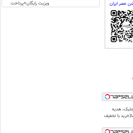
ویزیت رایگان+پرداخت
شن عصر ایران
اقساطی😍
جلبک، هدیه
(خرید با تخفیف