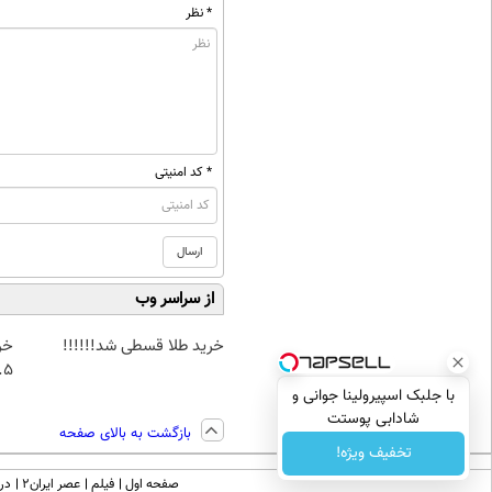
* نظر
* کد امنیتی
از سراسر وب
خرید طلا قسطی شد!!!!!!
خر
۰.۵ گرم تا
با جلبک اسپیرولینا جوانی و
شادابی پوستت
بازگشت به بالای صفحه
تضمینه50%تخفیف
تخفیف ویژه!
صفحه اول
فیلم
عصر ایران۲
درب