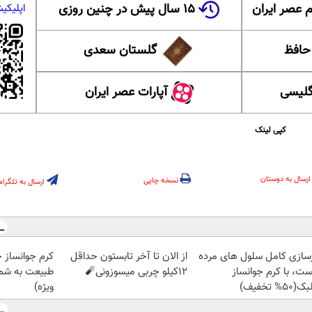
 عصر ایران
۱۵ سال پیش در چنین روزی
اپلیکی
 حافظ
گلستان سعدی
گلیسی
آپارات عصر ایران
کپی لینک
ارسال به دوستان
نسخه چاپی
ارسال به تلگرام
زسازی کامل سلول های مرده
از الان تا آخر تابستون حداقل
کرم جوانساز 
ست، با کرم جوانساز
12کیلو چربی میسوزونی🧨
طبیعت به شما
50% تخفیف)
ویژه)