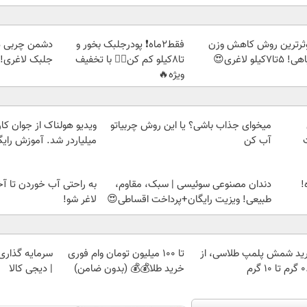
ثرترین روش کاهش وزن
فقط2ماه❗ پودرجلبک بخور و
دشمن چربی ه
5تا۷کیلو لاغری😍
تا8کیلو کم کن👌🏻 با تخفیف
جلبک لاغری!گ
ویژه🔥
میخوای جذاب باشی؟ یا این روش چربیاتو
ویدیو هولناک از جوان کا
آب کن
میلیاردر شد. آموزش رایگ
!
دندان مصنوعی سوئیسی | سبک، مقاوم،
طبیعی! ویزیت رایگان+پرداخت اقساطی😍
لاغر شو!
ید شمش پلمپ طلاسی، از
تا 100 میلیون تومان وام فوری
سرمایه گذاری ا
 ۱۰ گرم
خرید طلا💰💰 (بدون ضامن)
| دیجی کالا