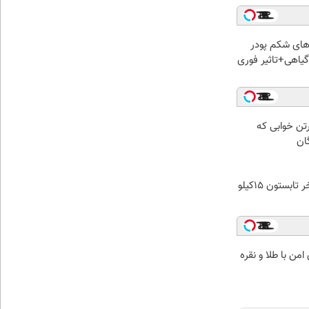
ای شکم پودر
یاهی+تاثیر فوری
رتن خوابی که
ان
به راحتی آب خوردن تا آخر تابستون 15کیلو
من با طلا و نقره