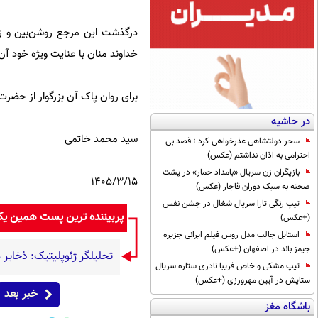
درگذشت این مرجع روشن‌بین و ز
خداوند منان با عنایت ویژه خود آن 
برای روان پاک آن بزرگوار از حضرت
در حاشیه
سید محمد خاتمی
سحر دولتشاهی عذرخواهی کرد ؛ قصد بی
احترامی به اذان نداشتم (عکس)
بازیگران زن سریال «بامداد خمار» در پشت
1405/3/15
صحنه به سبک دوران قاجار (عکس)
تیپ رنگی تارا سریال شغال در جشن نفس
پربیننده ترین پست همین ی
(+عکس)
استایل جالب مدل روس فیلم ایرانی جزیره
جیمز باند در اصفهان (+عکس)
تحلیلگر ژئوپلیتیک: ذخای
تیپ مشکی و خاص فریبا نادری ستاره سریال
ستایش در آیین مهرورزی (+عکس)
خبر بعد
باشگاه مغز