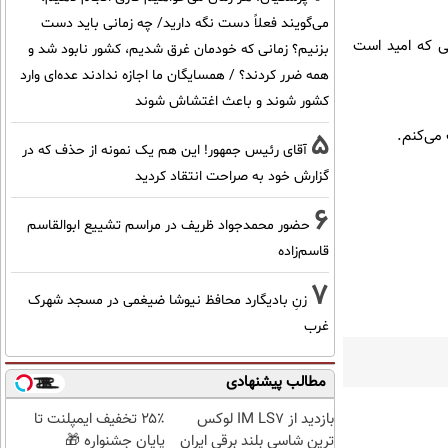
می‌گویند فعلاً دست نگه دارید/ چه زمانی باید دست
ی که امید است
بزنیم؟ زمانی که خودمان غرق شدیم، کشور نابود شد و
همه ضرر کردند؟ / همسایگان ما اجازه ندادند عده‌ای وارد
کشور شوند و باعث اغتشاش شوند
 می‌کنم.
5
آقای رئیس جمهور! این هم یک نمونه از حذف که در
گزارش خود به صراحت انتقاد کردید
6
حضور محمدجواد ظریف در مراسم تشییع ابوالقاسم
قاسم‌زاده
7
زنِ بادیگارد محافظ نیوشا ضیغمی در مسجد شهرک
غرب
مطالب پیشنهادی
بازدید از IM LS7 لوکس
۲۵٪ تخفیف ایمپلنت تا
ترین شاسی بلند برقی ایران
پایان جشنواره 🎁