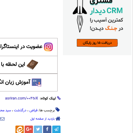
عضویت در اینستاگرام
این لحظه با
آموزش زبان ان
لینک کوتاه:
برچسب ها:
فیاض
،
درگذشت
،
سید محم
بازدید از صفحه اول