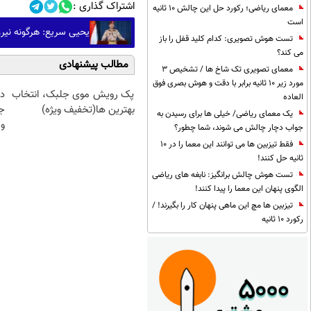
اشتراک گذاری :
معمای ریاضی؛ رکورد حل این چالش 10 ثانیه
است
یحیی سریع: هرگونه نیرو
تست هوش تصویری: کدام کلید قفل را باز
می کند؟
مطالب پیشنهادی
معمای تصویری تک شاخ ها / تشخیص 3
مورد زیر 10 ثانیه برابر با دقت و هوش بصری فوق
پک رویش موی جلبک، انتخاب
د
العاده
بهترین ها(تخفیف ویژه)
ج
یک معمای ریاضی/ خیلی ها برای رسیدن به
و 
جواب دچار چالش می شوند، شما چطور؟
فقط تیزبین ها می توانند این معما را در 10
ثانیه حل کنند!
تست هوش چالش برانگیز: نابغه های ریاضی
الگوی پنهان این معما را پیدا کنند!
تیزبین ها مچ این ماهی پنهان کار را بگیرند! /
رکورد 10 ثانیه