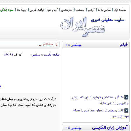
صفحه اول
تماس با ما
آرشیو
جستجو
نظرسنجی
آب و هوا
اوقات شرعی
پیوند ها
سواد زندگی
فیلم
بیشتر »»
سخنگوی کمیسیون امنیت: چ
_
صفحه نخست
»
سیاسی
کد خبر
۱۱۶۸۲۹۹
س
۵ گل استثنایی خولین آلوارز که ارزش
درگذشت این مرجع روشن‌بین و زمان‌شناس
چندین بار دیدن دارند
حوزه‌های علمی که امید است خداوند منان با
آتش‌سوزی در نجران همزمان با حمله
موشکی یمن
آموزش زبان انگلیسی
بیشتر »»