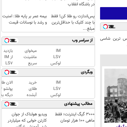
در باشگاه انقلاب
پس‌اندازت رو طلا کن! فقط
بیمه عمر بر پایه طلا: امنیت
با چند کلیک با حداقل‌ترین
و رشد با نوسانات قیمت
مبلغ...
 لوکس ترین شاسی
از سراسر وب
IM
میخوای
بازدید
LS7
ماشینت
از IM
لوکس
سریع
LS7
ترین
فروش
لوکس
وبگردی
شاسی
بره؟
ترین
بلند
تمام
شاسی
IM
خرید
الان طلا
برقی
مراحل
بلند
LS7
طلای
ایران
فروش
برقی
لوکس
آبشده
دیگه بده
ماشیت
ایران
ترین
حتی با
سرمایه‌گ
مطالب پیشنهادی
رو به ما
در
شاسی
۱۰۰هزارتومان
طلا با ا
بسپر
باشگاه
بلند
بی‌بهره
3000 گیگ اینترنت؛ فقط
ویدیو هولناک از جوان
انقلاب
برقی
ماهی 100 هزار تومان
کارتن خوابی که میلیاردر
ایران
شد. آموزش رایگان
 دیگ قیر