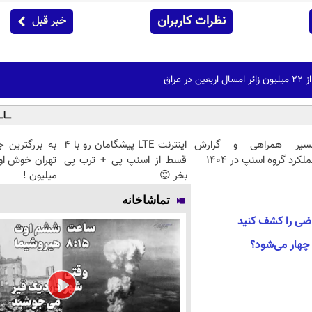
نظرات کاربران
خبر قبل
 عراق
سیر همراهی و گزارش
اینترنت LTE پیشگامان رو با 4
به بزرگترین ج
لکرد گروه اسنپ در ۱۴۰۴
قسط از اسنپ پی + ترب پی
بخر 😍
میلیون !
تماشاخانه
اضی را کشف کنید
 چهار می‌شود؟