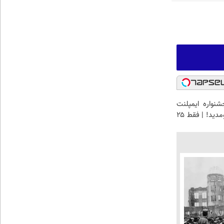
شنواره ایمپلنت
تهران خوش اومدید! | فقط ۲۵