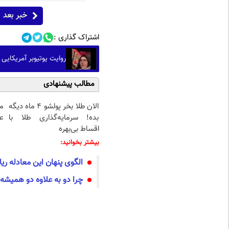
خبر بعد
اشتراک گذاری :
روایت یوتیوبر آمریکایی از ۲۲ میلیون زائر امسال اربعین در
مطالب پیشنهادی
الان طلا بخر پولشو 4 ماه دیگه
م
بده! سرمایه‌گذاری طلا با
عم
اقساط بی‌بهره
بیشتر بخوانید:
الگوی پنهان این معادله ری
چرا دو به علاوه دو همیشه