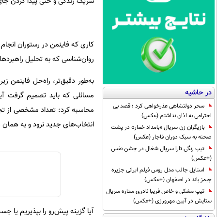
شریک زندگی و حتی پیدا کردن جای
کاری که فاینمن در رستوران انجام 
روان‌شناسی که به تحلیل راهبردها
به‌طور دقیق‌تر، راه‌حل فاینمن زی
در حاشیه
مسائلی که باید تصمیم گرفت آیا 
سحر دولتشاهی عذرخواهی کرد ؛ قصد بی
محاسبه کرد: تعداد مشخصی از تجرب
احترامی به اذان نداشتم (عکس)
انتخاب‌های جدید نرود و به همان 
بازیگران زن سریال «بامداد خمار» در پشت
صحنه به سبک دوران قاجار (عکس)
تیپ رنگی تارا سریال شغال در جشن نفس
(+عکس)
استایل جالب مدل روس فیلم ایرانی جزیره
جیمز باند در اصفهان (+عکس)
تیپ مشکی و خاص فریبا نادری ستاره سریال
ستایش در آیین مهرورزی (+عکس)
آیا گزینه پیش‌رو را بپذیریم یا جس