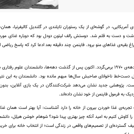
ی آمریکایی، در گوشه‌ای از یک رستوران تایلندی در گلندیل کالیفرنیا، همان
شت و دست به قلم شد. دوستش رالف لیتون دودل بود که دوباره غذای موردع
 بقیه‌ی غذاهای منو برود. فاینمن چند دقیقه بعد ادعا کرد که پاسخ ریاضی ای
به گزارش زومیت، ماجرا به اواخر دهه‌ی ۱۹۷۰ برمی‌گردد. اکنون پس از گذشت دهه‌ها، دانشمندان علوم 
یل دست‌خط ناخوانای صاحبش سال‌ها مبهم مانده بود. دانشمندان به این نتیج
ه است. پژوهشی جدید نشان می‌دهد شرکت‌کنندگان در یک بازی آنلاین، بدون ا
دیک به فرمول فاینمن از خود نشان داده‌اند.
جربه‌ی غذا خوردن بیرون از خانه را دارد آشناست: آیا بهتر است همان غذای
را کاوش کنیم به امید آنکه چیز بهتری پیدا شود؟ شوهام خوشن هیلِل، دانشمن
طیف گسترده‌ای از تصمیم‌های واقعی در زندگی است؛ از انتخاب خانه برای خرید