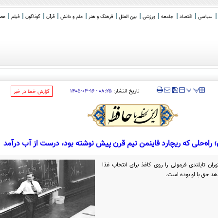
سیاسی
اقتصاد
جامعه
ورزشی
بین الملل
فرهنگ و هنر
علم و دانش
قرآن
گوناگون
فیلم
عصر 
‍‍‍ پ
پ
تاریخ انتشار:
۰۸:۲۵ - ۱۶-۰۳-۱۴۰۵
‌گزارش خطا در خبر
 راه‌حلی که ریچارد فاینمن نیم قرن پیش نوشته بود، درست از آب درآمد
ان تایلندی فرمولی را روی کاغذ برای انتخاب غذا
د حق با او بوده است.