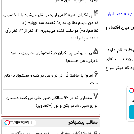
کوثری از جزئیات این ماجرا
4
/
بله عصر ایران
پزشکیان‌: آنچه گاهی از رهبر نقل می‌شود با شخصیتی
که من دیدم تطابق ندارد/ گفتند سه چهارم ( با
ی میان اقتصاد و
تفاهم‌نامه) موافقت کنند می‌پذیرم، 12 نفر از 13 نفر رأی
دادند و پذیرفتند
5
وقف» نام دارند؛
پیام روشن پزشکیان در گفت‌و‌گوی تصویری با مرد
رچوب آستانه‌ای
نامرئی: من هستم!
ود که دیگر سراغ
6
امروز با حافظ: گُل در بَر و مِی در کَف و معشوق به کام
است
7
معماری که در 92 سالگی هنوز خلق می کند؛ داستان
آلوارو سیزا، شاعر بتن و نور (+تصاویر)
مطالب پیشنهادی
برقا رفته؟ نگران روشنایی
فرم خود را در بزرگترین