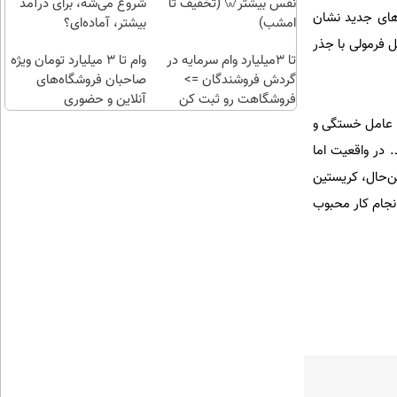
😍
😊💎
نفس بیشتر🦷 (تخفیف تا
شروع می‌شه، برای درآمد
‌های جدید نشان
(خرید
امشب)
بیشتر، آماده‌ای؟
طلا با
ل فرمولی با جذر
چند
تا 3میلیارد وام سرمایه در
وام تا ۳ میلیارد تومان ویژه
گردش فروشندگان =>
کلیک)
صاحبان فروشگاه‌های
فروشگاهت رو ثبت کن
آنلاین و حضوری
ه عامل خستگی و
 در واقعیت اما
ین‌حال، کریستین
نجام کار محبوب