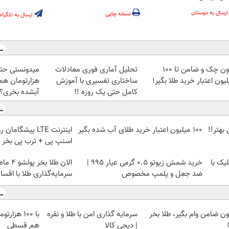
ارسال به دوستان
نسخه چاپی
ارسال به تلگرام
بدون چک و ضامن تا 100
تحلیل آماری فوری معادلات
یون اعتبار خرید طلا بگیر!
ساختاری تفسیری با آموزش
هزارتومان هم 
کامل حتی یک روزه !!
آبشده بخری؟
بهتر!!
100 میلیون اعتبار خرید طلای آب شده بگیر
اسنپ پی + ترب پی بخر 
یک با
خرید شمش زیوتو ۰.۵ گرمی عیار ۹۹۵ |
الان طلا 
ضد جعل و پلمپ مخصوص
سرمایه‌گذاری طلا با اقساط
ون ضامن وام بگیر، طلا بخر
سرمایه گذاری امن با طلا و نقره
با ۱۰۰ هزا
| دیجی کالا
هم قسطی