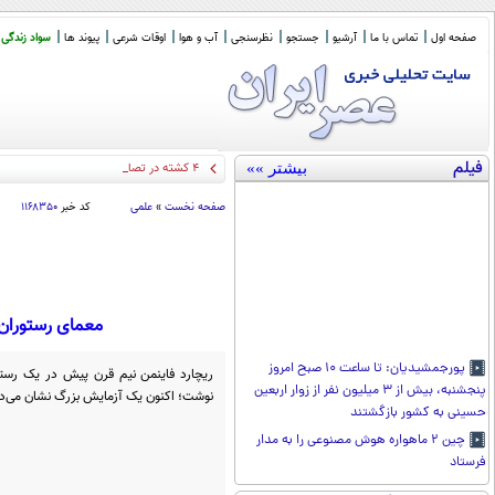
صفحه اول
تماس با ما
آرشیو
جستجو
نظرسنجی
آب و هوا
اوقات شرعی
پیوند ها
سواد زندگی
فیلم
بیشتر »»
۴ کشته در تصادف جاده اهواز خرمشهر
صفحه نخست
»
علمی
کد خبر
۱۱۶۸۳۵۰
معمای رستوران؛
پورجمشیدیان: تا ساعت ۱۰ صبح امروز
ریچارد فاینمن نیم قرن پیش در یک رستور
پنجشنبه، بیش از ۳ میلیون نفر از زوار اربعین
نوشت؛ اکنون یک آزمایش بزرگ نشان می‌ده
حسینی به کشور بازگشتند
چین ۲ ماهواره هوش مصنوعی را به مدار
فرستاد