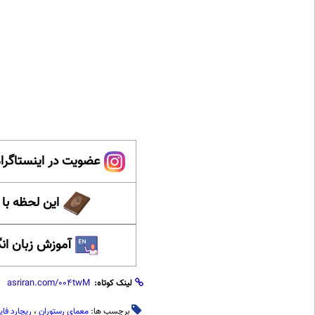
عضویت در اینستاگرام
این لحظه با
آموزش زبان ان
لینک کوتاه:
برچسب ها:
معمای رستوران
،
ریچارد فای