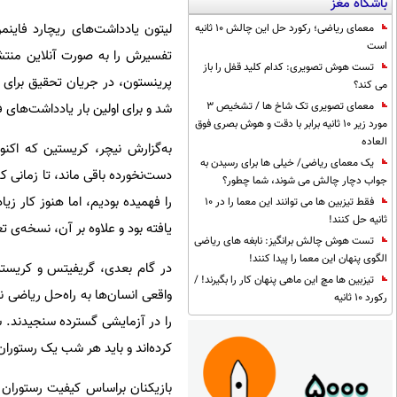
باشگاه مغز
معمای ریاضی؛ رکورد حل این چالش 10 ثانیه
است
تست هوش تصویری: کدام کلید قفل را باز
پرینستون، در جریان تحقیق برای ن
می کند؟
معمای تصویری تک شاخ ها / تشخیص 3
شد و برای اولین بار یادداشت‌های ف
مورد زیر 10 ثانیه برابر با دقت و هوش بصری فوق
العاده
یک معمای ریاضی/ خیلی ها برای رسیدن به
دست‌نخورده باقی ماند، تا زمانی که
جواب دچار چالش می شوند، شما چطور؟
را فهمیده بودیم، اما هنوز کار زی
فقط تیزبین ها می توانند این معما را در 10
ثانیه حل کنند!
یافته بود و علاوه بر آن، نسخه‌ی تع
تست هوش چالش برانگیز: نابغه های ریاضی
الگوی پنهان این معما را پیدا کنند!
در گام بعدی، گریفیتس و کریستین
تیزبین ها مچ این ماهی پنهان کار را بگیرند! /
رکورد 10 ثانیه
را در آزمایشی گسترده سنجیدند. ش
کرده‌اند و باید هر شب یک رستوران 