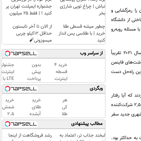
نباش | چراغ توپی شارژی
جشنواره ایمپلنت تهران پر
‌خط پیچیده‌ی فاینمن را رمزگشایی و
بخر
کنید ! | فقط ۲۵ میلیون
یتس، دانشمند علوم شناختی از دانشگاه
چطور میشه قسطی طلا
از الان تا آخر تابستون
 مسئله روبه‌رو
خرید | با طلاسی پس انداز
حداقل 12کیلو چربی
کنید
میسوزونی🧨
به‌گزارش نیچر، کریستین که اکنون در دانشگاه کالیفرنیا برکلی فعالیت می‌کند، می‌گوید مسئله‌ی فاینمن تا سال ۲۰۲۱ تقریباً
از سراسر وب
داشت‌های فاینمن
خرید 4
بدون
جشنواره
ترین راه‌حل دست
قسطه
پیش
اینترنت
اینترنت
پرداخت
LTE با
پیشگامان
در 4
سیم
وبگردی
☎️ بدون
قسط ✅
کارت
د که آیا رفتار
نیاز به
اینترنت
رایگان
هر
خرید
خرید
واقعی انسان‌ها به راه‌حل ریاضی نزدیک است یا خیر. تیم معمای رستوران را به یک بازی آنلاین تبدیل کردند و ۲٬۵۲۰ شرکت‌کننده
تلفن
LTE
🌟 خرید
کی
طلای
شمش
پیشگامان
4
طلا
آبشده
2.5
 شهری جدید سفر
+ سیم
قسطه
داره،
حتی با
گرمی
مطالب پیشنهادی
کارت
اسنپ
غم
۱۰۰هزارتومان
از
رایگان
پی
نداره!
طلاسی
لبخند جذاب تر، اعتماد به
رشد فروشگاهت از اینجا
جموع امتیازات به حداکثر بود.