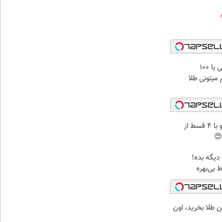
میدونستی حتی با ۱۰۰
میتونی طلا
اینترنت LTE پیشگامان رو با 4 قسط از
😍
بخر پولشو 4 ماه دیگه بده!
 بی‌بهره
رتومن طلا بخرید، اون