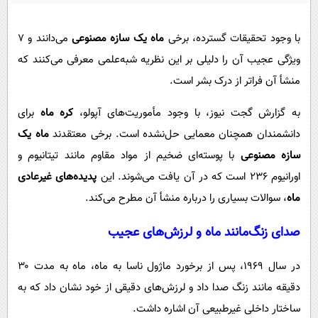
پیامک
سرگرمی
روانشناسی
فناوری
با وجود تحقیقات گسترده، برخی
ماه یک سازه مصنوعی
می‌دانند و ۷
آشپزی
ویژگی عجیب آن را دلیلی بر این نظریه شبه‌علمی معرفی می‌کنند که
گوناگون
منشأ آن فراتر از درک بشر است.
دانلود
حوادث
به گزارش گجت نیوز، با وجود مأموریت‌های آپولو،
کره ماه
برای
محیط زیست
دانشمندان همچنان معمایی حل‌نشده است. برخی معتقدند
ماه یک
سلامت
سازه مصنوعی
با پوسته‌ای ضخیم از مواد مقاوم مانند تیتانیوم و
فرهنگی
اورانیوم ۲۳۶ است که در آن یافت می‌شوند. این
پدیده‌های غیرعادی
بین الملل
ماه
، سوالات بسیاری را درباره منشأ آن مطرح می‌کند.
اجتماعی
صدای زنگ‌مانند ماه و لرزش‌های عجیب
حیات وحش
در سال ۱۹۶۹، پس از برخورد ماژول ناسا به ماه، ماه به مدت ۳۰
سیاست خارجی
دقیقه مانند زنگ صدا داد و لرزش‌های دقیقی از خود نشان داد که به
ساختار داخلی غیرطبیعی آن اشاره داشت.