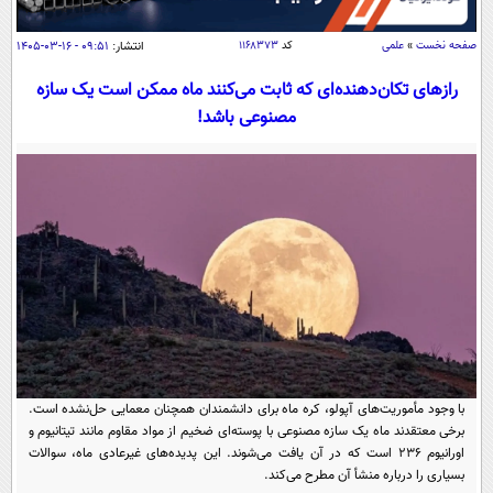
سیاسی
اقتصاد
صفحه نخست
»
علمی
کد
۱۱۶۸۳۷۳
انتشار:
۰۹:۵۱ - ۱۶-۰۳-۱۴۰۵
جامعه
اقتصادی
رازهای تکان‌دهنده‌ای که ثابت می‌کنند ماه ممکن است یک سازه
مصنوعی باشد!
ورزشی
اجتماعی
خودرو
بین الملل
حوادث
فرهنگ و هنر
سیاست خارجی
سلامت
علم و دانش
یک برش دانایی
قرآن
فناوری و It
محیط زیست
گوناگون
علمی
سفر و تفریح
فیلم
سرگرمی
اخبار کریپتو
عصر ایران 2
اقتصاد
باشگاه مغز
با وجود مأموریت‌های آپولو، کره ماه برای دانشمندان همچنان معمایی حل‌نشده است.
آموزش زبان
خواندنی ها و دیدنی ها
ورزش
مجله تصویری سلاح
برخی معتقدند ماه یک سازه مصنوعی با پوسته‌ای ضخیم از مواد مقاوم مانند تیتانیوم و
اورانیوم ۲۳۶ است که در آن یافت می‌شوند. این پدیده‌های غیرعادی ماه، سوالات
داستان کوتاه
سیاست
بسیاری را درباره منشأ آن مطرح می‌کند.