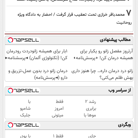
7
محمدباقر خرازی تحت تعقیب قرار گرفت / احضار به دادگاه ویژه
روحانیت
مطالب پیشنهادی
آرتروز مفصل زانو رو یکبار برای
1بار برای همیشه زانودردت رودرمان
همیشه درمان کن! ◗پرسش‌نامه◖
کن! (تکنولوژی آلمان) ◂پرسشنامه▸
زانو درد درمان داره… چرا هنوز داری
درمان زانو درد بدون عمل،تزریق و
بهش ظلم می‌کنی؟
دارو (◂پرسش‌نامه)
از سراسر وب
رشد 2
فقط
با
برابری
امروز
شامپو
موها با
میتونی
جلبک
استفاده
معروف
بی
وبگردی
از روش
ترین
دردسر
گیاهی45%تخفیف
چربیسوز
موهای
جای
فقط 1
با پودر