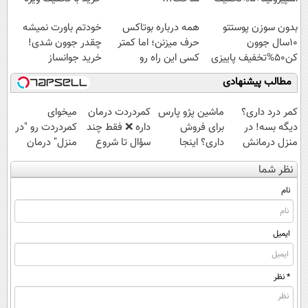
بدون سوزن پوستتو
همه درباره بوتاکس
خودتم باورت نمیشه
10سال جوون
حرف میزنن؛ اما کمتر
چقدر جوون شدی!
کن50%تخفیف پاییزی
کسی این راه رو
خرید جوانساز
میشناسه.
اسپیرولینا با تخفیف
مطالب پیشنهادی
ویژه
کمر درد داری؟
ماشین پژو پارس
‌کمردردت درمان
میخوای
دیگه بسه! در
برای فروش
داره ❌ فقط چند
کمردردت رو "در
منزل درمانش
داری؟ اینجا
سؤال تا شروع
منزل" درمان
کن
سریع بفروشش
بهبودی فاصله‌
کنی؟ (◂فیلم +
نظر شما
(◀پرسش‌نامه)
داری!
◂پرسش‌نامه)
نام
ایمیل
* نظر