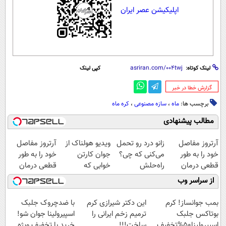
اپلیکیشن عصر ایران
لینک کوتاه:
کپی لینک
‌گزارش خطا در خبر
برچسب ها:
ماه
،
سازه مصنوعی
،
کره ماه
مطالب پیشنهادی
آرتروز مفاصل
زانو درد رو تحمل
ویدیو هولناک از
آرتروز مفاصل
خود را به طور
می‌کنی که چی؟
جوان کارتن
خود را به طور
قطعی درمان
راه‌حلش
خوابی که
قطعی درمان
کنید!
همین‌جاست!
میلیاردر شد.
کنید!
از سراسر وب
◗پرسش‌نامه◖
آموزش رایگان
◂پرسش‌نامه▸
بمب جوانساز! کرم
این دکتر شیرازی کرم
با ضدچروک جلبک
بوتاکس جلبک
ترمیم زخم ایرانی را
اسپیرولینا جوان شو!
اسپیرولینا50%تخفیف
ساخت!!!
خرید با تخفیف ویژه