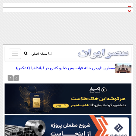
باز
نسخه اصلی
و
صفحه اول
معماری تاریخی خانه فرانسیس دبلیو کندی در فیلادلفیا (+عکس)
بسته
تماس با ما
کردن
آرشیو
منو
جستجو
نظرسنجی
آب و هوا
اوقات شرعی
پیوند ها
سواد زندگی