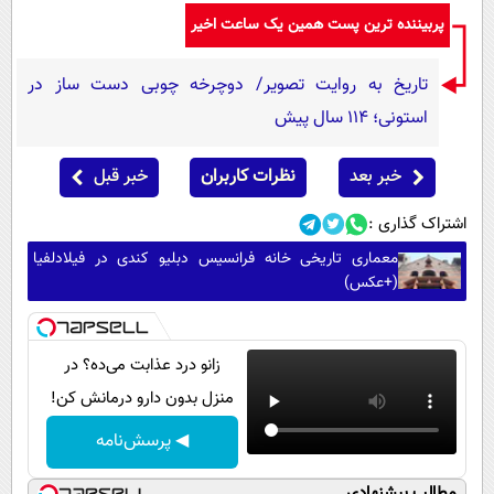
پربیننده ترین پست همین یک ساعت اخیر
تاریخ به روایت تصویر/ دوچرخه چوبی دست ساز در
استونی؛ 114 سال پیش
خبر بعد
نظرات کاربران
خبر قبل
اشتراک گذاری :
معماری تاریخی خانه فرانسیس دبلیو کندی در فیلادلفیا
(+عکس)
زانو درد عذابت می‌ده؟ در
منزل بدون دارو درمانش کن!
◀ پرسش‌نامه
مطالب پیشنهادی