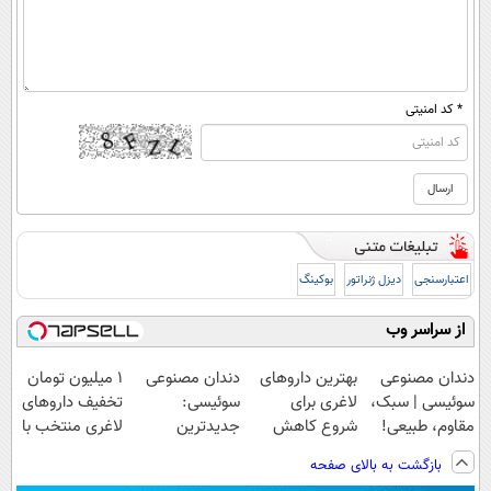
* کد امنیتی
اعتبارسنجی
دیزل ژنراتور
بوکینگ
از سراسر وب
دندان مصنوعی
بهترین داروهای
دندان مصنوعی
۱ میلیون تومان
سوئیسی | سبک،
لاغری برای
سوئیسی:
تخفیف داروهای
مقاوم، طبیعی!
شروع کاهش
جدیدترین
لاغری منتخب با
ویزیت
وزن، ارسال از
فناوری اروپا،
ارسال از
بازگشت به بالای صفحه
رایگان+پرداخت
داروخانه های
سبک و مقاوم |
داروخانه نزدیکت