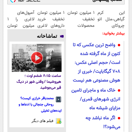
این کرم
۱ میلیون تومان
1 میلیون تومان
آمپول‌های
گیاهی،مثل اتو
تخفیف
تخفیف خرید
لاغری را ۱
چروکای
محصولات
داروهای لاغری
میلیون تومان
پوستتوصاف
لاغری؛ یک قدم
با ارسال از
ارزان‌تر از
بیشتر بخوانید:
تماشاخانه
میکنه!50%تخفیف
نزدیک‌تر به
داروخانه و پک
همه‌جا بخر!
واضح ترین عکسی که تا
شروع کاهش
یخ!
وزن
کنون از ماه گرفته شده
است/ حجم اصلی عکس:
708 گیگابایت/ خبری از
ساعت ۸:۱۵ ششم اوت ؛
هوش مصنوعی هم نیست
هیروشیما / وقتی شهر در دیگ
قیر می‌جوشید
خاک ماه و ماجرای تامین
انرژی شهرهای قمری/
محمدباقر خرازی کیست؟
روحانی جنجالی با ادعاها و
مزایای شیشه ماه
ایده‌های تخیلی
اگر ماه نباشد چه
فیلم های دیگر
می‌شود؟!