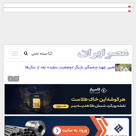
باز
نسخه اصلی
و
صفحه اول
تغییر چهره چشمگیر بازیگر «وضعیت سفید» بعد از سال‌ها
بسته
تماس با ما
کردن
آرشیو
منو
جستجو
نظرسنجی
آب و هوا
اوقات شرعی
پیوند ها
سواد زندگی