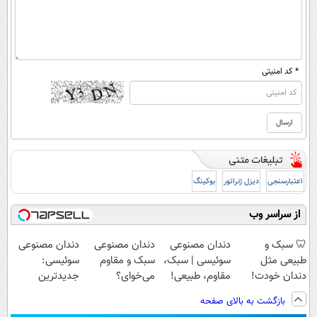
* کد امنیتی
اعتبارسنجی
دیزل ژنراتور
بوکینگ
از سراسر وب
🦷 سبک و
دندان مصنوعی
دندان مصنوعی
دندان مصنوعی
طبیعی مثل
سوئیسی | سبک،
سبک و مقاوم
سوئیسی:
دندان خودت!
مقاوم، طبیعی!
می‌خوای؟
جدیدترین
نصب آسان و
ویزیت
پرداخت اقساطی
فناوری اروپا،
بازگشت به بالای صفحه
پرداخت اقساطی
رایگان+پرداخت
هم داریم!😍 |
سبک و مقاوم |