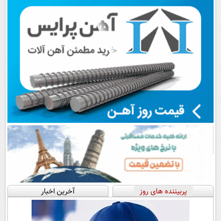
💳 📍 تهران
اقساطی😍
📍تهران
پرداخت قسطی
پربیننده های روز
آخرین اخبار