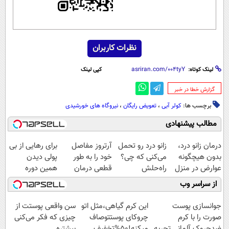
نظرات کاربران
لینک کوتاه:
کپی لینک
‌گزارش خطا در خبر
برچسب ها:
کولر آبی
،
تعویض رایگان
،
نیروگاه های خورشیدی
مطالب پیشنهادی
درمان زانو درد،
زانو درد رو تحمل
آرتروز مفاصل
برای رهایی از بی
بدون هیچگونه
می‌کنی که چی؟
خود را به طور
پولی دیدن
عوارض در منزل
راه‌حلش
قطعی درمان
همین دوره
(◂پرسش‌نامه)
همین‌جاست!
کنید!
رایگان کافیه!
از سراسر وب
◗پرسش‌نامه◖
(شمارتو وارد کن)
جوانسازی پوست
این کرم گیاهی،مثل اتو
سن واقعی پوستت از
صورت را با کرم
چروکای پوستتوصاف
چیزی که فکر می‌کنی
ضدچروک آلمانی تجربه
میکنه!50%تخفیف
بیشتره...