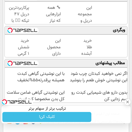
این
🔧 همه
پرکاربردترین
مجموعه
ابزارهایی
دریل 47
دریل و
که نیاز
تیکه 👈🏻 با
پیچ
داری،
کمترین
وبگردی
گوشتی
توی یه
قیمت 🔥
رو با
کیف
خرید
این
خرید
گارانتی و
جمع
طلا
محصول
شمش
نصف
شده!
آبشده
دارای
1 گرمی
قیمت
تخفیف
با 100
اصالت
از
مطالب پیشنهادی
بخر!😉
به مدت
هزار
کالا و
طلاسی
محدود
تومن
مجوز
اگر نمی خواهید کبدتان چرب شود
با این نوشیدنی گیاهی کبدت
وزارت
این نوشیدنی خوش طعم را بنوشید
همیشه پرقدرته55%تخفیف
بهداشت
بدون دارو های شیمیایی کبدت رو
است(55%تخفیف)
این نوشیدنی گیاهی ضامن سلامت
سم زدایی کن
کل بدن مخصوصا کبد است
ترکیب برتر از سهام برتر
صفحه اول
فیلم
عصر ایران۲
درباره عصرایران
تماس با ما
آرشیو
جستجو
کلیک کن!
پیوندها
نظرسنجی
آب و هوا
اوقات شرعی
سواد زندگی