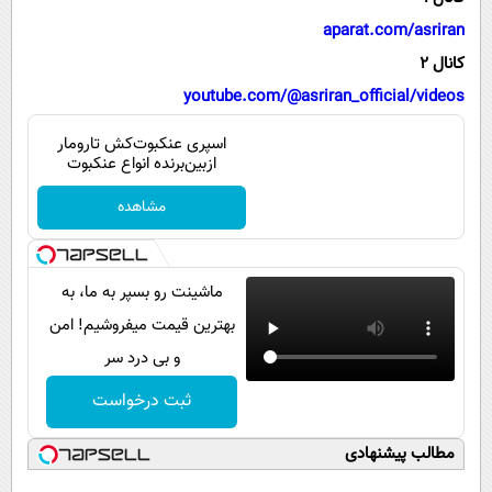
پیامک
سرگرمی
aparat.com/asriran
روانشناسی
فناوری
کانال 2
آشپزی
گوناگون
youtube.com/@asriran_official/videos
دانلود
حوادث
اسپری عنکبوت‌‌کش تارومار
ازبین‌برنده انواع عنکبوت
محیط زیست
مشاهده
سلامت
فرهنگی
ماشینت رو بسپر به ما، به
بین الملل
بهترین قیمت میفروشیم! امن
اجتماعی
و بی درد سر
حیات وحش
ثبت درخواست
سیاست خارجی
مطالب پیشنهادی