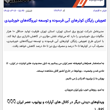
سیاسی
اقتصاد
فیلم
»
اقتصاد
کد
۱۱۶۸۴۸۶
انتشار:
۱۵:۴۶ - ۱۶-۰۳-۱۴۰۵
جامعه
اقتصادی
تعویض رایگان کولر‌های آبی فرسوده و توسعه نیروگاه‌های خورشیدی
ورزشی
اجتماعی
خودرو
مدیرعامل شرکت توزیع برق استان تهران: استان تهران ظرفیت تولید حداقل ۱۰ هزار
بین الملل
حوادث
مگاوات برق خورشیدی را دارد که می‌تواند نقش مؤثری در کاهش ناترازی برق ایفا کند.
با اجرای طرح تعویض رایگان کولر‌های آبی فرسوده و توسعه نیروگاه‌های خورشیدی،
فرهنگ و هنر
سیاست خارجی
سلامت
مصرف آب در کولر‌ها تا ۶۰ درصد و مصرف برق نیز تا ۵۰ درصد کاهش خواهد یافت.
علم و دانش
یک برش دانایی
قرآن
فناوری و It
محیط زیست
به استحضار همراهان فرهیخته عصر ایران می رسانیم به دلیل محدودیت های اینترنت در ایران ، تا
گوناگون
علمی
عادی شدن وضعیت ، ویدئوها در خارج کشور قابل مشاهده نیستند.
سفر و تفریح
فیلم
سرگرمی
اخبار کریپتو
پوزش ما را بپذیرید؛ قدرتان را می دانیم.
عصر ایران 2
اقتصاد
باشگاه مغز
به امید روزهای خوب برای ایران عزیزمان.
آموزش زبان
خواندنی ها و دیدنی ها
ورزش
مجله تصویری سلاح
ویدئوهای دیدنی دیگر در کانال های آپارات و یوتیوب عصر ایران 👇👇👇
داستان کوتاه
سیاست
کانال 1