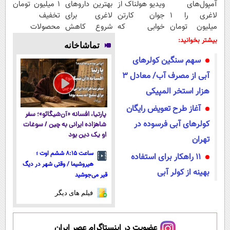
آمپول‌های
ویدیو هولناک از
بهترین داروهای
۱ میلیون تومان
لاغری را ۱
جوان کارتن
لاغری برای
تخفیف
میلیون تومان
خوابی که
شروع کاهش
محصولات
ارزان‌تر از
میلیاردر شد.
وزن، ارسال از
لاغری؛ یک قدم
بیشتر بخوانید:
تماشاخانه
همه‌جا بخر!
آموزش رایگان
داروخانه های
نزدیک‌تر به
سهم سنگین کولرهای
نزدیکت!
شروع کاهش
وزن
آبی از مصرف آب/ معادل ۳
هزار استخر المپیکی
آغاز طرح تعویض رایگان
پارتیا، افسانه «آن‌شیگائو»؛ سفر
کولرهای آبی فرسوده در
شاهزاده ایرانی به چین / سوغات
او یک دین بود
تهران
ساعت ۸:۱۵ ششم اوت ؛
11 راهکار برای استفاده
هیروشیما / وقتی شهر در دیگ
بهینه از کولر آبی
قیر می‌جوشید
فیلم های دیگر
عضویت در اینستاگرام عصر ایران