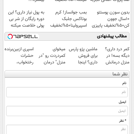
کنید!
بدون سوزن پوستتو
بمب جوانساز! کرم
به پول نیاز داری؟ این
10سال جوون
بوتاکس جلبک
دوره رایگان از شر بی
کن50%تخفیف پاییزی
اسپیرولینا50%تخفیف
پولی خلاصت میکنه
مطالب پیشنهادی
کمر درد داری؟
ماشین پژو پارس
میخوای
اسپری ازبین‌برنده
دیگه بسه! در
برای فروش
کمردردت رو "در
حشرات
منزل درمانش
داری؟ اینجا
منزل" درمان
رختخواب،
کن
سریع بفروشش
کنی؟ (◂فیلم +
مناسب برای
نظر شما
(◀پرسش‌نامه)
◂پرسش‌نامه)
مقابله با انواع
ساس
نام
ایمیل
* نظر