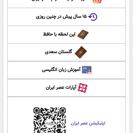
۱۵ سال پیش در چنین روزی
این لحظه با حافظ
گلستان سعدی
آموزش زبان انگلیسی
آپارات عصر ایران
اپلیکیشن عصر ایران