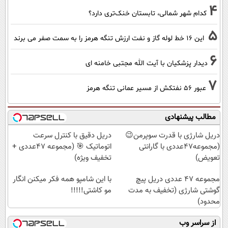
4
کدام شهر شمالی، تابستان خنک‌تری دارد؟
5
این 16 خط لوله گاز و نفت ارزش تنگه هرمز را به سمت صفر می برند
6
دیدار پزشکیان با آیت الله مجتبی خامنه ای
7
عبور ۵۶ نفتکش از مسیر عمانی تنگه هرمز
مطالب پیشنهادی
دریل شارژی با قدرت سوپرمن😉
دریل دقیق با کنترل سرعت
(مجموعه47عددی با گارانتی
اتوماتیک 🎯 (مجموعه 47عددی +
تعویض)
تخفیف ویژه)
مجموعه 47 عددی دریل پیچ
با این شامپو همه فکر میکنن انگار
گوشتی شارژی (تخفیف به مدت
مو کاشتی!!!!!
محدود)
از سراسر وب