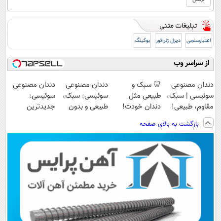
اعتبارسنجی
دیزل ژنراتور
بوکینگ
از سراسر وب
دندان مصنوعی
🦷 سبک و
دندان مصنوعی
دندان مصنوعی
سوئیسی | سبک،
طبیعی مثل
سوئیسی: سبک،
سوئیسی:
مقاوم، طبیعی!
دندان خودت!
طبیعی و بدون
جدیدترین
ویزیت
نصب آسان و
لقی | 📍تهران
فناوری اروپا،
بازگشت به بالای صفحه
رایگان+پرداخت
پرداخت اقساطی
سبک و مقاوم |
اقساطی😍
💳 📍 تهران
پرداخت قسطی