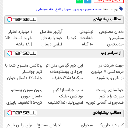
‌گزارش خطا در خبر
برچسب ها:
محمدحسین مهدویان
،
سریال کلاغ
،
نقد سینمایی
مطالب پیشنهادی
دندان مصنوعی
نوشیدنی
آرتروز مفاصل
۱ میلیارد اعتبار
سوئیسی:
شفابخش کبد با
خود را به طور
خرید قسطی طلا
جدیدترین
10 گیاه
قطعی درمان
| ۱۸ ماهه
فناوری اروپا،
موثر(تخفیف تا
کنید!
پرداخت کن
از سراسر وب
سبک و مقاوم |
امشب)
◗پرسش‌نامه◖
پرداخت قسطی
جهت شرکت در
این کرم گیاهی،مثل اتو
بوتاکس منسوخ شد! با
قرعه‌کشی ۷ میلیون
چروکای پوستتوصاف
کرم جوانساز
تومانی وارد شوید
میکنه!50%تخفیف
جلبک10،12سال جوان
شو50%تخفیف
جوانسازی پوست
بمب جوانساز! کرم
بدون سوزن پوستتو
صورت را با کرم
بوتاکس جلبک
10سال جوون
ضدچروک آلمانی تجربه
اسپیرولینا50%تخفیف
کن50%تخفیف پاییزی
کنید!
مطالب پیشنهادی
کمر درد داری؟
میخوای
‼️جراحی ممنوع‼️
برای اولین بار در