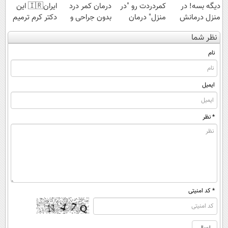
دیگه بسه! در
کمردردت رو "در
درمان کمر درد
ایران🇮🇷 این
منزل درمانش
منزل" درمان
بدون جراحی و
دکتر کرم ترمیم
کن
کنی؟ (◂فیلم +
دوره نقاهت
کننده 23 روزه
نظر شما
(◀پرسش‌نامه)
◂پرسش‌نامه)
ساخت!
نام
ایمیل
* نظر
* کد امنیتی