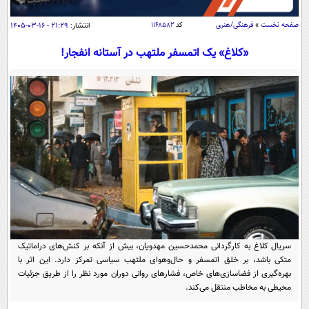
سیاسی
صفحه نخست
»
فرهنگی/هنری
کد
۱۱۶۸۵۸۲
انتشار:
۲۱:۲۹ - ۱۶-۰۳-۱۴۰۵
اقتصاد
«کلاغ» یک اتمسفر ملتهب در آستانه انفجار!
جامعه
اقتصادی
ورزشی
اجتماعی
خودرو
بین الملل
حوادث
فرهنگ و هنر
سیاست خارجی
سلامت
علم و دانش
یک برش دانایی
قرآن
فناوری و It
محیط زیست
گوناگون
علمی
سفر و تفریح
فیلم
سرگرمی
اخبار کریپتو
عصر ایران 2
اقتصاد
باشگاه مغز
سریال کلاغ به کارگردانی محمدحسین مهدویان، بیش از آنکه بر کنش‌های دراماتیک
متکی باشد، بر خلق اتمسفر و حال‌وهوای ملتهب سیاسی تمرکز دارد. این اثر با
آموزش زبان
خواندنی ها و دیدنی ها
ورزش
مجله تصویری سلاح
بهره‌گیری از فضاسازی‌های خاص، فشارهای روانی دوران مورد نظر را از طریق جزئیات
محیطی به مخاطب منتقل می‌کند.
داستان کوتاه
سیاست