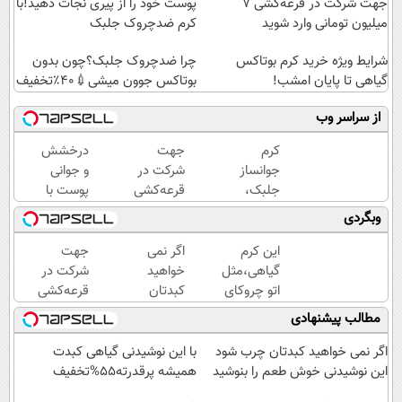
جهت شرکت در قرعه‌کشی ۷
پوست خود را از پیری نجات دهید!با
میلیون تومانی وارد شوید
کرم ضدچروک جلبک
شرایط ویژه خرید کرم بوتاکس
چرا ضدچروک جلبک؟چون بدون
گیاهی تا پایان امشب!
بوتاکس جوون میشی💉۴۰٪تخفیف
از سراسر وب
کرم
جهت
درخشش
جوانساز
شرکت در
و جوانی
جلبک،
قرعه‌کشی
پوست با
هدیه
۷ میلیون
جلبک
وبگردی
طبیعت به
تومانی
اسپیرولینا!
شما(خرید
وارد شوید
خرید
این کرم
اگر نمی
جهت
با تخفیف
محصول با
گیاهی،مثل
خواهید
شرکت در
ویژه)
تخفیف
اتو چروکای
کبدتان
قرعه‌کشی
ویژه
پوستتوصاف
چرب
۷ میلیون
مطالب پیشنهادی
میکنه!50%تخفیف
شود این
تومانی
نوشیدنی
وارد شوید
اگر نمی خواهید کبدتان چرب شود
با این نوشیدنی گیاهی کبدت
خوش
این نوشیدنی خوش طعم را بنوشید
همیشه پرقدرته55%تخفیف
طعم را