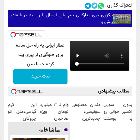
اشتراک گذاری :
برگزاری بازی تدارکاتی تیم ملی فوتبال با روسیه در فیفادی
پیش‌رو
عطار ایرانی یه راه حل ساده
برای جلوگیری از پیری پیدا
کرده!حتما ببین
ثبت خرید
مطالب پیشنهادی
بدون سوزن
دندان مصنوعی
وام تا ۳ میلیارد
این کرم
اکسیر جوانی رو
سوئیسی:
تومان ویژه
گیاهی،مثل اتو
به پوستت
جدیدترین
صاحبان
چروکای
تزریق کن!
فناوری اروپا،
فروشگاه‌های
پوستتوصاف
تماشاخانه
سبک و مقاوم |
آنلاین و
میکنه!50%تخفیف
پرداخت قسطی
حضوری