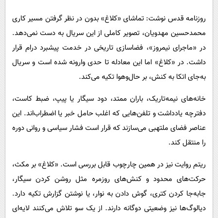
پیامک
سرگرمی
روزنامه قدس نوشت: تماشای «کلاغ» بدون در نظر گرفتن مسیر کاری
روانشناسی
فناوری
محمدحسین مهدویان، تصویر کاملی از این سریال به دست نمی‌دهد.
آشپزی
گوناگون
در «ماجرای نیمروز»، فضاسازی تاریخی در خدمت پیشبرد درام قرار
دانلود
حوادث
داشت. در «کلاغ» اما این معادله تا حدی وارونه شده است و سریال
به‌جای اتکا به کنش، بر حال‌وهوا تکیه می‌کند.
محیط زیست
سلامت
خانه‌های نیمه‌تاریک، باران ممتد، دود سیگار یا پیپ، ضبط کاست،
دفترچه یادداشت و تلفن‌هایی که اغلب حامل خبر یا اضطراب‌اند. این
فرهنگی
عناصر فضای ملتهبی می‌سازند که قرار است فشار سیاسی و روانی دوره
بین الملل
را منتقل کند.
اجتماعی
ریتم روایت نیز در همین چارچوب قابل بررسی است. «کلاغ» بر مکث،
حیات وحش
حرکت‌های محدود و کنش‌های روزمره مثل روشن کردن سیگار،
سیاست خارجی
جابه‌جا کردن کتری، گوش دادن به نوار، یا نوشتن گزارش تکیه دارد.
دیالوگ‌ها نیز وضعیتی دوگانه دارند. از یک سو تلاش می‌کنند لایه‌ای