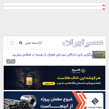
باز
نسخه اصلی
و
صفحه اول
برگزاری بازی تدارکاتی تیم ملی فوتبال با روسیه در فیفادی پیش‌رو
بسته
تماس با ما
کردن
آرشیو
منو
جستجو
نظرسنجی
آب و هوا
اوقات شرعی
پیوند ها
سواد زندگی