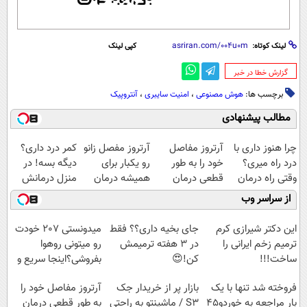
لینک کوتاه:
کپی لینک
‌گزارش خطا در خبر
برچسب ها:
هوش مصنوعی
،
امنیت سایبری
،
آنتروپیک
مطالب پیشنهادی
چرا هنوز داری با
آرتروز مفاصل
آرتروز مفصل زانو
کمر درد داری؟
درد راه میری؟
خود را به طور
رو یکبار برای
دیگه بسه! در
وقتی راه درمان
قطعی درمان
همیشه درمان
منزل درمانش
جلو پاته!
کنید!
کن!
کن
از سراسر وب
◗پرسش‌نامه◖
◗پرسش‌نامه◖
(◀پرسش‌نامه)
این دکتر شیرازی کرم
جای بخیه داری؟؟ فقط
میدونستی 207 خودت
ترمیم زخم ایرانی را
در 3 هفته ترمیمش
رو میتونی روهوا
ساخت!!!
کن!😍
بفروشی؟اینجا سریع و
راحت بفروش
فروخته شد تنها با یک
بازار پر از خریدار جک
آرتروز مفاصل خود را
بار مراجعه به خوردو45
S3 / ماشینتو به راحتی
به طور قطعی درمان