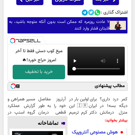
اشتراک گذاری :
۷ عادت روزمره که ممکن است بدون آنکه متوجه باشید، به
قلبتان فشار وارد کنند
میخ کوب دستی فقط تا آخر
امروز حراج خورد!🔥
خرید با تخفیف
مطالب پیشنهادی
کمر درد داری؟
برای اولین بار در
آرتروز مفاصل
مسیر همراهی و
دیگه بسه! در
ایران🇮🇷 این
خود را به طور
گزارش عملکرد
منزل درمانش
دکتر کرم ترمیم
قطعی درمان
گروه اسنپ در
کن
کننده 23 روزه
کنید!
۱۴۰۴
بیشتر بخوانید:
تماشاخانه
(◀پرسش‌نامه)
ساخت!
◗پرسش‌نامه◖
هوش مصنوعی آنتروپیک