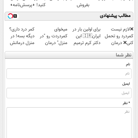
بفروش
کنید! ◗پرسش‌نامه◖
مطالب پیشنهادی
❌لازم نیست
برای اولین بار در
میخوای
کمر درد داری؟
کمردرد رو تحمل
ایران🇮🇷 این
کمردردت رو "در
دیگه بسه! در
کنی❌ درمان
دکتر کرم ترمیم
منزل" درمان
منزل درمانش
بدون جراحی و
کننده 23 روزه
کنی؟ (◂فیلم +
کن
نظر شما
قرص
ساخت!
◂پرسش‌نامه)
(◀پرسش‌نامه)
(پرسشنامه)
نام
ایمیل
* نظر