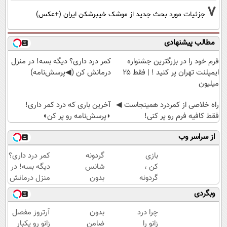
7
جزئیات مورد بحث جدید از موشک خیبرشکن ایران (+عکس)
مطالب پیشنهادی
فرم خود را در بزرگترین جشنواره
کمر درد داری؟ دیگه بسه! در منزل
ایمپلنت تهران پر کنید ! | فقط ۲۵
درمانش کن (◀پرسش‌نامه)
میلیون
‌راه خلاصی از کمردرد همینجاست ◀
آخرین باری که درد کمر داری!
فقط کافیه فرم رو پر کنی!
◗پرسش‌نامه رو پر کن◖
از سراسر وب
بازی
گردونه
کمر درد داری؟
کن ،
شانس
دیگه بسه! در
گردونه
بدون
منزل درمانش
بچرخون
پوچ از
کن
وبگردی
، جایزه
PS5
(◀پرسش‌نامه)
ببر 🎮
تا
چرا درد
بدون
آرتروز مفصل
🔥😍
آیفون17
زانو را
ضامن
زانو رو یکبار