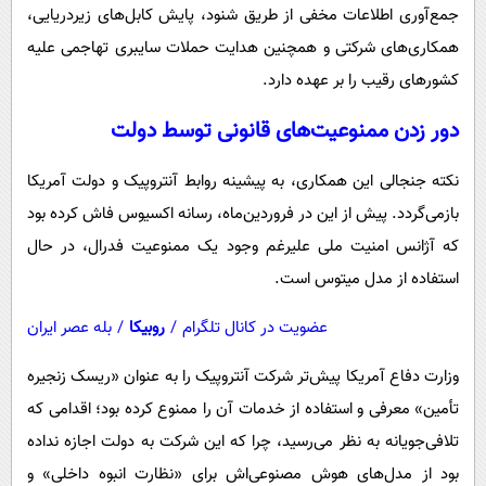
پیامک
سرگرمی
جمع‌آوری اطلاعات مخفی از طریق شنود، پایش کابل‌های زیردریایی،
همکاری‌های شرکتی و همچنین هدایت حملات سایبری تهاجمی علیه
روانشناسی
فناوری
کشورهای رقیب را بر عهده دارد.
آشپزی
گوناگون
دور زدن ممنوعیت‌های قانونی توسط دولت
دانلود
حوادث
محیط زیست
نکته جنجالی این همکاری، به پیشینه روابط آنتروپیک و دولت آمریکا
بازمی‌گردد. پیش از این در فروردین‌ماه، رسانه اکسیوس فاش کرده بود
سلامت
که آژانس امنیت ملی علیرغم وجود یک ممنوعیت فدرال، در حال
فرهنگی
استفاده از مدل میتوس است.
بین الملل
عضویت در کانال تلگرام
/
روبیکا
/
بله عصر ایران
اجتماعی
حیات وحش
وزارت دفاع آمریکا پیش‌تر شرکت آنتروپیک را به عنوان «ریسک زنجیره
تأمین» معرفی و استفاده از خدمات آن را ممنوع کرده بود؛ اقدامی که
سیاست خارجی
تلافی‌جویانه به نظر می‌رسید، چرا که این شرکت به دولت اجازه نداده
بود از مدل‌های هوش مصنوعی‌اش برای «نظارت انبوه داخلی» و