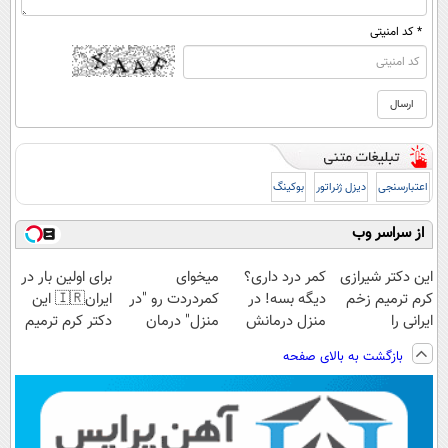
* کد امنیتی
اعتبارسنجی
دیزل ژنراتور
بوکینگ
از سراسر وب
این دکتر شیرازی
کمر درد داری؟
میخوای
برای اولین بار در
کرم ترمیم زخم
دیگه بسه! در
کمردردت رو "در
ایران🇮🇷 این
ایرانی را
منزل درمانش
منزل" درمان
دکتر کرم ترمیم
ساخت!!!
کن
کنی؟ (◂فیلم +
کننده 23 روزه
بازگشت به بالای صفحه
(◀پرسش‌نامه)
◂پرسش‌نامه)
ساخت!