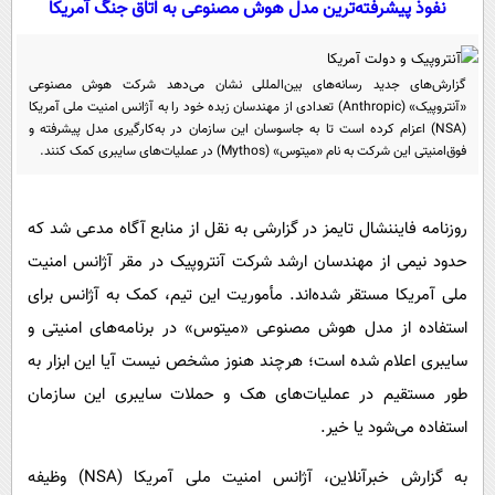
نفوذ پیشرفته‌ترین مدل هوش مصنوعی به اتاق جنگ آمریکا
سیاسی
اقتصاد
جامعه
اقتصادی
گزارش‌های جدید رسانه‌های بین‌المللی نشان می‌دهد شرکت هوش مصنوعی
«آنتروپیک» (Anthropic) تعدادی از مهندسان زبده خود را به آژانس امنیت ملی آمریکا
ورزشی
اجتماعی
خودرو
(NSA) اعزام کرده است تا به جاسوسان این سازمان در به‌کارگیری مدل پیشرفته و
فوق‌امنیتی این شرکت به نام «میتوس» (Mythos) در عملیات‌های سایبری کمک کنند.
بین الملل
حوادث
فرهنگ و هنر
سیاست خارجی
سلامت
روزنامه فایننشال تایمز در گزارشی به نقل از منابع آگاه مدعی شد که
علم و دانش
یک برش دانایی
حدود نیمی از مهندسان ارشد شرکت آنتروپیک در مقر آژانس امنیت
قرآن
فناوری و It
محیط زیست
ملی آمریکا مستقر شده‌اند. مأموریت این تیم، کمک به آژانس برای
گوناگون
علمی
سفر و تفریح
استفاده از مدل هوش مصنوعی «میتوس» در برنامه‌های امنیتی و
فیلم
سرگرمی
اخبار کریپتو
سایبری اعلام شده است؛ هرچند هنوز مشخص نیست آیا این ابزار به
عصر ایران 2
اقتصاد
باشگاه مغز
طور مستقیم در عملیات‌های هک و حملات سایبری این سازمان
آموزش زبان
خواندنی ها و دیدنی ها
ورزش
استفاده می‌شود یا خیر.
مجله تصویری سلاح
داستان کوتاه
سیاست
به گزارش خبرآنلاین، آژانس امنیت ملی آمریکا (NSA) وظیفه