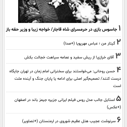
1
جاسوس بازی در حرمسرای شاه قاجار/ خواجه زیبا و وزیر حقه باز
2
گیتار من ؛ عباس مهرپویا (+صدا)
3
آقای خرازی! از ریش سفید و عمامه سیاهت خجالت بکش
4
حسن روحانی: می‌خواستند برای سخنرانی امام زمان در تهران جایگاه
درست کنند/ تصمیم‌گیر اصلی برای ادامه یا پایان جنگ و آینده ملت
است
5
استایل جالب مدل روس فیلم ایرانی جزیره جیمز باند در اصفهان
(+عکس)
6
سرنوشت عجیب هتل عظیم شوروی در ارمنستان (+تصاویر)