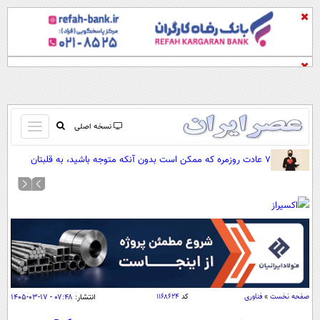
باز
نسخه اصلی
و
صفحه اول
۷ عادت روزمره که ممکن است بدون آنکه متوجه باشید، به قلبتان
بسته
فشار وارد کنند
تماس با ما
کردن
آرشیو
منو
جستجو
نظرسنجی
آب و هوا
اوقات شرعی
پیوند ها
صفحه نخست
»
فناوری
کد
۱۱۶۸۶۲۴
انتشار:
۰۷:۴۸ - ۱۷-۰۳-۱۴۰۵
سواد زندگی