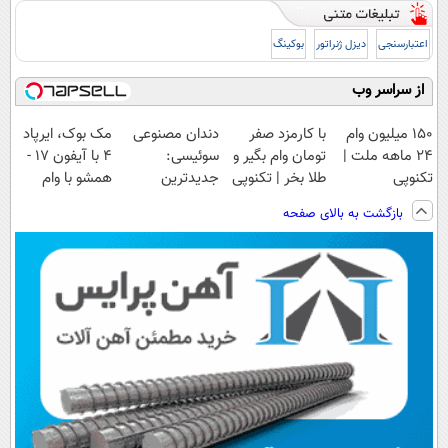
اعتبارسنجی
دیزل ژنراتور
بوکینگ
از سراسر وب
150 میلیون وام
با کارمزد صفر
دندان مصنوعی
مک بوک، ایرپاد
24 ماهه ملت |
تومان وام بگیر و
سوئیسی:
4 با آیفون 17 -
تکنوپی
طلا بخر | تکنوپی
جدیدترین
همشو با وام
فناوری اروپا،
تکنولایف بخر
بازگشت به بالای صفحه
سبک و مقاوم |
پرداخت قسطی