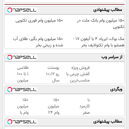
مطالب پیشنهادی
150 میلیون وام بانک ملت در
150 میلیون وام فوری تکنوپی
تکنوپی
مک بوک، ایرپاد 4 با آیفون 17 -
150 میلیون وام بگیر، طلای آب
همشو با وام تکنولایف بخر
شده و زینتی بخر
از سراسر وب
فروش ویژه
پوستت
طلاسی
کفش چرمی با
رو 10،12
| تا 100
مناسب‌ترین
سال
میلیون
قیمت+پرداخت
جوان
وام
وبگردی
اقساطی
کن
آنی
(تخفیف
خرید
با
150
150
تا
طلا💰
کارمزد
میلیون
میلیون
امشب)
ثبت
صفر
وام 24
وام با
نام
تومان
ماهه
واریز
مطالب پیشنهادی
کن!
وام
ملت |
فوری -