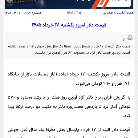
سیاسی
اقتصاد
صفحه نخست
»
اقتصادی
کد
۱۱۶۸۶۵۳
انتشار:
۰۹:۰۷ - ۱۷-۰۳-۱۴۰۵
جامعه
اقتصادی
قیمت دلار امروز یکشنبه ۱۷ خرداد ۱۴۰۵
ورزشی
اجتماعی
خودرو
بین الملل
حوادث
قیمت دلار البته از 17 خرداد پارسال یعنی دقیقا یک سال قبل جهش 113 درصدی داشته
است. آن روز قیمت دلار آزاد در محدوده 82 هزار تومان قرار داشت.
فرهنگ و هنر
سیاست خارجی
سلامت
علم و دانش
یک برش دانایی
قیمت دلار امروز یکشنبه 17 خرداد آماده آغاز معاملات بازار از جایگاه
قرآن
فناوری و It
محیط زیست
174 هزار و 990 تومان می‌شود.
گوناگون
علمی
سفر و تفریح
فیلم
سرگرمی
به گزارش فرارو، نرخ دلار آزاد اولین روز هفته را با رشد محدود و 570
اخبار کریپتو
تومانی آغاز کرد تا بازدهی هفت‌روزه دلار به مثبت دو درصد ارتقا پیدا
عصر ایران 2
اقتصاد
باشگاه مغز
کند.
آموزش زبان
خواندنی ها و دیدنی ها
ورزش
مجله تصویری سلاح
داستان کوتاه
قیمت دلار البته از 17 خرداد پارسال یعنی دقیقا یک سال قبل جهش
سیاست