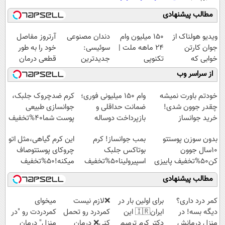
مطالب پیشنهادی
ویدیو هولناک از
150 میلیون وام
دندان مصنوعی
آرتروز مفاصل
جوان کارتن
24 ماهه ملت |
سوئیسی:
خود را به طور
خوابی که
تکنوپی
جدیدترین
قطعی درمان
میلیاردر شد.
فناوری اروپا،
کنید!
از سراسر وب
آموزش رایگان
سبک و مقاوم |
◗پرسش‌نامه◖
پرداخت قسطی
خودتم باورت نمیشه
وام ۱۵۰ میلیونی فوری؛
کرم ضدچروک جلبک،
چقدر جوون شدی!
ضمانت حداقلی و
جوانسازی طبیعی
خرید جوانساز
بازپرداخت دوساله
پوست شما40%تخفیف
اسپیرولینا با تخفیف
بدون سوزن پوستتو
بمب جوانساز! کرم
این کرم گیاهی،مثل اتو
ویژه
10سال جوون
بوتاکس جلبک
چروکای پوستتوصاف
کن50%تخفیف پاییزی
اسپیرولینا50%تخفیف
میکنه!50%تخفیف
مطالب پیشنهادی
کمر درد داری؟
برای اولین بار در
❌لازم نیست
میخوای
دیگه بسه! در
ایران🇮🇷 این
کمردرد رو تحمل
کمردردت رو "در
منزل درمانش
دکتر کرم ترمیم
کنی❌ درمان
منزل" درمان