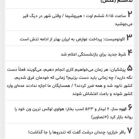
نداشتم (عکس)
2
ساعت ۸:۱۵ ششم اوت ؛ هیروشیما / وقتی شهر در دیگ قیر
می‌جوشید
3
اکونومیست: پرداخت عوارض به ایران بهتر از ادامه تنش است
4
شرط جدید برای بازنشستگی اعلام شد
5
پزشکیان: هر زمان می‌خواهیم کاری انجام دهیم، می‌گویند فعلاً دست
نگه دارید/ چه زمانی باید دست بزنیم؟ زمانی که خودمان غرق شدیم،
کشور نابود شد و همه ضرر کردند؟ / همسایگان ما اجازه ندادند عده‌ای وارد
کشور شوند و باعث اغتشاش شوند
6
قهوه ساز، 6 لیدار و 523 اسب بخار؛ هواوی لوکس ترین ون خود را
روانه بازار کرد (+تصاویر)
7
باقر خرازی؛ چندان درشت گفت که تندروها را جا گذاشت!