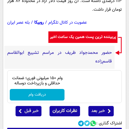
113 درصدی داشته است. آن روز قیمت دلار آزاد در محدوده 82 هزار
پیامک
سرگرمی
تومان قرار داشت.
روانشناسی
فناوری
عضویت در کانال تلگرام
/
روبیکا
/
بله عصر ایران
آشپزی
گوناگون
دانلود
حوادث
پربیننده ترین پست همین یک ساعت اخیر
محیط زیست
حضور محمدجواد ظریف در مراسم تشییع ابوالقاسم
سلامت
قاسم‌زاده
فرهنگی
وام ۱۵۰ میلیونی فوری؛ ضمانت
بین الملل
حداقلی و بازپرداخت دوساله
اجتماعی
دریافت وام
حیات وحش
سیاست خارجی
خبر بعد
نظرات کاربران
خبر قبل
اشتراک گذاری :