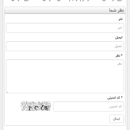
کن
کننده 23 روزه
بدون جراحی و
کنی؟ (◂فیلم +
نظر شما
(◀پرسش‌نامه)
ساخت!
قرص
◂پرسش‌نامه)
(پرسشنامه)
نام
ایمیل
* نظر
* کد امنیتی