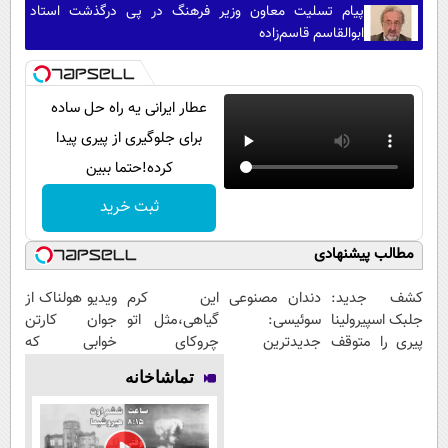
پیام تسلیت معاون وزیر فرهنگ در پی درگذشت استاد
ابوالقاسم قاسم‌زاده
عطار ایرانی یه راه حل ساده
برای جلوگیری از پیری پیدا
کرده!حتما ببین
ثبت خرید
مطالب پیشنهادی
کشف جدید:
دندان مصنوعی
این کرم
ویدیو هولناک از
جلبک اسپیرولینا
سوئیسی:
گیاهی،مثل اتو
جوان کارتن
پیری را متوقف
جدیدترین
چروکای
خوابی که
می
فناوری اروپا،
پوستتوصاف
میلیاردر شد.
تماشاخانه
کند50%تخفیف
سبک و مقاوم |
میکنه!50%تخفیف
آموزش رایگان
پرداخت قسطی