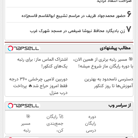
صراحت انتقاد کردید
6
حضور محمدجواد ظریف در مراسم تشییع ابوالقاسم قاسم‌زاده
7
زنِ بادیگارد محافظ نیوشا ضیغمی در مسجد شهرک غرب
مطالب پیشنهادی
🎯 مسیر رتبه برتری از همین الان،
اشتراک الماس ماز: برای رتبه
با دوره رایگان ماز شروع میشه!
یک‌های کنکور!
دسترسی نامحدود به بهترین
دوربین لامپی چرخشی 360 درجه
آموزش‌ها تا روز کنکور
فقط امروز حراج شد🔥 پرداخت
درب منزل
از سراسر وب
دوره
🚀 رایگان
🎯
رایگان
جمع‌بندی
مسیر
درسی
کن،
رتبه
رشته
حرفه‌ای
برتری از