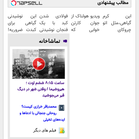
مطالب پیشنهادی
این کرم
ویدیو هولناک از
فولادی شدن
این نوشیدنی
گیاهی،مثل اتو
جوان کارتن
کبد با یک
گیاهی برای
چروکای
خوابی که
فنجان نوشیدنی
کبدت ضروریه!
پوستتوصاف
میلیاردر شد.
سم زدا
دارای سیب
تماشاخانه
میکنه!50%تخفیف
آموزش رایگان
سلامت
ساعت ۸:۱۵ ششم اوت ؛
هیروشیما / وقتی شهر در دیگ
قیر می‌جوشید
محمدباقر خرازی کیست؟
روحانی جنجالی با ادعاها و
ایده‌های تخیلی
فیلم های دیگر