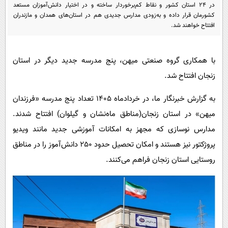
پیامک
در 24 استان کشور و نقاط کم‌برخوردار ساخته و در اختیار دانش‌آموزان مستعد
سرگرمی
کشورمان قرار داده و به‌زودی مدارس جدیدی هم در استان‌های همدان و مازندران
روانشناسی
فناوری
افتتاح خواهند شد.
آشپزی
گوناگون
با همکاری گروه صنعتی میهن، پنج مدرسه جدید دیگر در استان
دانلود
حوادث
زنجان افتتاح شد.
محیط زیست
به گزارش خبرنگار ما، در خردادماه 1405 تعداد پنج مدرسه «فرزندان
سلامت
میهن» در استان زنجان(مناطق ماه‌نشان و گیلوان) افتتاح شدند.
فرهنگی
مدارس نوسازی که مجهز به امکانات آموزشی جدید مانند ویدیو
بین الملل
پروژکتور نیز هستند و امکان تحصیل حدود 250 دانش‌آموز را در مناطق
اجتماعی
روستایی استان زنجان فراهم می‌کنند.
حیات وحش
سیاست خارجی