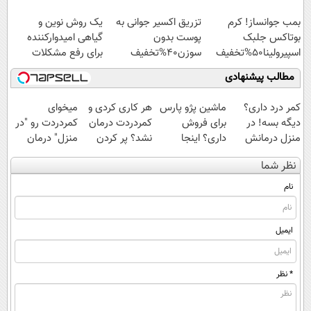
اسپیرولینا با تخفیف
بمب جوانساز! کرم
تزریق اکسیر جوانی به
یک روش نوین و
ویژه
بوتاکس جلبک
پوست بدون
گیاهی امیدوارکننده
اسپیرولینا50%تخفیف
سوزن40%تخفیف
برای رفع مشکلات
کبدی55%تخفیف
مطالب پیشنهادی
کمر درد داری؟
ماشین پژو پارس
هر کاری کردی و
میخوای
دیگه بسه! در
برای فروش
کمردردت درمان
کمردردت رو "در
منزل درمانش
داری؟ اینجا
نشد؟ پر کردن
منزل" درمان
کن
سریع بفروشش
پرسشنامه و
کنی؟ (◂فیلم +
نظر شما
(◀پرسش‌نامه)
دریافت راه حل
◂پرسش‌نامه)
نام
ایمیل
* نظر