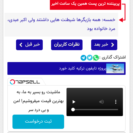
پربیننده ترین پست همین یک ساعت اخیر
خمسه: همه بازیگرها شیطنت هایی داشتند ولی اکبر عبدی،
مرد خانواده بود
خبر بعد
نظرات کاربران
خبر قبل
اشتراک گذاری :
پروژه تایفون ترکیه کلید خورد
ماشینت رو بسپر به ما، به
بهترین قیمت میفروشیم! امن
و بی درد سر
ثبت درخواست