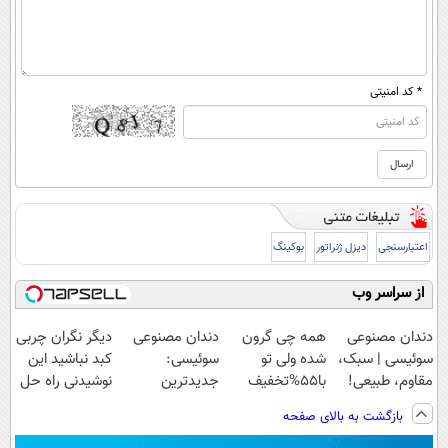
* کد امنیتی
اعتبارسنجی
دیزل ژنراتور
بوکینگ
از سراسر وب
دندان مصنوعی
همه چی گرون
دندان مصنوعی
دیگر نگران چربی
سوئیسی | سبک،
شده ولی تو
سوئیسی:
کبد نباشید این
مقاوم، طبیعی!
با55%تخفیف
جدیدترین
نوشیدنی راه حل
ویزیت
کبدت رو
فناوری اروپا،
شماست55%تخفیف
بازگشت به بالای صفحه
رایگان+پرداخت
پاکسازی کن🔥
سبک و مقاوم |
اقساطی😍
پرداخت قسطی