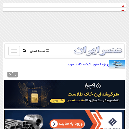
باز
نسخه اصلی
و
صفحه اول
پروژه تایفون ترکیه کلید خورد
بسته
تماس با ما
کردن
آرشیو
منو
جستجو
نظرسنجی
آب و هوا
اوقات شرعی
پیوند ها
سواد زندگی