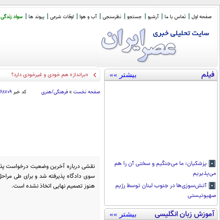
صفحه اول
تماس با ما
آرشیو
جستجو
نظرسنجی
آب و هوا
اوقات شرعی
پیوند ها
سواد زندگی
فیلم
بیشتر »»
کیهان هم ف
_
صفحه نخست
»
فرهنگی/هنری
کد خبر
۱۶۸۷۰۹
پزشکیان: ما می‌جنگیم و سختی آن را هم
نقشی درباره آخرین وضعیت درخواست پذیر
می‌پذیریم
سوی دادگاه پذیرفته شد و برای طی مراحل 
هنوز تصمیم نهایی اتخاذ نشده است.
آتش‌سوزی‌ها در جنوب لبنان توسط رژیم
صهیونیستی
آموزش زبان انگلیسی
بیشتر »»