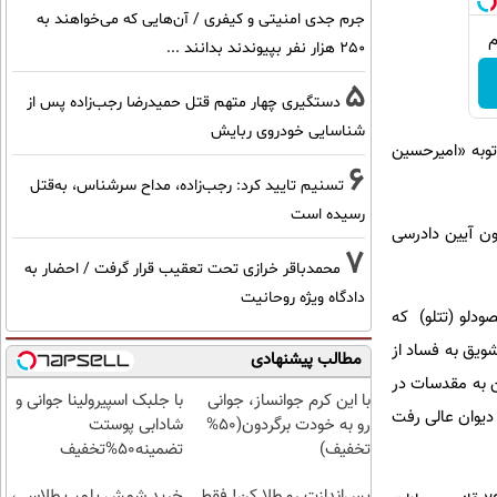
جرم جدی امنیتی و کیفری / آن‌هایی که می‌خواهند به
۲۵۰ هزار نفر بپیوندند بدانند ...
5
دستگیری چهار متهم قتل حمیدرضا رجب‌زاده پس از
شناسایی خودروی ربایش
بود که درخواست توبه «امیرحسین
6
تسنیم تایید کرد: رجب‌زاده، مداح سرشناس، به‌قتل
رسیده است
رحسین مقصودلو ۲۳ اردیبهشت ماه سال گذشته از ثبت درخواست اعمال ماده ۴۷۷ قانون آیین دادرسی
7
محمدباقر خرازی تحت تعقیب قرار گرفت / احضار به
دادگاه ویژه روحانیت
ین مقصودلو (تتلو) که
شویق به فساد از
مطالب پیشنهادی
وهین به مقدسات در
با این کرم جوانساز، جوانی
با جلبک اسپیرولینا جوانی و
به ۹ دادگاه کیفری یک تهران به ۵ سال حبس محکوم شد که با فرجام خواهی دادستانی، پرونده به شعبه ۹ دیوان عالی رفت
رو به خودت برگردون(50%
شادابی پوستت
تخفیف)
تضمینه50%تخفیف
پس‌اندازت رو طلا کن! فقط
خرید شمش پلمپ طلاسی،