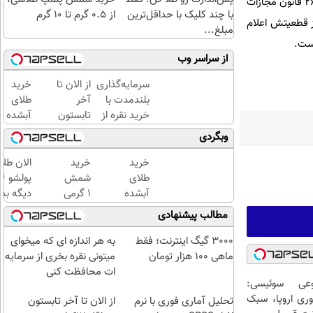
پس از نقض حکم پرونده به شعبه ۶ دادگاه کیفری یک (هم عرض) رفت و بزه انتسابی محرز شد و طبق ماده ۲۶۲ قانون مجازات
با چند کلیک با حداقل‌ترین
از ۰.۵ گرم تا ۱۰ گرم
وز قطعیتش اعلام
مبلغ...
یست.
از سراسر وب
سرمایه‌گذاری
از الان تا
خرید
بلندمدت با
آخر
طلای
خرید نقره از
تابستون
آبشده
دیجی‌کالا
حداقل
حتی با
وبگردی
12کیلو
۱۰۰هزارتومان
چربی
خرید
خرید
الان طلا
میسوزونی
طلای
شمش
🧨
آبشده
1 گرمی
دیگه بده
حتی با
از
سرمایه‌گ
مطالب پیشنهادی
۱۰۰هزارتومان
طلاسی
طلا با ا
بی‌بهره
3000 گیگ اینترنت؛ فقط
به هر اندازه ای که میخوای
ماهی 100 هزار تومان
میتونی نقره بخری از سرمایه
ات محافظت کنی
عی سوئیسی:
وری اروپا، سبک
تحلیل آماری فوری با نرم
از الان تا آخر تابستون