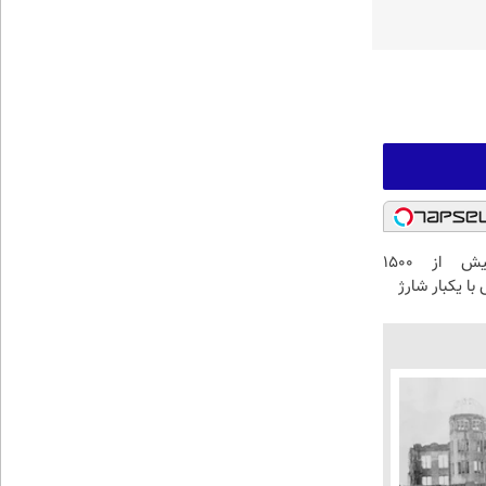
IM LS9 بیش از 1500
با یکبار شارژ