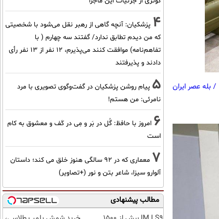
کوثری از جزئیات این ماجرا
4
پزشکیان‌: آنچه گاهی از رهبر نقل می‌شود با شخصیتی
که من دیدم تطابق ندارد/ گفتند سه چهارم ( با
تفاهم‌نامه) موافقت کنند می‌پذیرم، 12 نفر از 13 نفر رأی
دادند و پذیرفتند
5
/
بله عصر ایران
پیام روشن پزشکیان در گفت‌و‌گوی تصویری با مرد
نامرئی: من هستم!
6
امروز با حافظ: گُل در بَر و مِی در کَف و معشوق به کام
است
7
معماری که در 92 سالگی هنوز خلق می کند؛ داستان
آلوارو سیزا، شاعر بتن و نور (+تصاویر)
مطالب پیشنهادی
IM LS9 بیش از 1500
خرید شمش پلمپ طلاسی،