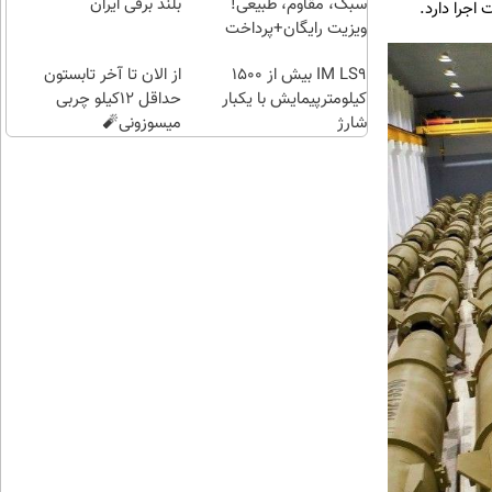
سبک، مقاوم، طبیعی!
بلند برقی ایران
اجرا دارد.
ویزیت رایگان+پرداخت
اقساطی😍
IM LS9 بیش از 1500
از الان تا آخر تابستون
کیلومترپیمایش با یکبار
حداقل 12کیلو چربی
شارژ
میسوزونی🧨