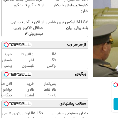
کیلومترپیمایش با یکبار
از ۰.۵ گرم تا ۱۰ گرم
شارژ
IM LS7 لوکس ترین شاسی
از الان تا آخر تابستون
بلند برقی ایران
حداقل 12کیلو چربی
میسوزونی🧨
از سراسر وب
IM
از الان تا
خرید
LS7
آخر
شمش
لوکس
تابستون
پلمپ
ترین
حداقل
طلاسی،
وبگردی
شاسی
12کیلو
از ۰.۵
بلند
چربی
گرم تا
پس‌انداز
خرید
الان طلا
برقی
میسوزونی
۱۰ گرم
طلا فقط
طلای
ایران
🧨
با ۱۰۰
آبشده
دیگه بده
هزارتومان
حتی با
سرمایه‌گ
مطالب پیشنهادی
(امن و
۱۰۰هزارتومان
طلا با ا
راحت)
بی‌بهره
دندان مصنوعی سوئیسی |
IM LS7 لوکس ترین شاسی