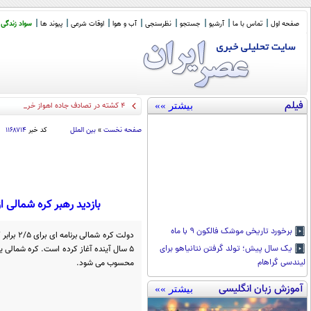
صفحه اول
تماس با ما
آرشیو
جستجو
نظرسنجی
آب و هوا
اوقات شرعی
پیوند ها
سواد زندگی
فیلم
بیشتر »»
۴ کشته در تصادف جاده اهواز خرمشهر
صفحه نخست
»
بین الملل
کد خبر
۱۱۶۸۷۱۴
بازدید رهبر کره شمالی از انبارهای موشکی (+
برخورد تاریخی موشک فالکون ۹ با ماه
دولت کره 
5 سال آینده آغاز کرده است. کره شمال
یک سال پیش؛ تولد گرفتن نتانیاهو برای
محسوب می شود.
لیندسی گراهام
آموزش زبان انگلیسی
بیشتر »»