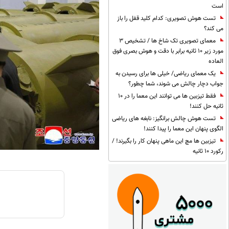
است
تست هوش تصویری: کدام کلید قفل را باز
می کند؟
معمای تصویری تک شاخ ها / تشخیص 3
مورد زیر 10 ثانیه برابر با دقت و هوش بصری فوق
العاده
یک معمای ریاضی/ خیلی ها برای رسیدن به
جواب دچار چالش می شوند، شما چطور؟
فقط تیزبین ها می توانند این معما را در 10
ثانیه حل کنند!
تست هوش چالش برانگیز: نابغه های ریاضی
الگوی پنهان این معما را پیدا کنند!
تیزبین ها مچ این ماهی پنهان کار را بگیرند! /
رکورد 10 ثانیه