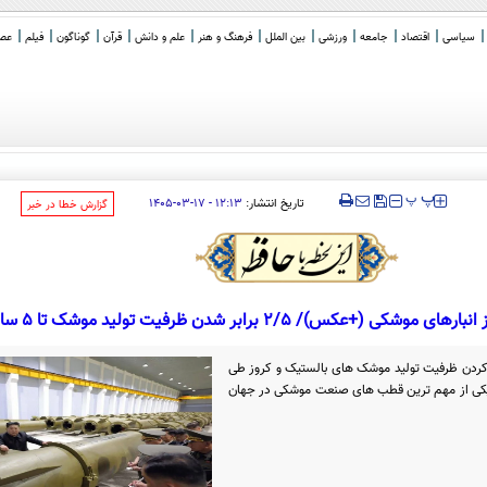
سیاسی
اقتصاد
جامعه
ورزشی
بین الملل
فرهنگ و هنر
علم و دانش
قرآن
گوناگون
فیلم
عصر 
‍‍‍ پ
پ
تاریخ انتشار:
۱۲:۱۳ - ۱۷-۰۳-۱۴۰۵
‌گزارش خطا در خبر
عکس)/ 2/5 برابر شدن ظرفیت تولید موشک تا 5 سال آینده
شمالی برنامه ای برای 2/5 برابر کردن ظرفیت تولید موشک های بالستیک و کروز طی
ی یکی از مهم ترین قطب های صنعت موشکی در جهان