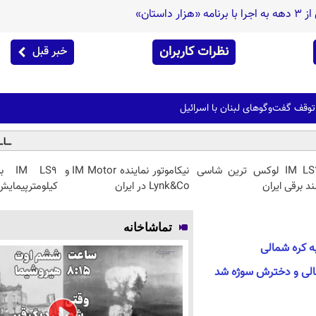
استان»
نظرات کاربران
خبر قبل
توقف گفت‌وگوهای لبنان با اسرائیل
IM LS7 لوکس ترین شاسی
نیکاموتور نماینده IM Motor و
ند برقی ایران
Lynk&Co در ایران
کیلومترپیمایش 
تماشاخانه
 کره شمالی
الی و دخترش سوژه شد