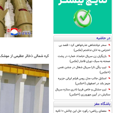
در حاشیه
سحر دولتشاهی عذرخواهی کرد ؛ قصد بی
احترامی به اذان نداشتم (عکس)
کره شمالی ذخائر عظیمی از موشک ه
بازیگران زن سریال «بامداد خمار» در پشت
صحنه به سبک دوران قاجار (عکس)
تیپ رنگی تارا سریال شغال در جشن نفس
(+عکس)
استایل جالب مدل روس فیلم ایرانی جزیره
جیمز باند در اصفهان (+عکس)
تیپ مشکی و خاص فریبا نادری ستاره سریال
ستایش در آیین مهرورزی (+عکس)
باشگاه مغز
معمای ریاضی؛ رکورد حل این چالش 10 ثانیه