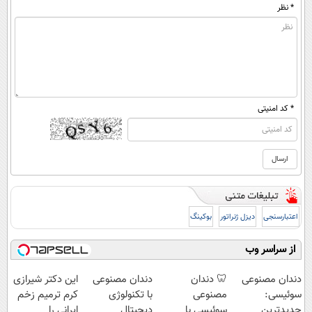
* نظر
* کد امنیتی
اعتبارسنجی
دیزل ژنراتور
بوکینگ
از سراسر وب
Image failed to
Image failed to
Image failed to
Image failed to
load
load
load
load
دندان مصنوعی
🦷 دندان
دندان مصنوعی
این دکتر شیرازی
سوئیسی:
مصنوعی
با تکنولوژی
کرم ترمیم زخم
جدیدترین
سوئیسی با
دیجیتال
ایرانی را