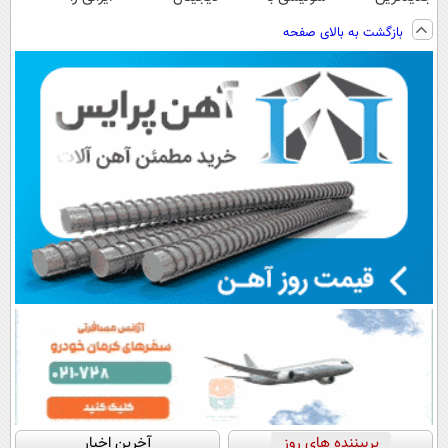
فناوری اروپا،
تکنولوژی
سوئیسی🇨🇭
ساخت!!!
بازگشت به بالای صفحه
سبک و مقاوم |
دیجیتال |
پرداخت قسطی
پرداخت در 4
قسط |📍 تهران
پربیننده های روز
آخرین اخبار