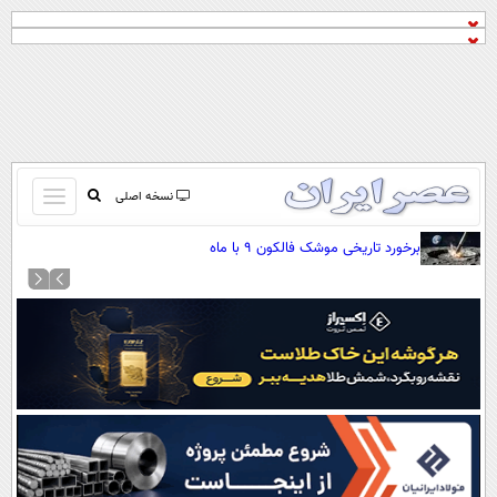
باز
نسخه اصلی
و
صفحه اول
برخورد تاریخی موشک فالکون ۹ با ماه
بسته
تماس با ما
کردن
آرشیو
منو
جستجو
نظرسنجی
آب و هوا
اوقات شرعی
پیوند ها
سواد زندگی