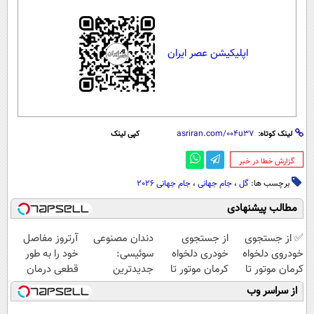
اپلیکیشن عصر ایران
لینک کوتاه:
کپی لینک
‌گزارش خطا در خبر
برچسب ها:
گل
،
جام جهانی
،
جام جهانی 2026
مطالب پیشنهادی
Image failed to
Image failed to
Image failed to
Image failed to
load
load
load
load
✅ از جستجوی
از جستجوی
دندان مصنوعی
آرتروز مفاصل
خودروی دلخواه
خودری دلخواه
سوئیسی:
خود را به طور
کرمان موتور تا
کرمان موتور تا
جدیدترین
قطعی درمان
فروش ساده، بی
فروش آن،
فناوری اروپا،
کنید!
از سراسر وب
واسطه و
ساده، بی واسطه
سبک و مقاوم |
◗پرسش‌نامه◖
Image failed to load
Image failed to load
Image failed to load