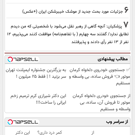
6
جزئیات مورد بحث جدید از موشک خیبرشکن ایران (+عکس)
7
پزشکیان‌: آنچه گاهی از رهبر نقل می‌شود با شخصیتی که من دیدم
تطابق ندارد/ گفتند سه چهارم ( با تفاهم‌نامه) موافقت کنند می‌پذیرم، 12
نفر از 13 نفر رأی دادند و پذیرفتند
مطالب پیشنهادی
Image failed to load
Image failed to load
✅ جستجوی خودروی دلخواه کرمان
به بزرگترین جشنواره ایمپلنت تهران
موتور 👈 فروش ساده، بی واسطه و
سر بزنید ! | فقط ۲۵ میلیون !
مستقیم
Image failed to load
Image failed to load
از جستجوی خودری دلخواه کرمان
این دکتر شیرازی کرم ترمیم زخم
موتور تا فروش آن، ساده، بی
ایرانی را ساخت!!!
واسطه و مستقیم
از سراسر وب
از
کمر درد داری؟
این دکتر