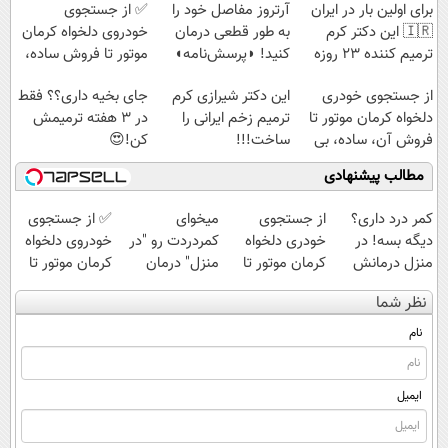
مستقیم
و مستقیم
پرداخت قسطی
برای اولین بار در ایران
آرتروز مفاصل خود را
✅ از جستجوی
🇮🇷 این دکتر کرم
به طور قطعی درمان
خودروی دلخواه کرمان
ترمیم کننده 23 روزه
کنید! ◗پرسش‌نامه◖
موتور تا فروش ساده،
ساخت!
بی واسطه و مستقیم
Image failed to load
Image failed to load
Image failed to load
از جستجوی خودری
این دکتر شیرازی کرم
جای بخیه داری؟؟ فقط
دلخواه کرمان موتور تا
ترمیم زخم ایرانی را
در 3 هفته ترمیمش
فروش آن، ساده، بی
ساخت!!!
کن!😍
واسطه و مستقیم
مطالب پیشنهادی
Image failed to
Image failed to
Image failed to
Image failed to
load
load
load
load
کمر درد داری؟
از جستجوی
میخوای
✅ از جستجوی
دیگه بسه! در
خودری دلخواه
کمردردت رو "در
خودروی دلخواه
منزل درمانش
کرمان موتور تا
منزل" درمان
کرمان موتور تا
کن
فروش آن،
کنی؟ (◂فیلم +
فروش ساده، بی
نظر شما
(◀پرسش‌نامه)
ساده، بی واسطه
◂پرسش‌نامه)
واسطه و
و مستقیم
مستقیم
نام
ایمیل