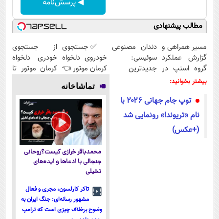
◀ پرسش‌نامه
مطالب پیشنهادی
Image failed to
Image failed to
Image failed to
Image failed to
load
load
load
load
مسیر همراهی و
دندان مصنوعی
✅ جستجوی
از جستجوی
گزارش عملکرد
سوئیسی:
خودروی دلخواه
خودری دلخواه
گروه اسنپ در
جدیدترین
کرمان موتور 👈
کرمان موتور تا
۱۴۰۴
فناوری اروپا،
فروش ساده،
فروش آن،
بیشتر بخوانید:
تماشاخانه
سبک و مقاوم |
بی واسطه و
ساده، بی
توپ جام جهانی ۲۰۲۶ با
پرداخت قسطی
مستقیم
واسطه و
مستقیم
نام «تریوندا» رونمایی شد
(+عکس)
محمدباقر خرازی کیست؟روحانی
جنجالی با ادعاها و ایده‌های
تخیلی
تاکر کارلسون، مجری و فعال
مشهور رسانه‌ای: جنگ ایران به
وضوح برخلاف چیزی است که ترامپ