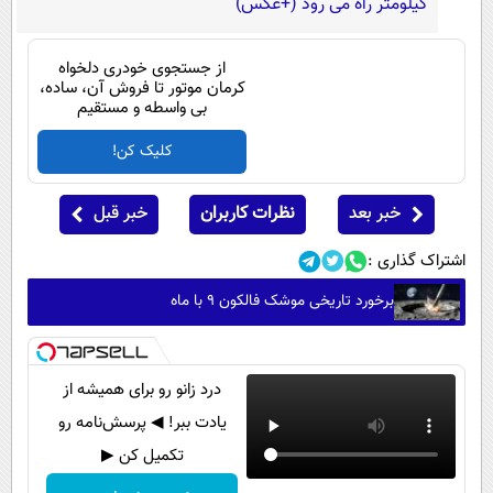
کیلومتر راه می رود (+عکس)
Image failed to load
از جستجوی خودری دلخواه
کرمان موتور تا فروش آن، ساده،
بی واسطه و مستقیم
کلیک کن!
خبر بعد
نظرات کاربران
خبر قبل
اشتراک گذاری :
برخورد تاریخی موشک فالکون ۹ با ماه
درد زانو رو برای همیشه از
یادت ببر! ◀ پرسش‌نامه رو
تکمیل کن ▶