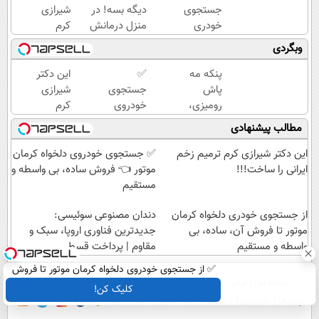
Image failed to load
Image failed to load
Image failed to load
Image failed to load
جستجوی
دیگه بسه! در
شیرازی
خودری
منزل درمانش
کرم
دلخواه
کن
ترمیم
وبگردی
کرمان
(◀پرسش‌نامه)
زخم
موتور تا
ایرانی را
پنکه مه
✅
این دکتر
Image failed to load
فروش
Image failed to load
Image failed to load
ساخت!!!
Image failed to load
پاش
جستجوی
شیرازی
آن،
رومیزی،
خودروی
کرم
ساده، بی
مخصوص
دلخواه
ترمیم
مطالب پیشنهادی
واسطه و
گرمایی‌ها!!
کرمان
زخم
Image failed to load
Image failed to load
مستقیم
موتور 👈
ایرانی را
این دکتر شیرازی کرم ترمیم زخم
✅ جستجوی خودروی دلخواه کرمان
فروش
ساخت!!!
ایرانی را ساخت!!!
موتور 👈 فروش ساده، بی واسطه و
ساده، بی
مستقیم
واسطه و
Image failed to load
Image failed to load
از جستجوی خودری دلخواه کرمان
مستقیم
دندان مصنوعی سوئیسی:
موتور تا فروش آن، ساده، بی
جدیدترین فناوری اروپا، سبک و
واسطه و مستقیم
مقاوم | پرداخت قسطی
Image failed to load
✅ از جستجوی خودروی دلخواه کرمان موتور تا فروش
صفحه اول
فیلم
عصر ایران۲
درباره عصرایران
تماس با ما
آرشیو
جستجو
ساده، بی واسطه و مستقیم
کلیک کن!
پیوندها
نظرسنجی
آب و هوا
اوقات شرعی
سواد زندگی