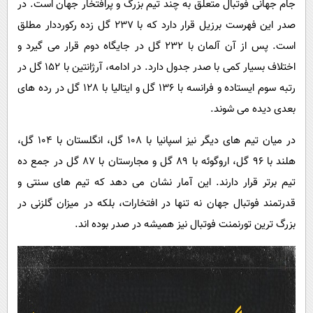
جام جهانی فوتبال متعلق به چند تیم بزرگ و پرافتخار جهان است. در
پیامک
سرگرمی
صدر این فهرست برزیل قرار دارد که با 237 گل زده رکورددار مطلق
روانشناسی
فناوری
است. پس از آن آلمان با 232 گل در جایگاه دوم قرار می گیرد و
آشپزی
گوناگون
اختلاف بسیار کمی با صدر جدول دارد. در ادامه، آرژانتین با 152 گل در
دانلود
حوادث
رتبه سوم ایستاده و فرانسه با 136 گل و ایتالیا با 128 گل در رده های
بعدی دیده می شوند.
محیط زیست
سلامت
در میان تیم های دیگر نیز اسپانیا با 108 گل، انگلستان با 104 گل،
هلند با 96 گل، اروگوئه با 89 گل و مجارستان با 87 گل در جمع ده
فرهنگی
تیم برتر قرار دارند. این آمار نشان می دهد که تیم های سنتی و
بین الملل
قدرتمند فوتبال جهان نه تنها در افتخارات، بلکه در میزان گلزنی در
اجتماعی
بزرگ ترین تورنمنت فوتبال نیز همیشه در صدر بوده اند.
حیات وحش
سیاست خارجی