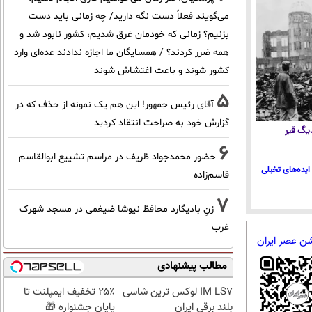
می‌گویند فعلاً دست نگه دارید/ چه زمانی باید دست
بزنیم؟ زمانی که خودمان غرق شدیم، کشور نابود شد و
همه ضرر کردند؟ / همسایگان ما اجازه ندادند عده‌ای وارد
کشور شوند و باعث اغتشاش شوند
5
آقای رئیس جمهور! این هم یک نمونه از حذف که در
گزارش خود به صراحت انتقاد کردید
 دیگ قیر
6
حضور محمدجواد ظریف در مراسم تشییع ابوالقاسم
ایده‌های تخیلی
قاسم‌زاده
7
زنِ بادیگارد محافظ نیوشا ضیغمی در مسجد شهرک
غرب
شن عصر ایران
مطالب پیشنهادی
IM LS7 لوکس ترین شاسی
۲۵٪ تخفیف ایمپلنت تا
بلند برقی ایران
پایان جشنواره 🎁