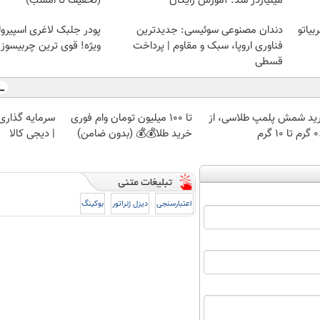
میلیاردر شد. آموزش رایگان
(تخفیف تا امشب)
یاتو
دندان مصنوعی سوئیسی: جدیدترین
پودر جلبک لاغری اسپیرول
فناوری اروپا، سبک و مقاوم | پرداخت
ویژه! قوی ترین چربیسوز جهان😊
قسطی
ید شمش پلمپ طلاسی، از
تا 100 میلیون تومان وام فوری
سرمایه گذاری ا
 ۱۰ گرم
خرید طلا💰💰 (بدون ضامن)
| دیجی کالا
اعتبارسنجی
دیزل ژنراتور
بوکینگ