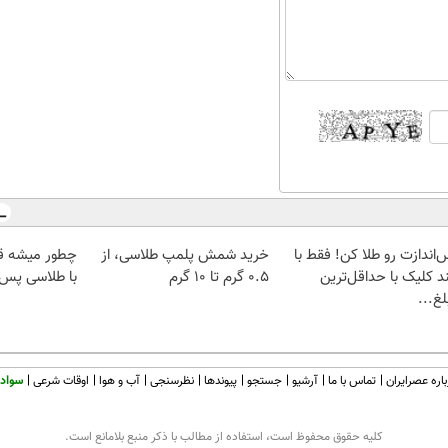
‌اندازت رو طلا کن! فقط با
خرید شمش پلمپ طلاسی، از
چطور میشه ق
د کلیک با حداقل‌ترین
۰.۵ گرم تا ۱۰ گرم
با طلاسی پس ا
غ...
اره عصرایران
تماس با ما
آرشیو
جستجو
پیوندها
نظرسنجی
آب و هوا
اوقات شرعی
سواد 
كليه حقوق محفوظ است، استفاده از مطالب با ذكر منبع بلامانع است.