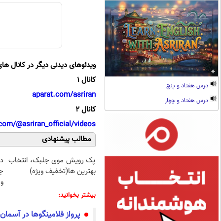
ویدئوهای دیدنی دیگر در کانال های
کانال 1
درس هفتاد و پنج
aparat.com/asriran
درس هفتاد و چهار
کانال 2
com/@asriran_official/videos
مطالب پیشنهادی
پک رویش موی جلبک، انتخاب
د
بهترین ها(تخفیف ویژه)
ج
و 
بیشتر بخوانید:
پرواز فلامینگو‌ها در آسمان