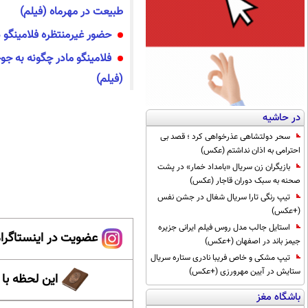
طبیعت در مهرماه (فیلم)
حضور غیرمنتظره فلامینگو د
فلامینگو مادر چگونه به جو
(فیلم)
در حاشیه
سحر دولتشاهی عذرخواهی کرد ؛ قصد بی
احترامی به اذان نداشتم (عکس)
بازیگران زن سریال «بامداد خمار» در پشت
صحنه به سبک دوران قاجار (عکس)
تیپ رنگی تارا سریال شغال در جشن نفس
(+عکس)
استایل جالب مدل روس فیلم ایرانی جزیره
عضویت در اینستاگرام
جیمز باند در اصفهان (+عکس)
تیپ مشکی و خاص فریبا نادری ستاره سریال
ستایش در آیین مهرورزی (+عکس)
این لحظه با
باشگاه مغز