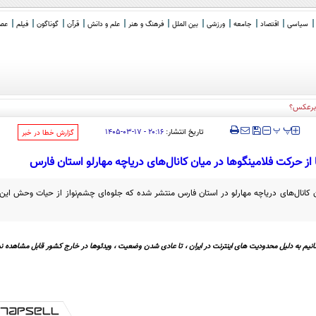
سیاسی
اقتصاد
جامعه
ورزشی
بین الملل
فرهنگ و هنر
علم و دانش
قرآن
گوناگون
فیلم
عصر 
ا برعکس؟
‍‍‍ پ
پ
تاریخ انتشار:
۲۰:۱۶ - ۱۷-۰۳-۱۴۰۵
‌گزارش خطا در خبر
ا از حرکت فلامینگو‌ها در میان کانال‌های دریاچه مهارلو استان فارس
ان کانال‌های دریاچه مهارلو در استان فارس منتشر شده که جلوه‌ای چشم‌نواز از حیات وحش این
نیم به دلیل محدودیت های اینترنت در ایران ، تا عادی شدن وضعیت ، ویدئوها در خارج کشور قابل مشاهده نی