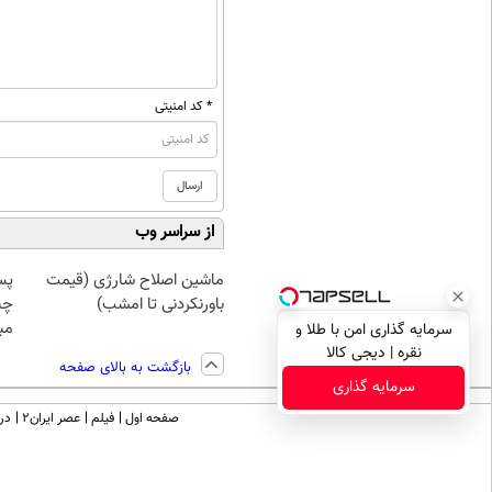
* کد امنیتی
از سراسر وب
ماشین اصلاح شارژی (قیمت
پس
باورنکردنی تا امشب)
چن
مبل
سرمایه گذاری امن با طلا و
نقره | دیجی کالا
بازگشت به بالای صفحه
سرمایه گذاری
صفحه اول
فیلم
عصر ایران۲
درب