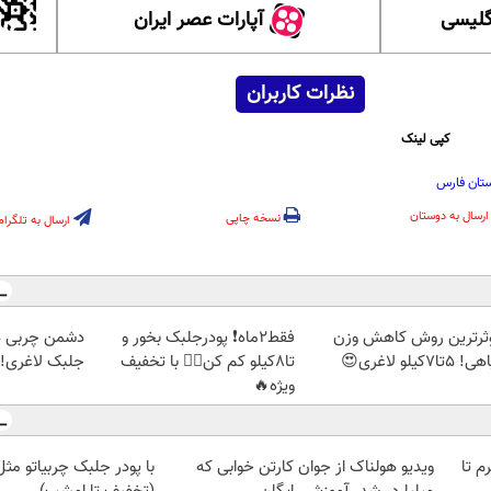
گلیسی
آپارات عصر ایران
نظرات کاربران
کپی لینک
تان فارس
ارسال به دوستان
نسخه چاپی
ارسال به تلگرام
ثرترین روش کاهش وزن
فقط2ماه❗ پودرجلبک بخور و
دشمن چربی ه
5تا۷کیلو لاغری😍
تا8کیلو کم کن👌🏻 با تخفیف
جلبک لاغری!گ
ویژه🔥
لمپ طلاسی، از ۰.۵ گرم تا
ویدیو هولناک از جوان کارتن خوابی که
با پودر جلبک چربیاتو مث