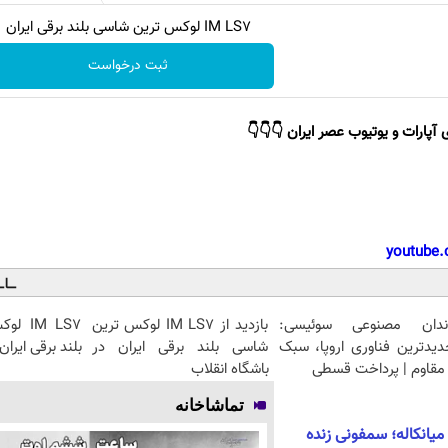
IM LS7 لوکس ترین شاسی بلند برقی ایران
ثبت درخواست
 آپارات و یوتیوب عصر ایران 👇👇👇
youtube.
ندان مصنوعی سوئیسی:
بازدید از IM LS7 لوکس ترین
IM LS7
دیدترین فناوری اروپا، سبک
شاسی بلند برقی ایران در
بلند برقی ایران
مقاوم | پرداخت قسطی
باشگاه انقلاب
تماشاخانه
 میانکاله؛ سمفونی زنده