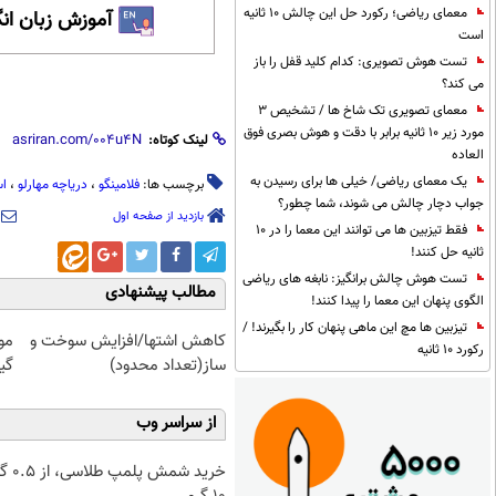
معمای ریاضی؛ رکورد حل این چالش 10 ثانیه
آموزش زبان ان
است
تست هوش تصویری: کدام کلید قفل را باز
می کند؟
معمای تصویری تک شاخ ها / تشخیص 3
مورد زیر 10 ثانیه برابر با دقت و هوش بصری فوق
لینک کوتاه:
العاده
یک معمای ریاضی/ خیلی ها برای رسیدن به
برچسب ها:
فلامینگو‌
،
دریاچه مهارلو
،
اس
جواب دچار چالش می شوند، شما چطور؟
بازدید از صفحه اول
فقط تیزبین ها می توانند این معما را در 10
ثانیه حل کنند!
تست هوش چالش برانگیز: نابغه های ریاضی
مطالب پیشنهادی
الگوی پنهان این معما را پیدا کنند!
تیزبین ها مچ این ماهی پنهان کار را بگیرند! /
کاهش اشتها/افزایش سوخت و
مو
رکورد 10 ثانیه
ساز(تعداد محدود)
گیاهی! 
از سراسر وب
خرید شمش پ