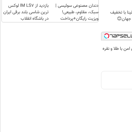
در
دندان مصنوعی سوئیسی |
بازدید از IM LS7 لوکس
سبک، مقاوم، طبیعی!
باشگاه
ترین شاسی بلند برقی ایران
ینا با تخفیف
ویزیت رایگان+پرداخت
انقلاب
در باشگاه انقلاب
اقساطی😍
من با طلا و نقره