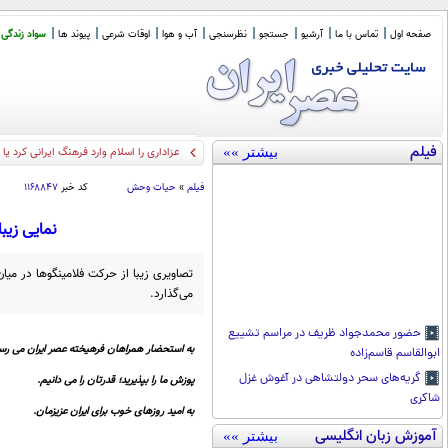
صفحه اول
تماس با ما
آرشیو
جستجو
نظرسنجی
آب و هوا
اوقات شرعی
پیوند ها
سواد زندگی
فیلم
بیشتر »»
عزاداری را اسلام وارد فرهنگ ایرانی کرد ی
فیلم
»
حیات وحش
کد خبر
۱۱۶۸۸۴۷
نمایی زیب
تصاویری زیبا از حرکت فلامینگو‌ها در می
می‌گذارد.
حضور محمدجواد ظریف در مراسم تشییع
به استحضار همراهان فرهیخته عصر ایران می رسا
ابوالقاسم قاسم‌زاده
گریه‌های سحر دولتشاهی در آغوش غزل
پوزش ما را بپذیرید؛ قدرتان را می دانیم.
شاکری
به امید روزهای خوب برای ایران عزیزمان.
آموزش زبان انگلیسی
بیشتر »»