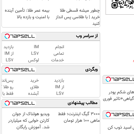
چطور میشه قسطی طلا
بیمه عمر طلا: تأمین آینده
خرید | با طلاسی پس انداز
با امنیت و بازده بالا
کنید
از سراسر وب
انجام
IM
بازدید
تمامی
LS7
از IM
خدمات
لوکس
LS7
خودرویی
ترین
لوکس
وبگردی
در محل
شاسی
ترین
با یدک
بلند
شاسی
بازدید
خرید
پس‌اندا
دات کام
برقی
بلند
از IM
طلای
رو طلا ک
ای شکم پودر
ایران
برقی
LS7
آبشده
فقط با چ
یاهی+تاثیر فوری
ایران
لوکس
حتی با
کلیک با
مطالب پیشنهادی
در
ترین
۱۰۰هزارتومان
حداقل‌ت
باشگاه
شاسی
مبلغ...
3000 گیگ اینترنت؛ فقط
ویدیو هولناک از جوان
انقلاب
بلند
ماهی 100 هزار تومان
کارتن خوابی که میلیاردر
برقی
شد. آموزش رایگان
ل اسید ذوب کن
ایران