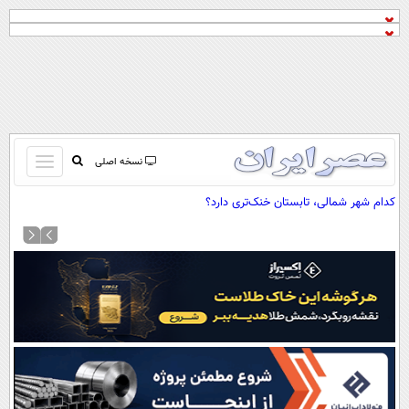
باز
نسخه اصلی
و
صفحه اول
کدام شهر شمالی، تابستان خنک‌تری دارد؟
بسته
تماس با ما
کردن
آرشیو
منو
جستجو
نظرسنجی
آب و هوا
اوقات شرعی
پیوند ها
سواد زندگی