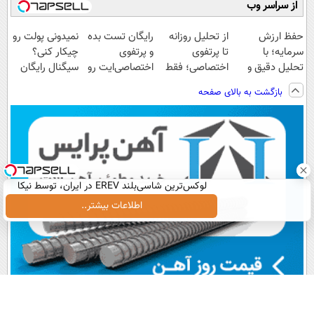
از سراسر وب
حفظ ارزش
از تحلیل روزانه
رایگان تست بده
نمیدونی پولت رو
سرمایه؛ با
تا پرتفوی
و پرتفوی
چیکار کنی؟
تحلیل دقیق و
اختصاصی؛ فقط
اختصاصی‌ایت رو
سیگنال رایگان
سیگنال‌های به
کافیه رایگان
بساز!
بگیر!
بازگشت به بالای صفحه
موقع!
تست بدی!
لوکس‌ترین شاسی‌بلند EREV در ایران، توسط نیکا
موتور رونمایی شد!
اطلاعات بیشتر..