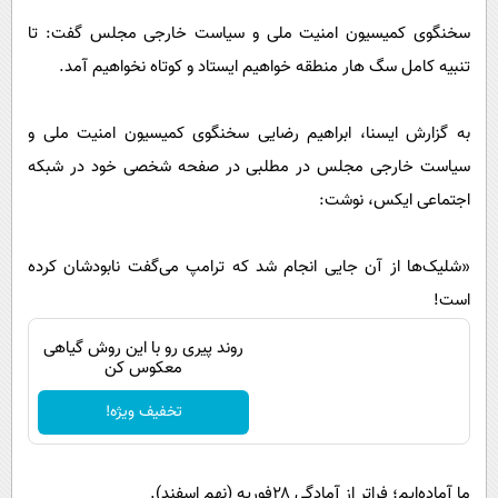
پیامک
سرگرمی
سخنگوی کمیسیون امنیت ملی و سیاست خارجی مجلس گفت: ‏تا
روانشناسی
فناوری
تنبیه کامل سگ هار منطقه خواهیم ایستاد و کوتاه نخواهیم آمد.
آشپزی
گوناگون
دانلود
به گزارش ایسنا، ابراهیم رضایی سخنگوی کمیسیون امنیت ملی و
حوادث
سیاست خارجی مجلس در مطلبی در صفحه شخصی خود در شبکه
محیط زیست
اجتماعی ایکس، نوشت:
سلامت
فرهنگی
«شلیک‌ها از آن جایی انجام شد که ترامپ می‌گفت نابودشان کرده
است!
بین الملل
اجتماعی
روند پیری رو با این روش گیاهی
معکوس کن
حیات وحش
تخفیف ویژه!
سیاست خارجی
‏ما آماده‌ایم؛ فراتر از آمادگی ۲۸فوریه (نهم اسفند).