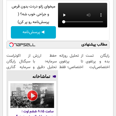
میخوای زانو دردت بدون قرص
و جراحی خوب شه؟ (
پرسش‌نامه رو پر کن)
◀ پرسش‌نامه
مطالب پیشنهادی
رایگان تست
از تحلیل روزانه
حفظ ارزش
از اکوتراست
بده و پرتفوی
تا پرتفوی
سرمایه؛ با
سیگنال رایگان
اختصاصی‌ایت
اختصاصی؛ فقط
تحلیل دقیق و
سرمایه گذاری
رو بساز!
کافیه رایگان
سیگنال‌های به
بگیر «اشتراک
تماشاخانه
تست بدی!
موقع!
رایگان»
ساعت ۸:۱۵ ششم اوت ؛