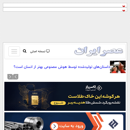
باز
نسخه اصلی
و
صفحه اول
بسته
داستان‌های تولیدشده توسط هوش مصنوعی بهتر از انسان است؟
تماس با ما
کردن
آرشیو
منو
جستجو
نظرسنجی
آب و هوا
اوقات شرعی
پیوند ها
سواد زندگی