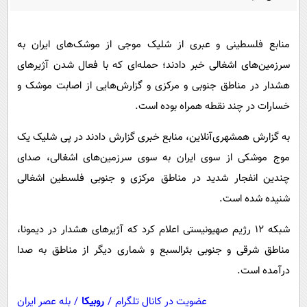
پیامک
سرگرمی
روانشناسی
فناوری
منابع فلسطینی و عبری از شلیک موجی از موشک‌های ایران به
آشپزی
گوناگون
سرزمین‌های اشغالی خبر دادند؛ حمله‌ای که با فعال شدن آژیرهای
دانلود
حوادث
هشدار در مناطق جنوبی و مرکزی و گزارش‌هایی از اصابت موشک و
خسارات در چند نقطه همراه بوده است.
محیط زیست
سلامت
به گزارش همشهری‌آنلاین، منابع خبری گزارش دادند در پی شلیک یک
موج موشکی از سوی ایران به سوی سرزمین‌های اشغالی، صدای
فرهنگی
چندین انفجار شدید در مناطق مرکزی و جنوبی فلسطین اشغالی
بین الملل
شنیده شده است.
اجتماعی
شبکه ۱۲ رژیم صهیونیستی اعلام کرد که آژیرهای هشدار در دیمونا،
حیات وحش
مناطق شرقی و جنوبی بئرالسبع و شماری دیگر از مناطق به صدا
سیاست خارجی
درآمده است.
عضویت در کانال تلگرام
/
روبیکا
/
بله عصر ایران