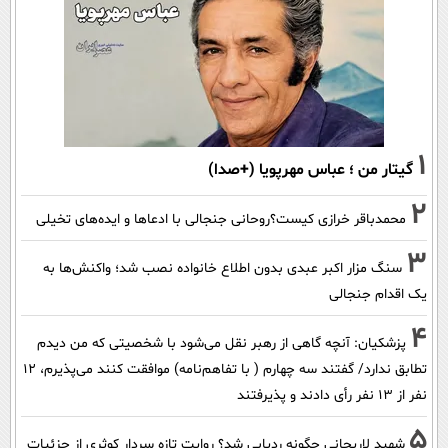
1
گیتار من ؛ عباس مهرپویا (+صدا)
2
محمدباقر خرازی کیست؟روحانی جنجالی با ادعاها و ایده‌های تخیلی
3
سنگ مزار اکبر عبدی بدون اطلاع خانواده نصب شد؛ واکنش‌ها به
یک اقدام جنجالی
4
پزشکیان‌: آنچه گاهی از رهبر نقل می‌شود با شخصیتی که من دیدم
تطابق ندارد/ گفتند سه چهارم ( با تفاهم‌نامه) موافقت کنند می‌پذیرم، 12
نفر از 13 نفر رأی دادند و پذیرفتند
5
شهید لاریجانی چگونه ردیابی شد؟ روایت تازه سردار کوثری از جزئیات