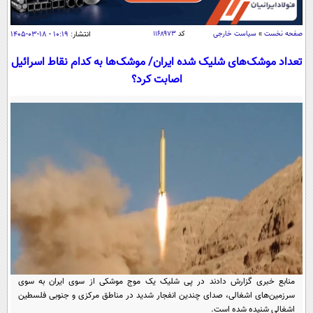
سیاسی
اقتصاد
صفحه نخست
»
سیاست خارجی
کد
۱۱۶۸۹۷۳
انتشار:
۱۰:۱۹ - ۱۸-۰۳-۱۴۰۵
جامعه
اقتصادی
تعداد موشک‌های شلیک شده ایران/ موشک‌ها به کدام نقاط اسرائیل
ورزشی
اجتماعی
اصابت کرد؟
خودرو
بین الملل
حوادث
فرهنگ و هنر
سیاست خارجی
سلامت
علم و دانش
یک برش دانایی
قرآن
فناوری و It
محیط زیست
گوناگون
علمی
سفر و تفریح
فیلم
سرگرمی
اخبار کریپتو
عصر ایران 2
اقتصاد
باشگاه مغز
آموزش زبان
خواندنی ها و دیدنی ها
ورزش
مجله تصویری سلاح
منابع خبری گزارش دادند در پی شلیک یک موج موشکی از سوی ایران به سوی
داستان کوتاه
سیاست
سرزمین‌های اشغالی، صدای چندین انفجار شدید در مناطق مرکزی و جنوبی فلسطین
اشغالی شنیده شده است.