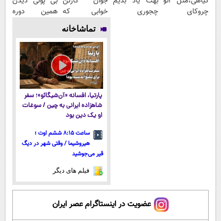
گیاهی،مثل اتو
بهت یاد بدیم
جوان کارتن
بی پولی دیدن
چروکای
چجوری
خوابی که
همین دوره
پوستتوصاف
پولدارشی! باور
میلیاردر شد.
رایگان کافیه!
تماشاخانه
میکنه!50%تخفیف
نداری امتحانش
آموزش رایگان
(شمارتو وارد
مجانیه
کن)
پارتیا، افسانه «آن‌شیگائو»؛ سفر
شاهزاده ایرانی به چین / سوغات
او یک دین بود
ساعت ۸:۱۵ ششم اوت ؛
هیروشیما / وقتی شهر در دیگ
قیر می‌جوشید
فیلم های دیگر
عضویت در اینستاگرام عصر ایران