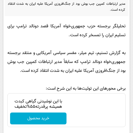
پیامک
سرگرمی
مدیر ارتباطات کمپین جب بوش بود از جنگ‌افروزی آمریکا علیه ایران به شدت انتقاد
کرده است.
روانشناسی
فناوری
آشپزی
گوناگون
تحلیلگر برجسته حزب جمهوری‌خواه آمریکا قصد دونالد ترامپ برای
تسلیم ایران را تمسخر کرده است.
دانلود
حوادث
محیط زیست
به گزارش تسنیم، تیم میلر، مفسر سیاسی آمریکایی و منتقد برجسته
سلامت
جمهوری‌خواه دونالد ترامپ که سابقاً مدیر ارتباطات کمپین جب بوش
فرهنگی
بود از جنگ‌افروزی آمریکا علیه ایران به شدت انتقاد کرده است.
بین الملل
برخی محورهای این توئیت‌ها به این شرح است:
اجتماعی
با این نوشیدنی گیاهی کبدت
حیات وحش
همیشه پرقدرته55%تخفیف
سیاست خارجی
خرید محصول