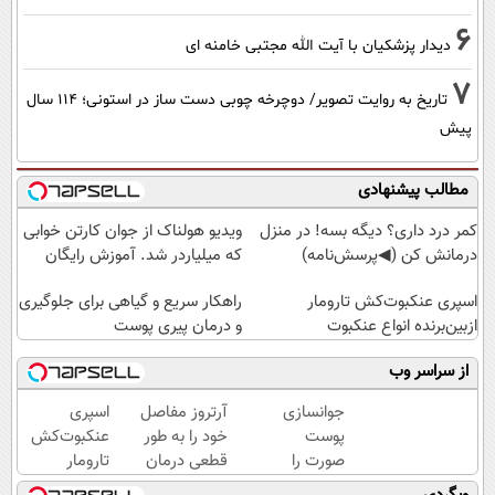
6
دیدار پزشکیان با آیت الله مجتبی خامنه ای
7
تاریخ به روایت تصویر/ دوچرخه چوبی دست ساز در استونی؛ 114 سال
پیش
مطالب پیشنهادی
کمر درد داری؟ دیگه بسه! در منزل
ویدیو هولناک از جوان کارتن خوابی
درمانش کن (◀پرسش‌نامه)
که میلیاردر شد. آموزش رایگان
اسپری عنکبوت‌‌کش تارومار
راهکار سریع و گیاهی برای جلوگیری
ازبین‌برنده انواع عنکبوت
و درمان پیری پوست
از سراسر وب
جوانسازی
آرتروز مفاصل
اسپری
پوست
خود را به طور
عنکبوت‌‌کش
صورت را
قطعی درمان
تارومار
با کرم
کنید!
ازبین‌برنده