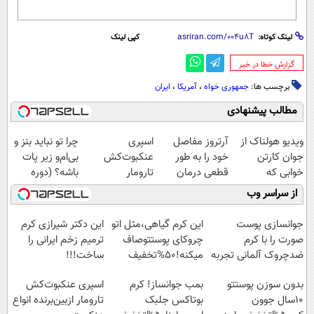
لینک کوتاه:
کپی لینک
‌گزارش خطا در خبر
برچسب ها:
جمهوری خواه
،
آمریکا
،
ایران
مطالب پیشنهادی
ویدیو هولناک از
آرتروز مفاصل
اسپری
چرا تو نباید بنز و
جوان کارتن
خود را به طور
عنکبوت‌‌کش
بی‌ام‌و زیر پات
خوابی که
قطعی درمان
تارومار
باشه؟ (دوره
میلیاردر شد.
کنید!
ازبین‌برنده انواع
رایگان درآمد
از سراسر وب
آموزش رایگان
◗پرسش‌نامه◖
عنکبوت
میلیاردی)
جوانسازی پوست
این کرم گیاهی،مثل اتو
این دکتر شیرازی کرم
صورت را با کرم
چروکای پوستتوصاف
ترمیم زخم ایرانی را
ضدچروک آلمانی تجربه
میکنه!50%تخفیف
ساخت!!!
کنید!
بدون سوزن پوستتو
بمب جوانساز! کرم
اسپری عنکبوت‌‌کش
10سال جوون
بوتاکس جلبک
تارومار ازبین‌برنده انواع