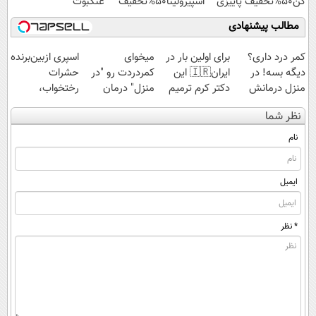
کن50%تخفیف پاییزی
اسپیرولینا50%تخفیف
عنکبوت
مطالب پیشنهادی
کمر درد داری؟
برای اولین بار در
میخوای
اسپری ازبین‌برنده
دیگه بسه! در
ایران🇮🇷 این
کمردردت رو "در
حشرات
منزل درمانش
دکتر کرم ترمیم
منزل" درمان
رختخواب،
کن
کننده 23 روزه
کنی؟ (◂فیلم +
مناسب برای
نظر شما
(◀پرسش‌نامه)
ساخت!
◂پرسش‌نامه)
مقابله با انواع
ساس
نام
ایمیل
* نظر