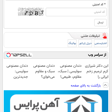
* کد امنیتی
اعتبارسنجی
دیزل ژنراتور
بوکینگ
از سراسر وب
این دکتر شیرازی
دندان مصنوعی
دندان مصنوعی
دندان مصنوعی
کرم ترمیم زخم
سوئیسی | سبک،
سبک و مقاوم
سوئیسی:
ایرانی را
مقاوم، طبیعی!
می‌خوای؟
جدیدترین
ساخت!!!
ویزیت
پرداخت اقساطی
فناوری اروپا،
بازگشت به بالای صفحه
رایگان+پرداخت
هم داریم!😍 |
سبک و مقاوم |
اقساطی😍
📍تهران
پرداخت قسطی