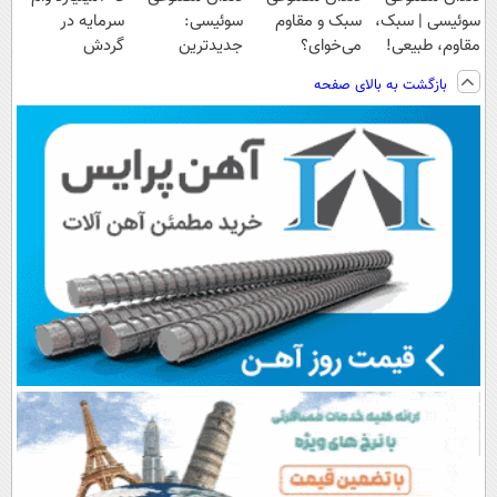
سوئیسی | سبک،
سبک و مقاوم
سوئیسی:
سرمایه در
مقاوم، طبیعی!
می‌خوای؟
جدیدترین
گردش
ویزیت
پرداخت اقساطی
فناوری اروپا،
فروشندگان =>
بازگشت به بالای صفحه
رایگان+پرداخت
هم داریم!😍 |
سبک و مقاوم |
فروشگاهت رو
اقساطی😍
📍تهران
پرداخت قسطی
ثبت کن