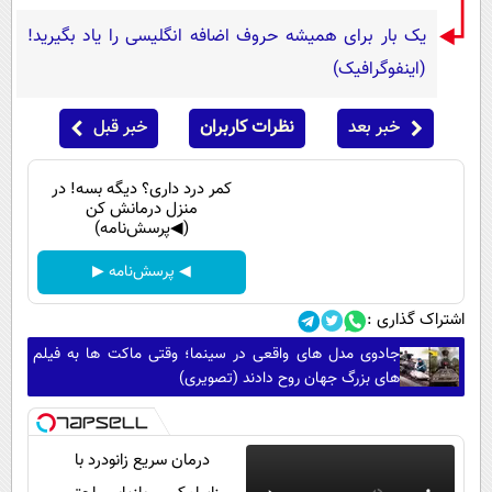
یک بار برای همیشه حروف اضافه انگلیسی را یاد بگیرید!
(اینفوگرافیک)
خبر بعد
نظرات کاربران
خبر قبل
کمر درد داری؟ دیگه بسه! در
منزل درمانش کن
(◀پرسش‌نامه)
◀ پرسش‌نامه ▶
اشتراک گذاری :
جادوی مدل های واقعی در سینما؛ وقتی ماکت ها به فیلم
های بزرگ جهان روح دادند (تصویری)
درمان سریع زانودرد با