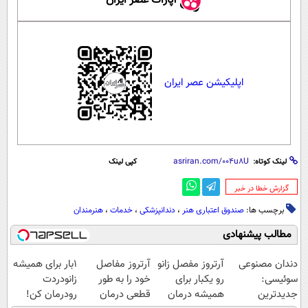
آپارات عصر ایران
اپلیکیشن عصر ایران
لینک کوتاه:
کپی لینک
‌گزارش خطا در خبر
برچسب ها:
صندوق اعتباری هنر
،
دندانپزشکی
،
خدمات
،
هنرمندان
مطالب پیشنهادی
دندان مصنوعی
آرتروز مفصل زانو
آرتروز مفاصل
1بار برای همیشه
سوئیسی:
رو یکبار برای
خود را به طور
زانودردت
جدیدترین
همیشه درمان
قطعی درمان
رودرمان کن!