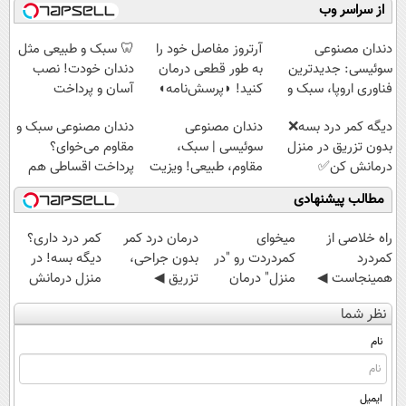
فناوری اروپا،
کن!
کنید!
(تکنولوژی آلمان)
از سراسر وب
سبک و مقاوم |
◗پرسش‌نامه◖
◗پرسش‌نامه◖
◂پرسشنامه▸
پرداخت قسطی
دندان مصنوعی
آرتروز مفاصل خود را
🦷 سبک و طبیعی مثل
سوئیسی: جدیدترین
به طور قطعی درمان
دندان خودت! نصب
فناوری اروپا، سبک و
کنید! ◗پرسش‌نامه◖
آسان و پرداخت
مقاوم | پرداخت
اقساطی 💳 📍 تهران
دیگه کمر درد بسه❌
دندان مصنوعی
دندان مصنوعی سبک و
قسطی
بدون تزریق در منزل
سوئیسی | سبک،
مقاوم می‌خوای؟
درمانش کن✅
مقاوم، طبیعی! ویزیت
پرداخت اقساطی هم
◀پرسش‌نامه پر کن▶
رایگان+پرداخت
داریم!😍 | 📍تهران
مطالب پیشنهادی
اقساطی😍
‌راه خلاصی از
میخوای
درمان درد کمر
کمر درد داری؟
کمردرد
کمردردت رو "در
بدون جراحی،
دیگه بسه! در
همینجاست ◀
منزل" درمان
تزریق ◀
منزل درمانش
فقط کافیه فرم
کنی؟ (◂فیلم +
پرسش‌نامه رو پر
کن
نظر شما
رو پر کنی!
◂پرسش‌نامه)
کن ▶
(◀پرسش‌نامه)
نام
ایمیل