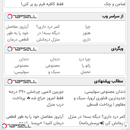
ضامن و چک
فقط کافیه فرم رو پر کنی!
از سراسر وب
چرا
کمر درد داری؟
آرتروز مفاصل
هنوز
دیگه بسه! در
خود را به طور
داری
منزل درمانش
قطعی درمان
با درد
کن
کنید!
وبگردی
راه
(◀پرسش‌نامه)
◗پرسش‌نامه◖
میری؟
چرا درد
دندان
دندان
وقتی
زانو را
مصنوعی
مصنوعی
راه
تحمل
سبک و
سوئیسی:
درمان
می‌کنی؟
مقاوم
جدیدترین
مطالب پیشنهادی
جلو
خیلی
می‌خوای؟
فناوری
پاته!
ساده
پرداخت
اروپا،
دندان مصنوعی سوئیسی:
دوربین لامپی چرخشی 360 درجه
درمنزل
اقساطی
سبک و
جدیدترین فناوری اروپا، سبک و
فقط امروز حراج شد🔥 پرداخت
درمانش
هم
مقاوم |
مقاوم | پرداخت قسطی
درب منزل
کن
داریم!😍
پرداخت
کمر درد داری؟ دیگه بسه! در منزل
| 📍تهران
قسطی
آرتروز مفاصل خود را به طور قطعی
درمانش کن (◀پرسش‌نامه)
درمان کنید! ◗پرسش‌نامه◖