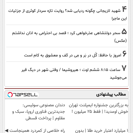
4
شهید لاریجانی چگونه ردیابی شد؟ روایت تازه سردار کوثری از جزئیات
این ماجرا
5
سحر دولتشاهی عذرخواهی کرد ؛ قصد بی احترامی به اذان نداشتم
(عکس)
6
امروز با حافظ: گُل در بَر و مِی در کَف و معشوق به کام است
7
ساعت ۸:۱۵ ششم اوت ؛ هیروشیما / وقتی شهر در دیگ قیر
می‌جوشید
مطالب پیشنهادی
به بزرگترین جشنواره ایمپلنت تهران
دندان مصنوعی سوئیسی:
خوش اومدید! | فقط ۲۵ میلیون !
جدیدترین فناوری اروپا، سبک و
مقاوم | پرداخت قسطی
۱ میلیارد اعتبار خرید طلا | بدون
‌راه خلاصی از کمردرد همینجاست ◀