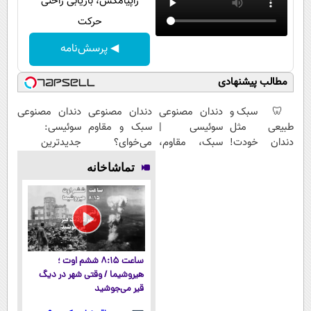
زاپیامکس، بازیابی راحتی
حرکت
◀ پرسش‌نامه
مطالب پیشنهادی
🦷 سبک و
دندان مصنوعی
دندان مصنوعی
دندان مصنوعی
طبیعی مثل
سوئیسی |
سبک و مقاوم
سوئیسی:
دندان خودت!
سبک، مقاوم،
می‌خوای؟
جدیدترین
نصب آسان و
طبیعی! ویزیت
پرداخت
فناوری اروپا،
تماشاخانه
پرداخت
رایگان+پرداخت
اقساطی هم
سبک و مقاوم |
اقساطی 💳 📍
اقساطی😍
داریم!😍 | 📍
پرداخت قسطی
تهران
تهران
ساعت ۸:۱۵ ششم اوت ؛
هیروشیما / وقتی شهر در دیگ
قیر می‌جوشید