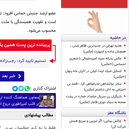
عضو ارشد جنبش حماس افزود: توقف
است و تقویت همبستگی با ملت فلس
محسوب می‌شود.
در حاشیه
پربیننده ترین پست همین ی
هدیه تهرانی در جدیدترین ظاهر شدن ،
همچنان ساده و اسپورت (عکس)
عکس پدرانه سپند امیرسلیمانی با شعری
تسنیم تایید کرد: رجب‌زاد
احساسی (+عکس)
استایل شیک لیندا کیانی در اکران ماه پنهان
خبر بعد
(+عکس)
سحر دولتشاهی عذرخواهی کرد ؛ قصد بی
اشتراک گذاری :
احترامی به اذان نداشتم (عکس)
بازیگران زن سریال «بامداد خمار» در پشت
معاون هماهنگ کننده ارت
صحنه به سبک دوران قاجار (عکس)
بر قلب امپراطوری دروغ 
باشگاه مغز
مطالب پیشنهادی
چالش بینایی؛ اگر تیزبین و سریع هستی
شرکت کن!
فقط با یه کرم جوانساز، پیری