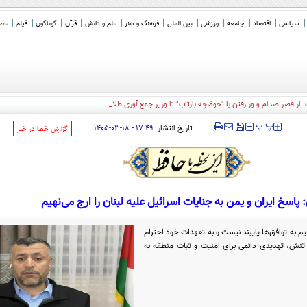
سیاسی
اقتصاد
جامعه
ورزشی
بین الملل
فرهنگ و هنر
علم و دانش
قرآن
گوناگون
فیلم
عصر 
: از قصر صدام و ور رفتن با "حوضچه بازتاب" تا وزیر جمع آوری طلا پس از دوره ترام
_
‍‍‍ پ
پ
تاریخ انتشار:
۱۷:۴۹ - ۱۸-۰۳-۱۴۰۵
‌گزارش خطا در خبر
اسخ ایران و یمن به جنایات اسرائیل علیه لبنان را ارج می‌نهیم
م به توافق‌ها پایبند نیست و به تعهدات خود احترام
د تنش، تهدیدی دائمی برای امنیت و ثبات منطقه به