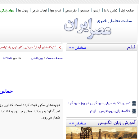
صفحه اول
تماس با ما
آرشیو
جستجو
نظرسنجی
آب و هوا
اوقات شرعی
پیوند ها
سواد زندگی
فیلم
بیشتر »»
"تیکه های آبدار" هیلاری کلینتون به ترامپ
صفحه نخست
»
بین الملل
کد خبر
۱۱۶۹۱۰۵
حماس: پ
تعیین تکلیف برای خبرنگاران در روز خبرنگار !
تجربه‌های مکرر ثابت کرده است که این رژی
نمی‌گذارد و رویکرد مبتنی بر زور و تشدی
خلاصه بازی یوونتوس - اینتر
شمار می‌رود.
آموزش زبان انگلیسی
بیشتر »»