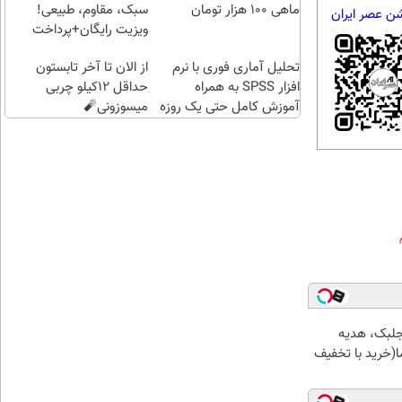
طلاسی
ماهی 100 هزار تومان
سبک، مقاوم، طبیعی!
شن عصر ایران
پس
ویزیت رایگان+پرداخت
انداز
اقساطی😍
تحلیل آماری فوری با نرم
از الان تا آخر تابستون
کنید
افزار SPSS به همراه
حداقل 12کیلو چربی
آموزش کامل حتی یک روزه
میسوزونی🧨
!!
جلبک، هدیه
(خرید با تخفیف