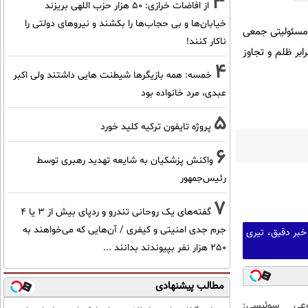
3
از افاضات خرازی: ۵۰ هزار حزب اللهی بریزند
خیابان‌ها و بی حجاب‌ها را بکشند و نیرو‌های دولتی را
 مسئولیتی جمعی
ناکار کنند!
بر ظلم و تجاوز
4
خمسه: همه بازیگرها شیطنت هایی داشتند ولی اکبر
عبدی، مرد خانواده بود
5
پروژه تایفون ترکیه کلید خورد
6
واکنش پزشکیان به شایعه تهدید رهبری توسط
رئیس‌جمهور
7
گفته‌های یک روحانی تندرو و ردپای بیش از ۳ یا ۴
جرم جدی امنیتی و کیفری / آن‌هایی که می‌خواهند به
خبر دقیق، تیری
۲۵۰ هزار نفر بپیوندند بدانند ...
مطالب پیشنهادی
عی سوئیسی: