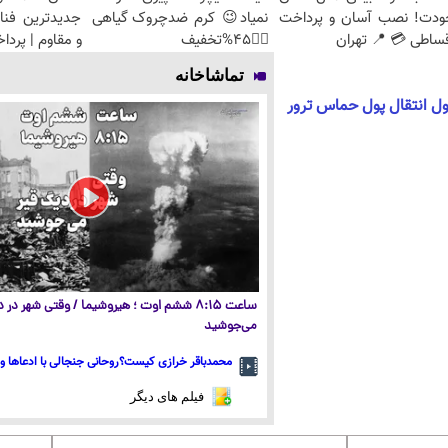
ودت! نصب آسان و پرداخت
نمیاد😉 کرم ضدچروک گیاهی
جدیدترین فنا
ساطی 💳 📍 تهران
👈🏻45%تخفیف
و مقاوم | پرد
تماشاخانه
ل انتقال پول حماس ترور
ساعت ۸:۱۵ ششم اوت ؛ هیروشیما / وقتی شهر در
می‌جوشید
محمدباقر خرازی کیست؟روحانی جنجالی با ادعاها و 
فیلم های دیگر