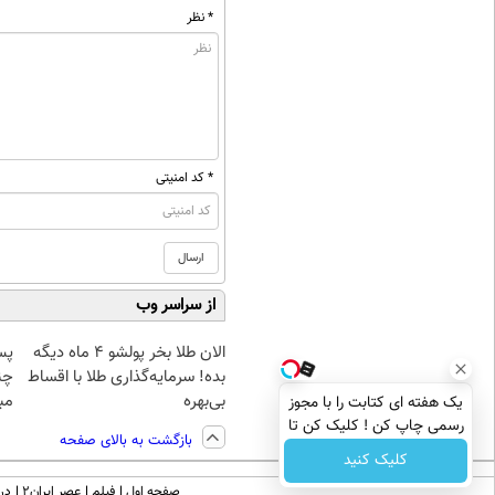
* نظر
* کد امنیتی
از سراسر وب
الان طلا بخر پولشو 4 ماه دیگه
پس
بده! سرمایه‌گذاری طلا با اقساط
چن
بی‌بهره
مبل
یک هفته ای کتابت را با مجوز
رسمی چاپ کن ! کلیک کن تا
بازگشت به بالای صفحه
فرصت هست !
کلیک کنید
صفحه اول
فیلم
عصر ایران۲
درب