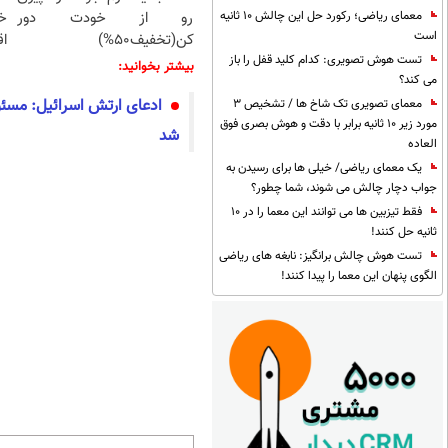
رو از خودت دور
خ
معمای ریاضی؛ رکورد حل این چالش 10 ثانیه
است
کن(تخفیف50%)
اق
تست هوش تصویری: کدام کلید قفل را باز
بیشتر بخوانید:
می کند؟
ادعای ارتش اسرائیل: مسئو
معمای تصویری تک شاخ ها / تشخیص 3
مورد زیر 10 ثانیه برابر با دقت و هوش بصری فوق
شد
العاده
یک معمای ریاضی/ خیلی ها برای رسیدن به
جواب دچار چالش می شوند، شما چطور؟
فقط تیزبین ها می توانند این معما را در 10
ثانیه حل کنند!
تست هوش چالش برانگیز: نابغه های ریاضی
الگوی پنهان این معما را پیدا کنند!