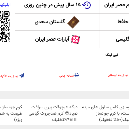
 عصر ایران
۱۵ سال پیش در چنین روزی
اپلیکی
 حافظ
گلستان سعدی
گلیسی
آپارات عصر ایران
کپی لینک
ارسال به دوستان
نسخه چاپی
ارسال به تلگرام
زسازی کامل سلول های مرده
دیگه هیچوقت پیری سراغت
کرم جوانساز 
ست، با کرم جوانساز
نمیاد😉 کرم ضدچروک گیاهی
طبیعت به شما
50% تخفیف)
👈🏻45%تخفیف
ویژه)