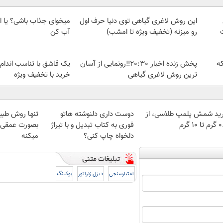
این روش لاغری گیاهی توی دنیا حرف اول
میخوای جذاب باشی؟ یا ا
رو میزنه (تخفیف ویژه تا امشب)
آب کن
که
پخش زنده اخبار 20:30‼️رونمایی از آسان
یک قاشق با تناسب اندام
ترین روش لاغری گیاهی
خرید با تخفیف ویژه
ید شمش پلمپ طلاسی، از
دوست داری دلنوشته هاتو
تنها روش طبی
 ۱۰ گرم
فوری به کتاب تبدیل و با تیراژ
بصورت عمقی ا
دلخواه چاپ کنی؟
میکنه
اعتبارسنجی
دیزل ژنراتور
بوکینگ