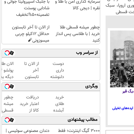
سرمایه گذاری امن با طلا و
با جلبک اسپیرولینا جوانی و
وری اروپا، سبک
نقره | دیجی کالا
شادابی پوستت
اخت قسطی
تضمینه50%تخفیف
چطور میشه قسطی طلا
از الان تا آخر تابستون
خرید | با طلاسی پس انداز
حداقل 12کیلو چربی
کنید
میسوزونی🧨
از سراسر وب
دوست
از الان تا
الان طلا
داری
آخر
دلنوشته
تابستون
دیگه بده
هاتو
حداقل
سرمایه‌گ
وبگردی
فوری به
12کیلو
طلا با ا
 دیگ قیر
کتاب
چربی
بی‌بهره
خرید
دریافت
چطور
تبدیل و
میسوزونی
طلای
اعتبار خرید
میشه
ایده‌های تخیلی
با تیراژ
🧨
آبشده
کالا از
قسطی
دلخواه
حتی با
طلاسی(بدون
طلا
مطالب پیشنهادی
چاپ
۱۰۰هزارتومان
ضامن، بدون
خرید |
کنی؟
بهره)
با
3000 گیگ اینترنت؛ فقط
دندان مصنوعی سوئیسی |