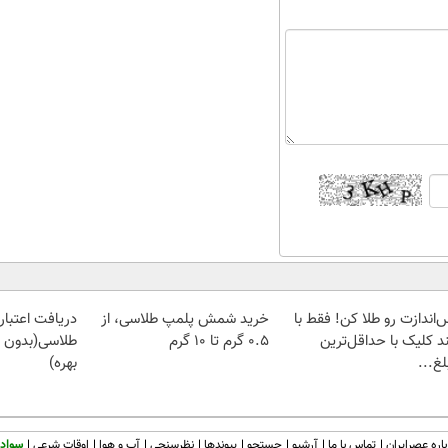
‌اندازت رو طلا کن! فقط با
خرید شمش پلمپ طلاسی، از
دریافت اعتبار 
د کلیک با حداقل‌ترین
۰.۵ گرم تا ۱۰ گرم
طلاسی(بدون 
غ...
بهره)
اره عصرایران
تماس با ما
آرشیو
جستجو
پیوندها
نظرسنجی
آب و هوا
اوقات شرعی
سواد 