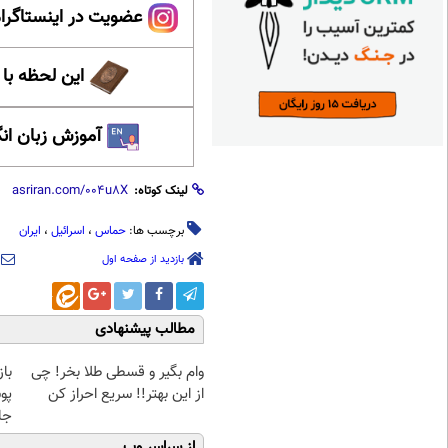
عضویت در اینستاگرام
این لحظه با
آموزش زبان ان
لینک کوتاه:
برچسب ها:
حماس
،
اسرائیل
،
ایران
بازدید از صفحه اول
مطالب پیشنهادی
وام بگیر و قسطی طلا بخر! چی
با
از این بهتر!! سریع احراز کن
پو
جلبک(
از سراسر وب